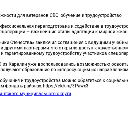
ности для ветеранов СВО: обучение и трудоустройство
офессиональная переподготовка и содействие в трудоустр
ецоперации — важнейшие этапы адаптации к мирной жизн
ники Отечества» заключил соглашения с ведущими учебн
и другими партнерами: это открыло доступ к качественно
и гарантированному трудоустройству участников спецопе
О из Карелии уже воспользовались возможностью освоит
получают образование по интересующим их направлениям
обучения и трудоустройства можно обратиться к социаль
 фонда в районах: https://clck.ru/3Pawx3
антского муниципального округа