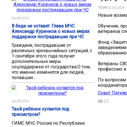
10:04
02.03.2026
Новые возмож
06.08.2026
В беде не оставят: Глава МЧС
Обучение, пр
Александр Куренков о новых мерах
ветеранов сп
поддержки пострадавших при ЧС
Фонд «Защит
Граждане, пострадавшие от
заведениями 
различных чрезвычайных ситуаций, с
образованию 
1 сентября этого года получат
дополнительные меры
Ветераны СВ
соцподдержки от государства.О том,
профессию и 
что именно изменится для людей,
попавших...
По вопросам 
координаторам
Совет Питкяр
23
06.08.2026
Твой ребёнок купается под
присмотром?
ГИМС МЧС России по Республике