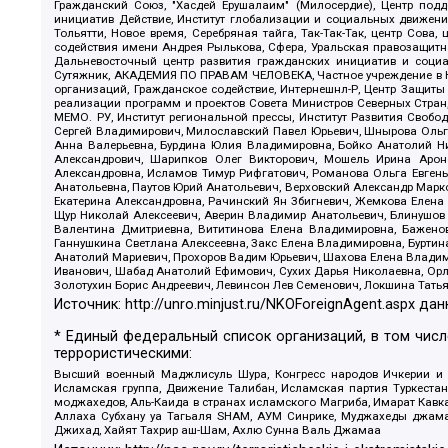
Гражданский Союз, "Хасдей Ерушалаим" (Милосердие), Центр под
инициатив Действие, Институт глобализации и социальных движен
Тольятти, Новое время, Серебряная тайга, Так-Так-Так, центр Сова
содействия имени Андрея Рылькова, Сфера, Уральская правозащитна
Дальневосточный центр развития гражданских инициатив и социа
Сутяжник, АКАДЕМИЯ ПО ПРАВАМ ЧЕЛОВЕКА, Частное учреждение в Ка
организаций, Гражданское содействие, Интернешнл-Р, Центр Защиты
реализации программ и проектов Совета Министров Северных Стран
МЕМО. РУ, Институт региональной прессы, Институт Развития Своб
Сергей Владимирович, Милославский Павел Юрьевич, Шнырова Ольга
Анна Валерьевна, Бурдина Юлия Владимировна, Бойко Анатолий Ник
Александрович, Шарипков Олег Викторович, Мошель Ирина Ароно
Александровна, Исламов Тимур Рифгатович, Романова Ольга Евгень
Анатольевна, Паутов Юрий Анатольевич, Верховский Александр Марк
Екатерина Александровна, Рачинский Ян Збигневич, Жемкова Елена 
Щур Николай Алексеевич, Аверин Владимир Анатольевич, Блинушов 
Валентина Дмитриевна, Вититинова Елена Владимировна, Баженов
Ганнушкина Светлана Алексеевна, Закс Елена Владимировна, Буртин
Анатолий Мариевич, Прохоров Вадим Юрьевич, Шахова Елена Владими
Иванович, Шабад Анатолий Ефимович, Сухих Дарья Николаевна, Орл
Золотухин Борис Андреевич, Левинсон Лев Семенович, Локшина Тать
Источник:
http://unro.minjust.ru/NKOForeignAgent.aspx
дан
* Единый федеральный список организаций, в том чис
террористическими:
Высший военный Маджлисуль Шура, Конгресс народов Ичкерии и Да
Исламская группа, Движение Талибан, Исламская партия Туркест
моджахедов, Аль-Каида в странах исламского Магриба, Имарат Кавка
Аллаха Субхану уа Тагьаля SHAM, АУМ Синрике, Муджахеды джамаа
Джихад, Хайят Тахрир аш-Шам, Ахлю Сунна Валь Джамаа