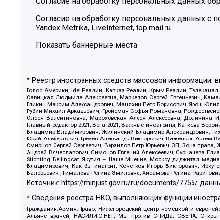
Согласие на обработку персональных данных обр
Согласие на обработку персональных данных с
Yandex.Metrika, LiveInternet, top.mail.ru
Показать баннерные места
* Реестр иностранных средств массовой информации, 
Голос Америки, Idel.Реалии, Кавказ.Реалии, Крым.Реалии, Телеканал
Савицкая Людмила Алексеевна, Маркелов Сергей Евгеньевич, Камал
Гликин Максим Александрович, Маняхин Петр Борисович, Ярош Юлия П
Рубин Михаил Аркадьевич, Гройсман Софья Романовна, Рождественски
Олеся Валентиновна, Мароховская Алеся Алексеевна, Долинина И
Главный редактор 2021, Вега 2021, Важные иноагенты, Каткова Вер
Владимир Владимирович, Жилинский Владимир Александрович, Тихон
Юрий Альбертович, Грезев Александр Викторович, Важенков Артем В
Смирнов Сергей Сергеевич, Верзилов Петр Юрьевич, ЗП, Зона прав
Андрей Вячеславович, Симонов Евгений Алексеевич, Сурначева Елиз
Stichting Bellingcat, Якутия – Наше Мнение, Москоу диджитал мед
Владимирович, Как бы инагент, Кочетков Игорь Викторович, Иркут
Валерьевич , Гималова Регина Эмилевна, Хисамова Регина Фаритовн
Источник:
https://minjust.gov.ru/ru/documents/7755/
данны
* Сведения реестра НКО, выполняющих функции иностра
Гражданин.Армия.Право, Нижегородский центр немецкой и европейск
Альянс врачей, НАСИЛИЮ.НЕТ, Мы против СПИДа, СВЕЧА, Открытый