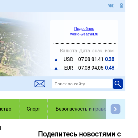
Подробнее
world-weather.ru
Валюта
Дата
знач.
изм.
▲
USD
07.08
81.41
0.28
▲
EUR
07.08
94.06
0.48
йство
Спорт
Безопасность и правопорядок
и
Поделитесь новостями с