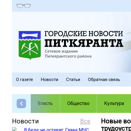
О газете
Новости
Статьи
Обратная связь
Власть
Общество
Культура
Новости
Все
Новые во
трудоуст