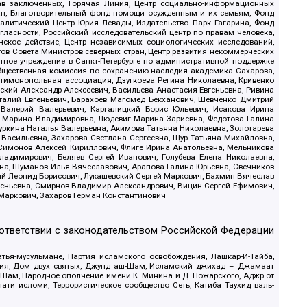
рав заключенных, Горячая Линия, Центр социально-информационных
дан, Благотворительный фонд помощи осужденным и их семьям, Фонд
 Аналитический Центр Юрия Левады, Издательство Парк Гагарина, Фонд
гласности, Российский исследовательский центр по правам человека,
ское действие, Центр независимых социологических исследований,
в Совета Министров северных стран, Центр развития некоммерческих
стное учреждение в Санкт-Петербурге по административной поддержке
Общественная комиссия по сохранению наследия академика Сахарова,
нтимонопольная ассоциация, Дзугкоева Регина Николаевна, Кривенко
кий Александр Алексеевич, Васильева Анастасия Евгеньевна, Ривина
италий Евгеньевич, Барахоев Магомед Бекханович, Шевченко Дмитрий
 Валерий Валерьевич, Каргалицкий Борис Юльевич, Исакова Ирина
ва Марина Владимировна, Людевиг Марина Зариевна, Федотова Галина
уркина Наталья Валерьевна, Акимова Татьяна Николаевна, Золотарева
 Васильевна, Захарова Светлана Сергеевна, Щур Татьяна Михайловна,
 Симонов Алексей Кириллович, Флиге Ирина Анатольевна, Мельникова
адимирович, Беляев Сергей Иванович, Голубева Елена Николаевна,
вна, Шуманов Илья Вячеславович, Арапова Галина Юрьевна, Свечников
ий Леонид Борисович, Лукашевский Сергей Маркович, Бахмин Вячеслав
геньевна, Смирнов Владимир Александрович, Вицин Сергей Ефимович,
 Маркович, Захаров Герман Константинович
оответствии с законодательством Российской Федерации
тья-мусульмане, Партия исламского освобождения, Лашкар-И-Тайба,
дия, Дом двух святых, Джунд аш-Шам, Исламский джихад – Джамаат
ш-Шам, Народное ополчение имени К. Минина и Д. Пожарского, Аджр от
и исломи, Террористическое сообщество Сеть, Катиба Таухид валь-