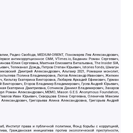
.Реалии, Радио Свобода, MEDIUM-ORIENT, Пономарев Лев Александрович,
ервое антикоррупционное СМИ, VTimes.io, Баданин Роман Сергеевич,
ова Юлия Сергеевна, Маетная Елизавета Витальевна, The Insider SIA,
ич, Телеканал Дождь, Петров Степан Юрьевич, Istories fonds, Шмагун
иковский Дмитрий Александрович, Альтаир 2021, Ромашки монолит,
, Костылева Полина Владимировна, Лютов Александр Иванович, Жилкин
, Кильтау Екатерина Викторовна, Любарев Аркадий Ефимович, Гурман
й Викторович, Егоров Владимир Владимирович, Гусев Андрей Юрьевич,
ская Екатерина Дмитриевна, Сотников Даниил Владимирович, Захаров
ерл Роман Александрович, МЕМО, Mason G.E.S. Anonymous Foundation,
, Павлов Иван Юрьевич, Скворцова Елена Сергеевна, Оленичев Максим
 Александрович, Григорьева Алина Александровна, Григорьев Андрей
б, Институт права и публичной политики, Фонд борьбы с коррупцией,
ива, Гражданская инициатива против экологической преступности,