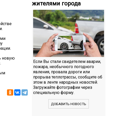
жителями города
ойстве
и.
ыми
му
рации.
ь новую
Если Вы стали свидетелем аварии,
.
пожара, необычного погодного
явления, провала дороги или
ным
прорыва теплотрассы, сообщите об
этом в ленте народных новостей.
Загружайте фотографии через
специальную форму.
ДОБАВИТЬ НОВОСТЬ