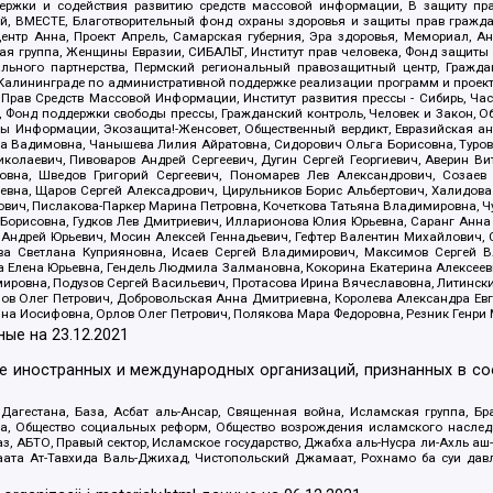
держки и содействия развитию средств массовой информации, В защиту п
ий, ВМЕСТЕ, Благотворительный фонд охраны здоровья и защиты прав граж
, центр Анна, Проект Апрель, Самарская губерния, Эра здоровья, Мемориал,
я группа, Женщины Евразии, СИБАЛЬТ, Институт прав человека, Фонд защиты 
льного партнерства, Пермский региональный правозащитный центр, Граждан
лининграде по административной поддержке реализации программ и проекто
 Прав Средств Массовой Информации, Институт развития прессы - Сибирь, Ча
, Фонд поддержки свободы прессы, Гражданский контроль, Человек и Закон, 
оды Информации, Экозащита!-Женсовет, Общественный вердикт, Евразийская а
 Вадимовна, Чанышева Лилия Айратовна, Сидорович Ольга Борисовна, Туровс
олаевич, Пивоваров Андрей Сергеевич, Дугин Сергей Георгиевич, Аверин В
вна, Шведов Григорий Сергеевич, Пономарев Лев Александрович, Созаев
евна, Щаров Сергей Алексадрович, Цирульников Борис Альбертович, Халидо
ович, Пислакова-Паркер Марина Петровна, Кочеткова Татьяна Владимировна, Ч
Борисовна, Гудков Лев Дмитриевич, Илларионова Юлия Юрьевна, Саранг Анна
Андрей Юрьевич, Мосин Алексей Геннадьевич, Гефтер Валентин Михайлович,
а Светлана Куприяновна, Исаев Сергей Владимирович, Максимов Сергей Вл
а Елена Юрьевна, Гендель Людмила Залмановна, Кокорина Екатерина Алексее
ровна, Подузов Сергей Васильевич, Протасова Ирина Вячеславовна, Литинск
ов Олег Петрович, Добровольская Анна Дмитриевна, Королева Александра Ев
яна Иосифовна, Орлов Олег Петрович, Полякова Мара Федоровна, Резник Генри
ные на
23.12.2021
ле иностранных и международных организаций, признанных в с
гестана, База, Асбат аль-Ансар, Священная война, Исламская группа, Бра
ана, Общество социальных реформ, Общество возрождения исламского насле
з, АБТО, Правый сектор, Исламское государство, Джабха аль-Нусра ли-Ахль а
та Ат-Тавхида Валь-Джихад, Чистопольский Джамаат, Рохнамо ба суи давлат