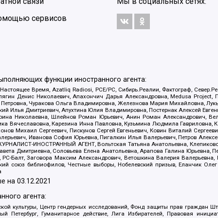
атной связи
Мы в социальных сетях:
 помощью сервисов
выполняющих функции иностранного агента:
 Настоящее Время, Azatliq Radiosi, PCE/PC, Сибирь.Реалии, Фактограф, Север
ягин Денис Николаевич, Апахончич Дарья Александровна, Medusa Project, П
етровна, Чуракова Ольга Владимировна, Железнова Мария Михайловна, Лукьян
й Илья Дмитриевич, Апухтина Юлия Владимировна, Постернак Алексей Евгеньев
рина Николаевна, Шлейнов Роман Юрьевич, Анин Роман Александрович, Вел
оника Вячеславовна, Карезина Инна Павловна, Кузьмина Людмила Гавриловна
ов Михаил Сергеевич, Пискунов Сергей Евгеньевич, Ковин Виталий Сергеевич
алерьевич, Иванова София Юрьевна, Пигалкин Илья Валерьевич, Петров Алексе
а, ЖУРНАЛИСТ-ИНОСТРАННЫЙ АГЕНТ, Вольтская Татьяна Анатольевна, Клепиков
авета Дмитриевна, Соловьева Елена Анатольевна, Арапова Галина Юрьевна, П
иа, РС-Балт, Заговора Максим Александрович, Ветошкина Валерия Валерьевна
ский союз библиофилов, Честные выборы, Нобелевский призыв, Еланчик Олег
а
е на
03.12.2021
нного агента:
ой культуры, Центр гендерных исследований, Фонд защиты прав граждан Шта
 Петербург, Гуманитарное действие, Лига Избирателей, Правовая инициат