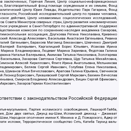
рав заключенных, Горячая Линия, Центр социально-информационных
дан, Благотворительный фонд помощи осужденным и их семьям, Фонд
 Аналитический Центр Юрия Левады, Издательство Парк Гагарина, Фонд
гласности, Российский исследовательский центр по правам человека,
ское действие, Центр независимых социологических исследований,
в Совета Министров северных стран, Центр развития некоммерческих
стное учреждение в Санкт-Петербурге по административной поддержке
Общественная комиссия по сохранению наследия академика Сахарова,
нтимонопольная ассоциация, Дзугкоева Регина Николаевна, Кривенко
кий Александр Алексеевич, Васильева Анастасия Евгеньевна, Ривина
италий Евгеньевич, Барахоев Магомед Бекханович, Шевченко Дмитрий
 Валерий Валерьевич, Каргалицкий Борис Юльевич, Исакова Ирина
ва Марина Владимировна, Людевиг Марина Зариевна, Федотова Галина
уркина Наталья Валерьевна, Акимова Татьяна Николаевна, Золотарева
 Васильевна, Захарова Светлана Сергеевна, Щур Татьяна Михайловна,
 Симонов Алексей Кириллович, Флиге Ирина Анатольевна, Мельникова
адимирович, Беляев Сергей Иванович, Голубева Елена Николаевна,
вна, Шуманов Илья Вячеславович, Арапова Галина Юрьевна, Свечников
ий Леонид Борисович, Лукашевский Сергей Маркович, Бахмин Вячеслав
геньевна, Смирнов Владимир Александрович, Вицин Сергей Ефимович,
 Маркович, Захаров Герман Константинович
оответствии с законодательством Российской Федерации
тья-мусульмане, Партия исламского освобождения, Лашкар-И-Тайба,
дия, Дом двух святых, Джунд аш-Шам, Исламский джихад – Джамаат
ш-Шам, Народное ополчение имени К. Минина и Д. Пожарского, Аджр от
и исломи, Террористическое сообщество Сеть, Катиба Таухид валь-