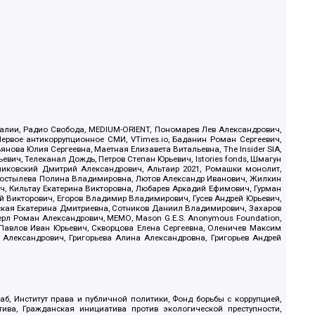
.Реалии, Радио Свобода, MEDIUM-ORIENT, Пономарев Лев Александрович,
ервое антикоррупционное СМИ, VTimes.io, Баданин Роман Сергеевич,
ова Юлия Сергеевна, Маетная Елизавета Витальевна, The Insider SIA,
ич, Телеканал Дождь, Петров Степан Юрьевич, Istories fonds, Шмагун
иковский Дмитрий Александрович, Альтаир 2021, Ромашки монолит,
, Костылева Полина Владимировна, Лютов Александр Иванович, Жилкин
, Кильтау Екатерина Викторовна, Любарев Аркадий Ефимович, Гурман
й Викторович, Егоров Владимир Владимирович, Гусев Андрей Юрьевич,
ская Екатерина Дмитриевна, Сотников Даниил Владимирович, Захаров
ерл Роман Александрович, МЕМО, Mason G.E.S. Anonymous Foundation,
, Павлов Иван Юрьевич, Скворцова Елена Сергеевна, Оленичев Максим
 Александрович, Григорьева Алина Александровна, Григорьев Андрей
б, Институт права и публичной политики, Фонд борьбы с коррупцией,
ива, Гражданская инициатива против экологической преступности,