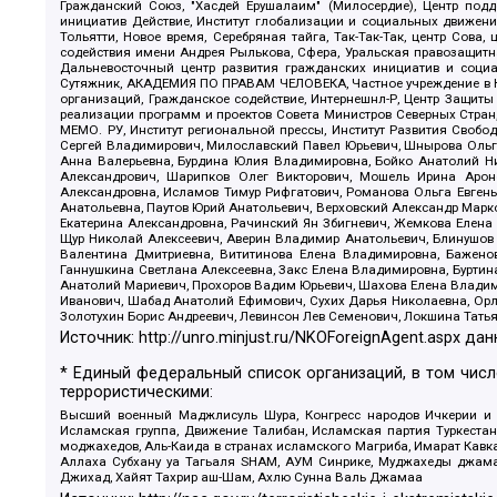
Гражданский Союз, "Хасдей Ерушалаим" (Милосердие), Центр под
инициатив Действие, Институт глобализации и социальных движен
Тольятти, Новое время, Серебряная тайга, Так-Так-Так, центр Сова
содействия имени Андрея Рылькова, Сфера, Уральская правозащитна
Дальневосточный центр развития гражданских инициатив и социа
Сутяжник, АКАДЕМИЯ ПО ПРАВАМ ЧЕЛОВЕКА, Частное учреждение в Ка
организаций, Гражданское содействие, Интернешнл-Р, Центр Защиты
реализации программ и проектов Совета Министров Северных Стран
МЕМО. РУ, Институт региональной прессы, Институт Развития Своб
Сергей Владимирович, Милославский Павел Юрьевич, Шнырова Ольга
Анна Валерьевна, Бурдина Юлия Владимировна, Бойко Анатолий Ник
Александрович, Шарипков Олег Викторович, Мошель Ирина Ароно
Александровна, Исламов Тимур Рифгатович, Романова Ольга Евгень
Анатольевна, Паутов Юрий Анатольевич, Верховский Александр Марк
Екатерина Александровна, Рачинский Ян Збигневич, Жемкова Елена 
Щур Николай Алексеевич, Аверин Владимир Анатольевич, Блинушов 
Валентина Дмитриевна, Вититинова Елена Владимировна, Баженов
Ганнушкина Светлана Алексеевна, Закс Елена Владимировна, Буртин
Анатолий Мариевич, Прохоров Вадим Юрьевич, Шахова Елена Владими
Иванович, Шабад Анатолий Ефимович, Сухих Дарья Николаевна, Орл
Золотухин Борис Андреевич, Левинсон Лев Семенович, Локшина Тать
Источник:
http://unro.minjust.ru/NKOForeignAgent.aspx
дан
* Единый федеральный список организаций, в том чис
террористическими:
Высший военный Маджлисуль Шура, Конгресс народов Ичкерии и Да
Исламская группа, Движение Талибан, Исламская партия Туркест
моджахедов, Аль-Каида в странах исламского Магриба, Имарат Кавка
Аллаха Субхану уа Тагьаля SHAM, АУМ Синрике, Муджахеды джамаа
Джихад, Хайят Тахрир аш-Шам, Ахлю Сунна Валь Джамаа