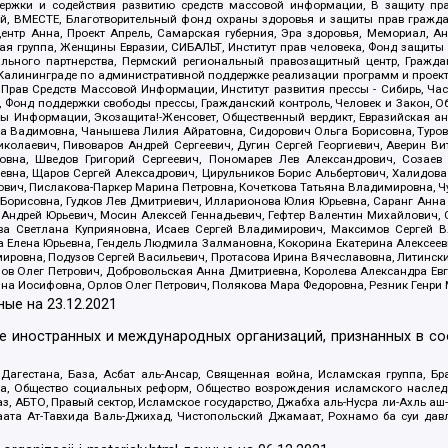
держки и содействия развитию средств массовой информации, В защиту п
ий, ВМЕСТЕ, Благотворительный фонд охраны здоровья и защиты прав граж
, центр Анна, Проект Апрель, Самарская губерния, Эра здоровья, Мемориал,
я группа, Женщины Евразии, СИБАЛЬТ, Институт прав человека, Фонд защиты 
льного партнерства, Пермский региональный правозащитный центр, Граждан
лининграде по административной поддержке реализации программ и проекто
 Прав Средств Массовой Информации, Институт развития прессы - Сибирь, Ча
, Фонд поддержки свободы прессы, Гражданский контроль, Человек и Закон, 
оды Информации, Экозащита!-Женсовет, Общественный вердикт, Евразийская а
 Вадимовна, Чанышева Лилия Айратовна, Сидорович Ольга Борисовна, Туровс
олаевич, Пивоваров Андрей Сергеевич, Дугин Сергей Георгиевич, Аверин В
вна, Шведов Григорий Сергеевич, Пономарев Лев Александрович, Созаев
евна, Щаров Сергей Алексадрович, Цирульников Борис Альбертович, Халидо
ович, Пислакова-Паркер Марина Петровна, Кочеткова Татьяна Владимировна, Ч
Борисовна, Гудков Лев Дмитриевич, Илларионова Юлия Юрьевна, Саранг Анна
Андрей Юрьевич, Мосин Алексей Геннадьевич, Гефтер Валентин Михайлович,
а Светлана Куприяновна, Исаев Сергей Владимирович, Максимов Сергей Вл
а Елена Юрьевна, Гендель Людмила Залмановна, Кокорина Екатерина Алексее
ровна, Подузов Сергей Васильевич, Протасова Ирина Вячеславовна, Литинск
ов Олег Петрович, Добровольская Анна Дмитриевна, Королева Александра Ев
яна Иосифовна, Орлов Олег Петрович, Полякова Мара Федоровна, Резник Генри
ные на
23.12.2021
ле иностранных и международных организаций, признанных в с
гестана, База, Асбат аль-Ансар, Священная война, Исламская группа, Бра
ана, Общество социальных реформ, Общество возрождения исламского насле
з, АБТО, Правый сектор, Исламское государство, Джабха аль-Нусра ли-Ахль а
та Ат-Тавхида Валь-Джихад, Чистопольский Джамаат, Рохнамо ба суи давлат