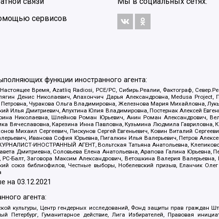
атной связи
Мы в социальных сетях:
 помощью сервисов
выполняющих функции иностранного агента:
 Настоящее Время, Azatliq Radiosi, PCE/PC, Сибирь.Реалии, Фактограф, Север
ягин Денис Николаевич, Апахончич Дарья Александровна, Medusa Project, П
етровна, Чуракова Ольга Владимировна, Железнова Мария Михайловна, Лукьян
й Илья Дмитриевич, Апухтина Юлия Владимировна, Постернак Алексей Евгеньев
рина Николаевна, Шлейнов Роман Юрьевич, Анин Роман Александрович, Вел
оника Вячеславовна, Карезина Инна Павловна, Кузьмина Людмила Гавриловна
ов Михаил Сергеевич, Пискунов Сергей Евгеньевич, Ковин Виталий Сергеевич
алерьевич, Иванова София Юрьевна, Пигалкин Илья Валерьевич, Петров Алексе
а, ЖУРНАЛИСТ-ИНОСТРАННЫЙ АГЕНТ, Вольтская Татьяна Анатольевна, Клепиков
авета Дмитриевна, Соловьева Елена Анатольевна, Арапова Галина Юрьевна, П
иа, РС-Балт, Заговора Максим Александрович, Ветошкина Валерия Валерьевна
ский союз библиофилов, Честные выборы, Нобелевский призыв, Еланчик Олег
а
е на
03.12.2021
нного агента:
ой культуры, Центр гендерных исследований, Фонд защиты прав граждан Шта
 Петербург, Гуманитарное действие, Лига Избирателей, Правовая инициат