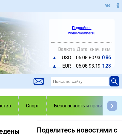
Подробнее
world-weather.ru
Валюта
Дата
знач.
изм.
▲
USD
06.08
80.93
0.86
▲
EUR
06.08
93.19
1.23
йство
Спорт
Безопасность и правопорядок
Поделитесь новостями с
ведены