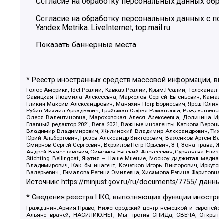
Согласие на обработку персональных данных обр
Согласие на обработку персональных данных с
Yandex.Metrika, LiveInternet, top.mail.ru
Показать баннерные места
* Реестр иностранных средств массовой информации, 
Голос Америки, Idel.Реалии, Кавказ.Реалии, Крым.Реалии, Телеканал
Савицкая Людмила Алексеевна, Маркелов Сергей Евгеньевич, Камал
Гликин Максим Александрович, Маняхин Петр Борисович, Ярош Юлия П
Рубин Михаил Аркадьевич, Гройсман Софья Романовна, Рождественски
Олеся Валентиновна, Мароховская Алеся Алексеевна, Долинина И
Главный редактор 2021, Вега 2021, Важные иноагенты, Каткова Вер
Владимир Владимирович, Жилинский Владимир Александрович, Тихон
Юрий Альбертович, Грезев Александр Викторович, Важенков Артем В
Смирнов Сергей Сергеевич, Верзилов Петр Юрьевич, ЗП, Зона прав
Андрей Вячеславович, Симонов Евгений Алексеевич, Сурначева Елиз
Stichting Bellingcat, Якутия – Наше Мнение, Москоу диджитал мед
Владимирович, Как бы инагент, Кочетков Игорь Викторович, Иркут
Валерьевич , Гималова Регина Эмилевна, Хисамова Регина Фаритовн
Источник:
https://minjust.gov.ru/ru/documents/7755/
данны
* Сведения реестра НКО, выполняющих функции иностра
Гражданин.Армия.Право, Нижегородский центр немецкой и европейск
Альянс врачей, НАСИЛИЮ.НЕТ, Мы против СПИДа, СВЕЧА, Открытый