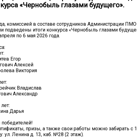
нкурса «Чернобыль глазами будущего».
ода, комиссией в составе сотрудников Администрации ПМО
и подведены итоги конкурса «Чернобыль глазами будущег
апреля по 6 мая 2026 года.
са:
т:
мтев Егор
ргович Алексей
ролева Виктория
ет:
рейчик Владислав
гович Александр
 лет:
кина Дарья
 победителей!
тификаты, призы, а также свои работы можно забирать с 1
: ул. Ленина д. 13, каб. №28 (2 этаж).