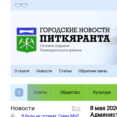
О газете
Новости
Статьи
Обратная связь
Власть
Общество
Культура
Новости
Все
8 мая 202
Админист