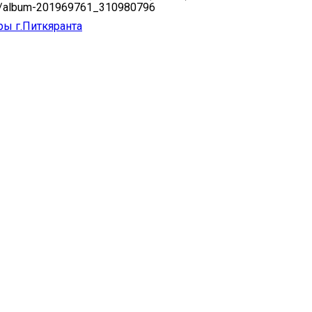
om/album-201969761_310980796
ры г.Питкяранта