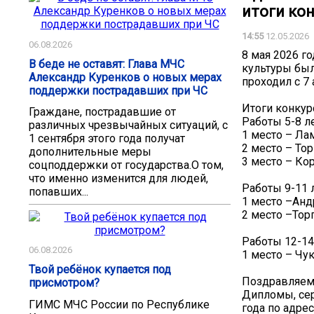
итоги ко
14:55
12.05.2026
06.08.2026
8 мая 2026 г
В беде не оставят: Глава МЧС
культуры был
Александр Куренков о новых мерах
проходил с 7 
поддержки пострадавших при ЧС
Итоги конкур
Граждане, пострадавшие от
Работы 5-8 ле
различных чрезвычайных ситуаций, с
1 место – Ла
1 сентября этого года получат
2 место – То
дополнительные меры
3 место – Ко
соцподдержки от государства.О том,
что именно изменится для людей,
Работы 9-11 л
попавших...
1 место –Анд
2 место –Тор
Работы 12-14
06.08.2026
1 место – Чу
Твой ребёнок купается под
Поздравляем
присмотром?
Дипломы, сер
ГИМС МЧС России по Республике
года по адресу