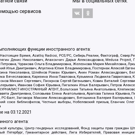
атной связи
Мы в социальных сетях:
 помощью сервисов
выполняющих функции иностранного агента:
 Настоящее Время, Azatliq Radiosi, PCE/PC, Сибирь.Реалии, Фактограф, Север
ягин Денис Николаевич, Апахончич Дарья Александровна, Medusa Project, П
етровна, Чуракова Ольга Владимировна, Железнова Мария Михайловна, Лукьян
й Илья Дмитриевич, Апухтина Юлия Владимировна, Постернак Алексей Евгеньев
рина Николаевна, Шлейнов Роман Юрьевич, Анин Роман Александрович, Вел
оника Вячеславовна, Карезина Инна Павловна, Кузьмина Людмила Гавриловна
ов Михаил Сергеевич, Пискунов Сергей Евгеньевич, Ковин Виталий Сергеевич
алерьевич, Иванова София Юрьевна, Пигалкин Илья Валерьевич, Петров Алексе
а, ЖУРНАЛИСТ-ИНОСТРАННЫЙ АГЕНТ, Вольтская Татьяна Анатольевна, Клепиков
авета Дмитриевна, Соловьева Елена Анатольевна, Арапова Галина Юрьевна, П
иа, РС-Балт, Заговора Максим Александрович, Ветошкина Валерия Валерьевна
ский союз библиофилов, Честные выборы, Нобелевский призыв, Еланчик Олег
а
е на
03.12.2021
нного агента:
ой культуры, Центр гендерных исследований, Фонд защиты прав граждан Шта
 Петербург, Гуманитарное действие, Лига Избирателей, Правовая инициат