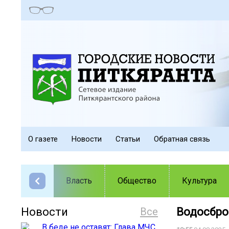
О газете
Новости
Статьи
Обратная связь
Власть
Общество
Культура
Новости
Все
Водосброс