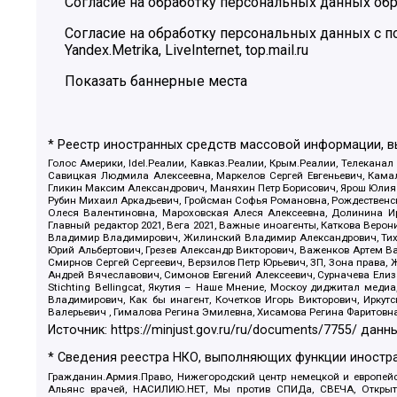
Согласие на обработку персональных данных обр
Согласие на обработку персональных данных с
Yandex.Metrika, LiveInternet, top.mail.ru
Показать баннерные места
* Реестр иностранных средств массовой информации, 
Голос Америки, Idel.Реалии, Кавказ.Реалии, Крым.Реалии, Телеканал
Савицкая Людмила Алексеевна, Маркелов Сергей Евгеньевич, Камал
Гликин Максим Александрович, Маняхин Петр Борисович, Ярош Юлия П
Рубин Михаил Аркадьевич, Гройсман Софья Романовна, Рождественски
Олеся Валентиновна, Мароховская Алеся Алексеевна, Долинина И
Главный редактор 2021, Вега 2021, Важные иноагенты, Каткова Вер
Владимир Владимирович, Жилинский Владимир Александрович, Тихон
Юрий Альбертович, Грезев Александр Викторович, Важенков Артем В
Смирнов Сергей Сергеевич, Верзилов Петр Юрьевич, ЗП, Зона прав
Андрей Вячеславович, Симонов Евгений Алексеевич, Сурначева Елиз
Stichting Bellingcat, Якутия – Наше Мнение, Москоу диджитал мед
Владимирович, Как бы инагент, Кочетков Игорь Викторович, Иркут
Валерьевич , Гималова Регина Эмилевна, Хисамова Регина Фаритовн
Источник:
https://minjust.gov.ru/ru/documents/7755/
данны
* Сведения реестра НКО, выполняющих функции иностра
Гражданин.Армия.Право, Нижегородский центр немецкой и европейск
Альянс врачей, НАСИЛИЮ.НЕТ, Мы против СПИДа, СВЕЧА, Открытый