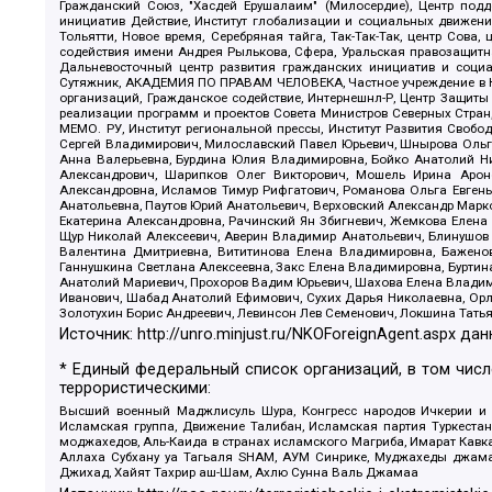
Гражданский Союз, "Хасдей Ерушалаим" (Милосердие), Центр под
инициатив Действие, Институт глобализации и социальных движен
Тольятти, Новое время, Серебряная тайга, Так-Так-Так, центр Сова
содействия имени Андрея Рылькова, Сфера, Уральская правозащитна
Дальневосточный центр развития гражданских инициатив и социа
Сутяжник, АКАДЕМИЯ ПО ПРАВАМ ЧЕЛОВЕКА, Частное учреждение в Ка
организаций, Гражданское содействие, Интернешнл-Р, Центр Защиты
реализации программ и проектов Совета Министров Северных Стран
МЕМО. РУ, Институт региональной прессы, Институт Развития Своб
Сергей Владимирович, Милославский Павел Юрьевич, Шнырова Ольга
Анна Валерьевна, Бурдина Юлия Владимировна, Бойко Анатолий Ник
Александрович, Шарипков Олег Викторович, Мошель Ирина Ароно
Александровна, Исламов Тимур Рифгатович, Романова Ольга Евгень
Анатольевна, Паутов Юрий Анатольевич, Верховский Александр Марк
Екатерина Александровна, Рачинский Ян Збигневич, Жемкова Елена 
Щур Николай Алексеевич, Аверин Владимир Анатольевич, Блинушов 
Валентина Дмитриевна, Вититинова Елена Владимировна, Баженов
Ганнушкина Светлана Алексеевна, Закс Елена Владимировна, Буртин
Анатолий Мариевич, Прохоров Вадим Юрьевич, Шахова Елена Владими
Иванович, Шабад Анатолий Ефимович, Сухих Дарья Николаевна, Орл
Золотухин Борис Андреевич, Левинсон Лев Семенович, Локшина Тать
Источник:
http://unro.minjust.ru/NKOForeignAgent.aspx
дан
* Единый федеральный список организаций, в том чис
террористическими:
Высший военный Маджлисуль Шура, Конгресс народов Ичкерии и Да
Исламская группа, Движение Талибан, Исламская партия Туркест
моджахедов, Аль-Каида в странах исламского Магриба, Имарат Кавка
Аллаха Субхану уа Тагьаля SHAM, АУМ Синрике, Муджахеды джамаа
Джихад, Хайят Тахрир аш-Шам, Ахлю Сунна Валь Джамаа