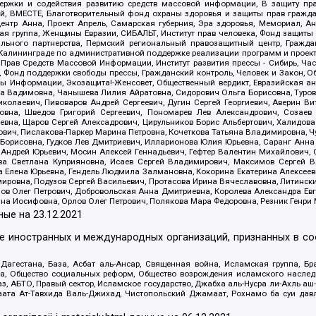
держки и содействия развитию средств массовой информации, В защиту п
ий, ВМЕСТЕ, Благотворительный фонд охраны здоровья и защиты прав граж
, центр Анна, Проект Апрель, Самарская губерния, Эра здоровья, Мемориал,
я группа, Женщины Евразии, СИБАЛЬТ, Институт прав человека, Фонд защиты 
льного партнерства, Пермский региональный правозащитный центр, Граждан
лининграде по административной поддержке реализации программ и проекто
 Прав Средств Массовой Информации, Институт развития прессы - Сибирь, Ча
, Фонд поддержки свободы прессы, Гражданский контроль, Человек и Закон, 
оды Информации, Экозащита!-Женсовет, Общественный вердикт, Евразийская а
 Вадимовна, Чанышева Лилия Айратовна, Сидорович Ольга Борисовна, Туровс
олаевич, Пивоваров Андрей Сергеевич, Дугин Сергей Георгиевич, Аверин В
вна, Шведов Григорий Сергеевич, Пономарев Лев Александрович, Созаев
евна, Щаров Сергей Алексадрович, Цирульников Борис Альбертович, Халидо
ович, Пислакова-Паркер Марина Петровна, Кочеткова Татьяна Владимировна, Ч
Борисовна, Гудков Лев Дмитриевич, Илларионова Юлия Юрьевна, Саранг Анна
Андрей Юрьевич, Мосин Алексей Геннадьевич, Гефтер Валентин Михайлович,
а Светлана Куприяновна, Исаев Сергей Владимирович, Максимов Сергей Вл
а Елена Юрьевна, Гендель Людмила Залмановна, Кокорина Екатерина Алексее
ровна, Подузов Сергей Васильевич, Протасова Ирина Вячеславовна, Литинск
ов Олег Петрович, Добровольская Анна Дмитриевна, Королева Александра Ев
яна Иосифовна, Орлов Олег Петрович, Полякова Мара Федоровна, Резник Генри
ные на
23.12.2021
ле иностранных и международных организаций, признанных в с
гестана, База, Асбат аль-Ансар, Священная война, Исламская группа, Бра
ана, Общество социальных реформ, Общество возрождения исламского насле
з, АБТО, Правый сектор, Исламское государство, Джабха аль-Нусра ли-Ахль а
та Ат-Тавхида Валь-Джихад, Чистопольский Джамаат, Рохнамо ба суи давлат