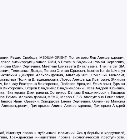
.Реалии, Радио Свобода, MEDIUM-ORIENT, Пономарев Лев Александрович,
ервое антикоррупционное СМИ, VTimes.io, Баданин Роман Сергеевич,
ова Юлия Сергеевна, Маетная Елизавета Витальевна, The Insider SIA,
ич, Телеканал Дождь, Петров Степан Юрьевич, Istories fonds, Шмагун
иковский Дмитрий Александрович, Альтаир 2021, Ромашки монолит,
, Костылева Полина Владимировна, Лютов Александр Иванович, Жилкин
, Кильтау Екатерина Викторовна, Любарев Аркадий Ефимович, Гурман
й Викторович, Егоров Владимир Владимирович, Гусев Андрей Юрьевич,
ская Екатерина Дмитриевна, Сотников Даниил Владимирович, Захаров
ерл Роман Александрович, МЕМО, Mason G.E.S. Anonymous Foundation,
, Павлов Иван Юрьевич, Скворцова Елена Сергеевна, Оленичев Максим
 Александрович, Григорьева Алина Александровна, Григорьев Андрей
б, Институт права и публичной политики, Фонд борьбы с коррупцией,
ива, Гражданская инициатива против экологической преступности,