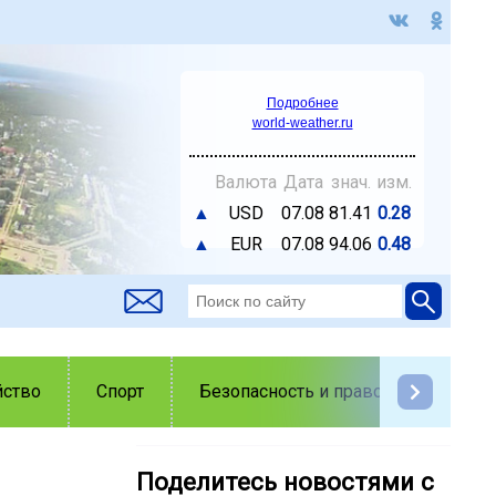
Подробнее
world-weather.ru
Валюта
Дата
знач.
изм.
▲
USD
07.08
81.41
0.28
▲
EUR
07.08
94.06
0.48
йство
Спорт
Безопасность и правопорядок
Поделитесь новостями с