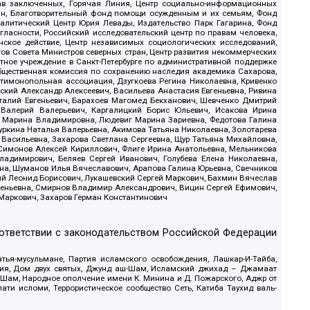
рав заключенных, Горячая Линия, Центр социально-информационных
дан, Благотворительный фонд помощи осужденным и их семьям, Фонд
 Аналитический Центр Юрия Левады, Издательство Парк Гагарина, Фонд
гласности, Российский исследовательский центр по правам человека,
ское действие, Центр независимых социологических исследований,
в Совета Министров северных стран, Центр развития некоммерческих
стное учреждение в Санкт-Петербурге по административной поддержке
Общественная комиссия по сохранению наследия академика Сахарова,
нтимонопольная ассоциация, Дзугкоева Регина Николаевна, Кривенко
кий Александр Алексеевич, Васильева Анастасия Евгеньевна, Ривина
италий Евгеньевич, Барахоев Магомед Бекханович, Шевченко Дмитрий
 Валерий Валерьевич, Каргалицкий Борис Юльевич, Исакова Ирина
ва Марина Владимировна, Людевиг Марина Зариевна, Федотова Галина
уркина Наталья Валерьевна, Акимова Татьяна Николаевна, Золотарева
 Васильевна, Захарова Светлана Сергеевна, Щур Татьяна Михайловна,
 Симонов Алексей Кириллович, Флиге Ирина Анатольевна, Мельникова
адимирович, Беляев Сергей Иванович, Голубева Елена Николаевна,
вна, Шуманов Илья Вячеславович, Арапова Галина Юрьевна, Свечников
ий Леонид Борисович, Лукашевский Сергей Маркович, Бахмин Вячеслав
геньевна, Смирнов Владимир Александрович, Вицин Сергей Ефимович,
 Маркович, Захаров Герман Константинович
оответствии с законодательством Российской Федерации
тья-мусульмане, Партия исламского освобождения, Лашкар-И-Тайба,
дия, Дом двух святых, Джунд аш-Шам, Исламский джихад – Джамаат
ш-Шам, Народное ополчение имени К. Минина и Д. Пожарского, Аджр от
и исломи, Террористическое сообщество Сеть, Катиба Таухид валь-