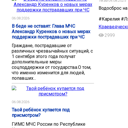
19:55
04.08.2025
Водосброс на
06.08.2026
#Карелия #Л
В беде не оставят: Глава МЧС
Краеведчески
Александр Куренков о новых мерах
2999
поддержки пострадавших при ЧС
Граждане, пострадавшие от
различных чрезвычайных ситуаций, с
1 сентября этого года получат
дополнительные меры
соцподдержки от государства.О том,
что именно изменится для людей,
попавших...
06.08.2026
Твой ребёнок купается под
присмотром?
ГИМС МЧС России по Республике