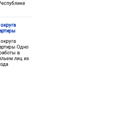
Республике
 округа
вартиры
 округа
вартиры Одно
работы в
ильем лиц из
года