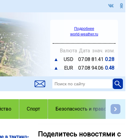
Подробнее
world-weather.ru
Валюта
Дата
знач.
изм.
▲
USD
07.08
81.41
0.28
▲
EUR
07.08
94.06
0.48
йство
Спорт
Безопасность и правопорядок
Поделитесь новостями с
е в тактико-