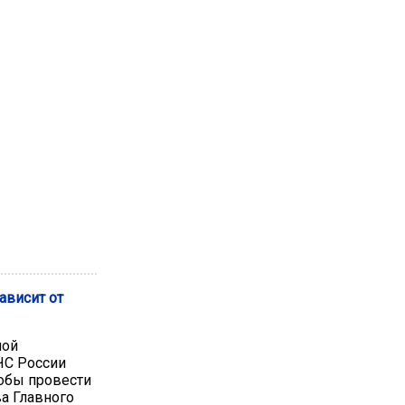
ависит от
ной
ЧС России
тобы провести
ва Главного