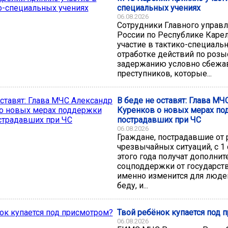
специальных учениях
06.08.2026
Сотрудники Главного управ
России по Республике Каре
участие в тактико-специаль
отработке действий по розы
задержанию условно сбеж
преступников, которые...
В беде не оставят: Глава М
Куренков о новых мерах п
пострадавших при ЧС
06.08.2026
Граждане, пострадавшие от
чрезвычайных ситуаций, с 1
этого года получат дополни
соцподдержки от государства
именно изменится для люде
беду, и...
Твой ребёнок купается под 
06.08.2026