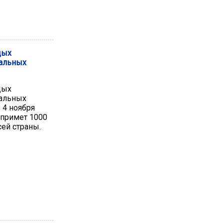
дых
пальных
дых
пальных
 4 ноября
 примет 1000
ей страны.