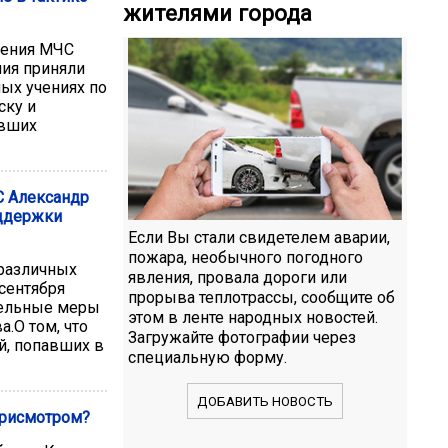
жителями города
ления МЧС
лия приняли
ных учениях по
ску и
авших
ЧС Александр
оддержки
Если Вы стали свидетелем аварии,
пожара, необычного погодного
 различных
явления, провала дороги или
 сентября
прорыва теплотрассы, сообщите об
тельные меры
этом в ленте народных новостей.
.О том, что
Загружайте фотографии через
й, попавших в
специальную форму.
ДОБАВИТЬ НОВОСТЬ
присмотром?