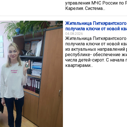
управления МЧС России по 
Карелия. Система...
Жительница Питкярантского
получила ключи от новой к
04.08.2026
Жительница Питкярантского
получила ключи от новой к
из актуальных направлений 
республике- обеспечение ж
числа детей-сирот. С начала 
квартирами...