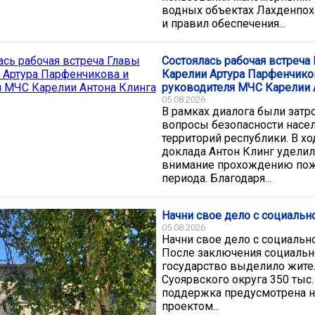
водных объектах Лахденпох
и правил обеспечения...
Состоялась рабочая встреча
Карелии Артура Парфенчико
руководителя МЧС Карелии 
05.08.2026
В рамках диалога были затр
вопросы безопасности насел
территорий республики. В хо
доклада Антон Клинг уделил
внимание прохождению пож
периода. Благодаря...
Начни свое дело с социальн
05.08.2026
Начни свое дело с социальн
После заключения социальн
государство выделило жит
Суоярвского округа 350 тыс.
поддержка предусмотрена 
проектом...