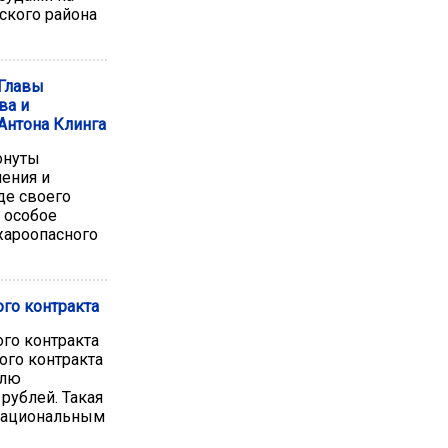
ского района
 Главы
ва и
Антона Клинга
онуты
ения и
де своего
 особое
ароопасного
ого контракта
ого контракта
ого контракта
елю
 рублей. Такая
национальным