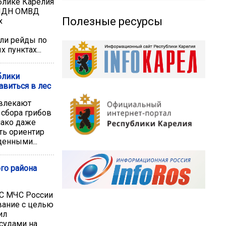
блике Карелия
 ПДН ОМВД
Полезные ресурсы
х
ли рейды по
 пунктах...
блики
авиться в лес
ивлекают
 сбора грибов
нако даже
ть ориентир
денными...
го района
МС МЧС России
вание с целью
ил
судами на