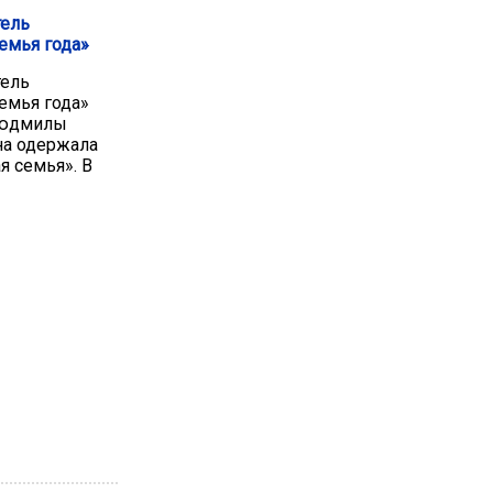
тель
емья года»
тель
емья года»
Людмилы
на одержала
я семья». В