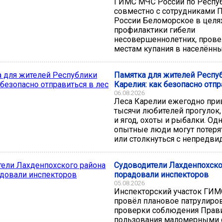
ГИМС МЧС России по Респу
совместно с сотрудниками
России Беломорское в целя
профилактики гибели
несовершеннолетних, прове
местам купания в населённых
Памятка для жителей Респу
Карелия: как безопасно отпр
06.08.2026
Леса Карелии ежегодно пр
тысячи любителей прогулок,
и ягод, охоты и рыбалки. Од
опытные люди могут потеря
или столкнуться с непредви
Судоводители Лахденпохско
порадовали инспекторов
05.08.2026
Инспекторский участок ГИ
провёл плановое патрулиро
проверки соблюдения Прав
пользования маломерными 