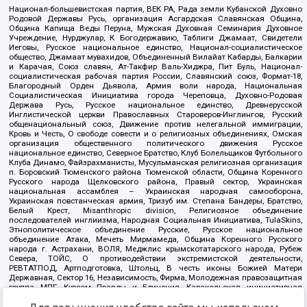
Национал-большевистская партия, ВЕК РА, Рада земли Кубанской Духовно
Родовой Державы Русь, организация Асгардская Славянская Община,
Община Капища Веды Перуна, Мужская Духовная Семинария Духовное
Учреждение, Нурджулар, К Богодержавию, Таблиги Джамаат, Свидетели
Иеговы, Русское национальное единство, Национал-социалистическое
общество, Джамаат мувахидов, Объединенный Вилайат Кабарды, Балкарии
и Карачая, Союз славян, Ат-Такфир Валь-Хиджра, Пит Буль, Национал-
социалистическая рабочая партия России, Славянский союз, Формат-18,
Благородный Орден Дьявола, Армия воли народа, Национальная
Социалистическая Инициатива города Череповца, Духовно-Родовая
Держава Русь, Русское национальное единство, Древнерусской
Инглистической церкви Православных Староверов-Инглингов, Русский
общенациональный союз, Движение против нелегальной иммиграции,
Кровь и Честь, О свободе совести и о религиозных объединениях, Омская
организация общественного политического движения Русское
национальное единство, Северное Братство, Клуб Болельщиков Футбольного
Клуба Динамо, Файзрахманисты, Мусульманская религиозная организация
п. Боровский Тюменского района Тюменской области, Община Коренного
Русского народа Щелковского района, Правый сектор, Украинская
национальная ассамблея – Украинская народная самооборона,
Украинская повстанческая армия, Тризуб им. Степана Бандеры, Братство,
Белый Крест, Misanthropic division, Религиозное объединение
последователей инглиизма, Народная Социальная Инициатива, TulaSkins,
Этнополитическое объединение Русские, Русское национальное
объединение Атака, Мечеть Мирмамеда, Община Коренного Русского
народа г. Астрахани, ВОЛЯ, Меджлис крымскотатарского народа, Рубеж
Севера, ТОЙС, О противодействии экстремистской деятельности,
РЕВТАТПОД, Артподготовка, Штольц, В честь иконы Божией Матери
Державная, Сектор 16, Независимость, Фирма, Молодежная правозащитная
группа МПГ, Курсом Правды и Единения, Каракольская инициативная
группа, Автоград Крю, Союз Славянских Сил Руси, Алля-Аят,
Благотворительный пансионат Ак Умут, Русская республика Русь,