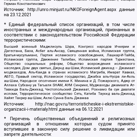
Герман Константинович
Источник:
http://unro.minjust.ru/NKOForeignAgent.aspx
данные
на
23.12.2021
* Единый федеральный список организаций, в том числе
иностранных и международных организаций, признанных в
соответствии с законодательством Российской Федерации
террористическими:
Высший военный Маджлисуль Шура, Конгресс народов Ичкерии и
Дагестана, База, Асбат аль-Ансар, Священная война, Исламская группа,
Братья-мусульмане, Партия исламского освобождения, Лашкар-И-Тайба,
Исламская группа, Движение Талибан, Исламская партия Туркестана,
Общество социальных реформ, Общество возрождения исламского
наследия, Дом двух святых, Джунд аш-Шам, Исламский джихад – Джамаат
моджахедов, Аль-Каида в странах исламского Магриба, Имарат Кавказ,
АБТО, Правый сектор, Исламское государство, Джабха аль-Нусра ли-Ахль
аш-Шам, Народное ополчение имени К. Минина и Д. Пожарского, Аджр от
Аллаха Субхану уа Тагьаля SHAM, АУМ Синрике, Муджахеды джамаата Ат-
Тавхида Валь-Джихад, Чистопольский Джамаат, Рохнамо ба суи давлати
исломи, Террористическое сообщество Сеть, Катиба Таухид валь-Джихад,
Хайят Тахрир аш-Шам, Ахлю Сунна Валь Джамаа
Источник:
http://nac.gov.ru/terroristicheskie-i-ekstremistskie-
organizacii-i-materialy.html
данные на
06.12.2021
* Перечень общественных объединений и религиозных
организаций в отношении которых судом принято
вступившее в законную силу решение о ликвидации или
запрете деятельности: