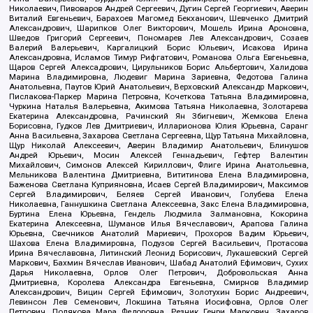
Николаевич, Пивоваров Андрей Сергеевич, Дугин Сергей Георгиевич, Аверин
Виталий Евгеньевич, Барахоев Магомед Бекханович, Шевченко Дмитрий
Александрович, Шарипков Олег Викторович, Мошель Ирина Ароновна,
Шведов Григорий Сергеевич, Пономарев Лев Александрович, Созаев
Валерий Валерьевич, Каргалицкий Борис Юльевич, Исакова Ирина
Александровна, Исламов Тимур Рифгатович, Романова Ольга Евгеньевна,
Щаров Сергей Алексадрович, Цирульников Борис Альбертович, Халидова
Марина Владимировна, Людевиг Марина Зариевна, Федотова Галина
Анатольевна, Паутов Юрий Анатольевич, Верховский Александр Маркович,
Пислакова-Паркер Марина Петровна, Кочеткова Татьяна Владимировна,
Чуркина Наталья Валерьевна, Акимова Татьяна Николаевна, Золотарева
Екатерина Александровна, Рачинский Ян Збигневич, Жемкова Елена
Борисовна, Гудков Лев Дмитриевич, Илларионова Юлия Юрьевна, Саранг
Анна Васильевна, Захарова Светлана Сергеевна, Щур Татьяна Михайловна,
Щур Николай Алексеевич, Аверин Владимир Анатольевич, Блинушов
Андрей Юрьевич, Мосин Алексей Геннадьевич, Гефтер Валентин
Михайлович, Симонов Алексей Кириллович, Флиге Ирина Анатольевна,
Мельникова Валентина Дмитриевна, Вититинова Елена Владимировна,
Баженова Светлана Куприяновна, Исаев Сергей Владимирович, Максимов
Сергей Владимирович, Беляев Сергей Иванович, Голубева Елена
Николаевна, Ганнушкина Светлана Алексеевна, Закс Елена Владимировна,
Буртина Елена Юрьевна, Гендель Людмила Залмановна, Кокорина
Екатерина Алексеевна, Шуманов Илья Вячеславович, Арапова Галина
Юрьевна, Свечников Анатолий Мариевич, Прохоров Вадим Юрьевич,
Шахова Елена Владимировна, Подузов Сергей Васильевич, Протасова
Ирина Вячеславовна, Литинский Леонид Борисович, Лукашевский Сергей
Маркович, Бахмин Вячеслав Иванович, Шабад Анатолий Ефимович, Сухих
Дарья Николаевна, Орлов Олег Петрович, Добровольская Анна
Дмитриевна, Королева Александра Евгеньевна, Смирнов Владимир
Александрович, Вицин Сергей Ефимович, Золотухин Борис Андреевич,
Левинсон Лев Семенович, Локшина Татьяна Иосифовна, Орлов Олег
Петрович, Полякова Мара Федоровна, Резник Генри Маркович, Захаров