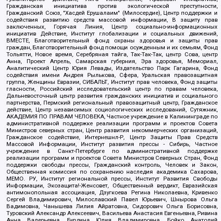
Гражданская инициатива против экологической преступности,
Гражданский Союз, "Хасдей Ерушалаим" (Милосердие), Центр поддержки и
содействия развитию средств массовой информации, В защиту прав
заключенных, Горячая Линия, Центр социально-информационных
инициатив Действие, Институт глобализации и социальных движений,
ВМЕСТЕ, Благотворительный фонд охраны здоровья и защиты прав
граждан, Благотворительный фонд помощи осужденным и их семьям, Фонд
Тольятти, Новое время, Серебряная тайга, Так-Так-Так, центр Сова, центр
Анна, Проект Апрель, Самарская губерния, Эра здоровья, Мемориал,
Аналитический Центр Юрия Левады, Издательство Парк Гагарина, Фонд
содействия имени Андрея Рылькова, Сфера, Уральская правозащитная
группа, Женщины Евразии, СИБАЛЬТ, Институт прав человека, Фонд защиты
гласности, Российский исследовательский центр по правам человека,
Дальневосточный центр развития гражданских инициатив и социального
партнерства, Пермский региональный правозащитный центр, Гражданское
действие, Центр независимых социологических исследований, Сутяжник,
АКАДЕМИЯ ПО ПРАВАМ ЧЕЛОВЕКА, Частное учреждение в Калининграде по
административной поддержке реализации программ и проектов Совета
Министров северных стран, Центр развития некоммерческих организаций,
Гражданское содействие, Интернешнл-Р, Центр Защиты Прав Средств
Массовой Информации, Институт развития прессы - Сибирь, Частное
учреждение в Санкт-Петербурге по административной поддержке
реализации программ и проектов Совета Министров Северных Стран, Фонд
поддержки свободы прессы, Гражданский контроль, Человек и Закон,
Общественная комиссия по сохранению наследия академика Сахарова,
МЕМО. РУ, Институт региональной прессы, Институт Развития Свободы
Информации, Экозащита!-Женсовет, Общественный вердикт, Евразийская
антимонопольная ассоциация, Дзугкоева Регина Николаевна, Кривенко
Сергей Владимирович, Милославский Павел Юрьевич, Шнырова Ольга
Вадимовна, Чанышева Лилия Айратовна, Сидорович Ольга Борисовна,
Туровский Александр Алексеевич, Васильева Анастасия Евгеньевна, Ривина
Анна Валерьевна, Бурдина Юлия Владимировна, Бойко Анатолий