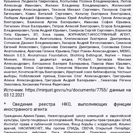
Кузьмина Людмила Гавриловна, Костылева Полина Владимировна, Лютов
Александр Иванович, Жилкин Владимир Владимирович, Жилинский
Владимир Александрович, Тихонов Михаил Сергеевич, Пискунов Сергей
Евгеньевич, Ковин Виталий Сергеевич, Кильтау Екатерина Викторовна,
Любарев Аркадий Ефимович, Гурман Юрий Альбертович, Грезев Александр
Викторович, Важенков Артем Валерьевич, Иванова София Юрьевна,
Пигалкин Илья Валерьевич, Петров Алексей Викторович, Егоров Владимир
Владимирович, Гусев Андрей Юрьевич, Смирнов Сергей Сергеевич, Верзилов
Петр Юрьевич, ЗП, Зона права, ЖУРНАЛИСТ-ИНОСТРАННЫЙ АГЕНТ,
Вольтская Татьяна Анатольевна, Клепиковская Екатерина Дмитриевна,
Сотников Даниил Владимирович, Захаров Андрей Вячеславович, Симонов
Евгений Алексеевич, Сурначева Елизавета Дмитриевна, Соловьева Елена
Анатольевна, Арапова Галина Юрьевна, Перл Роман Александрович, МЕМО,
Mason G.E.S. Anonymous Foundation, Stichting Bellingcat, Якутия – Наше
Мнение, Москоу диджитал медиа, РС-Балт, Заговора Максим
Александрович, Ветошкина Валерия Валерьевна, Павлов Иван Юрьевич,
Скворцова Елена Сергеевна, Оленичев Максим Владимирович, Как бы
инагент, Кочетков Игорь Викторович, Иркутский союз библиофилов, Честные
выборы, Нобелевский призыв, Еланчик Олег Александрович, Григорьева
Алина Александровна, Григорьев Андрей Валерьевич , Гималова Регина
Эмилевна, Хисамова Регина Фаритовна
Источник:
https://minjust.gov.ru/ru/documents/7755/
данные на
03.12.2021
* Сведения реестра НКО, выполняющих функции
иностранного агента:
Гражданин.Армия.Право, Нижегородский центр немецкой и европейской
культуры, Центр гендерных исследований, Фонд защиты прав граждан Штаб,
Институт права и публичной политики, Фонд борьбы с коррупцией, Альянс
врачей, НАСИЛИЮ.НЕТ, Мы против СПИДа, СВЕЧА, Открытый Петербург,
Гуманитарное действие, Лига Избирателей, Правовая инициатива,