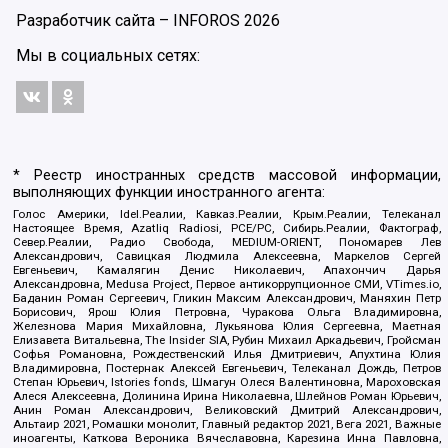
Разработчик сайта –
INFOROS
2026
Мы в социальных сетях:
* Реестр иностранных средств массовой информации,
выполняющих функции иностранного агента:
Голос Америки, Idel.Реалии, Кавказ.Реалии, Крым.Реалии, Телеканал
Настоящее Время, Azatliq Radiosi, PCE/PC, Сибирь.Реалии, Фактограф,
Север.Реалии, Радио Свобода, MEDIUM-ORIENT, Пономарев Лев
Александрович, Савицкая Людмила Алексеевна, Маркелов Сергей
Евгеньевич, Камалягин Денис Николаевич, Апахончич Дарья
Александровна, Medusa Project, Первое антикоррупционное СМИ, VTimes.io,
Баданин Роман Сергеевич, Гликин Максим Александрович, Маняхин Петр
Борисович, Ярош Юлия Петровна, Чуракова Ольга Владимировна,
Железнова Мария Михайловна, Лукьянова Юлия Сергеевна, Маетная
Елизавета Витальевна, The Insider SIA, Рубин Михаил Аркадьевич, Гройсман
Софья Романовна, Рождественский Илья Дмитриевич, Апухтина Юлия
Владимировна, Постернак Алексей Евгеньевич, Телеканал Дождь, Петров
Степан Юрьевич, Istories fonds, Шмагун Олеся Валентиновна, Мароховская
Алеся Алексеевна, Долинина Ирина Николаевна, Шлейнов Роман Юрьевич,
Анин Роман Александрович, Великовский Дмитрий Александрович,
Альтаир 2021, Ромашки монолит, Главный редактор 2021, Вега 2021, Важные
иноагенты, Каткова Вероника Вячеславовна, Карезина Инна Павловна,