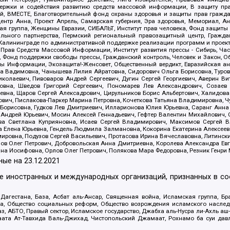
держки и содействия развитию средств массовой информации, В защиту п
ий, ВМЕСТЕ, Благотворительный фонд охраны здоровья и защиты прав граж
, центр Анна, Проект Апрель, Самарская губерния, Эра здоровья, Мемориал,
я группа, Женщины Евразии, СИБАЛЬТ, Институт прав человека, Фонд защиты 
льного партнерства, Пермский региональный правозащитный центр, Граждан
лининграде по административной поддержке реализации программ и проекто
 Прав Средств Массовой Информации, Институт развития прессы - Сибирь, Ча
, Фонд поддержки свободы прессы, Гражданский контроль, Человек и Закон, 
оды Информации, Экозащита!-Женсовет, Общественный вердикт, Евразийская а
 Вадимовна, Чанышева Лилия Айратовна, Сидорович Ольга Борисовна, Туровс
олаевич, Пивоваров Андрей Сергеевич, Дугин Сергей Георгиевич, Аверин В
вна, Шведов Григорий Сергеевич, Пономарев Лев Александрович, Созаев
евна, Щаров Сергей Алексадрович, Цирульников Борис Альбертович, Халидо
ович, Пислакова-Паркер Марина Петровна, Кочеткова Татьяна Владимировна, Ч
Борисовна, Гудков Лев Дмитриевич, Илларионова Юлия Юрьевна, Саранг Анна
Андрей Юрьевич, Мосин Алексей Геннадьевич, Гефтер Валентин Михайлович,
а Светлана Куприяновна, Исаев Сергей Владимирович, Максимов Сергей Вл
а Елена Юрьевна, Гендель Людмила Залмановна, Кокорина Екатерина Алексее
ровна, Подузов Сергей Васильевич, Протасова Ирина Вячеславовна, Литинск
ов Олег Петрович, Добровольская Анна Дмитриевна, Королева Александра Ев
яна Иосифовна, Орлов Олег Петрович, Полякова Мара Федоровна, Резник Генри
ные на
23.12.2021
ле иностранных и международных организаций, признанных в с
гестана, База, Асбат аль-Ансар, Священная война, Исламская группа, Бра
ана, Общество социальных реформ, Общество возрождения исламского насле
з, АБТО, Правый сектор, Исламское государство, Джабха аль-Нусра ли-Ахль а
та Ат-Тавхида Валь-Джихад, Чистопольский Джамаат, Рохнамо ба суи давлат