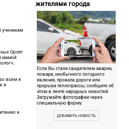
жителями города
5 ученикам
.
тных Орлят
ой мамой
олог»,
Если Вы стали свидетелем аварии,
пожара, необычного погодного
 во всём и
явления, провала дороги или
е и
прорыва теплотрассы, сообщите об
этом в ленте народных новостей.
Загружайте фотографии через
специальную форму.
итанию и
ДОБАВИТЬ НОВОСТЬ