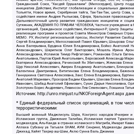
Гражданский Союз, "Хасдей Ерушалаим" (Милосердие), Центр под
инициатив Действие, Институт глобализации и социальных движен
Тольятти, Новое время, Серебряная тайга, Так-Так-Так, центр Сова
содействия имени Андрея Рылькова, Сфера, Уральская правозащитна
Дальневосточный центр развития гражданских инициатив и социа
Сутяжник, АКАДЕМИЯ ПО ПРАВАМ ЧЕЛОВЕКА, Частное учреждение в Ка
организаций, Гражданское содействие, Интернешнл-Р, Центр Защиты
реализации программ и проектов Совета Министров Северных Стран
МЕМО. РУ, Институт региональной прессы, Институт Развития Своб
Сергей Владимирович, Милославский Павел Юрьевич, Шнырова Ольга
Анна Валерьевна, Бурдина Юлия Владимировна, Бойко Анатолий Ник
Александрович, Шарипков Олег Викторович, Мошель Ирина Ароно
Александровна, Исламов Тимур Рифгатович, Романова Ольга Евгень
Анатольевна, Паутов Юрий Анатольевич, Верховский Александр Марк
Екатерина Александровна, Рачинский Ян Збигневич, Жемкова Елена 
Щур Николай Алексеевич, Аверин Владимир Анатольевич, Блинушов 
Валентина Дмитриевна, Вититинова Елена Владимировна, Баженов
Ганнушкина Светлана Алексеевна, Закс Елена Владимировна, Буртин
Анатолий Мариевич, Прохоров Вадим Юрьевич, Шахова Елена Владими
Иванович, Шабад Анатолий Ефимович, Сухих Дарья Николаевна, Орл
Золотухин Борис Андреевич, Левинсон Лев Семенович, Локшина Тать
Источник:
http://unro.minjust.ru/NKOForeignAgent.aspx
дан
* Единый федеральный список организаций, в том чис
террористическими:
Высший военный Маджлисуль Шура, Конгресс народов Ичкерии и Да
Исламская группа, Движение Талибан, Исламская партия Туркест
моджахедов, Аль-Каида в странах исламского Магриба, Имарат Кавка
Аллаха Субхану уа Тагьаля SHAM, АУМ Синрике, Муджахеды джамаа
Джихад, Хайят Тахрир аш-Шам, Ахлю Сунна Валь Джамаа