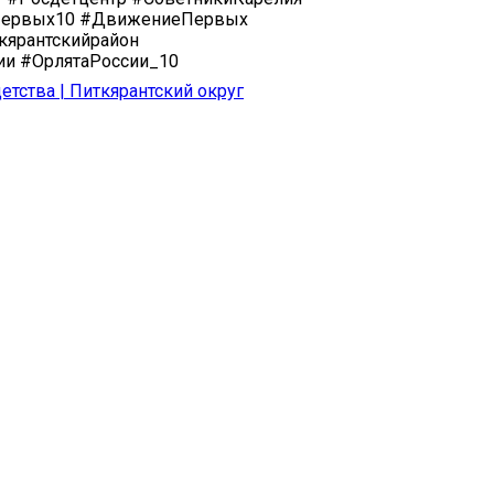
ервых10 #ДвижениеПервых
ярантскийрайон
ии #ОрлятаРоссии_10
етства | Питкярантский округ