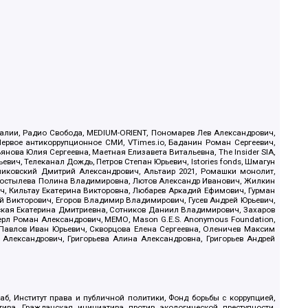
.Реалии, Радио Свобода, MEDIUM-ORIENT, Пономарев Лев Александрович,
ервое антикоррупционное СМИ, VTimes.io, Баданин Роман Сергеевич,
ова Юлия Сергеевна, Маетная Елизавета Витальевна, The Insider SIA,
ич, Телеканал Дождь, Петров Степан Юрьевич, Istories fonds, Шмагун
иковский Дмитрий Александрович, Альтаир 2021, Ромашки монолит,
, Костылева Полина Владимировна, Лютов Александр Иванович, Жилкин
, Кильтау Екатерина Викторовна, Любарев Аркадий Ефимович, Гурман
й Викторович, Егоров Владимир Владимирович, Гусев Андрей Юрьевич,
ская Екатерина Дмитриевна, Сотников Даниил Владимирович, Захаров
ерл Роман Александрович, МЕМО, Mason G.E.S. Anonymous Foundation,
, Павлов Иван Юрьевич, Скворцова Елена Сергеевна, Оленичев Максим
 Александрович, Григорьева Алина Александровна, Григорьев Андрей
б, Институт права и публичной политики, Фонд борьбы с коррупцией,
ива, Гражданская инициатива против экологической преступности,