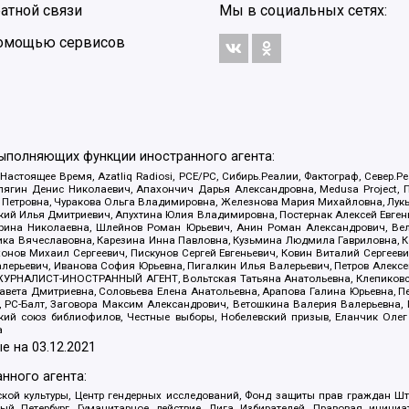
атной связи
Мы в социальных сетях:
 помощью сервисов
выполняющих функции иностранного агента:
 Настоящее Время, Azatliq Radiosi, PCE/PC, Сибирь.Реалии, Фактограф, Север
ягин Денис Николаевич, Апахончич Дарья Александровна, Medusa Project, П
етровна, Чуракова Ольга Владимировна, Железнова Мария Михайловна, Лукьян
й Илья Дмитриевич, Апухтина Юлия Владимировна, Постернак Алексей Евгеньев
рина Николаевна, Шлейнов Роман Юрьевич, Анин Роман Александрович, Вел
оника Вячеславовна, Карезина Инна Павловна, Кузьмина Людмила Гавриловна
ов Михаил Сергеевич, Пискунов Сергей Евгеньевич, Ковин Виталий Сергеевич
алерьевич, Иванова София Юрьевна, Пигалкин Илья Валерьевич, Петров Алексе
а, ЖУРНАЛИСТ-ИНОСТРАННЫЙ АГЕНТ, Вольтская Татьяна Анатольевна, Клепиков
авета Дмитриевна, Соловьева Елена Анатольевна, Арапова Галина Юрьевна, П
иа, РС-Балт, Заговора Максим Александрович, Ветошкина Валерия Валерьевна
ский союз библиофилов, Честные выборы, Нобелевский призыв, Еланчик Олег
а
е на
03.12.2021
нного агента:
ой культуры, Центр гендерных исследований, Фонд защиты прав граждан Шта
 Петербург, Гуманитарное действие, Лига Избирателей, Правовая инициат