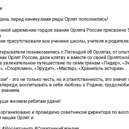
и
день перед каникулами ряды Орлят пополнились!
нной церемонии гордое звание Орлята России присвоено 
.
ии присутствовали все ученики школы, учителя и родители
крыватели познакомились с Легендой об Орлятах, от опы
онах Орлят России, дали клятву и вместе со своей Орлятск
в увлекательное путешествие по семи трекам «Лидер», «Эк
, «Спортсмен», «Эрудит», «Мастер», «Хранитель истории».
м" - это не только честь, но и ответственность, это значит
впереди, воспитывать в себе любовь к Родине, трудолюби
 знаниям.
уши желаем ребятам удачи!
организовано и проведено советником директора по восп
 наших Орлят и .
 #Росдетцентр #СоветникиКарелия