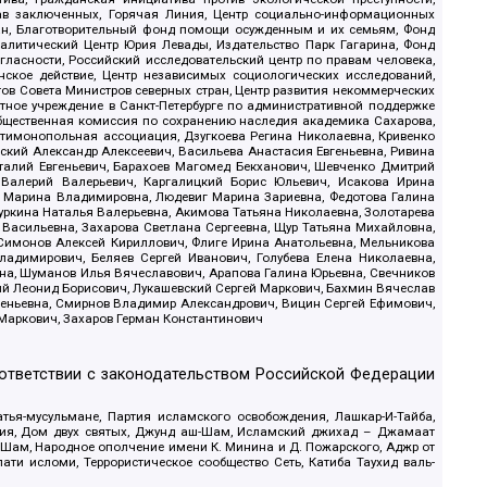
рав заключенных, Горячая Линия, Центр социально-информационных
дан, Благотворительный фонд помощи осужденным и их семьям, Фонд
 Аналитический Центр Юрия Левады, Издательство Парк Гагарина, Фонд
гласности, Российский исследовательский центр по правам человека,
ское действие, Центр независимых социологических исследований,
в Совета Министров северных стран, Центр развития некоммерческих
стное учреждение в Санкт-Петербурге по административной поддержке
Общественная комиссия по сохранению наследия академика Сахарова,
нтимонопольная ассоциация, Дзугкоева Регина Николаевна, Кривенко
кий Александр Алексеевич, Васильева Анастасия Евгеньевна, Ривина
италий Евгеньевич, Барахоев Магомед Бекханович, Шевченко Дмитрий
 Валерий Валерьевич, Каргалицкий Борис Юльевич, Исакова Ирина
ва Марина Владимировна, Людевиг Марина Зариевна, Федотова Галина
уркина Наталья Валерьевна, Акимова Татьяна Николаевна, Золотарева
 Васильевна, Захарова Светлана Сергеевна, Щур Татьяна Михайловна,
 Симонов Алексей Кириллович, Флиге Ирина Анатольевна, Мельникова
адимирович, Беляев Сергей Иванович, Голубева Елена Николаевна,
вна, Шуманов Илья Вячеславович, Арапова Галина Юрьевна, Свечников
ий Леонид Борисович, Лукашевский Сергей Маркович, Бахмин Вячеслав
геньевна, Смирнов Владимир Александрович, Вицин Сергей Ефимович,
 Маркович, Захаров Герман Константинович
оответствии с законодательством Российской Федерации
тья-мусульмане, Партия исламского освобождения, Лашкар-И-Тайба,
дия, Дом двух святых, Джунд аш-Шам, Исламский джихад – Джамаат
ш-Шам, Народное ополчение имени К. Минина и Д. Пожарского, Аджр от
и исломи, Террористическое сообщество Сеть, Катиба Таухид валь-