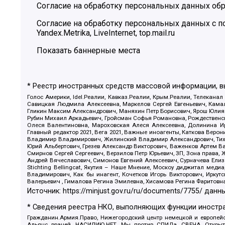
Согласие на обработку персональных данных обр
Согласие на обработку персональных данных с
Yandex.Metrika, LiveInternet, top.mail.ru
Показать баннерные места
* Реестр иностранных средств массовой информации, 
Голос Америки, Idel.Реалии, Кавказ.Реалии, Крым.Реалии, Телеканал
Савицкая Людмила Алексеевна, Маркелов Сергей Евгеньевич, Камал
Гликин Максим Александрович, Маняхин Петр Борисович, Ярош Юлия П
Рубин Михаил Аркадьевич, Гройсман Софья Романовна, Рождественски
Олеся Валентиновна, Мароховская Алеся Алексеевна, Долинина И
Главный редактор 2021, Вега 2021, Важные иноагенты, Каткова Вер
Владимир Владимирович, Жилинский Владимир Александрович, Тихон
Юрий Альбертович, Грезев Александр Викторович, Важенков Артем В
Смирнов Сергей Сергеевич, Верзилов Петр Юрьевич, ЗП, Зона прав
Андрей Вячеславович, Симонов Евгений Алексеевич, Сурначева Елиз
Stichting Bellingcat, Якутия – Наше Мнение, Москоу диджитал мед
Владимирович, Как бы инагент, Кочетков Игорь Викторович, Иркут
Валерьевич , Гималова Регина Эмилевна, Хисамова Регина Фаритовн
Источник:
https://minjust.gov.ru/ru/documents/7755/
данны
* Сведения реестра НКО, выполняющих функции иностра
Гражданин.Армия.Право, Нижегородский центр немецкой и европейск
Альянс врачей, НАСИЛИЮ.НЕТ, Мы против СПИДа, СВЕЧА, Открытый