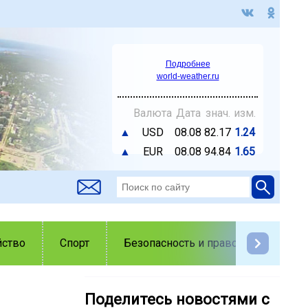
Подробнее
world-weather.ru
Валюта
Дата
знач.
изм.
▲
USD
08.08
82.17
1.24
▲
EUR
08.08
94.84
1.65
йство
Спорт
Безопасность и правопорядок
Поделитесь новостями с