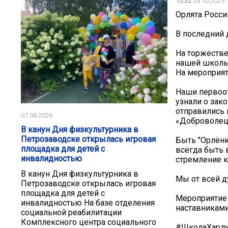
10:32
26.10.2025
Орлята Росси
В последний 
На торжестве
нашей школы
На мероприят
Наши первоот
узнали о зак
отправились 
07.08.2026
«Доброволец»
В канун Дня физкультурника в
Петрозаводске открылась игровая
Быть "Орлёнко
площадка для детей с
всегда быть 
инвалидностью
стремление к
В канун Дня физкультурника в
Мы от всей д
Петрозаводске открылась игровая
площадка для детей с
Мероприятие 
инвалидностью На базе отделения
наставниками
социальной реабилитации
Комплексного центра социального
#ШколаХарлу