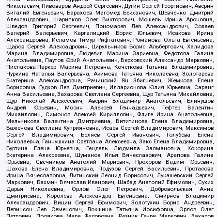
Николаевич, Пивоваров Андрей Сергеевич, Дугин Сергей Георгиевич, Аверин
Виталий Евгеньевич, Барахоев Магомед Бекханович, Шевченко Дмитрий
Александрович, Шарипков Олег Викторович, Мошель Ирина Ароновна,
Шведов Григорий Сергеевич, Пономарев Лев Александрович, Созаев
Валерий Валерьевич, Каргалицкий Борис Юльевич, Исакова Ирина
Александровна, Исламов Тимур Рифгатович, Романова Ольга Евгеньевна,
Щаров Сергей Алексадрович, Цирульников Борис Альбертович, Халидова
Марина Владимировна, Людевиг Марина Зариевна, Федотова Галина
Анатольевна, Паутов Юрий Анатольевич, Верховский Александр Маркович,
Пислакова-Паркер Марина Петровна, Кочеткова Татьяна Владимировна,
Чуркина Наталья Валерьевна, Акимова Татьяна Николаевна, Золотарева
Екатерина Александровна, Рачинский Ян Збигневич, Жемкова Елена
Борисовна, Гудков Лев Дмитриевич, Илларионова Юлия Юрьевна, Саранг
Анна Васильевна, Захарова Светлана Сергеевна, Щур Татьяна Михайловна,
Щур Николай Алексеевич, Аверин Владимир Анатольевич, Блинушов
Андрей Юрьевич, Мосин Алексей Геннадьевич, Гефтер Валентин
Михайлович, Симонов Алексей Кириллович, Флиге Ирина Анатольевна,
Мельникова Валентина Дмитриевна, Вититинова Елена Владимировна,
Баженова Светлана Куприяновна, Исаев Сергей Владимирович, Максимов
Сергей Владимирович, Беляев Сергей Иванович, Голубева Елена
Николаевна, Ганнушкина Светлана Алексеевна, Закс Елена Владимировна,
Буртина Елена Юрьевна, Гендель Людмила Залмановна, Кокорина
Екатерина Алексеевна, Шуманов Илья Вячеславович, Арапова Галина
Юрьевна, Свечников Анатолий Мариевич, Прохоров Вадим Юрьевич,
Шахова Елена Владимировна, Подузов Сергей Васильевич, Протасова
Ирина Вячеславовна, Литинский Леонид Борисович, Лукашевский Сергей
Маркович, Бахмин Вячеслав Иванович, Шабад Анатолий Ефимович, Сухих
Дарья Николаевна, Орлов Олег Петрович, Добровольская Анна
Дмитриевна, Королева Александра Евгеньевна, Смирнов Владимир
Александрович, Вицин Сергей Ефимович, Золотухин Борис Андреевич,
Левинсон Лев Семенович, Локшина Татьяна Иосифовна, Орлов Олег
Петрович, Полякова Мара Федоровна, Резник Генри Маркович, Захаров