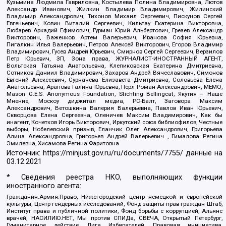
Кузьмина Людмила Гавриловна, Костылева Полина Владимировна, Лютов
Александр Иванович, Жилкин Владимир Владимирович, Жилинский
Владимир Александрович, Тихонов Михаил Сергеевич, Пискунов Сергей
Евгеньевич, Ковин Виталий Сергеевич, Кильтау Екатерина Викторовна,
Любарев Аркадий Ефимович, Гурман Юрий Альбертович, Грезев Александр
Викторович, Важенков Артем Валерьевич, Иванова София Юрьевна,
Пигалкин Илья Валерьевич, Петров Алексей Викторович, Егоров Владимир
Владимирович, Гусев Андрей Юрьевич, Смирнов Сергей Сергеевич, Верзилов
Петр Юрьевич, ЗП, Зона права, ЖУРНАЛИСТ-ИНОСТРАННЫЙ АГЕНТ,
Вольтская Татьяна Анатольевна, Клепиковская Екатерина Дмитриевна,
Сотников Даниил Владимирович, Захаров Андрей Вячеславович, Симонов
Евгений Алексеевич, Сурначева Елизавета Дмитриевна, Соловьева Елена
Анатольевна, Арапова Галина Юрьевна, Перл Роман Александрович, МЕМО,
Mason G.E.S. Anonymous Foundation, Stichting Bellingcat, Якутия – Наше
Мнение, Москоу диджитал медиа, РС-Балт, Заговора Максим
Александрович, Ветошкина Валерия Валерьевна, Павлов Иван Юрьевич,
Скворцова Елена Сергеевна, Оленичев Максим Владимирович, Как бы
инагент, Кочетков Игорь Викторович, Иркутский союз библиофилов, Честные
выборы, Нобелевский призыв, Еланчик Олег Александрович, Григорьева
Алина Александровна, Григорьев Андрей Валерьевич , Гималова Регина
Эмилевна, Хисамова Регина Фаритовна
Источник:
https://minjust.gov.ru/ru/documents/7755/
данные на
03.12.2021
* Сведения реестра НКО, выполняющих функции
иностранного агента:
Гражданин.Армия.Право, Нижегородский центр немецкой и европейской
культуры, Центр гендерных исследований, Фонд защиты прав граждан Штаб,
Институт права и публичной политики, Фонд борьбы с коррупцией, Альянс
врачей, НАСИЛИЮ.НЕТ, Мы против СПИДа, СВЕЧА, Открытый Петербург,
Гуманитарное действие, Лига Избирателей, Правовая инициатива,