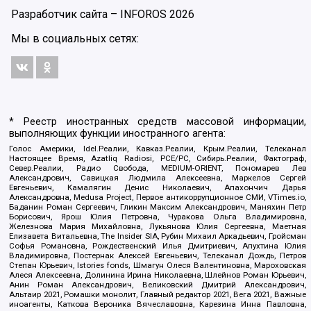
Разработчик сайта –
INFOROS
2026
Мы в социальных сетях:
* Реестр иностранных средств массовой информации,
выполняющих функции иностранного агента:
Голос Америки, Idel.Реалии, Кавказ.Реалии, Крым.Реалии, Телеканал
Настоящее Время, Azatliq Radiosi, PCE/PC, Сибирь.Реалии, Фактограф,
Север.Реалии, Радио Свобода, MEDIUM-ORIENT, Пономарев Лев
Александрович, Савицкая Людмила Алексеевна, Маркелов Сергей
Евгеньевич, Камалягин Денис Николаевич, Апахончич Дарья
Александровна, Medusa Project, Первое антикоррупционное СМИ, VTimes.io,
Баданин Роман Сергеевич, Гликин Максим Александрович, Маняхин Петр
Борисович, Ярош Юлия Петровна, Чуракова Ольга Владимировна,
Железнова Мария Михайловна, Лукьянова Юлия Сергеевна, Маетная
Елизавета Витальевна, The Insider SIA, Рубин Михаил Аркадьевич, Гройсман
Софья Романовна, Рождественский Илья Дмитриевич, Апухтина Юлия
Владимировна, Постернак Алексей Евгеньевич, Телеканал Дождь, Петров
Степан Юрьевич, Istories fonds, Шмагун Олеся Валентиновна, Мароховская
Алеся Алексеевна, Долинина Ирина Николаевна, Шлейнов Роман Юрьевич,
Анин Роман Александрович, Великовский Дмитрий Александрович,
Альтаир 2021, Ромашки монолит, Главный редактор 2021, Вега 2021, Важные
иноагенты, Каткова Вероника Вячеславовна, Карезина Инна Павловна,