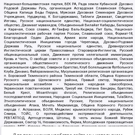
Национал-большевистская партия, ВЕК РА, Рада земли Кубанской Духовно
Родовой Державы Русь, организация Асгардская Славянская Община,
Община Капища Веды Перуна, Мужская Духовная Семинария Духовное
Учреждение, Нурджулар, К Богодержавию, Таблиги Джамаат, Свидетели
Иеговы, Русское национальное единство, Национал-социалистическое
общество, Джамаат мувахидов, Объединенный Вилайат Кабарды, Балкарии
и Карачая, Союз славян, Ат-Такфир Валь-Хиджра, Пит Буль, Национал-
социалистическая рабочая партия России, Славянский союз, Формат-18,
Благородный Орден Дьявола, Армия воли народа, Национальная
Социалистическая Инициатива города Череповца, Духовно-Родовая
Держава Русь, Русское национальное единство, Древнерусской
Инглистической церкви Православных Староверов-Инглингов, Русский
общенациональный союз, Движение против нелегальной иммиграции,
Кровь и Честь, О свободе совести и о религиозных объединениях, Омская
организация общественного политического движения Русское
национальное единство, Северное Братство, Клуб Болельщиков Футбольного
Клуба Динамо, Файзрахманисты, Мусульманская религиозная организация
п. Боровский Тюменского района Тюменской области, Община Коренного
Русского народа Щелковского района, Правый сектор, Украинская
национальная ассамблея – Украинская народная самооборона,
Украинская повстанческая армия, Тризуб им. Степана Бандеры, Братство,
Белый Крест, Misanthropic division, Религиозное объединение
последователей инглиизма, Народная Социальная Инициатива, TulaSkins,
Этнополитическое объединение Русские, Русское национальное
объединение Атака, Мечеть Мирмамеда, Община Коренного Русского
народа г. Астрахани, ВОЛЯ, Меджлис крымскотатарского народа, Рубеж
Севера, ТОЙС, О противодействии экстремистской деятельности,
РЕВТАТПОД, Артподготовка, Штольц, В честь иконы Божией Матери
Державная, Сектор 16, Независимость, Фирма, Молодежная правозащитная
группа МПГ, Курсом Правды и Единения, Каракольская инициативная
группа, Автоград Крю, Союз Славянских Сил Руси, Алля-Аят,
Благотворительный пансионат Ак Умут, Русская республика Русь,