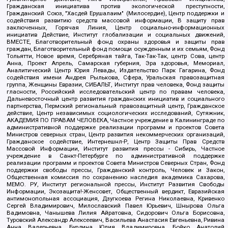
Гражданская инициатива против экологической преступности,
Гражданский Союз, "Хасдей Ерушалаим" (Милосердие), Центр поддержки и
содействия развитию средств массовой информации, В защиту прав
заключенных, Горячая Линия, Центр социально-информационных
инициатив Действие, Институт глобализации и социальных движений,
ВМЕСТЕ, Благотворительный фонд охраны здоровья и защиты прав
граждан, Благотворительный фонд помощи осужденным и их семьям, Фонд
Тольятти, Новое время, Серебряная тайга, Так-Так-Так, центр Сова, центр
Анна, Проект Апрель, Самарская губерния, Эра здоровья, Мемориал,
Аналитический Центр Юрия Левады, Издательство Парк Гагарина, Фонд
содействия имени Андрея Рылькова, Сфера, Уральская правозащитная
группа, Женщины Евразии, СИБАЛЬТ, Институт прав человека, Фонд защиты
гласности, Российский исследовательский центр по правам человека,
Дальневосточный центр развития гражданских инициатив и социального
партнерства, Пермский региональный правозащитный центр, Гражданское
действие, Центр независимых социологических исследований, Сутяжник,
АКАДЕМИЯ ПО ПРАВАМ ЧЕЛОВЕКА, Частное учреждение в Калининграде по
административной поддержке реализации программ и проектов Совета
Министров северных стран, Центр развития некоммерческих организаций,
Гражданское содействие, Интернешнл-Р, Центр Защиты Прав Средств
Массовой Информации, Институт развития прессы - Сибирь, Частное
учреждение в Санкт-Петербурге по административной поддержке
реализации программ и проектов Совета Министров Северных Стран, Фонд
поддержки свободы прессы, Гражданский контроль, Человек и Закон,
Общественная комиссия по сохранению наследия академика Сахарова,
МЕМО. РУ, Институт региональной прессы, Институт Развития Свободы
Информации, Экозащита!-Женсовет, Общественный вердикт, Евразийская
антимонопольная ассоциация, Дзугкоева Регина Николаевна, Кривенко
Сергей Владимирович, Милославский Павел Юрьевич, Шнырова Ольга
Вадимовна, Чанышева Лилия Айратовна, Сидорович Ольга Борисовна,
Туровский Александр Алексеевич, Васильева Анастасия Евгеньевна, Ривина
Анна Валерьевна, Бурдина Юлия Владимировна, Бойко Анатолий