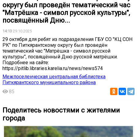
округу был проведён тематический час
"Матрёшка - символ русской культуры",
посвящённый Дню...
14:13
29.10.2025
29 октября для ребят из подразделения ГБУ СО "КЦ СОН
РК" по Питкярантскому округу был проведён
тематический час "Матрёшка - символ русской
культуры", посвящённый Дню русской матрёшки.
Подробнее на сайте:
https://pitlib.libraries.karelia.ru/news/news574
Межпоселенческая центральная библиотека
Питкярантского муниципального района
85
Поделитесь новостями с жителями
города