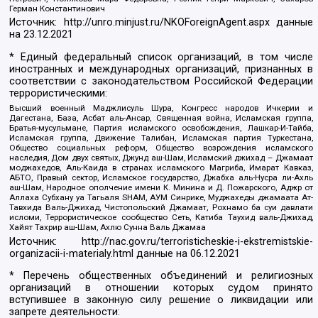
Герман Константинович
Источник:
http://unro.minjust.ru/NKOForeignAgent.aspx
данные
на
23.12.2021
* Единый федеральный список организаций, в том числе
иностранных и международных организаций, признанных в
соответствии с законодательством Российской Федерации
террористическими:
Высший военный Маджлисуль Шура, Конгресс народов Ичкерии и
Дагестана, База, Асбат аль-Ансар, Священная война, Исламская группа,
Братья-мусульмане, Партия исламского освобождения, Лашкар-И-Тайба,
Исламская группа, Движение Талибан, Исламская партия Туркестана,
Общество социальных реформ, Общество возрождения исламского
наследия, Дом двух святых, Джунд аш-Шам, Исламский джихад – Джамаат
моджахедов, Аль-Каида в странах исламского Магриба, Имарат Кавказ,
АБТО, Правый сектор, Исламское государство, Джабха аль-Нусра ли-Ахль
аш-Шам, Народное ополчение имени К. Минина и Д. Пожарского, Аджр от
Аллаха Субхану уа Тагьаля SHAM, АУМ Синрике, Муджахеды джамаата Ат-
Тавхида Валь-Джихад, Чистопольский Джамаат, Рохнамо ба суи давлати
исломи, Террористическое сообщество Сеть, Катиба Таухид валь-Джихад,
Хайят Тахрир аш-Шам, Ахлю Сунна Валь Джамаа
Источник:
http://nac.gov.ru/terroristicheskie-i-ekstremistskie-
organizacii-i-materialy.html
данные на
06.12.2021
* Перечень общественных объединений и религиозных
организаций в отношении которых судом принято
вступившее в законную силу решение о ликвидации или
запрете деятельности: