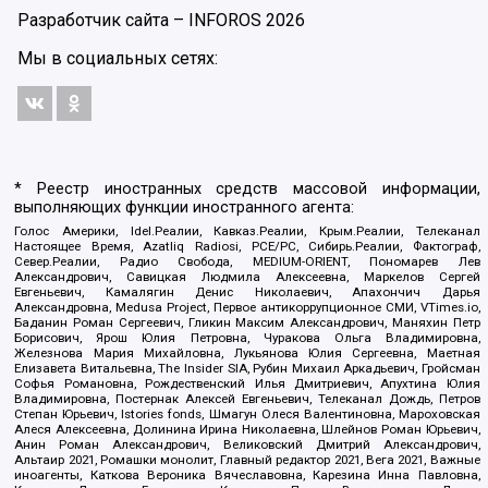
Разработчик сайта –
INFOROS
2026
Мы в социальных сетях:
* Реестр иностранных средств массовой информации,
выполняющих функции иностранного агента:
Голос Америки, Idel.Реалии, Кавказ.Реалии, Крым.Реалии, Телеканал
Настоящее Время, Azatliq Radiosi, PCE/PC, Сибирь.Реалии, Фактограф,
Север.Реалии, Радио Свобода, MEDIUM-ORIENT, Пономарев Лев
Александрович, Савицкая Людмила Алексеевна, Маркелов Сергей
Евгеньевич, Камалягин Денис Николаевич, Апахончич Дарья
Александровна, Medusa Project, Первое антикоррупционное СМИ, VTimes.io,
Баданин Роман Сергеевич, Гликин Максим Александрович, Маняхин Петр
Борисович, Ярош Юлия Петровна, Чуракова Ольга Владимировна,
Железнова Мария Михайловна, Лукьянова Юлия Сергеевна, Маетная
Елизавета Витальевна, The Insider SIA, Рубин Михаил Аркадьевич, Гройсман
Софья Романовна, Рождественский Илья Дмитриевич, Апухтина Юлия
Владимировна, Постернак Алексей Евгеньевич, Телеканал Дождь, Петров
Степан Юрьевич, Istories fonds, Шмагун Олеся Валентиновна, Мароховская
Алеся Алексеевна, Долинина Ирина Николаевна, Шлейнов Роман Юрьевич,
Анин Роман Александрович, Великовский Дмитрий Александрович,
Альтаир 2021, Ромашки монолит, Главный редактор 2021, Вега 2021, Важные
иноагенты, Каткова Вероника Вячеславовна, Карезина Инна Павловна,