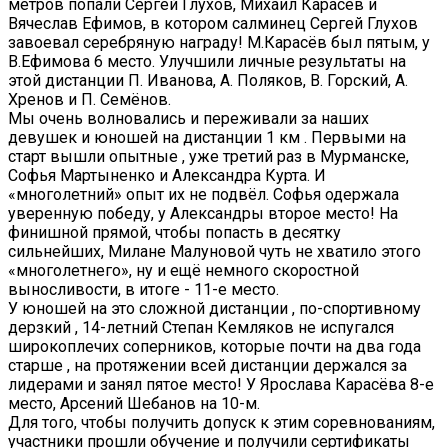
метров попали Сергей Глухов, Михаил Карасёв и
Вячеслав Ефимов, в котором салминец Сергей Глухов
завоевал серебряную награду! М.Карасёв был пятым, у
В.Ефимова 6 место. Улучшили личные результаты на
этой дистанции П. Иванова, А. Поляков, В. Горский, А.
Хренов и П. Семёнов.
Мы очень волновались и переживали за наших
девушек и юношей на дистанции 1 км . Первыми на
старт вышли опытные , уже третий раз в Мурманске,
Софья Мартыненко и Александра Курта. И
«многолетний» опыт их не подвёл. Софья одержала
уверенную победу, у Александры второе место! На
финишной прямой, чтобы попасть в десятку
сильнейших, Милане Малуновой чуть не хватило этого
«многолетнего», ну и ещё немного скоростной
выносливости, в итоге - 11-е место.
У юношей на это сложной дистанции , по-спортивному
дерзкий , 14-летний Степан Кемляков не испугался
широкоплечих соперников, которые почти на два года
старше , на протяжении всей дистанции держался за
лидерами и занял пятое место! У Ярослава Карасёва 8-е
место, Арсений Шебанов на 10-м.
Для того, чтобы получить допуск к этим соревнованиям,
участники прошли обучение и получили сертификаты