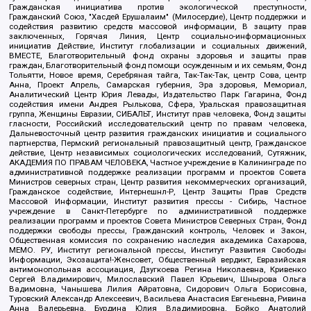
Гражданская инициатива против экологической преступности,
Гражданский Союз, "Хасдей Ерушалаим" (Милосердие), Центр поддержки и
содействия развитию средств массовой информации, В защиту прав
заключенных, Горячая Линия, Центр социально-информационных
инициатив Действие, Институт глобализации и социальных движений,
ВМЕСТЕ, Благотворительный фонд охраны здоровья и защиты прав
граждан, Благотворительный фонд помощи осужденным и их семьям, Фонд
Тольятти, Новое время, Серебряная тайга, Так-Так-Так, центр Сова, центр
Анна, Проект Апрель, Самарская губерния, Эра здоровья, Мемориал,
Аналитический Центр Юрия Левады, Издательство Парк Гагарина, Фонд
содействия имени Андрея Рылькова, Сфера, Уральская правозащитная
группа, Женщины Евразии, СИБАЛЬТ, Институт прав человека, Фонд защиты
гласности, Российский исследовательский центр по правам человека,
Дальневосточный центр развития гражданских инициатив и социального
партнерства, Пермский региональный правозащитный центр, Гражданское
действие, Центр независимых социологических исследований, Сутяжник,
АКАДЕМИЯ ПО ПРАВАМ ЧЕЛОВЕКА, Частное учреждение в Калининграде по
административной поддержке реализации программ и проектов Совета
Министров северных стран, Центр развития некоммерческих организаций,
Гражданское содействие, Интернешнл-Р, Центр Защиты Прав Средств
Массовой Информации, Институт развития прессы - Сибирь, Частное
учреждение в Санкт-Петербурге по административной поддержке
реализации программ и проектов Совета Министров Северных Стран, Фонд
поддержки свободы прессы, Гражданский контроль, Человек и Закон,
Общественная комиссия по сохранению наследия академика Сахарова,
МЕМО. РУ, Институт региональной прессы, Институт Развития Свободы
Информации, Экозащита!-Женсовет, Общественный вердикт, Евразийская
антимонопольная ассоциация, Дзугкоева Регина Николаевна, Кривенко
Сергей Владимирович, Милославский Павел Юрьевич, Шнырова Ольга
Вадимовна, Чанышева Лилия Айратовна, Сидорович Ольга Борисовна,
Туровский Александр Алексеевич, Васильева Анастасия Евгеньевна, Ривина
Анна Валерьевна, Бурдина Юлия Владимировна, Бойко Анатолий