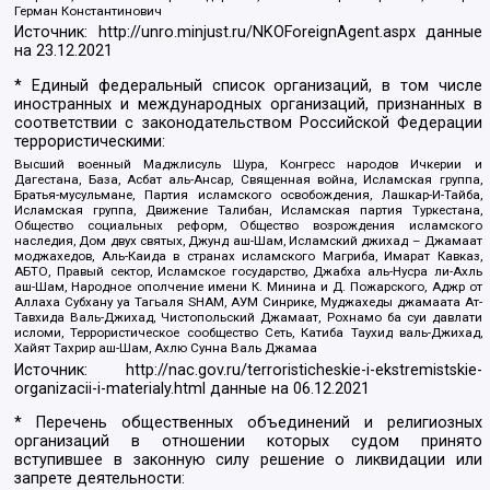
Герман Константинович
Источник:
http://unro.minjust.ru/NKOForeignAgent.aspx
данные
на
23.12.2021
* Единый федеральный список организаций, в том числе
иностранных и международных организаций, признанных в
соответствии с законодательством Российской Федерации
террористическими:
Высший военный Маджлисуль Шура, Конгресс народов Ичкерии и
Дагестана, База, Асбат аль-Ансар, Священная война, Исламская группа,
Братья-мусульмане, Партия исламского освобождения, Лашкар-И-Тайба,
Исламская группа, Движение Талибан, Исламская партия Туркестана,
Общество социальных реформ, Общество возрождения исламского
наследия, Дом двух святых, Джунд аш-Шам, Исламский джихад – Джамаат
моджахедов, Аль-Каида в странах исламского Магриба, Имарат Кавказ,
АБТО, Правый сектор, Исламское государство, Джабха аль-Нусра ли-Ахль
аш-Шам, Народное ополчение имени К. Минина и Д. Пожарского, Аджр от
Аллаха Субхану уа Тагьаля SHAM, АУМ Синрике, Муджахеды джамаата Ат-
Тавхида Валь-Джихад, Чистопольский Джамаат, Рохнамо ба суи давлати
исломи, Террористическое сообщество Сеть, Катиба Таухид валь-Джихад,
Хайят Тахрир аш-Шам, Ахлю Сунна Валь Джамаа
Источник:
http://nac.gov.ru/terroristicheskie-i-ekstremistskie-
organizacii-i-materialy.html
данные на
06.12.2021
* Перечень общественных объединений и религиозных
организаций в отношении которых судом принято
вступившее в законную силу решение о ликвидации или
запрете деятельности: