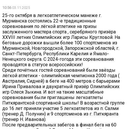
10:56
03.11.2025
25-го октября в легкоатлетическом манеже г.
Мурманска состоялись 22-е традиционные
соревнования по лёгкой атлетике на призы
заслуженного мастера спорта , серебряного призёра
XXVIII летних Олимпийских игр Ларисы Кругловой. На
беговые дорожки вышли более 100 спортсменов из
Мурманской, Новгородской, Запорожской областей, г.
Санкт-Петербурга, Республики Карелия и Ямало-
Ненецкого округа. С 2024-гогода эти соревнования
проводятся в статусе всероссийских!
Среди почётных гостей соревнований были звёзды
лёгкой атлетики - олимпийская чемпионка 2000 года (
Австралия, Сидней) в беге на 400 метров с барьерами
Ирина Привалова и двукратный призёр Олимпийских
игр Олеся Зыкина. И вот на такие масштабные
соревнования были приглашены легкоатлеты
Питкярантской спортивной школы! В возрастной группе
до 16 лет приняли участие 5 легкоатлетов из п. Салми
(тренер Д. Полунин) и 9 спортсменов из г. Питкяранта
(тренер Н. Иванова).
После предварительных забегов в финал бега на 60