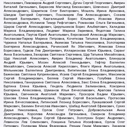
Николаевич, Пивоваров Андрей Сергеевич, Дугин Сергей Георгиевич, Аверин
Виталий Евгеньевич, Барахоев Магомед Бекханович, Шевченко Дмитрий
Александрович, Шарипков Олег Викторович, Мошель Ирина Ароновна,
Шведов Григорий Сергеевич, Пономарев Лев Александрович, Созаев
Валерий Валерьевич, Каргалицкий Борис Юльевич, Исакова Ирина
Александровна, Исламов Тимур Рифгатович, Романова Ольга Евгеньевна,
Щаров Сергей Алексадрович, Цирульников Борис Альбертович, Халидова
Марина Владимировна, Людевиг Марина Зариевна, Федотова Галина
Анатольевна, Паутов Юрий Анатольевич, Верховский Александр Маркович,
Пислакова-Паркер Марина Петровна, Кочеткова Татьяна Владимировна,
Чуркина Наталья Валерьевна, Акимова Татьяна Николаевна, Золотарева
Екатерина Александровна, Рачинский Ян Збигневич, Жемкова Елена
Борисовна, Гудков Лев Дмитриевич, Илларионова Юлия Юрьевна, Саранг
Анна Васильевна, Захарова Светлана Сергеевна, Щур Татьяна Михайловна,
Щур Николай Алексеевич, Аверин Владимир Анатольевич, Блинушов
Андрей Юрьевич, Мосин Алексей Геннадьевич, Гефтер Валентин
Михайлович, Симонов Алексей Кириллович, Флиге Ирина Анатольевна,
Мельникова Валентина Дмитриевна, Вититинова Елена Владимировна,
Баженова Светлана Куприяновна, Исаев Сергей Владимирович, Максимов
Сергей Владимирович, Беляев Сергей Иванович, Голубева Елена
Николаевна, Ганнушкина Светлана Алексеевна, Закс Елена Владимировна,
Буртина Елена Юрьевна, Гендель Людмила Залмановна, Кокорина
Екатерина Алексеевна, Шуманов Илья Вячеславович, Арапова Галина
Юрьевна, Свечников Анатолий Мариевич, Прохоров Вадим Юрьевич,
Шахова Елена Владимировна, Подузов Сергей Васильевич, Протасова
Ирина Вячеславовна, Литинский Леонид Борисович, Лукашевский Сергей
Маркович, Бахмин Вячеслав Иванович, Шабад Анатолий Ефимович, Сухих
Дарья Николаевна, Орлов Олег Петрович, Добровольская Анна
Дмитриевна, Королева Александра Евгеньевна, Смирнов Владимир
Александрович, Вицин Сергей Ефимович, Золотухин Борис Андреевич,
Левинсон Лев Семенович, Локшина Татьяна Иосифовна, Орлов Олег
Петрович, Полякова Мара Федоровна, Резник Генри Маркович, Захаров