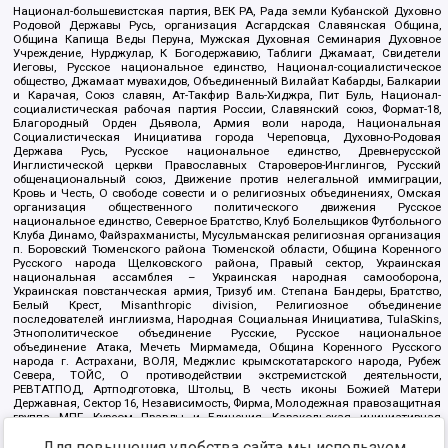
Национал-большевистская партия, ВЕК РА, Рада земли Кубанской Духовно
Родовой Державы Русь, организация Асгардская Славянская Община,
Община Капища Веды Перуна, Мужская Духовная Семинария Духовное
Учреждение, Нурджулар, К Богодержавию, Таблиги Джамаат, Свидетели
Иеговы, Русское национальное единство, Национал-социалистическое
общество, Джамаат мувахидов, Объединенный Вилайат Кабарды, Балкарии
и Карачая, Союз славян, Ат-Такфир Валь-Хиджра, Пит Буль, Национал-
социалистическая рабочая партия России, Славянский союз, Формат-18,
Благородный Орден Дьявола, Армия воли народа, Национальная
Социалистическая Инициатива города Череповца, Духовно-Родовая
Держава Русь, Русское национальное единство, Древнерусской
Инглистической церкви Православных Староверов-Инглингов, Русский
общенациональный союз, Движение против нелегальной иммиграции,
Кровь и Честь, О свободе совести и о религиозных объединениях, Омская
организация общественного политического движения Русское
национальное единство, Северное Братство, Клуб Болельщиков Футбольного
Клуба Динамо, Файзрахманисты, Мусульманская религиозная организация
п. Боровский Тюменского района Тюменской области, Община Коренного
Русского народа Щелковского района, Правый сектор, Украинская
национальная ассамблея – Украинская народная самооборона,
Украинская повстанческая армия, Тризуб им. Степана Бандеры, Братство,
Белый Крест, Misanthropic division, Религиозное объединение
последователей инглиизма, Народная Социальная Инициатива, TulaSkins,
Этнополитическое объединение Русские, Русское национальное
объединение Атака, Мечеть Мирмамеда, Община Коренного Русского
народа г. Астрахани, ВОЛЯ, Меджлис крымскотатарского народа, Рубеж
Севера, ТОЙС, О противодействии экстремистской деятельности,
РЕВТАТПОД, Артподготовка, Штольц, В честь иконы Божией Матери
Державная, Сектор 16, Независимость, Фирма, Молодежная правозащитная
группа МПГ, Курсом Правды и Единения, Каракольская инициативная
группа, Автоград Крю, Союз Славянских Сил Руси, Алля-Аят,
Благотворительный пансионат Ак Умут, Русская республика Русь,
Для повышения удобства сайта мы используем