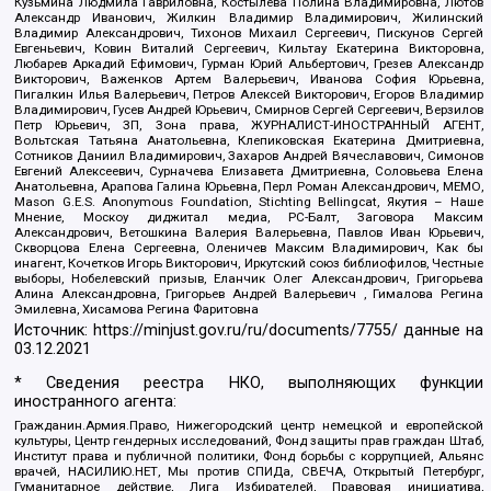
Кузьмина Людмила Гавриловна, Костылева Полина Владимировна, Лютов
Александр Иванович, Жилкин Владимир Владимирович, Жилинский
Владимир Александрович, Тихонов Михаил Сергеевич, Пискунов Сергей
Евгеньевич, Ковин Виталий Сергеевич, Кильтау Екатерина Викторовна,
Любарев Аркадий Ефимович, Гурман Юрий Альбертович, Грезев Александр
Викторович, Важенков Артем Валерьевич, Иванова София Юрьевна,
Пигалкин Илья Валерьевич, Петров Алексей Викторович, Егоров Владимир
Владимирович, Гусев Андрей Юрьевич, Смирнов Сергей Сергеевич, Верзилов
Петр Юрьевич, ЗП, Зона права, ЖУРНАЛИСТ-ИНОСТРАННЫЙ АГЕНТ,
Вольтская Татьяна Анатольевна, Клепиковская Екатерина Дмитриевна,
Сотников Даниил Владимирович, Захаров Андрей Вячеславович, Симонов
Евгений Алексеевич, Сурначева Елизавета Дмитриевна, Соловьева Елена
Анатольевна, Арапова Галина Юрьевна, Перл Роман Александрович, МЕМО,
Mason G.E.S. Anonymous Foundation, Stichting Bellingcat, Якутия – Наше
Мнение, Москоу диджитал медиа, РС-Балт, Заговора Максим
Александрович, Ветошкина Валерия Валерьевна, Павлов Иван Юрьевич,
Скворцова Елена Сергеевна, Оленичев Максим Владимирович, Как бы
инагент, Кочетков Игорь Викторович, Иркутский союз библиофилов, Честные
выборы, Нобелевский призыв, Еланчик Олег Александрович, Григорьева
Алина Александровна, Григорьев Андрей Валерьевич , Гималова Регина
Эмилевна, Хисамова Регина Фаритовна
Источник:
https://minjust.gov.ru/ru/documents/7755/
данные на
03.12.2021
* Сведения реестра НКО, выполняющих функции
иностранного агента:
Гражданин.Армия.Право, Нижегородский центр немецкой и европейской
культуры, Центр гендерных исследований, Фонд защиты прав граждан Штаб,
Институт права и публичной политики, Фонд борьбы с коррупцией, Альянс
врачей, НАСИЛИЮ.НЕТ, Мы против СПИДа, СВЕЧА, Открытый Петербург,
Гуманитарное действие, Лига Избирателей, Правовая инициатива,