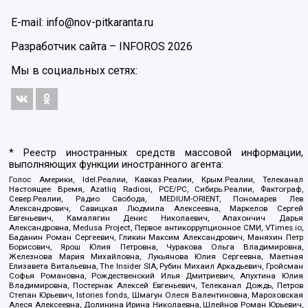
E-mail: info@nov-pitkaranta.ru
Разработчик сайта –
INFOROS
2026
Мы в социальных сетях:
* Реестр иностранных средств массовой информации,
выполняющих функции иностранного агента:
Голос Америки, Idel.Реалии, Кавказ.Реалии, Крым.Реалии, Телеканал
Настоящее Время, Azatliq Radiosi, PCE/PC, Сибирь.Реалии, Фактограф,
Север.Реалии, Радио Свобода, MEDIUM-ORIENT, Пономарев Лев
Александрович, Савицкая Людмила Алексеевна, Маркелов Сергей
Евгеньевич, Камалягин Денис Николаевич, Апахончич Дарья
Александровна, Medusa Project, Первое антикоррупционное СМИ, VTimes.io,
Баданин Роман Сергеевич, Гликин Максим Александрович, Маняхин Петр
Борисович, Ярош Юлия Петровна, Чуракова Ольга Владимировна,
Железнова Мария Михайловна, Лукьянова Юлия Сергеевна, Маетная
Елизавета Витальевна, The Insider SIA, Рубин Михаил Аркадьевич, Гройсман
Софья Романовна, Рождественский Илья Дмитриевич, Апухтина Юлия
Владимировна, Постернак Алексей Евгеньевич, Телеканал Дождь, Петров
Степан Юрьевич, Istories fonds, Шмагун Олеся Валентиновна, Мароховская
Алеся Алексеевна, Долинина Ирина Николаевна, Шлейнов Роман Юрьевич,