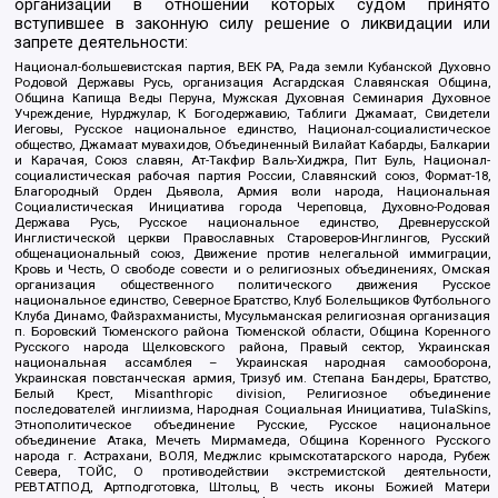
организаций в отношении которых судом принято
вступившее в законную силу решение о ликвидации или
запрете деятельности:
Национал-большевистская партия, ВЕК РА, Рада земли Кубанской Духовно
Родовой Державы Русь, организация Асгардская Славянская Община,
Община Капища Веды Перуна, Мужская Духовная Семинария Духовное
Учреждение, Нурджулар, К Богодержавию, Таблиги Джамаат, Свидетели
Иеговы, Русское национальное единство, Национал-социалистическое
общество, Джамаат мувахидов, Объединенный Вилайат Кабарды, Балкарии
и Карачая, Союз славян, Ат-Такфир Валь-Хиджра, Пит Буль, Национал-
социалистическая рабочая партия России, Славянский союз, Формат-18,
Благородный Орден Дьявола, Армия воли народа, Национальная
Социалистическая Инициатива города Череповца, Духовно-Родовая
Держава Русь, Русское национальное единство, Древнерусской
Инглистической церкви Православных Староверов-Инглингов, Русский
общенациональный союз, Движение против нелегальной иммиграции,
Кровь и Честь, О свободе совести и о религиозных объединениях, Омская
организация общественного политического движения Русское
национальное единство, Северное Братство, Клуб Болельщиков Футбольного
Клуба Динамо, Файзрахманисты, Мусульманская религиозная организация
п. Боровский Тюменского района Тюменской области, Община Коренного
Русского народа Щелковского района, Правый сектор, Украинская
национальная ассамблея – Украинская народная самооборона,
Украинская повстанческая армия, Тризуб им. Степана Бандеры, Братство,
Белый Крест, Misanthropic division, Религиозное объединение
последователей инглиизма, Народная Социальная Инициатива, TulaSkins,
Этнополитическое объединение Русские, Русское национальное
объединение Атака, Мечеть Мирмамеда, Община Коренного Русского
народа г. Астрахани, ВОЛЯ, Меджлис крымскотатарского народа, Рубеж
Севера, ТОЙС, О противодействии экстремистской деятельности,
РЕВТАТПОД, Артподготовка, Штольц, В честь иконы Божией Матери