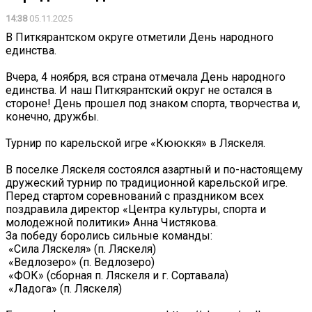
14:38
05.11.2025
В Питкярантском округе отметили День народного
единства.
Вчера, 4 ноября, вся страна отмечала День народного
единства. И наш Питкярантский округ не остался в
стороне! День прошел под знаком спорта, творчества и,
конечно, дружбы.
Турнир по карельской игре «Кююккя» в Ляскеля.
В поселке Ляскеля состоялся азартный и по-настоящему
дружеский турнир по традиционной карельской игре.
Перед стартом соревнований с праздником всех
поздравила директор «Центра культуры, спорта и
молодежной политики» Анна Чистякова.
За победу боролись сильные команды:
️ «Сила Ляскеля» (п. Ляскеля)
️ «Ведлозеро» (п. Ведлозеро)
️ «ФОК» (сборная п. Ляскеля и г. Сортавала)
️ «Ладога» (п. Ляскеля)