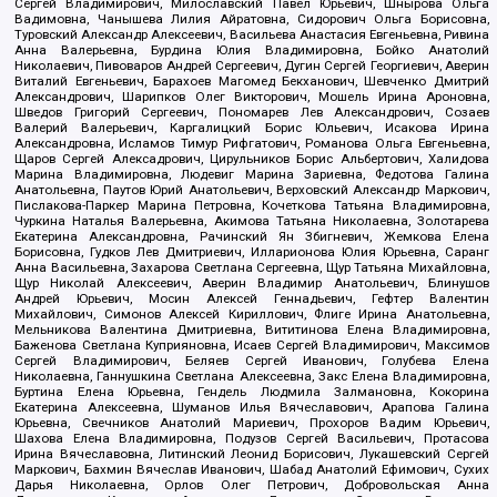
Сергей Владимирович, Милославский Павел Юрьевич, Шнырова Ольга
Вадимовна, Чанышева Лилия Айратовна, Сидорович Ольга Борисовна,
Туровский Александр Алексеевич, Васильева Анастасия Евгеньевна, Ривина
Анна Валерьевна, Бурдина Юлия Владимировна, Бойко Анатолий
Николаевич, Пивоваров Андрей Сергеевич, Дугин Сергей Георгиевич, Аверин
Виталий Евгеньевич, Барахоев Магомед Бекханович, Шевченко Дмитрий
Александрович, Шарипков Олег Викторович, Мошель Ирина Ароновна,
Шведов Григорий Сергеевич, Пономарев Лев Александрович, Созаев
Валерий Валерьевич, Каргалицкий Борис Юльевич, Исакова Ирина
Александровна, Исламов Тимур Рифгатович, Романова Ольга Евгеньевна,
Щаров Сергей Алексадрович, Цирульников Борис Альбертович, Халидова
Марина Владимировна, Людевиг Марина Зариевна, Федотова Галина
Анатольевна, Паутов Юрий Анатольевич, Верховский Александр Маркович,
Пислакова-Паркер Марина Петровна, Кочеткова Татьяна Владимировна,
Чуркина Наталья Валерьевна, Акимова Татьяна Николаевна, Золотарева
Екатерина Александровна, Рачинский Ян Збигневич, Жемкова Елена
Борисовна, Гудков Лев Дмитриевич, Илларионова Юлия Юрьевна, Саранг
Анна Васильевна, Захарова Светлана Сергеевна, Щур Татьяна Михайловна,
Щур Николай Алексеевич, Аверин Владимир Анатольевич, Блинушов
Андрей Юрьевич, Мосин Алексей Геннадьевич, Гефтер Валентин
Михайлович, Симонов Алексей Кириллович, Флиге Ирина Анатольевна,
Мельникова Валентина Дмитриевна, Вититинова Елена Владимировна,
Баженова Светлана Куприяновна, Исаев Сергей Владимирович, Максимов
Сергей Владимирович, Беляев Сергей Иванович, Голубева Елена
Николаевна, Ганнушкина Светлана Алексеевна, Закс Елена Владимировна,
Буртина Елена Юрьевна, Гендель Людмила Залмановна, Кокорина
Екатерина Алексеевна, Шуманов Илья Вячеславович, Арапова Галина
Юрьевна, Свечников Анатолий Мариевич, Прохоров Вадим Юрьевич,
Шахова Елена Владимировна, Подузов Сергей Васильевич, Протасова
Ирина Вячеславовна, Литинский Леонид Борисович, Лукашевский Сергей
Маркович, Бахмин Вячеслав Иванович, Шабад Анатолий Ефимович, Сухих
Дарья Николаевна, Орлов Олег Петрович, Добровольская Анна