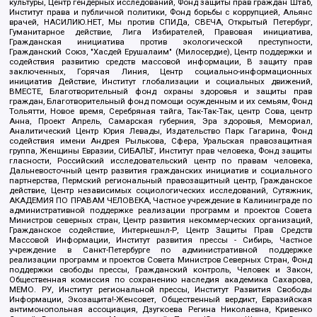
культуры, Центр гендерных исследований, Фонд защиты прав граждан Штаб,
Институт права и публичной политики, Фонд борьбы с коррупцией, Альянс
врачей, НАСИЛИЮ.НЕТ, Мы против СПИДа, СВЕЧА, Открытый Петербург,
Гуманитарное действие, Лига Избирателей, Правовая инициатива,
Гражданская инициатива против экологической преступности,
Гражданский Союз, "Хасдей Ерушалаим" (Милосердие), Центр поддержки и
содействия развитию средств массовой информации, В защиту прав
заключенных, Горячая Линия, Центр социально-информационных
инициатив Действие, Институт глобализации и социальных движений,
ВМЕСТЕ, Благотворительный фонд охраны здоровья и защиты прав
граждан, Благотворительный фонд помощи осужденным и их семьям, Фонд
Тольятти, Новое время, Серебряная тайга, Так-Так-Так, центр Сова, центр
Анна, Проект Апрель, Самарская губерния, Эра здоровья, Мемориал,
Аналитический Центр Юрия Левады, Издательство Парк Гагарина, Фонд
содействия имени Андрея Рылькова, Сфера, Уральская правозащитная
группа, Женщины Евразии, СИБАЛЬТ, Институт прав человека, Фонд защиты
гласности, Российский исследовательский центр по правам человека,
Дальневосточный центр развития гражданских инициатив и социального
партнерства, Пермский региональный правозащитный центр, Гражданское
действие, Центр независимых социологических исследований, Сутяжник,
АКАДЕМИЯ ПО ПРАВАМ ЧЕЛОВЕКА, Частное учреждение в Калининграде по
административной поддержке реализации программ и проектов Совета
Министров северных стран, Центр развития некоммерческих организаций,
Гражданское содействие, Интернешнл-Р, Центр Защиты Прав Средств
Массовой Информации, Институт развития прессы - Сибирь, Частное
учреждение в Санкт-Петербурге по административной поддержке
реализации программ и проектов Совета Министров Северных Стран, Фонд
поддержки свободы прессы, Гражданский контроль, Человек и Закон,
Общественная комиссия по сохранению наследия академика Сахарова,
МЕМО. РУ, Институт региональной прессы, Институт Развития Свободы
Информации, Экозащита!-Женсовет, Общественный вердикт, Евразийская
антимонопольная ассоциация, Дзугкоева Регина Николаевна, Кривенко