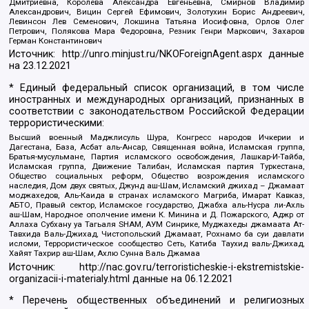
Дмитриевна, Королева Александра Евгеньевна, Смирнов Владимир
Александрович, Вицин Сергей Ефимович, Золотухин Борис Андреевич,
Левинсон Лев Семенович, Локшина Татьяна Иосифовна, Орлов Олег
Петрович, Полякова Мара Федоровна, Резник Генри Маркович, Захаров
Герман Константинович
Источник:
http://unro.minjust.ru/NKOForeignAgent.aspx
данные
на
23.12.2021
* Единый федеральный список организаций, в том числе
иностранных и международных организаций, признанных в
соответствии с законодательством Российской Федерации
террористическими:
Высший военный Маджлисуль Шура, Конгресс народов Ичкерии и
Дагестана, База, Асбат аль-Ансар, Священная война, Исламская группа,
Братья-мусульмане, Партия исламского освобождения, Лашкар-И-Тайба,
Исламская группа, Движение Талибан, Исламская партия Туркестана,
Общество социальных реформ, Общество возрождения исламского
наследия, Дом двух святых, Джунд аш-Шам, Исламский джихад – Джамаат
моджахедов, Аль-Каида в странах исламского Магриба, Имарат Кавказ,
АБТО, Правый сектор, Исламское государство, Джабха аль-Нусра ли-Ахль
аш-Шам, Народное ополчение имени К. Минина и Д. Пожарского, Аджр от
Аллаха Субхану уа Тагьаля SHAM, АУМ Синрике, Муджахеды джамаата Ат-
Тавхида Валь-Джихад, Чистопольский Джамаат, Рохнамо ба суи давлати
исломи, Террористическое сообщество Сеть, Катиба Таухид валь-Джихад,
Хайят Тахрир аш-Шам, Ахлю Сунна Валь Джамаа
Источник:
http://nac.gov.ru/terroristicheskie-i-ekstremistskie-
organizacii-i-materialy.html
данные на
06.12.2021
* Перечень общественных объединений и религиозных