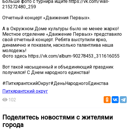
Больше фото с турнира ищите https://vk.com/wall-
215272480_259
Отчетный концерт «Движения Первых».
А в Окружном Доме культуры было не менее жарко!
Местное отделение «Движение Первых» представило
свой отчетный концерт. Ребята выступили ярко,
динамично и показали, насколько талантлива наша
молодежь!
Фото здесь https://vk.com/album-90278453_311616055
Вот такой насыщенный и объединяющий праздник
получился! С Днем народного единства!
#ПиткярантскийОкруг#ДеньНародногоЕдинства
Питкярантский округ
102
Поделитесь новостями с жителями
города