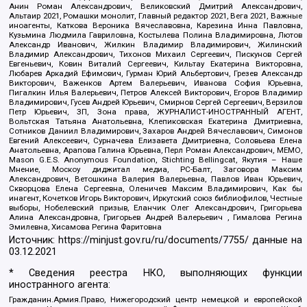
Анин Роман Александрович, Великовский Дмитрий Александрович,
Альтаир 2021, Ромашки монолит, Главный редактор 2021, Вега 2021, Важные
иноагенты, Каткова Вероника Вячеславовна, Карезина Инна Павловна,
Кузьмина Людмила Гавриловна, Костылева Полина Владимировна, Лютов
Александр Иванович, Жилкин Владимир Владимирович, Жилинский
Владимир Александрович, Тихонов Михаил Сергеевич, Пискунов Сергей
Евгеньевич, Ковин Виталий Сергеевич, Кильтау Екатерина Викторовна,
Любарев Аркадий Ефимович, Гурман Юрий Альбертович, Грезев Александр
Викторович, Важенков Артем Валерьевич, Иванова София Юрьевна,
Пигалкин Илья Валерьевич, Петров Алексей Викторович, Егоров Владимир
Владимирович, Гусев Андрей Юрьевич, Смирнов Сергей Сергеевич, Верзилов
Петр Юрьевич, ЗП, Зона права, ЖУРНАЛИСТ-ИНОСТРАННЫЙ АГЕНТ,
Вольтская Татьяна Анатольевна, Клепиковская Екатерина Дмитриевна,
Сотников Даниил Владимирович, Захаров Андрей Вячеславович, Симонов
Евгений Алексеевич, Сурначева Елизавета Дмитриевна, Соловьева Елена
Анатольевна, Арапова Галина Юрьевна, Перл Роман Александрович, МЕМО,
Mason G.E.S. Anonymous Foundation, Stichting Bellingcat, Якутия – Наше
Мнение, Москоу диджитал медиа, РС-Балт, Заговора Максим
Александрович, Ветошкина Валерия Валерьевна, Павлов Иван Юрьевич,
Скворцова Елена Сергеевна, Оленичев Максим Владимирович, Как бы
инагент, Кочетков Игорь Викторович, Иркутский союз библиофилов, Честные
выборы, Нобелевский призыв, Еланчик Олег Александрович, Григорьева
Алина Александровна, Григорьев Андрей Валерьевич , Гималова Регина
Эмилевна, Хисамова Регина Фаритовна
Источник:
https://minjust.gov.ru/ru/documents/7755/
данные на
03.12.2021
* Сведения реестра НКО, выполняющих функции
иностранного агента:
Гражданин.Армия.Право, Нижегородский центр немецкой и европейской