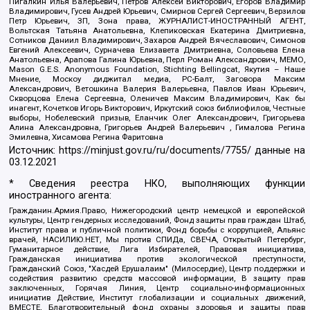
Пигалкин Илья Валерьевич, Петров Алексей Викторович, Егоров Владимир
Владимирович, Гусев Андрей Юрьевич, Смирнов Сергей Сергеевич, Верзилов
Петр Юрьевич, ЗП, Зона права, ЖУРНАЛИСТ-ИНОСТРАННЫЙ АГЕНТ,
Вольтская Татьяна Анатольевна, Клепиковская Екатерина Дмитриевна,
Сотников Даниил Владимирович, Захаров Андрей Вячеславович, Симонов
Евгений Алексеевич, Сурначева Елизавета Дмитриевна, Соловьева Елена
Анатольевна, Арапова Галина Юрьевна, Перл Роман Александрович, МЕМО,
Mason G.E.S. Anonymous Foundation, Stichting Bellingcat, Якутия – Наше
Мнение, Москоу диджитал медиа, РС-Балт, Заговора Максим
Александрович, Ветошкина Валерия Валерьевна, Павлов Иван Юрьевич,
Скворцова Елена Сергеевна, Оленичев Максим Владимирович, Как бы
инагент, Кочетков Игорь Викторович, Иркутский союз библиофилов, Честные
выборы, Нобелевский призыв, Еланчик Олег Александрович, Григорьева
Алина Александровна, Григорьев Андрей Валерьевич , Гималова Регина
Эмилевна, Хисамова Регина Фаритовна
Источник:
https://minjust.gov.ru/ru/documents/7755/
данные на
03.12.2021
* Сведения реестра НКО, выполняющих функции
иностранного агента:
Гражданин.Армия.Право, Нижегородский центр немецкой и европейской
культуры, Центр гендерных исследований, Фонд защиты прав граждан Штаб,
Институт права и публичной политики, Фонд борьбы с коррупцией, Альянс
врачей, НАСИЛИЮ.НЕТ, Мы против СПИДа, СВЕЧА, Открытый Петербург,
Гуманитарное действие, Лига Избирателей, Правовая инициатива,
Гражданская инициатива против экологической преступности,
Гражданский Союз, "Хасдей Ерушалаим" (Милосердие), Центр поддержки и
содействия развитию средств массовой информации, В защиту прав
заключенных, Горячая Линия, Центр социально-информационных
инициатив Действие, Институт глобализации и социальных движений,
ВМЕСТЕ, Благотворительный фонд охраны здоровья и защиты прав