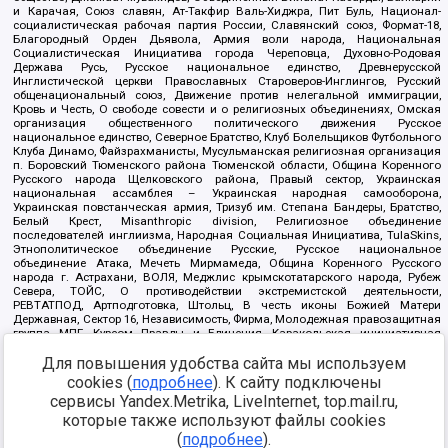
и Карачая, Союз славян, Ат-Такфир Валь-Хиджра, Пит Буль, Национал-
социалистическая рабочая партия России, Славянский союз, Формат-18,
Благородный Орден Дьявола, Армия воли народа, Национальная
Социалистическая Инициатива города Череповца, Духовно-Родовая
Держава Русь, Русское национальное единство, Древнерусской
Инглистической церкви Православных Староверов-Инглингов, Русский
общенациональный союз, Движение против нелегальной иммиграции,
Кровь и Честь, О свободе совести и о религиозных объединениях, Омская
организация общественного политического движения Русское
национальное единство, Северное Братство, Клуб Болельщиков Футбольного
Клуба Динамо, Файзрахманисты, Мусульманская религиозная организация
п. Боровский Тюменского района Тюменской области, Община Коренного
Русского народа Щелковского района, Правый сектор, Украинская
национальная ассамблея – Украинская народная самооборона,
Украинская повстанческая армия, Тризуб им. Степана Бандеры, Братство,
Белый Крест, Misanthropic division, Религиозное объединение
последователей инглиизма, Народная Социальная Инициатива, TulaSkins,
Этнополитическое объединение Русские, Русское национальное
объединение Атака, Мечеть Мирмамеда, Община Коренного Русского
народа г. Астрахани, ВОЛЯ, Меджлис крымскотатарского народа, Рубеж
Севера, ТОЙС, О противодействии экстремистской деятельности,
РЕВТАТПОД, Артподготовка, Штольц, В честь иконы Божией Матери
Державная, Сектор 16, Независимость, Фирма, Молодежная правозащитная
группа МПГ, Курсом Правды и Единения, Каракольская инициативная
группа, Автоград Крю, Союз Славянских Сил Руси, Алля-Аят,
Благотворительный пансионат Ак Умут, Русская республика Русь,
Для повышения удобства сайта мы используем
Арестантское уголовное единство, Башкорт, Нация и свобода, W.H.С., Фалунь
cookies (
подробнее
). К сайту подключены
Дафа, Иртыш Ultras, Русский Патриотический клуб-Новокузнецк/РПК,
сервисы Yandex.Metrika, LiveInternet, top.mail.ru,
Сибирский державный союз, Фонд борьбы с коррупцией, Фонд защиты прав
граждан, Штабы Навального, Совет граждан СССР Прикубанского округа г.
которые также используют файлы cookies
Краснодара
(
подробнее
).