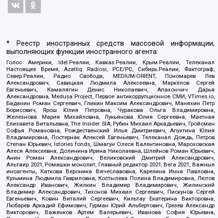
* Реестр иностранных средств массовой информации,
выполняющих функции иностранного агента:
Голос Америки, Idel.Реалии, Кавказ.Реалии, Крым.Реалии, Телеканал
Настоящее Время, Azatliq Radiosi, PCE/PC, Сибирь.Реалии, Фактограф,
Север.Реалии, Радио Свобода, MEDIUM-ORIENT, Пономарев Лев
Александрович, Савицкая Людмила Алексеевна, Маркелов Сергей
Евгеньевич, Камалягин Денис Николаевич, Апахончич Дарья
Александровна, Medusa Project, Первое антикоррупционное СМИ, VTimes.io,
Баданин Роман Сергеевич, Гликин Максим Александрович, Маняхин Петр
Борисович, Ярош Юлия Петровна, Чуракова Ольга Владимировна,
Железнова Мария Михайловна, Лукьянова Юлия Сергеевна, Маетная
Елизавета Витальевна, The Insider SIA, Рубин Михаил Аркадьевич, Гройсман
Софья Романовна, Рождественский Илья Дмитриевич, Апухтина Юлия
Владимировна, Постернак Алексей Евгеньевич, Телеканал Дождь, Петров
Степан Юрьевич, Istories fonds, Шмагун Олеся Валентиновна, Мароховская
Алеся Алексеевна, Долинина Ирина Николаевна, Шлейнов Роман Юрьевич,
Анин Роман Александрович, Великовский Дмитрий Александрович,
Альтаир 2021, Ромашки монолит, Главный редактор 2021, Вега 2021, Важные
иноагенты, Каткова Вероника Вячеславовна, Карезина Инна Павловна,
Кузьмина Людмила Гавриловна, Костылева Полина Владимировна, Лютов
Александр Иванович, Жилкин Владимир Владимирович, Жилинский
Владимир Александрович, Тихонов Михаил Сергеевич, Пискунов Сергей
Евгеньевич, Ковин Виталий Сергеевич, Кильтау Екатерина Викторовна,
Любарев Аркадий Ефимович, Гурман Юрий Альбертович, Грезев Александр
Викторович, Важенков Артем Валерьевич, Иванова София Юрьевна,