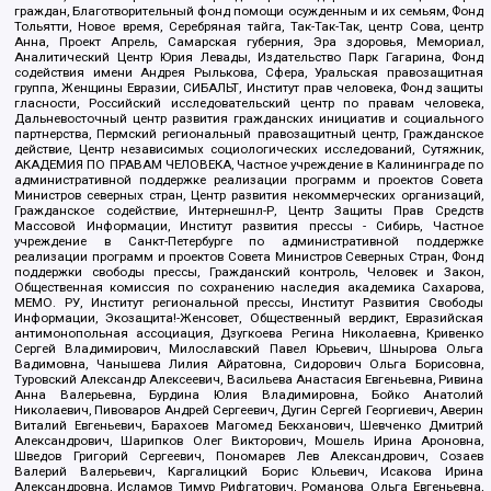
граждан, Благотворительный фонд помощи осужденным и их семьям, Фонд
Тольятти, Новое время, Серебряная тайга, Так-Так-Так, центр Сова, центр
Анна, Проект Апрель, Самарская губерния, Эра здоровья, Мемориал,
Аналитический Центр Юрия Левады, Издательство Парк Гагарина, Фонд
содействия имени Андрея Рылькова, Сфера, Уральская правозащитная
группа, Женщины Евразии, СИБАЛЬТ, Институт прав человека, Фонд защиты
гласности, Российский исследовательский центр по правам человека,
Дальневосточный центр развития гражданских инициатив и социального
партнерства, Пермский региональный правозащитный центр, Гражданское
действие, Центр независимых социологических исследований, Сутяжник,
АКАДЕМИЯ ПО ПРАВАМ ЧЕЛОВЕКА, Частное учреждение в Калининграде по
административной поддержке реализации программ и проектов Совета
Министров северных стран, Центр развития некоммерческих организаций,
Гражданское содействие, Интернешнл-Р, Центр Защиты Прав Средств
Массовой Информации, Институт развития прессы - Сибирь, Частное
учреждение в Санкт-Петербурге по административной поддержке
реализации программ и проектов Совета Министров Северных Стран, Фонд
поддержки свободы прессы, Гражданский контроль, Человек и Закон,
Общественная комиссия по сохранению наследия академика Сахарова,
МЕМО. РУ, Институт региональной прессы, Институт Развития Свободы
Информации, Экозащита!-Женсовет, Общественный вердикт, Евразийская
антимонопольная ассоциация, Дзугкоева Регина Николаевна, Кривенко
Сергей Владимирович, Милославский Павел Юрьевич, Шнырова Ольга
Вадимовна, Чанышева Лилия Айратовна, Сидорович Ольга Борисовна,
Туровский Александр Алексеевич, Васильева Анастасия Евгеньевна, Ривина
Анна Валерьевна, Бурдина Юлия Владимировна, Бойко Анатолий
Николаевич, Пивоваров Андрей Сергеевич, Дугин Сергей Георгиевич, Аверин
Виталий Евгеньевич, Барахоев Магомед Бекханович, Шевченко Дмитрий
Александрович, Шарипков Олег Викторович, Мошель Ирина Ароновна,
Шведов Григорий Сергеевич, Пономарев Лев Александрович, Созаев
Валерий Валерьевич, Каргалицкий Борис Юльевич, Исакова Ирина
Александровна, Исламов Тимур Рифгатович, Романова Ольга Евгеньевна,