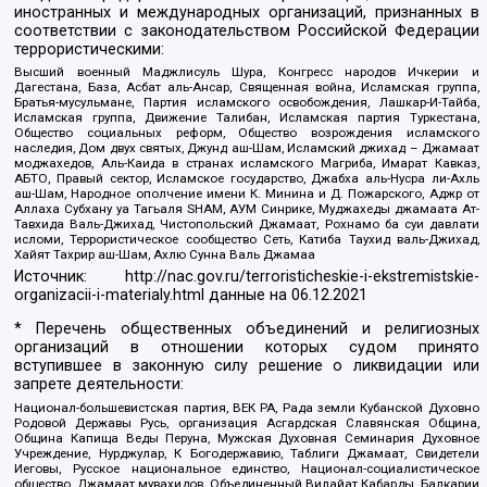
иностранных и международных организаций, признанных в
соответствии с законодательством Российской Федерации
террористическими:
Высший военный Маджлисуль Шура, Конгресс народов Ичкерии и
Дагестана, База, Асбат аль-Ансар, Священная война, Исламская группа,
Братья-мусульмане, Партия исламского освобождения, Лашкар-И-Тайба,
Исламская группа, Движение Талибан, Исламская партия Туркестана,
Общество социальных реформ, Общество возрождения исламского
наследия, Дом двух святых, Джунд аш-Шам, Исламский джихад – Джамаат
моджахедов, Аль-Каида в странах исламского Магриба, Имарат Кавказ,
АБТО, Правый сектор, Исламское государство, Джабха аль-Нусра ли-Ахль
аш-Шам, Народное ополчение имени К. Минина и Д. Пожарского, Аджр от
Аллаха Субхану уа Тагьаля SHAM, АУМ Синрике, Муджахеды джамаата Ат-
Тавхида Валь-Джихад, Чистопольский Джамаат, Рохнамо ба суи давлати
исломи, Террористическое сообщество Сеть, Катиба Таухид валь-Джихад,
Хайят Тахрир аш-Шам, Ахлю Сунна Валь Джамаа
Источник:
http://nac.gov.ru/terroristicheskie-i-ekstremistskie-
organizacii-i-materialy.html
данные на
06.12.2021
* Перечень общественных объединений и религиозных
организаций в отношении которых судом принято
вступившее в законную силу решение о ликвидации или
запрете деятельности:
Национал-большевистская партия, ВЕК РА, Рада земли Кубанской Духовно
Родовой Державы Русь, организация Асгардская Славянская Община,
Община Капища Веды Перуна, Мужская Духовная Семинария Духовное
Учреждение, Нурджулар, К Богодержавию, Таблиги Джамаат, Свидетели
Иеговы, Русское национальное единство, Национал-социалистическое
общество, Джамаат мувахидов, Объединенный Вилайат Кабарды, Балкарии