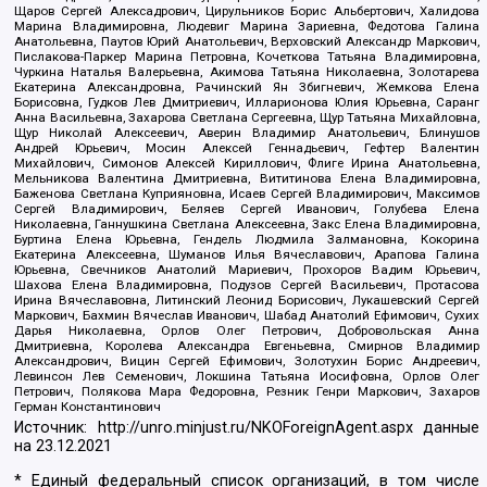
Щаров Сергей Алексадрович, Цирульников Борис Альбертович, Халидова
Марина Владимировна, Людевиг Марина Зариевна, Федотова Галина
Анатольевна, Паутов Юрий Анатольевич, Верховский Александр Маркович,
Пислакова-Паркер Марина Петровна, Кочеткова Татьяна Владимировна,
Чуркина Наталья Валерьевна, Акимова Татьяна Николаевна, Золотарева
Екатерина Александровна, Рачинский Ян Збигневич, Жемкова Елена
Борисовна, Гудков Лев Дмитриевич, Илларионова Юлия Юрьевна, Саранг
Анна Васильевна, Захарова Светлана Сергеевна, Щур Татьяна Михайловна,
Щур Николай Алексеевич, Аверин Владимир Анатольевич, Блинушов
Андрей Юрьевич, Мосин Алексей Геннадьевич, Гефтер Валентин
Михайлович, Симонов Алексей Кириллович, Флиге Ирина Анатольевна,
Мельникова Валентина Дмитриевна, Вититинова Елена Владимировна,
Баженова Светлана Куприяновна, Исаев Сергей Владимирович, Максимов
Сергей Владимирович, Беляев Сергей Иванович, Голубева Елена
Николаевна, Ганнушкина Светлана Алексеевна, Закс Елена Владимировна,
Буртина Елена Юрьевна, Гендель Людмила Залмановна, Кокорина
Екатерина Алексеевна, Шуманов Илья Вячеславович, Арапова Галина
Юрьевна, Свечников Анатолий Мариевич, Прохоров Вадим Юрьевич,
Шахова Елена Владимировна, Подузов Сергей Васильевич, Протасова
Ирина Вячеславовна, Литинский Леонид Борисович, Лукашевский Сергей
Маркович, Бахмин Вячеслав Иванович, Шабад Анатолий Ефимович, Сухих
Дарья Николаевна, Орлов Олег Петрович, Добровольская Анна
Дмитриевна, Королева Александра Евгеньевна, Смирнов Владимир
Александрович, Вицин Сергей Ефимович, Золотухин Борис Андреевич,
Левинсон Лев Семенович, Локшина Татьяна Иосифовна, Орлов Олег
Петрович, Полякова Мара Федоровна, Резник Генри Маркович, Захаров
Герман Константинович
Источник:
http://unro.minjust.ru/NKOForeignAgent.aspx
данные
на
23.12.2021
* Единый федеральный список организаций, в том числе