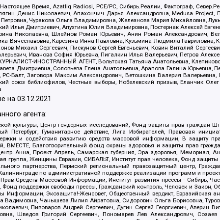
 Настоящее Время, Azatliq Radiosi, PCE/PC, Сибирь.Реалии, Фактограф, Север
ягин Денис Николаевич, Апахончич Дарья Александровна, Medusa Project, П
етровна, Чуракова Ольга Владимировна, Железнова Мария Михайловна, Лукьян
й Илья Дмитриевич, Апухтина Юлия Владимировна, Постернак Алексей Евгеньев
рина Николаевна, Шлейнов Роман Юрьевич, Анин Роман Александрович, Вел
оника Вячеславовна, Карезина Инна Павловна, Кузьмина Людмила Гавриловна
ов Михаил Сергеевич, Пискунов Сергей Евгеньевич, Ковин Виталий Сергеевич
алерьевич, Иванова София Юрьевна, Пигалкин Илья Валерьевич, Петров Алексе
а, ЖУРНАЛИСТ-ИНОСТРАННЫЙ АГЕНТ, Вольтская Татьяна Анатольевна, Клепиков
авета Дмитриевна, Соловьева Елена Анатольевна, Арапова Галина Юрьевна, П
иа, РС-Балт, Заговора Максим Александрович, Ветошкина Валерия Валерьевна
ский союз библиофилов, Честные выборы, Нобелевский призыв, Еланчик Олег
а
е на
03.12.2021
нного агента:
ой культуры, Центр гендерных исследований, Фонд защиты прав граждан Шта
 Петербург, Гуманитарное действие, Лига Избирателей, Правовая инициат
держки и содействия развитию средств массовой информации, В защиту п
ий, ВМЕСТЕ, Благотворительный фонд охраны здоровья и защиты прав граж
, центр Анна, Проект Апрель, Самарская губерния, Эра здоровья, Мемориал,
я группа, Женщины Евразии, СИБАЛЬТ, Институт прав человека, Фонд защиты 
льного партнерства, Пермский региональный правозащитный центр, Граждан
лининграде по административной поддержке реализации программ и проекто
 Прав Средств Массовой Информации, Институт развития прессы - Сибирь, Ча
, Фонд поддержки свободы прессы, Гражданский контроль, Человек и Закон, 
оды Информации, Экозащита!-Женсовет, Общественный вердикт, Евразийская а
 Вадимовна, Чанышева Лилия Айратовна, Сидорович Ольга Борисовна, Туровс
олаевич, Пивоваров Андрей Сергеевич, Дугин Сергей Георгиевич, Аверин В
вна, Шведов Григорий Сергеевич, Пономарев Лев Александрович, Созаев