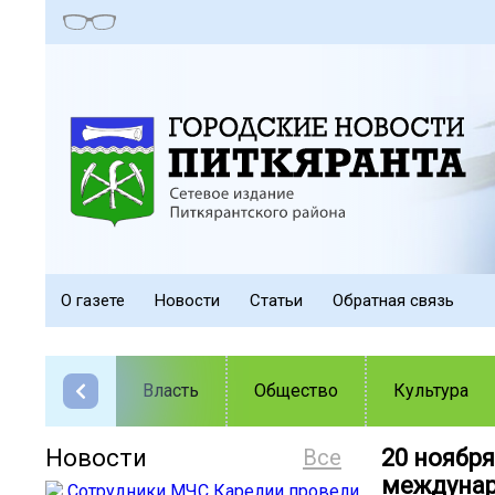
О газете
Новости
Статьи
Обратная связь
Власть
Общество
Культура
Новости
Все
20 ноябр
междунар