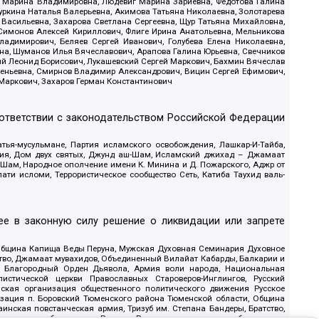
ва Марина Владимировна, Людевиг Марина Зариевна, Федотова Галина
уркина Наталья Валерьевна, Акимова Татьяна Николаевна, Золотарева
 Васильевна, Захарова Светлана Сергеевна, Щур Татьяна Михайловна,
 Симонов Алексей Кириллович, Флиге Ирина Анатольевна, Мельникова
адимирович, Беляев Сергей Иванович, Голубева Елена Николаевна,
вна, Шуманов Илья Вячеславович, Арапова Галина Юрьевна, Свечников
ий Леонид Борисович, Лукашевский Сергей Маркович, Бахмин Вячеслав
геньевна, Смирнов Владимир Александрович, Вицин Сергей Ефимович,
 Маркович, Захаров Герман Константинович
оответствии с законодательством Российской Федерации
тья-мусульмане, Партия исламского освобождения, Лашкар-И-Тайба,
дия, Дом двух святых, Джунд аш-Шам, Исламский джихад – Джамаат
ш-Шам, Народное ополчение имени К. Минина и Д. Пожарского, Аджр от
и исломи, Террористическое сообщество Сеть, Катиба Таухид валь-
е в законную силу решение о ликвидации или запрете
 Община Капища Веды Перуна, Мужская Духовная Семинария Духовное
ство, Джамаат мувахидов, Объединенный Вилайат Кабарды, Балкарии и
18, Благородный Орден Дьявола, Армия воли народа, Национальная
истической церкви Православных Староверов-Инглингов, Русский
ская организация общественного политического движения Русское
изация п. Боровский Тюменского района Тюменской области, Община
инская повстанческая армия, Тризуб им. Степана Бандеры, Братство,
олитическое объединение Русские, Русское национальное объединение