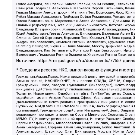
Голос Америки, Idel.Реалии, Кавказ.Реалии, Крым.Реалии, Телеканал
Савицкая Людмила Алексеевна, Маркелов Сергей Евгеньевич, Камал
Гликин Максим Александрович, Маняхин Петр Борисович, Ярош Юлия П
Рубин Михаил Аркадьевич, Гройсман Софья Романовна, Рождественски
Олеся Валентиновна, Мароховская Алеся Алексеевна, Долинина И
Главный редактор 2021, Вега 2021, Важные иноагенты, Каткова Вер
Владимир Владимирович, Жилинский Владимир Александрович, Тихон
Юрий Альбертович, Грезев Александр Викторович, Важенков Артем В
Смирнов Сергей Сергеевич, Верзилов Петр Юрьевич, ЗП, Зона прав
Андрей Вячеславович, Симонов Евгений Алексеевич, Сурначева Елиз
Stichting Bellingcat, Якутия – Наше Мнение, Москоу диджитал мед
Владимирович, Как бы инагент, Кочетков Игорь Викторович, Иркут
Валерьевич , Гималова Регина Эмилевна, Хисамова Регина Фаритовн
Источник:
https://minjust.gov.ru/ru/documents/7755/
данны
* Сведения реестра НКО, выполняющих функции иностра
Гражданин.Армия.Право, Нижегородский центр немецкой и европейск
Альянс врачей, НАСИЛИЮ.НЕТ, Мы против СПИДа, СВЕЧА, Открытый
Гражданский Союз, "Хасдей Ерушалаим" (Милосердие), Центр под
инициатив Действие, Институт глобализации и социальных движен
Тольятти, Новое время, Серебряная тайга, Так-Так-Так, центр Сова
содействия имени Андрея Рылькова, Сфера, Уральская правозащитна
Дальневосточный центр развития гражданских инициатив и социа
Сутяжник, АКАДЕМИЯ ПО ПРАВАМ ЧЕЛОВЕКА, Частное учреждение в Ка
организаций, Гражданское содействие, Интернешнл-Р, Центр Защиты
реализации программ и проектов Совета Министров Северных Стран
МЕМО. РУ, Институт региональной прессы, Институт Развития Своб
Сергей Владимирович, Милославский Павел Юрьевич, Шнырова Ольга
Анна Валерьевна, Бурдина Юлия Владимировна, Бойко Анатолий Ник
Александрович, Шарипков Олег Викторович, Мошель Ирина Ароно