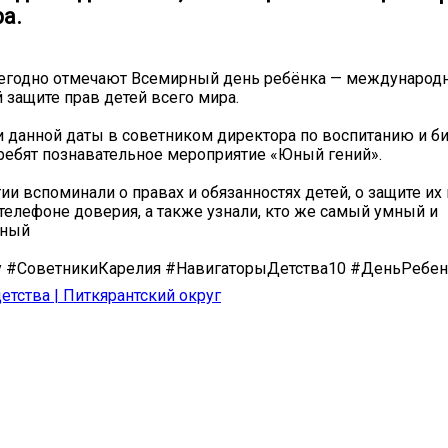
а.
жегодно отмечают Всемирный день ребёнка — международ
защите прав детей всего мира.
 данной даты в советником директора по воспитанию и б
ребят познавательное мероприятие «Юный гений».
ии вспоминали о правах и обязанностях детей, о защите их 
телефоне доверия, а также узнали, кто же самый умный и
ьный
 #СоветникиКарелия #НавигаторыДетства10 #ДеньРебен
етства | Питкярантский округ