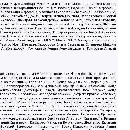
.Реалии, Радио Свобода, MEDIUM-ORIENT, Пономарев Лев Александрович,
ервое антикоррупционное СМИ, VTimes.io, Баданин Роман Сергеевич,
ова Юлия Сергеевна, Маетная Елизавета Витальевна, The Insider SIA,
ич, Телеканал Дождь, Петров Степан Юрьевич, Istories fonds, Шмагун
иковский Дмитрий Александрович, Альтаир 2021, Ромашки монолит,
, Костылева Полина Владимировна, Лютов Александр Иванович, Жилкин
, Кильтау Екатерина Викторовна, Любарев Аркадий Ефимович, Гурман
й Викторович, Егоров Владимир Владимирович, Гусев Андрей Юрьевич,
ская Екатерина Дмитриевна, Сотников Даниил Владимирович, Захаров
ерл Роман Александрович, МЕМО, Mason G.E.S. Anonymous Foundation,
, Павлов Иван Юрьевич, Скворцова Елена Сергеевна, Оленичев Максим
 Александрович, Григорьева Алина Александровна, Григорьев Андрей
б, Институт права и публичной политики, Фонд борьбы с коррупцией,
ива, Гражданская инициатива против экологической преступности,
рав заключенных, Горячая Линия, Центр социально-информационных
дан, Благотворительный фонд помощи осужденным и их семьям, Фонд
 Аналитический Центр Юрия Левады, Издательство Парк Гагарина, Фонд
гласности, Российский исследовательский центр по правам человека,
ское действие, Центр независимых социологических исследований,
в Совета Министров северных стран, Центр развития некоммерческих
стное учреждение в Санкт-Петербурге по административной поддержке
Общественная комиссия по сохранению наследия академика Сахарова,
нтимонопольная ассоциация, Дзугкоева Регина Николаевна, Кривенко
кий Александр Алексеевич, Васильева Анастасия Евгеньевна, Ривина
италий Евгеньевич, Барахоев Магомед Бекханович, Шевченко Дмитрий
 Валерий Валерьевич, Каргалицкий Борис Юльевич, Исакова Ирина