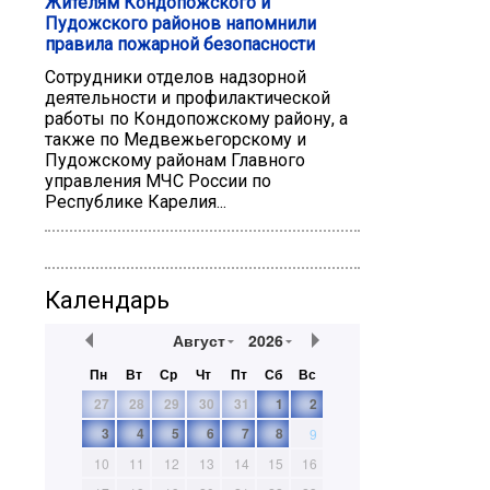
Жителям Кондопожского и
Пудожского районов напомнили
правила пожарной безопасности
Сотрудники отделов надзорной
деятельности и профилактической
работы по Кондопожскому району, а
также по Медвежьегорскому и
Пудожскому районам Главного
управления МЧС России по
Республике Карелия...
Календарь
Август
2026
Пн
Вт
Ср
Чт
Пт
Сб
Вс
27
28
29
30
31
1
2
3
4
5
6
7
8
9
10
11
12
13
14
15
16