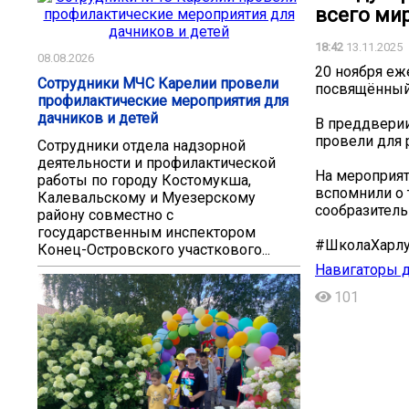
всего мир
18:42
13.11.2025
08.08.2026
20 ноября е
Сотрудники МЧС Карелии провели
посвящённый 
профилактические мероприятия для
дачников и детей
В преддверии
провели для 
Сотрудники отдела надзорной
деятельности и профилактической
На мероприят
работы по городу Костомукша,
вспомнили о 
Калевальскому и Муезерскому
сообразител
району совместно с
государственным инспектором
#ШколаХарлу
Конец-Островского участкового...
Навигаторы д
101