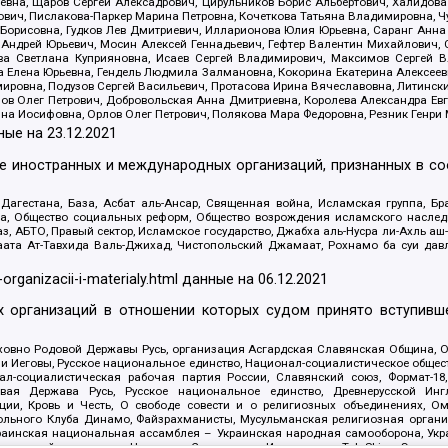
евна, Щаров Сергей Алексадрович, Цирульников Борис Альбертович, Халидо
ович, Пислакова-Паркер Марина Петровна, Кочеткова Татьяна Владимировна, Ч
Борисовна, Гудков Лев Дмитриевич, Илларионова Юлия Юрьевна, Саранг Анна
Андрей Юрьевич, Мосин Алексей Геннадьевич, Гефтер Валентин Михайлович,
а Светлана Куприяновна, Исаев Сергей Владимирович, Максимов Сергей Вл
а Елена Юрьевна, Гендель Людмила Залмановна, Кокорина Екатерина Алексее
ровна, Подузов Сергей Васильевич, Протасова Ирина Вячеславовна, Литинск
ов Олег Петрович, Добровольская Анна Дмитриевна, Королева Александра Ев
яна Иосифовна, Орлов Олег Петрович, Полякова Мара Федоровна, Резник Генри
ные на
23.12.2021
ле иностранных и международных организаций, признанных в с
гестана, База, Асбат аль-Ансар, Священная война, Исламская группа, Бра
ана, Общество социальных реформ, Общество возрождения исламского насле
з, АБТО, Правый сектор, Исламское государство, Джабха аль-Нусра ли-Ахль а
та Ат-Тавхида Валь-Джихад, Чистопольский Джамаат, Рохнамо ба суи давлат
-organizacii-i-materialy.html
данные на
06.12.2021
 организаций в отношении которых судом принято вступивше
Духовно Родовой Державы Русь, организация Асгардская Славянская Община,
ли Иеговы, Русское национальное единство, Национал-социалистическое обще
нал-социалистическая рабочая партия России, Славянский союз, Формат-
вая Держава Русь, Русское национальное единство, Древнерусской Ингл
ии, Кровь и Честь, О свободе совести и о религиозных объединениях, Ом
тбольного Клуба Динамо, Файзрахманисты, Мусульманская религиозная орган
раинская национальная ассамблея – Украинская народная самооборона, Укра
ледователей инглиизма, Народная Социальная Инициатива, TulaSkins, Этноп