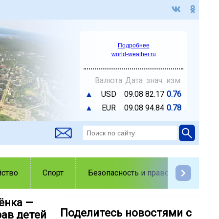
Подробнее
world-weather.ru
Валюта
Дата
знач.
изм.
▲
USD
09.08
82.17
0.76
▲
EUR
09.08
94.84
0.78
йство
Спорт
Безопасность и правопорядок
ёнка —
Поделитесь новостями с
ав детей