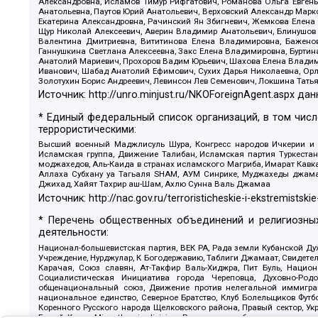
Александровна, Исламов Тимур Рифгатович, Романова Ольга Евгень
Анатольевна, Паутов Юрий Анатольевич, Верховский Александр Марк
Екатерина Александровна, Рачинский Ян Збигневич, Жемкова Елена 
Щур Николай Алексеевич, Аверин Владимир Анатольевич, Блинушов 
Валентина Дмитриевна, Вититинова Елена Владимировна, Баженов
Ганнушкина Светлана Алексеевна, Закс Елена Владимировна, Буртин
Анатолий Мариевич, Прохоров Вадим Юрьевич, Шахова Елена Владими
Иванович, Шабад Анатолий Ефимович, Сухих Дарья Николаевна, Орл
Золотухин Борис Андреевич, Левинсон Лев Семенович, Локшина Тать
Источник:
http://unro.minjust.ru/NKOForeignAgent.aspx
дан
* Единый федеральный список организаций, в том чис
террористическими:
Высший военный Маджлисуль Шура, Конгресс народов Ичкерии и Да
Исламская группа, Движение Талибан, Исламская партия Туркест
моджахедов, Аль-Каида в странах исламского Магриба, Имарат Кавка
Аллаха Субхану уа Тагьаля SHAM, АУМ Синрике, Муджахеды джамаа
Джихад, Хайят Тахрир аш-Шам, Ахлю Сунна Валь Джамаа
Источник:
http://nac.gov.ru/terroristicheskie-i-ekstremistskie
* Перечень общественных объединений и религиозных
деятельности:
Национал-большевистская партия, ВЕК РА, Рада земли Кубанской 
Учреждение, Нурджулар, К Богодержавию, Таблиги Джамаат, Свидете
Карачая, Союз славян, Ат-Такфир Валь-Хиджра, Пит Буль, Нацио
Социалистическая Инициатива города Череповца, Духовно-Родо
общенациональный союз, Движение против нелегальной иммиграц
национальное единство, Северное Братство, Клуб Болельщиков Фу
Коренного Русского народа Щелковского района, Правый сектор, Ук
Белый Крест, Misanthropic division, Религиозное объединение пос