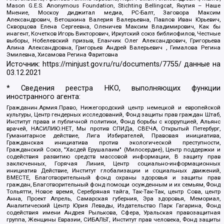
Mason G.E.S. Anonymous Foundation, Stichting Bellingcat, Якутия – Наше
Мнение, Москоу диджитал медиа, РС-Балт, Заговора Максим
Александрович, Ветошкина Валерия Валерьевна, Павлов Иван Юрьевич,
Скворцова Елена Сергеевна, Оленичев Максим Владимирович, Как бы
инагент, Кочетков Игорь Викторович, Иркутский союз библиофилов, Честные
выборы, Нобелевский призыв, Еланчик Олег Александрович, Григорьева
Алина Александровна, Григорьев Андрей Валерьевич , Гималова Регина
Эмилевна, Хисамова Регина Фаритовна
Источник:
https://minjust.gov.ru/ru/documents/7755/
данные на
03.12.2021
* Сведения реестра НКО, выполняющих функции
иностранного агента:
Гражданин.Армия.Право, Нижегородский центр немецкой и европейской
культуры, Центр гендерных исследований, Фонд защиты прав граждан Штаб,
Институт права и публичной политики, Фонд борьбы с коррупцией, Альянс
врачей, НАСИЛИЮ.НЕТ, Мы против СПИДа, СВЕЧА, Открытый Петербург,
Гуманитарное действие, Лига Избирателей, Правовая инициатива,
Гражданская инициатива против экологической преступности,
Гражданский Союз, "Хасдей Ерушалаим" (Милосердие), Центр поддержки и
содействия развитию средств массовой информации, В защиту прав
заключенных, Горячая Линия, Центр социально-информационных
инициатив Действие, Институт глобализации и социальных движений,
ВМЕСТЕ, Благотворительный фонд охраны здоровья и защиты прав
граждан, Благотворительный фонд помощи осужденным и их семьям, Фонд
Тольятти, Новое время, Серебряная тайга, Так-Так-Так, центр Сова, центр
Анна, Проект Апрель, Самарская губерния, Эра здоровья, Мемориал,
Аналитический Центр Юрия Левады, Издательство Парк Гагарина, Фонд
содействия имени Андрея Рылькова, Сфера, Уральская правозащитная
группа, Женщины Евразии, СИБАЛЬТ, Институт прав человека, Фонд защиты