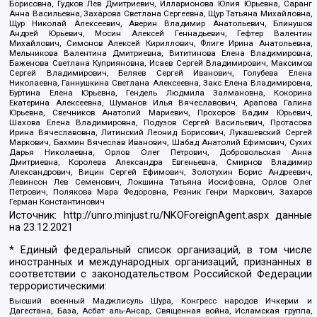
Борисовна, Гудков Лев Дмитриевич, Илларионова Юлия Юрьевна, Саранг
Анна Васильевна, Захарова Светлана Сергеевна, Щур Татьяна Михайловна,
Щур Николай Алексеевич, Аверин Владимир Анатольевич, Блинушов
Андрей Юрьевич, Мосин Алексей Геннадьевич, Гефтер Валентин
Михайлович, Симонов Алексей Кириллович, Флиге Ирина Анатольевна,
Мельникова Валентина Дмитриевна, Вититинова Елена Владимировна,
Баженова Светлана Куприяновна, Исаев Сергей Владимирович, Максимов
Сергей Владимирович, Беляев Сергей Иванович, Голубева Елена
Николаевна, Ганнушкина Светлана Алексеевна, Закс Елена Владимировна,
Буртина Елена Юрьевна, Гендель Людмила Залмановна, Кокорина
Екатерина Алексеевна, Шуманов Илья Вячеславович, Арапова Галина
Юрьевна, Свечников Анатолий Мариевич, Прохоров Вадим Юрьевич,
Шахова Елена Владимировна, Подузов Сергей Васильевич, Протасова
Ирина Вячеславовна, Литинский Леонид Борисович, Лукашевский Сергей
Маркович, Бахмин Вячеслав Иванович, Шабад Анатолий Ефимович, Сухих
Дарья Николаевна, Орлов Олег Петрович, Добровольская Анна
Дмитриевна, Королева Александра Евгеньевна, Смирнов Владимир
Александрович, Вицин Сергей Ефимович, Золотухин Борис Андреевич,
Левинсон Лев Семенович, Локшина Татьяна Иосифовна, Орлов Олег
Петрович, Полякова Мара Федоровна, Резник Генри Маркович, Захаров
Герман Константинович
Источник:
http://unro.minjust.ru/NKOForeignAgent.aspx
данные
на
23.12.2021
* Единый федеральный список организаций, в том числе
иностранных и международных организаций, признанных в
соответствии с законодательством Российской Федерации
террористическими:
Высший военный Маджлисуль Шура, Конгресс народов Ичкерии и
Дагестана, База, Асбат аль-Ансар, Священная война, Исламская группа,