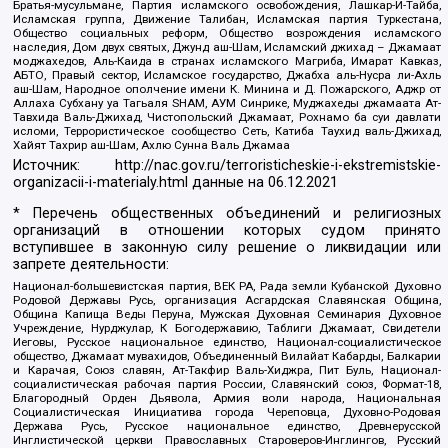
Братья-мусульмане, Партия исламского освобождения, Лашкар-И-Тайба,
Исламская группа, Движение Талибан, Исламская партия Туркестана,
Общество социальных реформ, Общество возрождения исламского
наследия, Дом двух святых, Джунд аш-Шам, Исламский джихад – Джамаат
моджахедов, Аль-Каида в странах исламского Магриба, Имарат Кавказ,
АБТО, Правый сектор, Исламское государство, Джабха аль-Нусра ли-Ахль
аш-Шам, Народное ополчение имени К. Минина и Д. Пожарского, Аджр от
Аллаха Субхану уа Тагьаля SHAM, АУМ Синрике, Муджахеды джамаата Ат-
Тавхида Валь-Джихад, Чистопольский Джамаат, Рохнамо ба суи давлати
исломи, Террористическое сообщество Сеть, Катиба Таухид валь-Джихад,
Хайят Тахрир аш-Шам, Ахлю Сунна Валь Джамаа
Источник:
http://nac.gov.ru/terroristicheskie-i-ekstremistskie-
organizacii-i-materialy.html
данные на
06.12.2021
* Перечень общественных объединений и религиозных
организаций в отношении которых судом принято
вступившее в законную силу решение о ликвидации или
запрете деятельности:
Национал-большевистская партия, ВЕК РА, Рада земли Кубанской Духовно
Родовой Державы Русь, организация Асгардская Славянская Община,
Община Капища Веды Перуна, Мужская Духовная Семинария Духовное
Учреждение, Нурджулар, К Богодержавию, Таблиги Джамаат, Свидетели
Иеговы, Русское национальное единство, Национал-социалистическое
общество, Джамаат мувахидов, Объединенный Вилайат Кабарды, Балкарии
и Карачая, Союз славян, Ат-Такфир Валь-Хиджра, Пит Буль, Национал-
социалистическая рабочая партия России, Славянский союз, Формат-18,
Благородный Орден Дьявола, Армия воли народа, Национальная
Социалистическая Инициатива города Череповца, Духовно-Родовая
Держава Русь, Русское национальное единство, Древнерусской
Инглистической церкви Православных Староверов-Инглингов, Русский