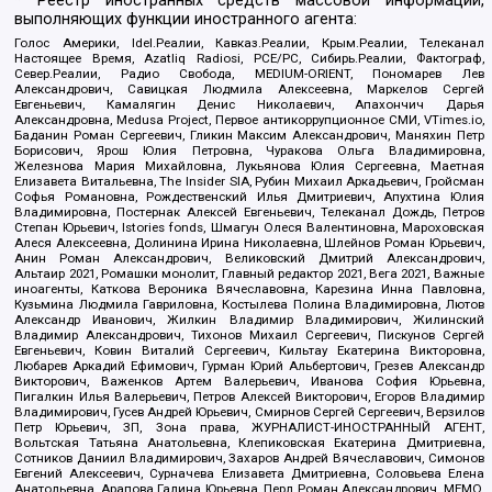
* Реестр иностранных средств массовой информации,
выполняющих функции иностранного агента:
Голос Америки, Idel.Реалии, Кавказ.Реалии, Крым.Реалии, Телеканал
Настоящее Время, Azatliq Radiosi, PCE/PC, Сибирь.Реалии, Фактограф,
Север.Реалии, Радио Свобода, MEDIUM-ORIENT, Пономарев Лев
Александрович, Савицкая Людмила Алексеевна, Маркелов Сергей
Евгеньевич, Камалягин Денис Николаевич, Апахончич Дарья
Александровна, Medusa Project, Первое антикоррупционное СМИ, VTimes.io,
Баданин Роман Сергеевич, Гликин Максим Александрович, Маняхин Петр
Борисович, Ярош Юлия Петровна, Чуракова Ольга Владимировна,
Железнова Мария Михайловна, Лукьянова Юлия Сергеевна, Маетная
Елизавета Витальевна, The Insider SIA, Рубин Михаил Аркадьевич, Гройсман
Софья Романовна, Рождественский Илья Дмитриевич, Апухтина Юлия
Владимировна, Постернак Алексей Евгеньевич, Телеканал Дождь, Петров
Степан Юрьевич, Istories fonds, Шмагун Олеся Валентиновна, Мароховская
Алеся Алексеевна, Долинина Ирина Николаевна, Шлейнов Роман Юрьевич,
Анин Роман Александрович, Великовский Дмитрий Александрович,
Альтаир 2021, Ромашки монолит, Главный редактор 2021, Вега 2021, Важные
иноагенты, Каткова Вероника Вячеславовна, Карезина Инна Павловна,
Кузьмина Людмила Гавриловна, Костылева Полина Владимировна, Лютов
Александр Иванович, Жилкин Владимир Владимирович, Жилинский
Владимир Александрович, Тихонов Михаил Сергеевич, Пискунов Сергей
Евгеньевич, Ковин Виталий Сергеевич, Кильтау Екатерина Викторовна,
Любарев Аркадий Ефимович, Гурман Юрий Альбертович, Грезев Александр
Викторович, Важенков Артем Валерьевич, Иванова София Юрьевна,
Пигалкин Илья Валерьевич, Петров Алексей Викторович, Егоров Владимир
Владимирович, Гусев Андрей Юрьевич, Смирнов Сергей Сергеевич, Верзилов
Петр Юрьевич, ЗП, Зона права, ЖУРНАЛИСТ-ИНОСТРАННЫЙ АГЕНТ,
Вольтская Татьяна Анатольевна, Клепиковская Екатерина Дмитриевна,
Сотников Даниил Владимирович, Захаров Андрей Вячеславович, Симонов
Евгений Алексеевич, Сурначева Елизавета Дмитриевна, Соловьева Елена
Анатольевна, Арапова Галина Юрьевна, Перл Роман Александрович, МЕМО,