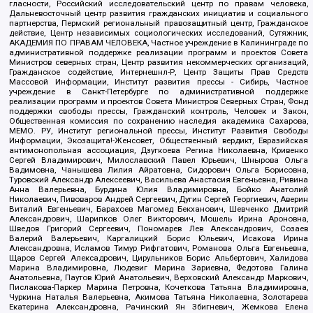
гласности, Российский исследовательский центр по правам человека,
Дальневосточный центр развития гражданских инициатив и социального
партнерства, Пермский региональный правозащитный центр, Гражданское
действие, Центр независимых социологических исследований, Сутяжник,
АКАДЕМИЯ ПО ПРАВАМ ЧЕЛОВЕКА, Частное учреждение в Калининграде по
административной поддержке реализации программ и проектов Совета
Министров северных стран, Центр развития некоммерческих организаций,
Гражданское содействие, Интернешнл-Р, Центр Защиты Прав Средств
Массовой Информации, Институт развития прессы - Сибирь, Частное
учреждение в Санкт-Петербурге по административной поддержке
реализации программ и проектов Совета Министров Северных Стран, Фонд
поддержки свободы прессы, Гражданский контроль, Человек и Закон,
Общественная комиссия по сохранению наследия академика Сахарова,
МЕМО. РУ, Институт региональной прессы, Институт Развития Свободы
Информации, Экозащита!-Женсовет, Общественный вердикт, Евразийская
антимонопольная ассоциация, Дзугкоева Регина Николаевна, Кривенко
Сергей Владимирович, Милославский Павел Юрьевич, Шнырова Ольга
Вадимовна, Чанышева Лилия Айратовна, Сидорович Ольга Борисовна,
Туровский Александр Алексеевич, Васильева Анастасия Евгеньевна, Ривина
Анна Валерьевна, Бурдина Юлия Владимировна, Бойко Анатолий
Николаевич, Пивоваров Андрей Сергеевич, Дугин Сергей Георгиевич, Аверин
Виталий Евгеньевич, Барахоев Магомед Бекханович, Шевченко Дмитрий
Александрович, Шарипков Олег Викторович, Мошель Ирина Ароновна,
Шведов Григорий Сергеевич, Пономарев Лев Александрович, Созаев
Валерий Валерьевич, Каргалицкий Борис Юльевич, Исакова Ирина
Александровна, Исламов Тимур Рифгатович, Романова Ольга Евгеньевна,
Щаров Сергей Алексадрович, Цирульников Борис Альбертович, Халидова
Марина Владимировна, Людевиг Марина Зариевна, Федотова Галина
Анатольевна, Паутов Юрий Анатольевич, Верховский Александр Маркович,
Пислакова-Паркер Марина Петровна, Кочеткова Татьяна Владимировна,
Чуркина Наталья Валерьевна, Акимова Татьяна Николаевна, Золотарева
Екатерина Александровна, Рачинский Ян Збигневич, Жемкова Елена