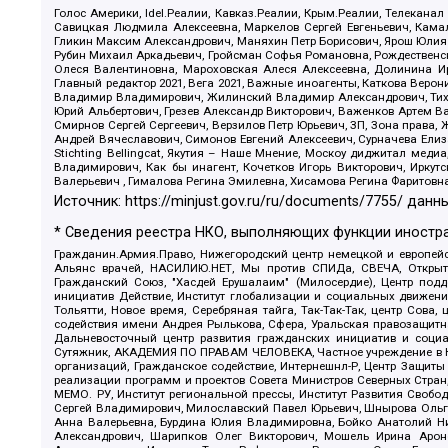
Голос Америки, Idel.Реалии, Кавказ.Реалии, Крым.Реалии, Телеканал
Савицкая Людмила Алексеевна, Маркелов Сергей Евгеньевич, Камал
Гликин Максим Александрович, Маняхин Петр Борисович, Ярош Юлия П
Рубин Михаил Аркадьевич, Гройсман Софья Романовна, Рождественски
Олеся Валентиновна, Мароховская Алеся Алексеевна, Долинина И
Главный редактор 2021, Вега 2021, Важные иноагенты, Каткова Вер
Владимир Владимирович, Жилинский Владимир Александрович, Тихон
Юрий Альбертович, Грезев Александр Викторович, Важенков Артем В
Смирнов Сергей Сергеевич, Верзилов Петр Юрьевич, ЗП, Зона прав
Андрей Вячеславович, Симонов Евгений Алексеевич, Сурначева Елиз
Stichting Bellingcat, Якутия – Наше Мнение, Москоу диджитал мед
Владимирович, Как бы инагент, Кочетков Игорь Викторович, Иркут
Валерьевич , Гималова Регина Эмилевна, Хисамова Регина Фаритовн
Источник:
https://minjust.gov.ru/ru/documents/7755/
данны
* Сведения реестра НКО, выполняющих функции иностра
Гражданин.Армия.Право, Нижегородский центр немецкой и европейск
Альянс врачей, НАСИЛИЮ.НЕТ, Мы против СПИДа, СВЕЧА, Открытый
Гражданский Союз, "Хасдей Ерушалаим" (Милосердие), Центр под
инициатив Действие, Институт глобализации и социальных движен
Тольятти, Новое время, Серебряная тайга, Так-Так-Так, центр Сова
содействия имени Андрея Рылькова, Сфера, Уральская правозащитна
Дальневосточный центр развития гражданских инициатив и социа
Сутяжник, АКАДЕМИЯ ПО ПРАВАМ ЧЕЛОВЕКА, Частное учреждение в Ка
организаций, Гражданское содействие, Интернешнл-Р, Центр Защиты
реализации программ и проектов Совета Министров Северных Стран
МЕМО. РУ, Институт региональной прессы, Институт Развития Своб
Сергей Владимирович, Милославский Павел Юрьевич, Шнырова Ольга
Анна Валерьевна, Бурдина Юлия Владимировна, Бойко Анатолий Ник
Александрович, Шарипков Олег Викторович, Мошель Ирина Ароно