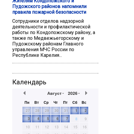
Жителям Кондопожского и
Пудожского районов напомнили
правила пожарной безопасности
Сотрудники отделов надзорной
деятельности и профилактической
работы по Кондопожскому району, а
также по Медвежьегорскому и
Пудожскому районам Главного
управления МЧС России по
Республике Карелия...
Календарь
Август
2026
Пн
Вт
Ср
Чт
Пт
Сб
Вс
27
28
29
30
31
1
2
3
4
5
6
7
8
9
10
11
12
13
14
15
16