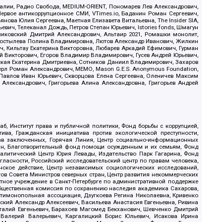
.Реалии, Радио Свобода, MEDIUM-ORIENT, Пономарев Лев Александрович,
ервое антикоррупционное СМИ, VTimes.io, Баданин Роман Сергеевич,
ова Юлия Сергеевна, Маетная Елизавета Витальевна, The Insider SIA,
ич, Телеканал Дождь, Петров Степан Юрьевич, Istories fonds, Шмагун
иковский Дмитрий Александрович, Альтаир 2021, Ромашки монолит,
, Костылева Полина Владимировна, Лютов Александр Иванович, Жилкин
, Кильтау Екатерина Викторовна, Любарев Аркадий Ефимович, Гурман
й Викторович, Егоров Владимир Владимирович, Гусев Андрей Юрьевич,
ская Екатерина Дмитриевна, Сотников Даниил Владимирович, Захаров
ерл Роман Александрович, МЕМО, Mason G.E.S. Anonymous Foundation,
, Павлов Иван Юрьевич, Скворцова Елена Сергеевна, Оленичев Максим
 Александрович, Григорьева Алина Александровна, Григорьев Андрей
б, Институт права и публичной политики, Фонд борьбы с коррупцией,
ива, Гражданская инициатива против экологической преступности,
рав заключенных, Горячая Линия, Центр социально-информационных
дан, Благотворительный фонд помощи осужденным и их семьям, Фонд
 Аналитический Центр Юрия Левады, Издательство Парк Гагарина, Фонд
гласности, Российский исследовательский центр по правам человека,
ское действие, Центр независимых социологических исследований,
в Совета Министров северных стран, Центр развития некоммерческих
стное учреждение в Санкт-Петербурге по административной поддержке
Общественная комиссия по сохранению наследия академика Сахарова,
нтимонопольная ассоциация, Дзугкоева Регина Николаевна, Кривенко
кий Александр Алексеевич, Васильева Анастасия Евгеньевна, Ривина
италий Евгеньевич, Барахоев Магомед Бекханович, Шевченко Дмитрий
 Валерий Валерьевич, Каргалицкий Борис Юльевич, Исакова Ирина