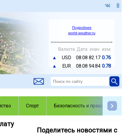
Подробнее
world-weather.ru
Валюта
Дата
знач.
изм.
▲
USD
08.08
82.17
0.76
▲
EUR
08.08
94.84
0.78
йство
Спорт
Безопасность и правопорядок
лату
Поделитесь новостями с