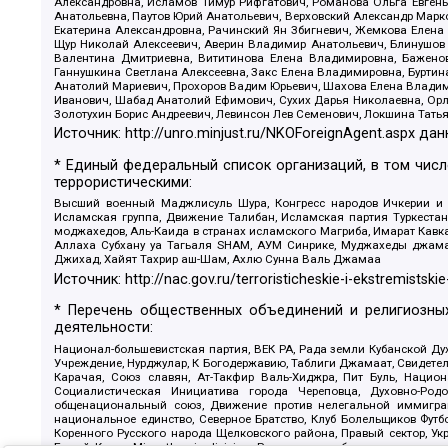
Александровна, Исламов Тимур Рифгатович, Романова Ольга Евгень
Анатольевна, Паутов Юрий Анатольевич, Верховский Александр Марк
Екатерина Александровна, Рачинский Ян Збигневич, Жемкова Елена 
Щур Николай Алексеевич, Аверин Владимир Анатольевич, Блинушов 
Валентина Дмитриевна, Вититинова Елена Владимировна, Баженов
Ганнушкина Светлана Алексеевна, Закс Елена Владимировна, Буртин
Анатолий Мариевич, Прохоров Вадим Юрьевич, Шахова Елена Владими
Иванович, Шабад Анатолий Ефимович, Сухих Дарья Николаевна, Орл
Золотухин Борис Андреевич, Левинсон Лев Семенович, Локшина Тать
Источник:
http://unro.minjust.ru/NKOForeignAgent.aspx
дан
* Единый федеральный список организаций, в том чис
террористическими:
Высший военный Маджлисуль Шура, Конгресс народов Ичкерии и Да
Исламская группа, Движение Талибан, Исламская партия Туркест
моджахедов, Аль-Каида в странах исламского Магриба, Имарат Кавка
Аллаха Субхану уа Тагьаля SHAM, АУМ Синрике, Муджахеды джамаа
Джихад, Хайят Тахрир аш-Шам, Ахлю Сунна Валь Джамаа
Источник:
http://nac.gov.ru/terroristicheskie-i-ekstremistskie
* Перечень общественных объединений и религиозных
деятельности:
Национал-большевистская партия, ВЕК РА, Рада земли Кубанской 
Учреждение, Нурджулар, К Богодержавию, Таблиги Джамаат, Свидете
Карачая, Союз славян, Ат-Такфир Валь-Хиджра, Пит Буль, Нацио
Социалистическая Инициатива города Череповца, Духовно-Родо
общенациональный союз, Движение против нелегальной иммиграц
национальное единство, Северное Братство, Клуб Болельщиков Фу
Коренного Русского народа Щелковского района, Правый сектор, Ук
Белый Крест, Misanthropic division, Религиозное объединение пос