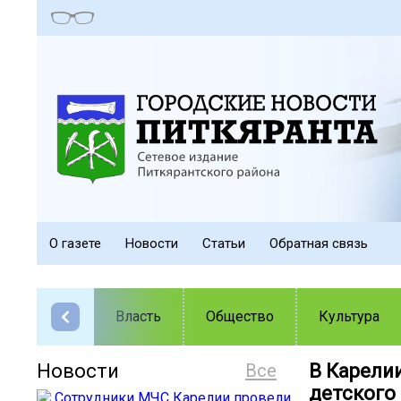
О газете
Новости
Статьи
Обратная связь
Власть
Общество
Культура
Новости
Все
В Карели
детского