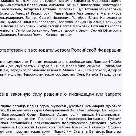
ва Марина Владимировна, Людевиг Марина Зариевна, Федотова Галина
уркина Наталья Валерьевна, Акимова Татьяна Николаевна, Золотарева
 Васильевна, Захарова Светлана Сергеевна, Щур Татьяна Михайловна,
 Симонов Алексей Кириллович, Флиге Ирина Анатольевна, Мельникова
адимирович, Беляев Сергей Иванович, Голубева Елена Николаевна,
вна, Шуманов Илья Вячеславович, Арапова Галина Юрьевна, Свечников
ий Леонид Борисович, Лукашевский Сергей Маркович, Бахмин Вячеслав
геньевна, Смирнов Владимир Александрович, Вицин Сергей Ефимович,
 Маркович, Захаров Герман Константинович
оответствии с законодательством Российской Федерации
тья-мусульмане, Партия исламского освобождения, Лашкар-И-Тайба,
дия, Дом двух святых, Джунд аш-Шам, Исламский джихад – Джамаат
ш-Шам, Народное ополчение имени К. Минина и Д. Пожарского, Аджр от
и исломи, Террористическое сообщество Сеть, Катиба Таухид валь-
е в законную силу решение о ликвидации или запрете
 Община Капища Веды Перуна, Мужская Духовная Семинария Духовное
ство, Джамаат мувахидов, Объединенный Вилайат Кабарды, Балкарии и
18, Благородный Орден Дьявола, Армия воли народа, Национальная
истической церкви Православных Староверов-Инглингов, Русский
ская организация общественного политического движения Русское
изация п. Боровский Тюменского района Тюменской области, Община
инская повстанческая армия, Тризуб им. Степана Бандеры, Братство,
олитическое объединение Русские, Русское национальное объединение