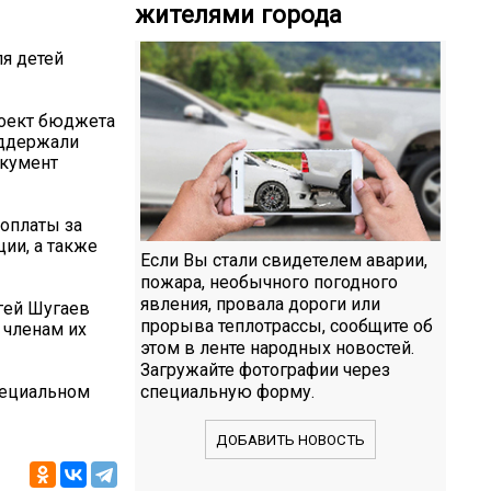
жителями города
ля детей
роект бюджета
оддержали
окумент
 оплаты за
ии, а также
Если Вы стали свидетелем аварии,
пожара, необычного погодного
явления, провала дороги или
гей Шугаев
прорыва теплотрассы, сообщите об
 членам их
этом в ленте народных новостей.
Загружайте фотографии через
пециальном
специальную форму.
ДОБАВИТЬ НОВОСТЬ