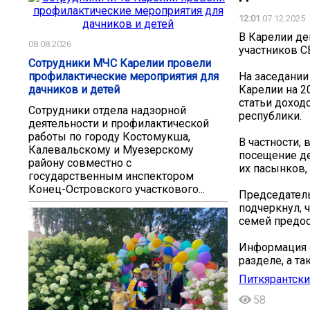
12:01
07.12.2025
В Карелии де
08.08.2026
участников С
Сотрудники МЧС Карелии провели
профилактические мероприятия для
На заседании
дачников и детей
Карелии на 2
статьи доход
Сотрудники отдела надзорной
республики.
деятельности и профилактической
работы по городу Костомукша,
В частности,
Калевальскому и Муезерскому
посещение де
району совместно с
их пасынков,
государственным инспектором
Конец-Островского участкового...
Председатель
подчеркнул, 
семей предо
Информация о
разделе, а т
Питкярантски
58