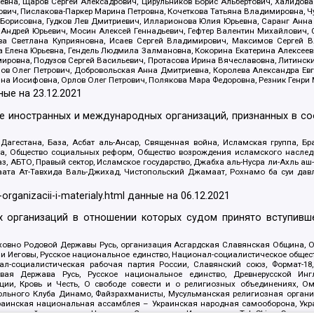
евна, Щаров Сергей Алексадрович, Цирульников Борис Альбертович, Халидо
ович, Пислакова-Паркер Марина Петровна, Кочеткова Татьяна Владимировна, Ч
Борисовна, Гудков Лев Дмитриевич, Илларионова Юлия Юрьевна, Саранг Анна
Андрей Юрьевич, Мосин Алексей Геннадьевич, Гефтер Валентин Михайлович,
а Светлана Куприяновна, Исаев Сергей Владимирович, Максимов Сергей Вл
а Елена Юрьевна, Гендель Людмила Залмановна, Кокорина Екатерина Алексее
ровна, Подузов Сергей Васильевич, Протасова Ирина Вячеславовна, Литинск
ов Олег Петрович, Добровольская Анна Дмитриевна, Королева Александра Ев
яна Иосифовна, Орлов Олег Петрович, Полякова Мара Федоровна, Резник Генри
ные на
23.12.2021
ле иностранных и международных организаций, признанных в с
гестана, База, Асбат аль-Ансар, Священная война, Исламская группа, Бра
ана, Общество социальных реформ, Общество возрождения исламского насле
з, АБТО, Правый сектор, Исламское государство, Джабха аль-Нусра ли-Ахль а
та Ат-Тавхида Валь-Джихад, Чистопольский Джамаат, Рохнамо ба суи давлат
-organizacii-i-materialy.html
данные на
06.12.2021
 организаций в отношении которых судом принято вступивше
Духовно Родовой Державы Русь, организация Асгардская Славянская Община,
ли Иеговы, Русское национальное единство, Национал-социалистическое обще
нал-социалистическая рабочая партия России, Славянский союз, Формат-
вая Держава Русь, Русское национальное единство, Древнерусской Ингл
ии, Кровь и Честь, О свободе совести и о религиозных объединениях, Ом
тбольного Клуба Динамо, Файзрахманисты, Мусульманская религиозная орган
раинская национальная ассамблея – Украинская народная самооборона, Укра
ледователей инглиизма, Народная Социальная Инициатива, TulaSkins, Этноп