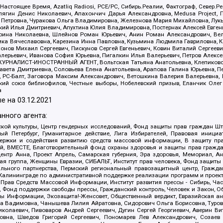
 Настоящее Время, Azatliq Radiosi, PCE/PC, Сибирь.Реалии, Фактограф, Север
ягин Денис Николаевич, Апахончич Дарья Александровна, Medusa Project, П
етровна, Чуракова Ольга Владимировна, Железнова Мария Михайловна, Лукьян
й Илья Дмитриевич, Апухтина Юлия Владимировна, Постернак Алексей Евгеньев
рина Николаевна, Шлейнов Роман Юрьевич, Анин Роман Александрович, Вел
оника Вячеславовна, Карезина Инна Павловна, Кузьмина Людмила Гавриловна
ов Михаил Сергеевич, Пискунов Сергей Евгеньевич, Ковин Виталий Сергеевич
алерьевич, Иванова София Юрьевна, Пигалкин Илья Валерьевич, Петров Алексе
а, ЖУРНАЛИСТ-ИНОСТРАННЫЙ АГЕНТ, Вольтская Татьяна Анатольевна, Клепиков
авета Дмитриевна, Соловьева Елена Анатольевна, Арапова Галина Юрьевна, П
иа, РС-Балт, Заговора Максим Александрович, Ветошкина Валерия Валерьевна
ский союз библиофилов, Честные выборы, Нобелевский призыв, Еланчик Олег
а
е на
03.12.2021
нного агента:
ой культуры, Центр гендерных исследований, Фонд защиты прав граждан Шта
 Петербург, Гуманитарное действие, Лига Избирателей, Правовая инициат
держки и содействия развитию средств массовой информации, В защиту п
ий, ВМЕСТЕ, Благотворительный фонд охраны здоровья и защиты прав граж
, центр Анна, Проект Апрель, Самарская губерния, Эра здоровья, Мемориал,
я группа, Женщины Евразии, СИБАЛЬТ, Институт прав человека, Фонд защиты 
льного партнерства, Пермский региональный правозащитный центр, Граждан
лининграде по административной поддержке реализации программ и проекто
 Прав Средств Массовой Информации, Институт развития прессы - Сибирь, Ча
, Фонд поддержки свободы прессы, Гражданский контроль, Человек и Закон, 
оды Информации, Экозащита!-Женсовет, Общественный вердикт, Евразийская а
 Вадимовна, Чанышева Лилия Айратовна, Сидорович Ольга Борисовна, Туровс
олаевич, Пивоваров Андрей Сергеевич, Дугин Сергей Георгиевич, Аверин В
вна, Шведов Григорий Сергеевич, Пономарев Лев Александрович, Созаев