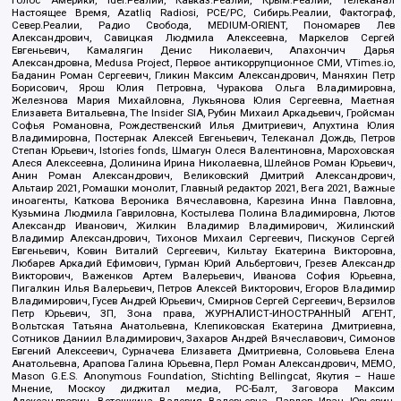
Настоящее Время, Azatliq Radiosi, PCE/PC, Сибирь.Реалии, Фактограф,
Север.Реалии, Радио Свобода, MEDIUM-ORIENT, Пономарев Лев
Александрович, Савицкая Людмила Алексеевна, Маркелов Сергей
Евгеньевич, Камалягин Денис Николаевич, Апахончич Дарья
Александровна, Medusa Project, Первое антикоррупционное СМИ, VTimes.io,
Баданин Роман Сергеевич, Гликин Максим Александрович, Маняхин Петр
Борисович, Ярош Юлия Петровна, Чуракова Ольга Владимировна,
Железнова Мария Михайловна, Лукьянова Юлия Сергеевна, Маетная
Елизавета Витальевна, The Insider SIA, Рубин Михаил Аркадьевич, Гройсман
Софья Романовна, Рождественский Илья Дмитриевич, Апухтина Юлия
Владимировна, Постернак Алексей Евгеньевич, Телеканал Дождь, Петров
Степан Юрьевич, Istories fonds, Шмагун Олеся Валентиновна, Мароховская
Алеся Алексеевна, Долинина Ирина Николаевна, Шлейнов Роман Юрьевич,
Анин Роман Александрович, Великовский Дмитрий Александрович,
Альтаир 2021, Ромашки монолит, Главный редактор 2021, Вега 2021, Важные
иноагенты, Каткова Вероника Вячеславовна, Карезина Инна Павловна,
Кузьмина Людмила Гавриловна, Костылева Полина Владимировна, Лютов
Александр Иванович, Жилкин Владимир Владимирович, Жилинский
Владимир Александрович, Тихонов Михаил Сергеевич, Пискунов Сергей
Евгеньевич, Ковин Виталий Сергеевич, Кильтау Екатерина Викторовна,
Любарев Аркадий Ефимович, Гурман Юрий Альбертович, Грезев Александр
Викторович, Важенков Артем Валерьевич, Иванова София Юрьевна,
Пигалкин Илья Валерьевич, Петров Алексей Викторович, Егоров Владимир
Владимирович, Гусев Андрей Юрьевич, Смирнов Сергей Сергеевич, Верзилов
Петр Юрьевич, ЗП, Зона права, ЖУРНАЛИСТ-ИНОСТРАННЫЙ АГЕНТ,
Вольтская Татьяна Анатольевна, Клепиковская Екатерина Дмитриевна,
Сотников Даниил Владимирович, Захаров Андрей Вячеславович, Симонов
Евгений Алексеевич, Сурначева Елизавета Дмитриевна, Соловьева Елена
Анатольевна, Арапова Галина Юрьевна, Перл Роман Александрович, МЕМО,
Mason G.E.S. Anonymous Foundation, Stichting Bellingcat, Якутия – Наше
Мнение, Москоу диджитал медиа, РС-Балт, Заговора Максим
Александрович, Ветошкина Валерия Валерьевна, Павлов Иван Юрьевич,