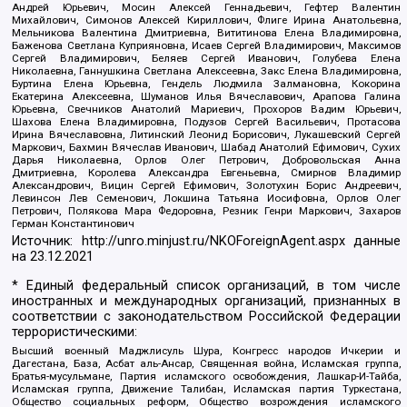
Андрей Юрьевич, Мосин Алексей Геннадьевич, Гефтер Валентин
Михайлович, Симонов Алексей Кириллович, Флиге Ирина Анатольевна,
Мельникова Валентина Дмитриевна, Вититинова Елена Владимировна,
Баженова Светлана Куприяновна, Исаев Сергей Владимирович, Максимов
Сергей Владимирович, Беляев Сергей Иванович, Голубева Елена
Николаевна, Ганнушкина Светлана Алексеевна, Закс Елена Владимировна,
Буртина Елена Юрьевна, Гендель Людмила Залмановна, Кокорина
Екатерина Алексеевна, Шуманов Илья Вячеславович, Арапова Галина
Юрьевна, Свечников Анатолий Мариевич, Прохоров Вадим Юрьевич,
Шахова Елена Владимировна, Подузов Сергей Васильевич, Протасова
Ирина Вячеславовна, Литинский Леонид Борисович, Лукашевский Сергей
Маркович, Бахмин Вячеслав Иванович, Шабад Анатолий Ефимович, Сухих
Дарья Николаевна, Орлов Олег Петрович, Добровольская Анна
Дмитриевна, Королева Александра Евгеньевна, Смирнов Владимир
Александрович, Вицин Сергей Ефимович, Золотухин Борис Андреевич,
Левинсон Лев Семенович, Локшина Татьяна Иосифовна, Орлов Олег
Петрович, Полякова Мара Федоровна, Резник Генри Маркович, Захаров
Герман Константинович
Источник:
http://unro.minjust.ru/NKOForeignAgent.aspx
данные
на
23.12.2021
* Единый федеральный список организаций, в том числе
иностранных и международных организаций, признанных в
соответствии с законодательством Российской Федерации
террористическими:
Высший военный Маджлисуль Шура, Конгресс народов Ичкерии и
Дагестана, База, Асбат аль-Ансар, Священная война, Исламская группа,
Братья-мусульмане, Партия исламского освобождения, Лашкар-И-Тайба,
Исламская группа, Движение Талибан, Исламская партия Туркестана,
Общество социальных реформ, Общество возрождения исламского