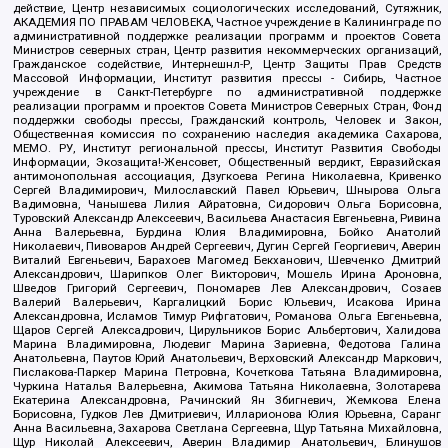
действие, Центр независимых социологических исследований, Сутяжник,
АКАДЕМИЯ ПО ПРАВАМ ЧЕЛОВЕКА, Частное учреждение в Калининграде по
административной поддержке реализации программ и проектов Совета
Министров северных стран, Центр развития некоммерческих организаций,
Гражданское содействие, Интернешнл-Р, Центр Защиты Прав Средств
Массовой Информации, Институт развития прессы - Сибирь, Частное
учреждение в Санкт-Петербурге по административной поддержке
реализации программ и проектов Совета Министров Северных Стран, Фонд
поддержки свободы прессы, Гражданский контроль, Человек и Закон,
Общественная комиссия по сохранению наследия академика Сахарова,
МЕМО. РУ, Институт региональной прессы, Институт Развития Свободы
Информации, Экозащита!-Женсовет, Общественный вердикт, Евразийская
антимонопольная ассоциация, Дзугкоева Регина Николаевна, Кривенко
Сергей Владимирович, Милославский Павел Юрьевич, Шнырова Ольга
Вадимовна, Чанышева Лилия Айратовна, Сидорович Ольга Борисовна,
Туровский Александр Алексеевич, Васильева Анастасия Евгеньевна, Ривина
Анна Валерьевна, Бурдина Юлия Владимировна, Бойко Анатолий
Николаевич, Пивоваров Андрей Сергеевич, Дугин Сергей Георгиевич, Аверин
Виталий Евгеньевич, Барахоев Магомед Бекханович, Шевченко Дмитрий
Александрович, Шарипков Олег Викторович, Мошель Ирина Ароновна,
Шведов Григорий Сергеевич, Пономарев Лев Александрович, Созаев
Валерий Валерьевич, Каргалицкий Борис Юльевич, Исакова Ирина
Александровна, Исламов Тимур Рифгатович, Романова Ольга Евгеньевна,
Щаров Сергей Алексадрович, Цирульников Борис Альбертович, Халидова
Марина Владимировна, Людевиг Марина Зариевна, Федотова Галина
Анатольевна, Паутов Юрий Анатольевич, Верховский Александр Маркович,
Пислакова-Паркер Марина Петровна, Кочеткова Татьяна Владимировна,
Чуркина Наталья Валерьевна, Акимова Татьяна Николаевна, Золотарева
Екатерина Александровна, Рачинский Ян Збигневич, Жемкова Елена
Борисовна, Гудков Лев Дмитриевич, Илларионова Юлия Юрьевна, Саранг
Анна Васильевна, Захарова Светлана Сергеевна, Щур Татьяна Михайловна,
Щур Николай Алексеевич, Аверин Владимир Анатольевич, Блинушов