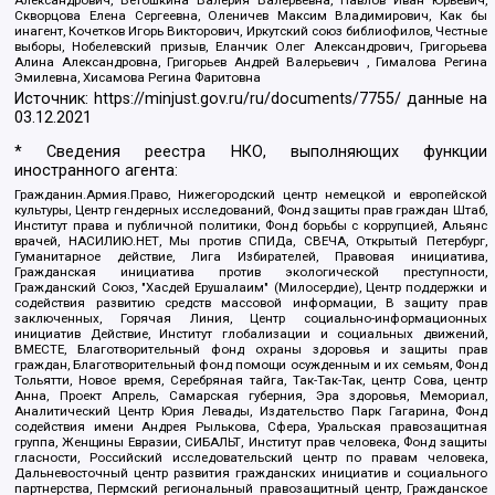
Скворцова Елена Сергеевна, Оленичев Максим Владимирович, Как бы
инагент, Кочетков Игорь Викторович, Иркутский союз библиофилов, Честные
выборы, Нобелевский призыв, Еланчик Олег Александрович, Григорьева
Алина Александровна, Григорьев Андрей Валерьевич , Гималова Регина
Эмилевна, Хисамова Регина Фаритовна
Источник:
https://minjust.gov.ru/ru/documents/7755/
данные на
03.12.2021
* Сведения реестра НКО, выполняющих функции
иностранного агента:
Гражданин.Армия.Право, Нижегородский центр немецкой и европейской
культуры, Центр гендерных исследований, Фонд защиты прав граждан Штаб,
Институт права и публичной политики, Фонд борьбы с коррупцией, Альянс
врачей, НАСИЛИЮ.НЕТ, Мы против СПИДа, СВЕЧА, Открытый Петербург,
Гуманитарное действие, Лига Избирателей, Правовая инициатива,
Гражданская инициатива против экологической преступности,
Гражданский Союз, "Хасдей Ерушалаим" (Милосердие), Центр поддержки и
содействия развитию средств массовой информации, В защиту прав
заключенных, Горячая Линия, Центр социально-информационных
инициатив Действие, Институт глобализации и социальных движений,
ВМЕСТЕ, Благотворительный фонд охраны здоровья и защиты прав
граждан, Благотворительный фонд помощи осужденным и их семьям, Фонд
Тольятти, Новое время, Серебряная тайга, Так-Так-Так, центр Сова, центр
Анна, Проект Апрель, Самарская губерния, Эра здоровья, Мемориал,
Аналитический Центр Юрия Левады, Издательство Парк Гагарина, Фонд
содействия имени Андрея Рылькова, Сфера, Уральская правозащитная
группа, Женщины Евразии, СИБАЛЬТ, Институт прав человека, Фонд защиты
гласности, Российский исследовательский центр по правам человека,
Дальневосточный центр развития гражданских инициатив и социального
партнерства, Пермский региональный правозащитный центр, Гражданское