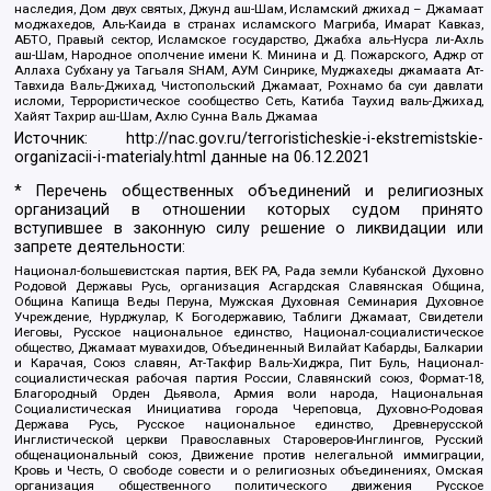
наследия, Дом двух святых, Джунд аш-Шам, Исламский джихад – Джамаат
моджахедов, Аль-Каида в странах исламского Магриба, Имарат Кавказ,
АБТО, Правый сектор, Исламское государство, Джабха аль-Нусра ли-Ахль
аш-Шам, Народное ополчение имени К. Минина и Д. Пожарского, Аджр от
Аллаха Субхану уа Тагьаля SHAM, АУМ Синрике, Муджахеды джамаата Ат-
Тавхида Валь-Джихад, Чистопольский Джамаат, Рохнамо ба суи давлати
исломи, Террористическое сообщество Сеть, Катиба Таухид валь-Джихад,
Хайят Тахрир аш-Шам, Ахлю Сунна Валь Джамаа
Источник:
http://nac.gov.ru/terroristicheskie-i-ekstremistskie-
organizacii-i-materialy.html
данные на
06.12.2021
* Перечень общественных объединений и религиозных
организаций в отношении которых судом принято
вступившее в законную силу решение о ликвидации или
запрете деятельности:
Национал-большевистская партия, ВЕК РА, Рада земли Кубанской Духовно
Родовой Державы Русь, организация Асгардская Славянская Община,
Община Капища Веды Перуна, Мужская Духовная Семинария Духовное
Учреждение, Нурджулар, К Богодержавию, Таблиги Джамаат, Свидетели
Иеговы, Русское национальное единство, Национал-социалистическое
общество, Джамаат мувахидов, Объединенный Вилайат Кабарды, Балкарии
и Карачая, Союз славян, Ат-Такфир Валь-Хиджра, Пит Буль, Национал-
социалистическая рабочая партия России, Славянский союз, Формат-18,
Благородный Орден Дьявола, Армия воли народа, Национальная
Социалистическая Инициатива города Череповца, Духовно-Родовая
Держава Русь, Русское национальное единство, Древнерусской
Инглистической церкви Православных Староверов-Инглингов, Русский
общенациональный союз, Движение против нелегальной иммиграции,
Кровь и Честь, О свободе совести и о религиозных объединениях, Омская
организация общественного политического движения Русское