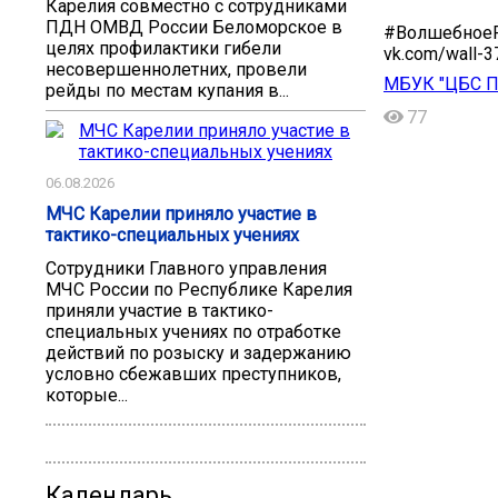
Карелия совместно с сотрудниками
ПДН ОМВД России Беломорское в
#ВолшебноеРо
целях профилактики гибели
vk.com/wall-
несовершеннолетних, провели
МБУК "ЦБС Пи
рейды по местам купания в...
77
06.08.2026
МЧС Карелии приняло участие в
тактико-специальных учениях
Сотрудники Главного управления
МЧС России по Республике Карелия
приняли участие в тактико-
специальных учениях по отработке
действий по розыску и задержанию
условно сбежавших преступников,
которые...
Календарь