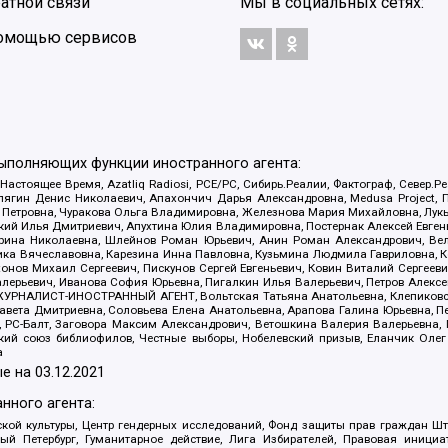
атной связи
Мы в социальных сетях:
 помощью сервисов
выполняющих функции иностранного агента:
 Настоящее Время, Azatliq Radiosi, PCE/PC, Сибирь.Реалии, Фактограф, Север
ягин Денис Николаевич, Апахончич Дарья Александровна, Medusa Project, П
етровна, Чуракова Ольга Владимировна, Железнова Мария Михайловна, Лукьян
й Илья Дмитриевич, Апухтина Юлия Владимировна, Постернак Алексей Евгеньев
рина Николаевна, Шлейнов Роман Юрьевич, Анин Роман Александрович, Вел
оника Вячеславовна, Карезина Инна Павловна, Кузьмина Людмила Гавриловна
ов Михаил Сергеевич, Пискунов Сергей Евгеньевич, Ковин Виталий Сергеевич
алерьевич, Иванова София Юрьевна, Пигалкин Илья Валерьевич, Петров Алексе
а, ЖУРНАЛИСТ-ИНОСТРАННЫЙ АГЕНТ, Вольтская Татьяна Анатольевна, Клепиков
авета Дмитриевна, Соловьева Елена Анатольевна, Арапова Галина Юрьевна, П
иа, РС-Балт, Заговора Максим Александрович, Ветошкина Валерия Валерьевна
ский союз библиофилов, Честные выборы, Нобелевский призыв, Еланчик Олег
а
е на
03.12.2021
нного агента:
ой культуры, Центр гендерных исследований, Фонд защиты прав граждан Шта
 Петербург, Гуманитарное действие, Лига Избирателей, Правовая инициат