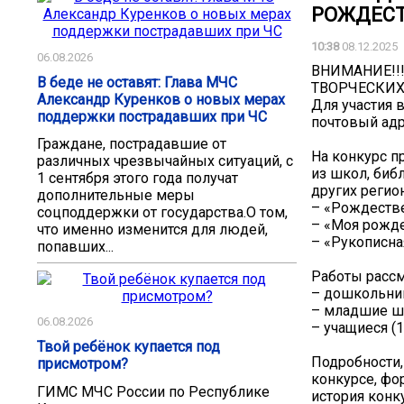
РОЖДЕСТ
10:38
08.12.2025
06.08.2026
ВНИМАНИЕ!!!
В беде не оставят: Глава МЧС
ТВОРЧЕСКИХ
Александр Куренков о новых мерах
Для участия 
поддержки пострадавших при ЧС
почтовый адре
Граждане, пострадавшие от
На конкурс п
различных чрезвычайных ситуаций, с
из школ, биб
1 сентября этого года получат
других регио
дополнительные меры
– «Рождеств
соцподдержки от государства.О том,
– «Моя рожде
что именно изменится для людей,
– «Рукописна
попавших...
Работы рассм
– дошкольни
– младшие шк
06.08.2026
– учащиеся (1
Твой ребёнок купается под
Подробности,
присмотром?
конкурсе, фо
ГИМС МЧС России по Республике
история конк