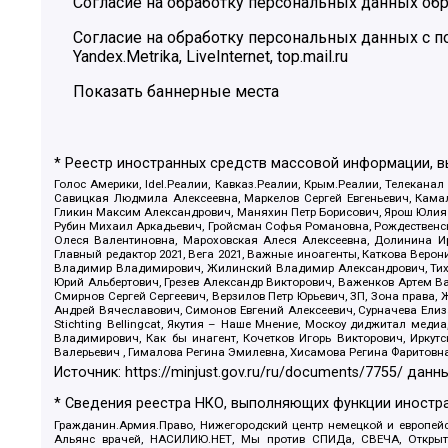
Согласие на обработку персональных данных обр
Согласие на обработку персональных данных с
Yandex.Metrika, LiveInternet, top.mail.ru
Показать баннерные места
* Реестр иностранных средств массовой информации, 
Голос Америки, Idel.Реалии, Кавказ.Реалии, Крым.Реалии, Телеканал
Савицкая Людмила Алексеевна, Маркелов Сергей Евгеньевич, Камал
Гликин Максим Александрович, Маняхин Петр Борисович, Ярош Юлия П
Рубин Михаил Аркадьевич, Гройсман Софья Романовна, Рождественски
Олеся Валентиновна, Мароховская Алеся Алексеевна, Долинина И
Главный редактор 2021, Вега 2021, Важные иноагенты, Каткова Вер
Владимир Владимирович, Жилинский Владимир Александрович, Тихон
Юрий Альбертович, Грезев Александр Викторович, Важенков Артем В
Смирнов Сергей Сергеевич, Верзилов Петр Юрьевич, ЗП, Зона прав
Андрей Вячеславович, Симонов Евгений Алексеевич, Сурначева Елиз
Stichting Bellingcat, Якутия – Наше Мнение, Москоу диджитал мед
Владимирович, Как бы инагент, Кочетков Игорь Викторович, Иркут
Валерьевич , Гималова Регина Эмилевна, Хисамова Регина Фаритовн
Источник:
https://minjust.gov.ru/ru/documents/7755/
данны
* Сведения реестра НКО, выполняющих функции иностра
Гражданин.Армия.Право, Нижегородский центр немецкой и европейск
Альянс врачей, НАСИЛИЮ.НЕТ, Мы против СПИДа, СВЕЧА, Открытый