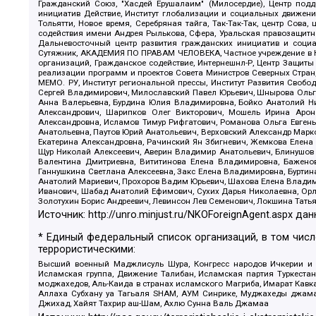
Гражданский Союз, "Хасдей Ерушалаим" (Милосердие), Центр под
инициатив Действие, Институт глобализации и социальных движен
Тольятти, Новое время, Серебряная тайга, Так-Так-Так, центр Сова
содействия имени Андрея Рылькова, Сфера, Уральская правозащитна
Дальневосточный центр развития гражданских инициатив и социа
Сутяжник, АКАДЕМИЯ ПО ПРАВАМ ЧЕЛОВЕКА, Частное учреждение в Ка
организаций, Гражданское содействие, Интернешнл-Р, Центр Защиты
реализации программ и проектов Совета Министров Северных Стран
МЕМО. РУ, Институт региональной прессы, Институт Развития Своб
Сергей Владимирович, Милославский Павел Юрьевич, Шнырова Ольга
Анна Валерьевна, Бурдина Юлия Владимировна, Бойко Анатолий Ник
Александрович, Шарипков Олег Викторович, Мошель Ирина Ароно
Александровна, Исламов Тимур Рифгатович, Романова Ольга Евгень
Анатольевна, Паутов Юрий Анатольевич, Верховский Александр Марк
Екатерина Александровна, Рачинский Ян Збигневич, Жемкова Елена 
Щур Николай Алексеевич, Аверин Владимир Анатольевич, Блинушов 
Валентина Дмитриевна, Вититинова Елена Владимировна, Баженов
Ганнушкина Светлана Алексеевна, Закс Елена Владимировна, Буртин
Анатолий Мариевич, Прохоров Вадим Юрьевич, Шахова Елена Владими
Иванович, Шабад Анатолий Ефимович, Сухих Дарья Николаевна, Орл
Золотухин Борис Андреевич, Левинсон Лев Семенович, Локшина Тать
Источник:
http://unro.minjust.ru/NKOForeignAgent.aspx
дан
* Единый федеральный список организаций, в том чис
террористическими:
Высший военный Маджлисуль Шура, Конгресс народов Ичкерии и Да
Исламская группа, Движение Талибан, Исламская партия Туркест
моджахедов, Аль-Каида в странах исламского Магриба, Имарат Кавка
Аллаха Субхану уа Тагьаля SHAM, АУМ Синрике, Муджахеды джамаа
Джихад, Хайят Тахрир аш-Шам, Ахлю Сунна Валь Джамаа