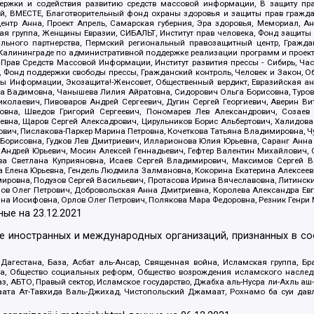
держки и содействия развитию средств массовой информации, В защиту п
ий, ВМЕСТЕ, Благотворительный фонд охраны здоровья и защиты прав граж
, центр Анна, Проект Апрель, Самарская губерния, Эра здоровья, Мемориал,
я группа, Женщины Евразии, СИБАЛЬТ, Институт прав человека, Фонд защиты 
льного партнерства, Пермский региональный правозащитный центр, Граждан
лининграде по административной поддержке реализации программ и проекто
 Прав Средств Массовой Информации, Институт развития прессы - Сибирь, Ча
, Фонд поддержки свободы прессы, Гражданский контроль, Человек и Закон, 
оды Информации, Экозащита!-Женсовет, Общественный вердикт, Евразийская а
 Вадимовна, Чанышева Лилия Айратовна, Сидорович Ольга Борисовна, Туровс
олаевич, Пивоваров Андрей Сергеевич, Дугин Сергей Георгиевич, Аверин В
вна, Шведов Григорий Сергеевич, Пономарев Лев Александрович, Созаев
евна, Щаров Сергей Алексадрович, Цирульников Борис Альбертович, Халидо
ович, Пислакова-Паркер Марина Петровна, Кочеткова Татьяна Владимировна, Ч
Борисовна, Гудков Лев Дмитриевич, Илларионова Юлия Юрьевна, Саранг Анна
Андрей Юрьевич, Мосин Алексей Геннадьевич, Гефтер Валентин Михайлович,
а Светлана Куприяновна, Исаев Сергей Владимирович, Максимов Сергей Вл
а Елена Юрьевна, Гендель Людмила Залмановна, Кокорина Екатерина Алексее
ровна, Подузов Сергей Васильевич, Протасова Ирина Вячеславовна, Литинск
ов Олег Петрович, Добровольская Анна Дмитриевна, Королева Александра Ев
яна Иосифовна, Орлов Олег Петрович, Полякова Мара Федоровна, Резник Генри
ные на
23.12.2021
ле иностранных и международных организаций, признанных в с
гестана, База, Асбат аль-Ансар, Священная война, Исламская группа, Бра
ана, Общество социальных реформ, Общество возрождения исламского насле
з, АБТО, Правый сектор, Исламское государство, Джабха аль-Нусра ли-Ахль а
та Ат-Тавхида Валь-Джихад, Чистопольский Джамаат, Рохнамо ба суи давлат