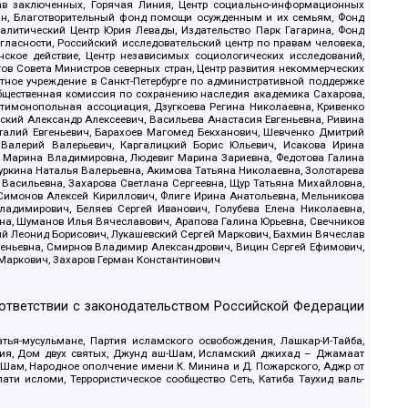
рав заключенных, Горячая Линия, Центр социально-информационных
дан, Благотворительный фонд помощи осужденным и их семьям, Фонд
 Аналитический Центр Юрия Левады, Издательство Парк Гагарина, Фонд
гласности, Российский исследовательский центр по правам человека,
ское действие, Центр независимых социологических исследований,
в Совета Министров северных стран, Центр развития некоммерческих
стное учреждение в Санкт-Петербурге по административной поддержке
Общественная комиссия по сохранению наследия академика Сахарова,
нтимонопольная ассоциация, Дзугкоева Регина Николаевна, Кривенко
кий Александр Алексеевич, Васильева Анастасия Евгеньевна, Ривина
италий Евгеньевич, Барахоев Магомед Бекханович, Шевченко Дмитрий
 Валерий Валерьевич, Каргалицкий Борис Юльевич, Исакова Ирина
ва Марина Владимировна, Людевиг Марина Зариевна, Федотова Галина
уркина Наталья Валерьевна, Акимова Татьяна Николаевна, Золотарева
 Васильевна, Захарова Светлана Сергеевна, Щур Татьяна Михайловна,
 Симонов Алексей Кириллович, Флиге Ирина Анатольевна, Мельникова
адимирович, Беляев Сергей Иванович, Голубева Елена Николаевна,
вна, Шуманов Илья Вячеславович, Арапова Галина Юрьевна, Свечников
ий Леонид Борисович, Лукашевский Сергей Маркович, Бахмин Вячеслав
геньевна, Смирнов Владимир Александрович, Вицин Сергей Ефимович,
 Маркович, Захаров Герман Константинович
оответствии с законодательством Российской Федерации
тья-мусульмане, Партия исламского освобождения, Лашкар-И-Тайба,
дия, Дом двух святых, Джунд аш-Шам, Исламский джихад – Джамаат
ш-Шам, Народное ополчение имени К. Минина и Д. Пожарского, Аджр от
и исломи, Террористическое сообщество Сеть, Катиба Таухид валь-