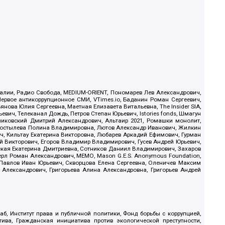
.Реалии, Радио Свобода, MEDIUM-ORIENT, Пономарев Лев Александрович,
ервое антикоррупционное СМИ, VTimes.io, Баданин Роман Сергеевич,
ова Юлия Сергеевна, Маетная Елизавета Витальевна, The Insider SIA,
ич, Телеканал Дождь, Петров Степан Юрьевич, Istories fonds, Шмагун
иковский Дмитрий Александрович, Альтаир 2021, Ромашки монолит,
, Костылева Полина Владимировна, Лютов Александр Иванович, Жилкин
, Кильтау Екатерина Викторовна, Любарев Аркадий Ефимович, Гурман
й Викторович, Егоров Владимир Владимирович, Гусев Андрей Юрьевич,
ская Екатерина Дмитриевна, Сотников Даниил Владимирович, Захаров
ерл Роман Александрович, МЕМО, Mason G.E.S. Anonymous Foundation,
, Павлов Иван Юрьевич, Скворцова Елена Сергеевна, Оленичев Максим
 Александрович, Григорьева Алина Александровна, Григорьев Андрей
б, Институт права и публичной политики, Фонд борьбы с коррупцией,
ива, Гражданская инициатива против экологической преступности,