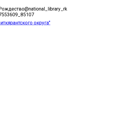
ждество@national_library_rk
37553609_85107
ткярантского округа"