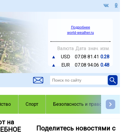
Подробнее
world-weather.ru
Валюта
Дата
знач.
изм.
▲
USD
07.08
81.41
0.28
▲
EUR
07.08
94.06
0.48
йство
Спорт
Безопасность и правопорядок
от на
Поделитесь новостями с
ШЕБНОЕ