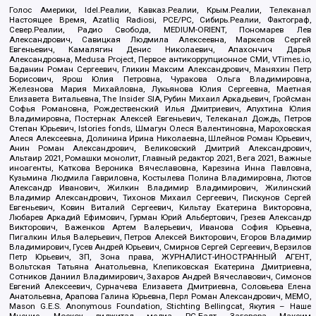
Голос Америки, Idel.Реалии, Кавказ.Реалии, Крым.Реалии, Телеканал
Настоящее Время, Azatliq Radiosi, PCE/PC, Сибирь.Реалии, Фактограф,
Север.Реалии, Радио Свобода, MEDIUM-ORIENT, Пономарев Лев
Александрович, Савицкая Людмила Алексеевна, Маркелов Сергей
Евгеньевич, Камалягин Денис Николаевич, Апахончич Дарья
Александровна, Medusa Project, Первое антикоррупционное СМИ, VTimes.io,
Баданин Роман Сергеевич, Гликин Максим Александрович, Маняхин Петр
Борисович, Ярош Юлия Петровна, Чуракова Ольга Владимировна,
Железнова Мария Михайловна, Лукьянова Юлия Сергеевна, Маетная
Елизавета Витальевна, The Insider SIA, Рубин Михаил Аркадьевич, Гройсман
Софья Романовна, Рождественский Илья Дмитриевич, Апухтина Юлия
Владимировна, Постернак Алексей Евгеньевич, Телеканал Дождь, Петров
Степан Юрьевич, Istories fonds, Шмагун Олеся Валентиновна, Мароховская
Алеся Алексеевна, Долинина Ирина Николаевна, Шлейнов Роман Юрьевич,
Анин Роман Александрович, Великовский Дмитрий Александрович,
Альтаир 2021, Ромашки монолит, Главный редактор 2021, Вега 2021, Важные
иноагенты, Каткова Вероника Вячеславовна, Карезина Инна Павловна,
Кузьмина Людмила Гавриловна, Костылева Полина Владимировна, Лютов
Александр Иванович, Жилкин Владимир Владимирович, Жилинский
Владимир Александрович, Тихонов Михаил Сергеевич, Пискунов Сергей
Евгеньевич, Ковин Виталий Сергеевич, Кильтау Екатерина Викторовна,
Любарев Аркадий Ефимович, Гурман Юрий Альбертович, Грезев Александр
Викторович, Важенков Артем Валерьевич, Иванова София Юрьевна,
Пигалкин Илья Валерьевич, Петров Алексей Викторович, Егоров Владимир
Владимирович, Гусев Андрей Юрьевич, Смирнов Сергей Сергеевич, Верзилов
Петр Юрьевич, ЗП, Зона права, ЖУРНАЛИСТ-ИНОСТРАННЫЙ АГЕНТ,
Вольтская Татьяна Анатольевна, Клепиковская Екатерина Дмитриевна,
Сотников Даниил Владимирович, Захаров Андрей Вячеславович, Симонов
Евгений Алексеевич, Сурначева Елизавета Дмитриевна, Соловьева Елена
Анатольевна, Арапова Галина Юрьевна, Перл Роман Александрович, МЕМО,
Mason G.E.S. Anonymous Foundation, Stichting Bellingcat, Якутия – Наше
Мнение, Москоу диджитал медиа, РС-Балт, Заговора Максим