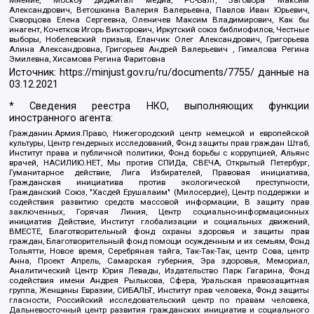
Александрович, Ветошкина Валерия Валерьевна, Павлов Иван Юрьевич,
Скворцова Елена Сергеевна, Оленичев Максим Владимирович, Как бы
инагент, Кочетков Игорь Викторович, Иркутский союз библиофилов, Честные
выборы, Нобелевский призыв, Еланчик Олег Александрович, Григорьева
Алина Александровна, Григорьев Андрей Валерьевич , Гималова Регина
Эмилевна, Хисамова Регина Фаритовна
Источник:
https://minjust.gov.ru/ru/documents/7755/
данные на
03.12.2021
* Сведения реестра НКО, выполняющих функции
иностранного агента:
Гражданин.Армия.Право, Нижегородский центр немецкой и европейской
культуры, Центр гендерных исследований, Фонд защиты прав граждан Штаб,
Институт права и публичной политики, Фонд борьбы с коррупцией, Альянс
врачей, НАСИЛИЮ.НЕТ, Мы против СПИДа, СВЕЧА, Открытый Петербург,
Гуманитарное действие, Лига Избирателей, Правовая инициатива,
Гражданская инициатива против экологической преступности,
Гражданский Союз, "Хасдей Ерушалаим" (Милосердие), Центр поддержки и
содействия развитию средств массовой информации, В защиту прав
заключенных, Горячая Линия, Центр социально-информационных
инициатив Действие, Институт глобализации и социальных движений,
ВМЕСТЕ, Благотворительный фонд охраны здоровья и защиты прав
граждан, Благотворительный фонд помощи осужденным и их семьям, Фонд
Тольятти, Новое время, Серебряная тайга, Так-Так-Так, центр Сова, центр
Анна, Проект Апрель, Самарская губерния, Эра здоровья, Мемориал,
Аналитический Центр Юрия Левады, Издательство Парк Гагарина, Фонд
содействия имени Андрея Рылькова, Сфера, Уральская правозащитная
группа, Женщины Евразии, СИБАЛЬТ, Институт прав человека, Фонд защиты
гласности, Российский исследовательский центр по правам человека,
Дальневосточный центр развития гражданских инициатив и социального