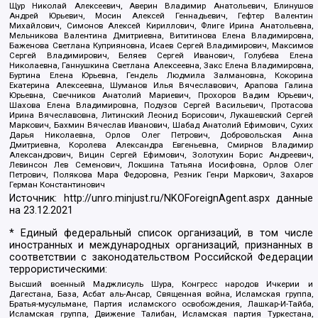
Щур Николай Алексеевич, Аверин Владимир Анатольевич, Блинушов
Андрей Юрьевич, Мосин Алексей Геннадьевич, Гефтер Валентин
Михайлович, Симонов Алексей Кириллович, Флиге Ирина Анатольевна,
Мельникова Валентина Дмитриевна, Вититинова Елена Владимировна,
Баженова Светлана Куприяновна, Исаев Сергей Владимирович, Максимов
Сергей Владимирович, Беляев Сергей Иванович, Голубева Елена
Николаевна, Ганнушкина Светлана Алексеевна, Закс Елена Владимировна,
Буртина Елена Юрьевна, Гендель Людмила Залмановна, Кокорина
Екатерина Алексеевна, Шуманов Илья Вячеславович, Арапова Галина
Юрьевна, Свечников Анатолий Мариевич, Прохоров Вадим Юрьевич,
Шахова Елена Владимировна, Подузов Сергей Васильевич, Протасова
Ирина Вячеславовна, Литинский Леонид Борисович, Лукашевский Сергей
Маркович, Бахмин Вячеслав Иванович, Шабад Анатолий Ефимович, Сухих
Дарья Николаевна, Орлов Олег Петрович, Добровольская Анна
Дмитриевна, Королева Александра Евгеньевна, Смирнов Владимир
Александрович, Вицин Сергей Ефимович, Золотухин Борис Андреевич,
Левинсон Лев Семенович, Локшина Татьяна Иосифовна, Орлов Олег
Петрович, Полякова Мара Федоровна, Резник Генри Маркович, Захаров
Герман Константинович
Источник:
http://unro.minjust.ru/NKOForeignAgent.aspx
данные
на
23.12.2021
* Единый федеральный список организаций, в том числе
иностранных и международных организаций, признанных в
соответствии с законодательством Российской Федерации
террористическими:
Высший военный Маджлисуль Шура, Конгресс народов Ичкерии и
Дагестана, База, Асбат аль-Ансар, Священная война, Исламская группа,
Братья-мусульмане, Партия исламского освобождения, Лашкар-И-Тайба,
Исламская группа, Движение Талибан, Исламская партия Туркестана,