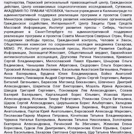
партнерства, Пермский региональный правозащитный центр, Гражданское
действие, Центр независимых социологических исследований, Сутяжник,
АКАДЕМИЯ ПО ПРАВАМ ЧЕЛОВЕКА, Частное учреждение в Калининграде по
административной поддержке реализации программ и проектов Совета
Министров северных стран, Центр развития некоммерческих организаций,
Гражданское содействие, Интернешнл-Р, Центр Защиты Прав Средств
Массовой Информации, Институт развития прессы - Сибирь, Частное
учреждение в Санкт-Петербурге по административной поддержке
реализации программ и проектов Совета Министров Северных Стран, Фонд
поддержки свободы прессы, Гражданский контроль, Человек и Закон,
Общественная комиссия по сохранению наследия академика Сахарова,
МЕМО. РУ, Институт региональной прессы, Институт Развития Свободы
Информации, Экозащита!-Женсовет, Общественный вердикт, Евразийская
антимонопольная ассоциация, Дзугкоева Регина Николаевна, Кривенко
Сергей Владимирович, Милославский Павел Юрьевич, Шнырова Ольга
Вадимовна, Чанышева Лилия Айратовна, Сидорович Ольга Борисовна,
Туровский Александр Алексеевич, Васильева Анастасия Евгеньевна, Ривина
Анна Валерьевна, Бурдина Юлия Владимировна, Бойко Анатолий
Николаевич, Пивоваров Андрей Сергеевич, Дугин Сергей Георгиевич, Аверин
Виталий Евгеньевич, Барахоев Магомед Бекханович, Шевченко Дмитрий
Александрович, Шарипков Олег Викторович, Мошель Ирина Ароновна,
Шведов Григорий Сергеевич, Пономарев Лев Александрович, Созаев
Валерий Валерьевич, Каргалицкий Борис Юльевич, Исакова Ирина
Александровна, Исламов Тимур Рифгатович, Романова Ольга Евгеньевна,
Щаров Сергей Алексадрович, Цирульников Борис Альбертович, Халидова
Марина Владимировна, Людевиг Марина Зариевна, Федотова Галина
Анатольевна, Паутов Юрий Анатольевич, Верховский Александр Маркович,
Пислакова-Паркер Марина Петровна, Кочеткова Татьяна Владимировна,
Чуркина Наталья Валерьевна, Акимова Татьяна Николаевна, Золотарева
Екатерина Александровна, Рачинский Ян Збигневич, Жемкова Елена
Борисовна, Гудков Лев Дмитриевич, Илларионова Юлия Юрьевна, Саранг
Анна Васильевна, Захарова Светлана Сергеевна, Щур Татьяна Михайловна,