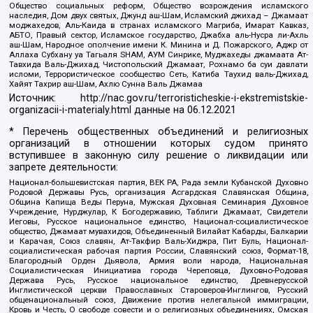
Общество социальных реформ, Общество возрождения исламского
наследия, Дом двух святых, Джунд аш-Шам, Исламский джихад – Джамаат
моджахедов, Аль-Каида в странах исламского Магриба, Имарат Кавказ,
АБТО, Правый сектор, Исламское государство, Джабха аль-Нусра ли-Ахль
аш-Шам, Народное ополчение имени К. Минина и Д. Пожарского, Аджр от
Аллаха Субхану уа Тагьаля SHAM, АУМ Синрике, Муджахеды джамаата Ат-
Тавхида Валь-Джихад, Чистопольский Джамаат, Рохнамо ба суи давлати
исломи, Террористическое сообщество Сеть, Катиба Таухид валь-Джихад,
Хайят Тахрир аш-Шам, Ахлю Сунна Валь Джамаа
Источник:
http://nac.gov.ru/terroristicheskie-i-ekstremistskie-
organizacii-i-materialy.html
данные на
06.12.2021
* Перечень общественных объединений и религиозных
организаций в отношении которых судом принято
вступившее в законную силу решение о ликвидации или
запрете деятельности:
Национал-большевистская партия, ВЕК РА, Рада земли Кубанской Духовно
Родовой Державы Русь, организация Асгардская Славянская Община,
Община Капища Веды Перуна, Мужская Духовная Семинария Духовное
Учреждение, Нурджулар, К Богодержавию, Таблиги Джамаат, Свидетели
Иеговы, Русское национальное единство, Национал-социалистическое
общество, Джамаат мувахидов, Объединенный Вилайат Кабарды, Балкарии
и Карачая, Союз славян, Ат-Такфир Валь-Хиджра, Пит Буль, Национал-
социалистическая рабочая партия России, Славянский союз, Формат-18,
Благородный Орден Дьявола, Армия воли народа, Национальная
Социалистическая Инициатива города Череповца, Духовно-Родовая
Держава Русь, Русское национальное единство, Древнерусской
Инглистической церкви Православных Староверов-Инглингов, Русский
общенациональный союз, Движение против нелегальной иммиграции,
Кровь и Честь, О свободе совести и о религиозных объединениях, Омская