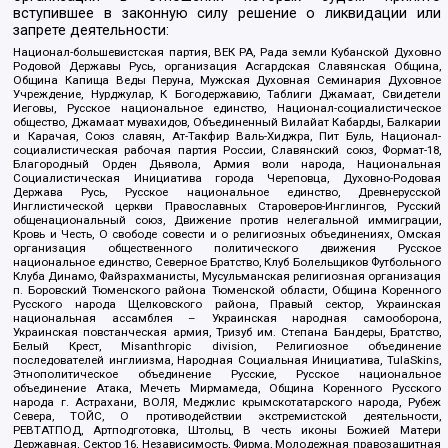
вступившее в законную силу решение о ликвидации или
запрете деятельности:
Национал-большевистская партия, ВЕК РА, Рада земли Кубанской Духовно
Родовой Державы Русь, организация Асгардская Славянская Община,
Община Капища Веды Перуна, Мужская Духовная Семинария Духовное
Учреждение, Нурджулар, К Богодержавию, Таблиги Джамаат, Свидетели
Иеговы, Русское национальное единство, Национал-социалистическое
общество, Джамаат мувахидов, Объединенный Вилайат Кабарды, Балкарии
и Карачая, Союз славян, Ат-Такфир Валь-Хиджра, Пит Буль, Национал-
социалистическая рабочая партия России, Славянский союз, Формат-18,
Благородный Орден Дьявола, Армия воли народа, Национальная
Социалистическая Инициатива города Череповца, Духовно-Родовая
Держава Русь, Русское национальное единство, Древнерусской
Инглистической церкви Православных Староверов-Инглингов, Русский
общенациональный союз, Движение против нелегальной иммиграции,
Кровь и Честь, О свободе совести и о религиозных объединениях, Омская
организация общественного политического движения Русское
национальное единство, Северное Братство, Клуб Болельщиков Футбольного
Клуба Динамо, Файзрахманисты, Мусульманская религиозная организация
п. Боровский Тюменского района Тюменской области, Община Коренного
Русского народа Щелковского района, Правый сектор, Украинская
национальная ассамблея – Украинская народная самооборона,
Украинская повстанческая армия, Тризуб им. Степана Бандеры, Братство,
Белый Крест, Misanthropic division, Религиозное объединение
последователей инглиизма, Народная Социальная Инициатива, TulaSkins,
Этнополитическое объединение Русские, Русское национальное
объединение Атака, Мечеть Мирмамеда, Община Коренного Русского
народа г. Астрахани, ВОЛЯ, Меджлис крымскотатарского народа, Рубеж
Севера, ТОЙС, О противодействии экстремистской деятельности,
РЕВТАТПОД, Артподготовка, Штольц, В честь иконы Божией Матери
Державная, Сектор 16, Независимость, Фирма, Молодежная правозащитная