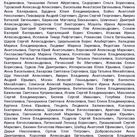
Вадимовна, Чанышева Лилия Айратовна, Сидорович Ольга Борисовна,
Туровский Александр Алексеевич, Васильева Анастасия Евгеньевна, Ривина
Анна Валерьевна, Бурдина Юлия Владимировна, Бойко Анатолий
Николаевич, Пивоваров Андрей Сергеевич, Дугин Сергей Георгиевич, Аверин
Виталий Евгеньевич, Барахоев Магомед Бекханович, Шевченко Дмитрий
Александрович, Шарипков Олег Викторович, Мошель Ирина Ароновна,
Шведов Григорий Сергеевич, Пономарев Лев Александрович, Созаев
Валерий Валерьевич, Каргалицкий Борис Юльевич, Исакова Ирина
Александровна, Исламов Тимур Рифгатович, Романова Ольга Евгеньевна,
Щаров Сергей Алексадрович, Цирульников Борис Альбертович, Халидова
Марина Владимировна, Людевиг Марина Зариевна, Федотова Галина
Анатольевна, Паутов Юрий Анатольевич, Верховский Александр Маркович,
Пислакова-Паркер Марина Петровна, Кочеткова Татьяна Владимировна,
Чуркина Наталья Валерьевна, Акимова Татьяна Николаевна, Золотарева
Екатерина Александровна, Рачинский Ян Збигневич, Жемкова Елена
Борисовна, Гудков Лев Дмитриевич, Илларионова Юлия Юрьевна, Саранг
Анна Васильевна, Захарова Светлана Сергеевна, Щур Татьяна Михайловна,
Щур Николай Алексеевич, Аверин Владимир Анатольевич, Блинушов
Андрей Юрьевич, Мосин Алексей Геннадьевич, Гефтер Валентин
Михайлович, Симонов Алексей Кириллович, Флиге Ирина Анатольевна,
Мельникова Валентина Дмитриевна, Вититинова Елена Владимировна,
Баженова Светлана Куприяновна, Исаев Сергей Владимирович, Максимов
Сергей Владимирович, Беляев Сергей Иванович, Голубева Елена
Николаевна, Ганнушкина Светлана Алексеевна, Закс Елена Владимировна,
Буртина Елена Юрьевна, Гендель Людмила Залмановна, Кокорина
Екатерина Алексеевна, Шуманов Илья Вячеславович, Арапова Галина
Юрьевна, Свечников Анатолий Мариевич, Прохоров Вадим Юрьевич,
Шахова Елена Владимировна, Подузов Сергей Васильевич, Протасова
Ирина Вячеславовна, Литинский Леонид Борисович, Лукашевский Сергей
Маркович, Бахмин Вячеслав Иванович, Шабад Анатолий Ефимович, Сухих
Дарья Николаевна, Орлов Олег Петрович, Добровольская Анна
Дмитриевна, Королева Александра Евгеньевна, Смирнов Владимир