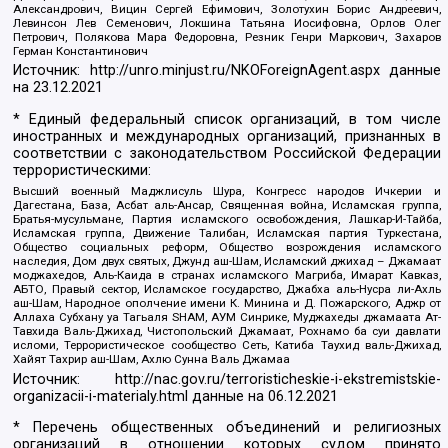
Александрович, Вицин Сергей Ефимович, Золотухин Борис Андреевич,
Левинсон Лев Семенович, Локшина Татьяна Иосифовна, Орлов Олег
Петрович, Полякова Мара Федоровна, Резник Генри Маркович, Захаров
Герман Константинович
Источник:
http://unro.minjust.ru/NKOForeignAgent.aspx
данные
на
23.12.2021
* Единый федеральный список организаций, в том числе
иностранных и международных организаций, признанных в
соответствии с законодательством Российской Федерации
террористическими:
Высший военный Маджлисуль Шура, Конгресс народов Ичкерии и
Дагестана, База, Асбат аль-Ансар, Священная война, Исламская группа,
Братья-мусульмане, Партия исламского освобождения, Лашкар-И-Тайба,
Исламская группа, Движение Талибан, Исламская партия Туркестана,
Общество социальных реформ, Общество возрождения исламского
наследия, Дом двух святых, Джунд аш-Шам, Исламский джихад – Джамаат
моджахедов, Аль-Каида в странах исламского Магриба, Имарат Кавказ,
АБТО, Правый сектор, Исламское государство, Джабха аль-Нусра ли-Ахль
аш-Шам, Народное ополчение имени К. Минина и Д. Пожарского, Аджр от
Аллаха Субхану уа Тагьаля SHAM, АУМ Синрике, Муджахеды джамаата Ат-
Тавхида Валь-Джихад, Чистопольский Джамаат, Рохнамо ба суи давлати
исломи, Террористическое сообщество Сеть, Катиба Таухид валь-Джихад,
Хайят Тахрир аш-Шам, Ахлю Сунна Валь Джамаа
Источник:
http://nac.gov.ru/terroristicheskie-i-ekstremistskie-
organizacii-i-materialy.html
данные на
06.12.2021
* Перечень общественных объединений и религиозных
организаций в отношении которых судом принято