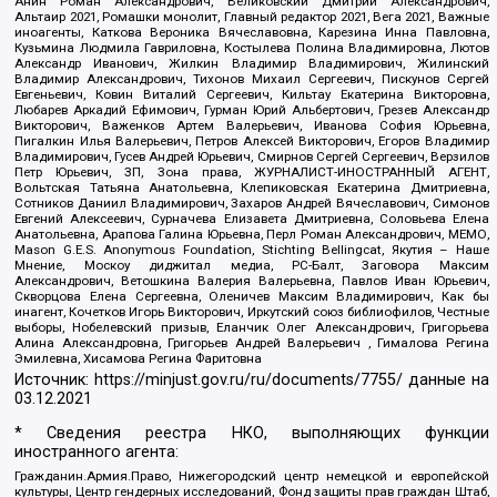
Анин Роман Александрович, Великовский Дмитрий Александрович,
Альтаир 2021, Ромашки монолит, Главный редактор 2021, Вега 2021, Важные
иноагенты, Каткова Вероника Вячеславовна, Карезина Инна Павловна,
Кузьмина Людмила Гавриловна, Костылева Полина Владимировна, Лютов
Александр Иванович, Жилкин Владимир Владимирович, Жилинский
Владимир Александрович, Тихонов Михаил Сергеевич, Пискунов Сергей
Евгеньевич, Ковин Виталий Сергеевич, Кильтау Екатерина Викторовна,
Любарев Аркадий Ефимович, Гурман Юрий Альбертович, Грезев Александр
Викторович, Важенков Артем Валерьевич, Иванова София Юрьевна,
Пигалкин Илья Валерьевич, Петров Алексей Викторович, Егоров Владимир
Владимирович, Гусев Андрей Юрьевич, Смирнов Сергей Сергеевич, Верзилов
Петр Юрьевич, ЗП, Зона права, ЖУРНАЛИСТ-ИНОСТРАННЫЙ АГЕНТ,
Вольтская Татьяна Анатольевна, Клепиковская Екатерина Дмитриевна,
Сотников Даниил Владимирович, Захаров Андрей Вячеславович, Симонов
Евгений Алексеевич, Сурначева Елизавета Дмитриевна, Соловьева Елена
Анатольевна, Арапова Галина Юрьевна, Перл Роман Александрович, МЕМО,
Mason G.E.S. Anonymous Foundation, Stichting Bellingcat, Якутия – Наше
Мнение, Москоу диджитал медиа, РС-Балт, Заговора Максим
Александрович, Ветошкина Валерия Валерьевна, Павлов Иван Юрьевич,
Скворцова Елена Сергеевна, Оленичев Максим Владимирович, Как бы
инагент, Кочетков Игорь Викторович, Иркутский союз библиофилов, Честные
выборы, Нобелевский призыв, Еланчик Олег Александрович, Григорьева
Алина Александровна, Григорьев Андрей Валерьевич , Гималова Регина
Эмилевна, Хисамова Регина Фаритовна
Источник:
https://minjust.gov.ru/ru/documents/7755/
данные на
03.12.2021
* Сведения реестра НКО, выполняющих функции
иностранного агента:
Гражданин.Армия.Право, Нижегородский центр немецкой и европейской
культуры, Центр гендерных исследований, Фонд защиты прав граждан Штаб,