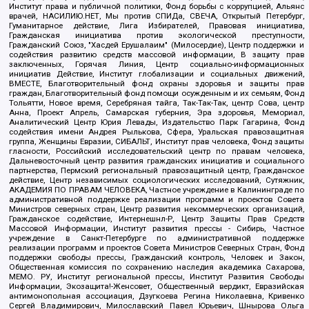
Институт права и публичной политики, Фонд борьбы с коррупцией, Альянс
врачей, НАСИЛИЮ.НЕТ, Мы против СПИДа, СВЕЧА, Открытый Петербург,
Гуманитарное действие, Лига Избирателей, Правовая инициатива,
Гражданская инициатива против экологической преступности,
Гражданский Союз, "Хасдей Ерушалаим" (Милосердие), Центр поддержки и
содействия развитию средств массовой информации, В защиту прав
заключенных, Горячая Линия, Центр социально-информационных
инициатив Действие, Институт глобализации и социальных движений,
ВМЕСТЕ, Благотворительный фонд охраны здоровья и защиты прав
граждан, Благотворительный фонд помощи осужденным и их семьям, Фонд
Тольятти, Новое время, Серебряная тайга, Так-Так-Так, центр Сова, центр
Анна, Проект Апрель, Самарская губерния, Эра здоровья, Мемориал,
Аналитический Центр Юрия Левады, Издательство Парк Гагарина, Фонд
содействия имени Андрея Рылькова, Сфера, Уральская правозащитная
группа, Женщины Евразии, СИБАЛЬТ, Институт прав человека, Фонд защиты
гласности, Российский исследовательский центр по правам человека,
Дальневосточный центр развития гражданских инициатив и социального
партнерства, Пермский региональный правозащитный центр, Гражданское
действие, Центр независимых социологических исследований, Сутяжник,
АКАДЕМИЯ ПО ПРАВАМ ЧЕЛОВЕКА, Частное учреждение в Калининграде по
административной поддержке реализации программ и проектов Совета
Министров северных стран, Центр развития некоммерческих организаций,
Гражданское содействие, Интернешнл-Р, Центр Защиты Прав Средств
Массовой Информации, Институт развития прессы - Сибирь, Частное
учреждение в Санкт-Петербурге по административной поддержке
реализации программ и проектов Совета Министров Северных Стран, Фонд
поддержки свободы прессы, Гражданский контроль, Человек и Закон,
Общественная комиссия по сохранению наследия академика Сахарова,
МЕМО. РУ, Институт региональной прессы, Институт Развития Свободы
Информации, Экозащита!-Женсовет, Общественный вердикт, Евразийская
антимонопольная ассоциация, Дзугкоева Регина Николаевна, Кривенко
Сергей Владимирович, Милославский Павел Юрьевич, Шнырова Ольга