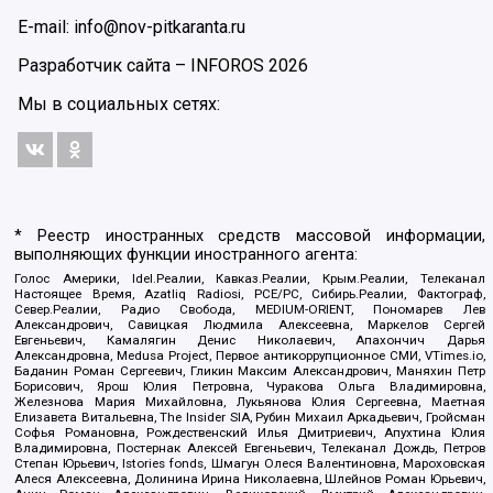
E-mail: info@nov-pitkaranta.ru
Разработчик сайта –
INFOROS
2026
Мы в социальных сетях:
* Реестр иностранных средств массовой информации,
выполняющих функции иностранного агента:
Голос Америки, Idel.Реалии, Кавказ.Реалии, Крым.Реалии, Телеканал
Настоящее Время, Azatliq Radiosi, PCE/PC, Сибирь.Реалии, Фактограф,
Север.Реалии, Радио Свобода, MEDIUM-ORIENT, Пономарев Лев
Александрович, Савицкая Людмила Алексеевна, Маркелов Сергей
Евгеньевич, Камалягин Денис Николаевич, Апахончич Дарья
Александровна, Medusa Project, Первое антикоррупционное СМИ, VTimes.io,
Баданин Роман Сергеевич, Гликин Максим Александрович, Маняхин Петр
Борисович, Ярош Юлия Петровна, Чуракова Ольга Владимировна,
Железнова Мария Михайловна, Лукьянова Юлия Сергеевна, Маетная
Елизавета Витальевна, The Insider SIA, Рубин Михаил Аркадьевич, Гройсман
Софья Романовна, Рождественский Илья Дмитриевич, Апухтина Юлия
Владимировна, Постернак Алексей Евгеньевич, Телеканал Дождь, Петров
Степан Юрьевич, Istories fonds, Шмагун Олеся Валентиновна, Мароховская
Алеся Алексеевна, Долинина Ирина Николаевна, Шлейнов Роман Юрьевич,