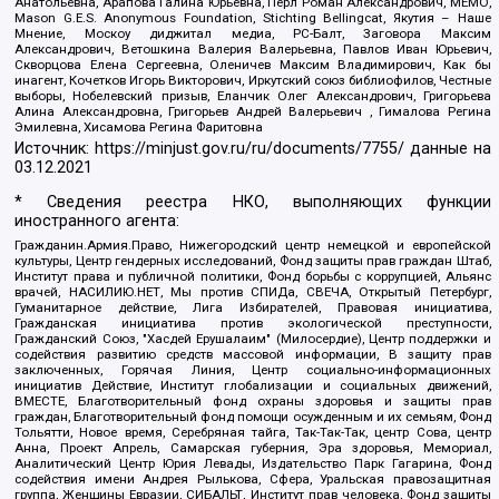
Анатольевна, Арапова Галина Юрьевна, Перл Роман Александрович, МЕМО,
Mason G.E.S. Anonymous Foundation, Stichting Bellingcat, Якутия – Наше
Мнение, Москоу диджитал медиа, РС-Балт, Заговора Максим
Александрович, Ветошкина Валерия Валерьевна, Павлов Иван Юрьевич,
Скворцова Елена Сергеевна, Оленичев Максим Владимирович, Как бы
инагент, Кочетков Игорь Викторович, Иркутский союз библиофилов, Честные
выборы, Нобелевский призыв, Еланчик Олег Александрович, Григорьева
Алина Александровна, Григорьев Андрей Валерьевич , Гималова Регина
Эмилевна, Хисамова Регина Фаритовна
Источник:
https://minjust.gov.ru/ru/documents/7755/
данные на
03.12.2021
* Сведения реестра НКО, выполняющих функции
иностранного агента:
Гражданин.Армия.Право, Нижегородский центр немецкой и европейской
культуры, Центр гендерных исследований, Фонд защиты прав граждан Штаб,
Институт права и публичной политики, Фонд борьбы с коррупцией, Альянс
врачей, НАСИЛИЮ.НЕТ, Мы против СПИДа, СВЕЧА, Открытый Петербург,
Гуманитарное действие, Лига Избирателей, Правовая инициатива,
Гражданская инициатива против экологической преступности,
Гражданский Союз, "Хасдей Ерушалаим" (Милосердие), Центр поддержки и
содействия развитию средств массовой информации, В защиту прав
заключенных, Горячая Линия, Центр социально-информационных
инициатив Действие, Институт глобализации и социальных движений,
ВМЕСТЕ, Благотворительный фонд охраны здоровья и защиты прав
граждан, Благотворительный фонд помощи осужденным и их семьям, Фонд
Тольятти, Новое время, Серебряная тайга, Так-Так-Так, центр Сова, центр
Анна, Проект Апрель, Самарская губерния, Эра здоровья, Мемориал,
Аналитический Центр Юрия Левады, Издательство Парк Гагарина, Фонд
содействия имени Андрея Рылькова, Сфера, Уральская правозащитная
группа, Женщины Евразии, СИБАЛЬТ, Институт прав человека, Фонд защиты