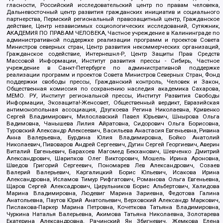
гласности, Российский исследовательский центр по правам человека,
Дальневосточный центр развития гражданских инициатив и социального
партнерства, Пермский региональный правозащитный центр, Гражданское
действие, Центр независимых социологических исследований, Сутяжник,
АКАДЕМИЯ ПО ПРАВАМ ЧЕЛОВЕКА, Частное учреждение в Калининграде по
административной поддержке реализации программ и проектов Совета
Министров северных стран, Центр развития некоммерческих организаций,
Гражданское содействие, Интернешнл-Р, Центр Защиты Прав Средств
Массовой Информации, Институт развития прессы - Сибирь, Частное
учреждение в Санкт-Петербурге по административной поддержке
реализации программ и проектов Совета Министров Северных Стран, Фонд
поддержки свободы прессы, Гражданский контроль, Человек и Закон,
Общественная комиссия по сохранению наследия академика Сахарова,
МЕМО. РУ, Институт региональной прессы, Институт Развития Свободы
Информации, Экозащита!-Женсовет, Общественный вердикт, Евразийская
антимонопольная ассоциация, Дзугкоева Регина Николаевна, Кривенко
Сергей Владимирович, Милославский Павел Юрьевич, Шнырова Ольга
Вадимовна, Чанышева Лилия Айратовна, Сидорович Ольга Борисовна,
Туровский Александр Алексеевич, Васильева Анастасия Евгеньевна, Ривина
Анна Валерьевна, Бурдина Юлия Владимировна, Бойко Анатолий
Николаевич, Пивоваров Андрей Сергеевич, Дугин Сергей Георгиевич, Аверин
Виталий Евгеньевич, Барахоев Магомед Бекханович, Шевченко Дмитрий
Александрович, Шарипков Олег Викторович, Мошель Ирина Ароновна,
Шведов Григорий Сергеевич, Пономарев Лев Александрович, Созаев
Валерий Валерьевич, Каргалицкий Борис Юльевич, Исакова Ирина
Александровна, Исламов Тимур Рифгатович, Романова Ольга Евгеньевна,
Щаров Сергей Алексадрович, Цирульников Борис Альбертович, Халидова
Марина Владимировна, Людевиг Марина Зариевна, Федотова Галина
Анатольевна, Паутов Юрий Анатольевич, Верховский Александр Маркович,
Пислакова-Паркер Марина Петровна, Кочеткова Татьяна Владимировна,
Чуркина Наталья Валерьевна, Акимова Татьяна Николаевна, Золотарева
Екатерина Александровна, Рачинский Ян Збигневич, Жемкова Елена