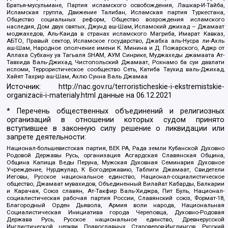
Братья-мусульмане, Партия исламского освобождения, Лашкар-И-Тайба,
Исламская группа, Движение Талибан, Исламская партия Туркестана,
Общество социальных реформ, Общество возрождения исламского
наследия, Дом двух святых, Джунд аш-Шам, Исламский джихад – Джамаат
моджахедов, Аль-Каида в странах исламского Магриба, Имарат Кавказ,
АБТО, Правый сектор, Исламское государство, Джабха аль-Нусра ли-Ахль
аш-Шам, Народное ополчение имени К. Минина и Д. Пожарского, Аджр от
Аллаха Субхану уа Тагьаля SHAM, АУМ Синрике, Муджахеды джамаата Ат-
Тавхида Валь-Джихад, Чистопольский Джамаат, Рохнамо ба суи давлати
исломи, Террористическое сообщество Сеть, Катиба Таухид валь-Джихад,
Хайят Тахрир аш-Шам, Ахлю Сунна Валь Джамаа
Источник:
http://nac.gov.ru/terroristicheskie-i-ekstremistskie-
organizacii-i-materialy.html
данные на
06.12.2021
* Перечень общественных объединений и религиозных
организаций в отношении которых судом принято
вступившее в законную силу решение о ликвидации или
запрете деятельности:
Национал-большевистская партия, ВЕК РА, Рада земли Кубанской Духовно
Родовой Державы Русь, организация Асгардская Славянская Община,
Община Капища Веды Перуна, Мужская Духовная Семинария Духовное
Учреждение, Нурджулар, К Богодержавию, Таблиги Джамаат, Свидетели
Иеговы, Русское национальное единство, Национал-социалистическое
общество, Джамаат мувахидов, Объединенный Вилайат Кабарды, Балкарии
и Карачая, Союз славян, Ат-Такфир Валь-Хиджра, Пит Буль, Национал-
социалистическая рабочая партия России, Славянский союз, Формат-18,
Благородный Орден Дьявола, Армия воли народа, Национальная
Социалистическая Инициатива города Череповца, Духовно-Родовая
Держава Русь, Русское национальное единство, Древнерусской
Инглистической церкви Православных Староверов-Инглингов, Русский