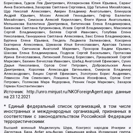
Борисовна, Гудков Лев Дмитриевич, Илларионова Юлия Юрьевна, Саранг
Анна Васильевна, Захарова Светлана Сергеевна, Щур Татьяна Михайловна,
Щур Николай Алексеевич, Аверин Владимир Анатольевич, Блинушов
Андрей Юрьевич, Мосин Алексей Геннадьевич, Гефтер Валентин
Михайлович, Симонов Алексей Кириллович, Флиге Ирина Анатольевна,
Мельникова Валентина Дмитриевна, Вититинова Елена Владимировна,
Баженова Светлана Куприяновна, Исаев Сергей Владимирович, Максимов
Сергей Владимирович, Беляев Сергей Иванович, Голубева Елена
Николаевна, Ганнушкина Светлана Алексеевна, Закс Елена Владимировна,
Буртина Елена Юрьевна, Гендель Людмила Залмановна, Кокорина
Екатерина Алексеевна, Шуманов Илья Вячеславович, Арапова Галина
Юрьевна, Свечников Анатолий Мариевич, Прохоров Вадим Юрьевич,
Шахова Елена Владимировна, Подузов Сергей Васильевич, Протасова
Ирина Вячеславовна, Литинский Леонид Борисович, Лукашевский Сергей
Маркович, Бахмин Вячеслав Иванович, Шабад Анатолий Ефимович, Сухих
Дарья Николаевна, Орлов Олег Петрович, Добровольская Анна
Дмитриевна, Королева Александра Евгеньевна, Смирнов Владимир
Александрович, Вицин Сергей Ефимович, Золотухин Борис Андреевич,
Левинсон Лев Семенович, Локшина Татьяна Иосифовна, Орлов Олег
Петрович, Полякова Мара Федоровна, Резник Генри Маркович, Захаров
Герман Константинович
Источник:
http://unro.minjust.ru/NKOForeignAgent.aspx
данные
на
23.12.2021
* Единый федеральный список организаций, в том числе
иностранных и международных организаций, признанных в
соответствии с законодательством Российской Федерации
террористическими:
Высший военный Маджлисуль Шура, Конгресс народов Ичкерии и
Дагестана, База, Асбат аль-Ансар, Священная война, Исламская группа,