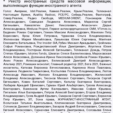
* Реестр иностранных средств массовой информации,
выполняющих функции иностранного агента:
Голос Америки, Idel.Реалии, Кавказ.Реалии, Крым.Реалии, Телеканал
Настоящее Время, Azatliq Radiosi, PCE/PC, Сибирь.Реалии, Фактограф,
Север.Реалии, Радио Свобода, MEDIUM-ORIENT, Пономарев Лев
Александрович, Савицкая Людмила Алексеевна, Маркелов Сергей
Евгеньевич, Камалягин Денис Николаевич, Апахончич Дарья
Александровна, Medusa Project, Первое антикоррупционное СМИ, VTimes.io,
Баданин Роман Сергеевич, Гликин Максим Александрович, Маняхин Петр
Борисович, Ярош Юлия Петровна, Чуракова Ольга Владимировна,
Железнова Мария Михайловна, Лукьянова Юлия Сергеевна, Маетная
Елизавета Витальевна, The Insider SIA, Рубин Михаил Аркадьевич, Гройсман
Софья Романовна, Рождественский Илья Дмитриевич, Апухтина Юлия
Владимировна, Постернак Алексей Евгеньевич, Телеканал Дождь, Петров
Степан Юрьевич, Istories fonds, Шмагун Олеся Валентиновна, Мароховская
Алеся Алексеевна, Долинина Ирина Николаевна, Шлейнов Роман Юрьевич,
Анин Роман Александрович, Великовский Дмитрий Александрович,
Альтаир 2021, Ромашки монолит, Главный редактор 2021, Вега 2021, Важные
иноагенты, Каткова Вероника Вячеславовна, Карезина Инна Павловна,
Кузьмина Людмила Гавриловна, Костылева Полина Владимировна, Лютов
Александр Иванович, Жилкин Владимир Владимирович, Жилинский
Владимир Александрович, Тихонов Михаил Сергеевич, Пискунов Сергей
Евгеньевич, Ковин Виталий Сергеевич, Кильтау Екатерина Викторовна,
Любарев Аркадий Ефимович, Гурман Юрий Альбертович, Грезев Александр
Викторович, Важенков Артем Валерьевич, Иванова София Юрьевна,
Пигалкин Илья Валерьевич, Петров Алексей Викторович, Егоров Владимир
Владимирович, Гусев Андрей Юрьевич, Смирнов Сергей Сергеевич, Верзилов
Петр Юрьевич, ЗП, Зона права, ЖУРНАЛИСТ-ИНОСТРАННЫЙ АГЕНТ,
Вольтская Татьяна Анатольевна, Клепиковская Екатерина Дмитриевна,
Сотников Даниил Владимирович, Захаров Андрей Вячеславович, Симонов
Евгений Алексеевич, Сурначева Елизавета Дмитриевна, Соловьева Елена