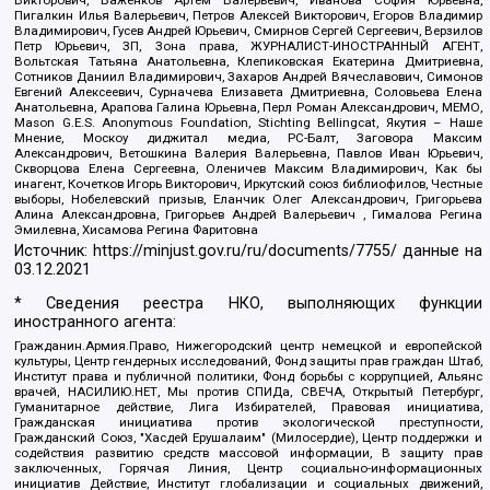
Пигалкин Илья Валерьевич, Петров Алексей Викторович, Егоров Владимир
Владимирович, Гусев Андрей Юрьевич, Смирнов Сергей Сергеевич, Верзилов
Петр Юрьевич, ЗП, Зона права, ЖУРНАЛИСТ-ИНОСТРАННЫЙ АГЕНТ,
Вольтская Татьяна Анатольевна, Клепиковская Екатерина Дмитриевна,
Сотников Даниил Владимирович, Захаров Андрей Вячеславович, Симонов
Евгений Алексеевич, Сурначева Елизавета Дмитриевна, Соловьева Елена
Анатольевна, Арапова Галина Юрьевна, Перл Роман Александрович, МЕМО,
Mason G.E.S. Anonymous Foundation, Stichting Bellingcat, Якутия – Наше
Мнение, Москоу диджитал медиа, РС-Балт, Заговора Максим
Александрович, Ветошкина Валерия Валерьевна, Павлов Иван Юрьевич,
Скворцова Елена Сергеевна, Оленичев Максим Владимирович, Как бы
инагент, Кочетков Игорь Викторович, Иркутский союз библиофилов, Честные
выборы, Нобелевский призыв, Еланчик Олег Александрович, Григорьева
Алина Александровна, Григорьев Андрей Валерьевич , Гималова Регина
Эмилевна, Хисамова Регина Фаритовна
Источник:
https://minjust.gov.ru/ru/documents/7755/
данные на
03.12.2021
* Сведения реестра НКО, выполняющих функции
иностранного агента:
Гражданин.Армия.Право, Нижегородский центр немецкой и европейской
культуры, Центр гендерных исследований, Фонд защиты прав граждан Штаб,
Институт права и публичной политики, Фонд борьбы с коррупцией, Альянс
врачей, НАСИЛИЮ.НЕТ, Мы против СПИДа, СВЕЧА, Открытый Петербург,
Гуманитарное действие, Лига Избирателей, Правовая инициатива,
Гражданская инициатива против экологической преступности,
Гражданский Союз, "Хасдей Ерушалаим" (Милосердие), Центр поддержки и
содействия развитию средств массовой информации, В защиту прав
заключенных, Горячая Линия, Центр социально-информационных
инициатив Действие, Институт глобализации и социальных движений,