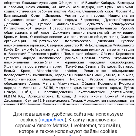
общество, Джамаат мувахидов, Объединенный Вилайат Кабарды, Балкарии
и Карачая, Союз славян, Ат-Такфир Валь-Хиджра, Пит Буль, Национал-
социалистическая рабочая партия России, Славянский союз, Формат-18,
Благородный Орден Дьявола, Армия воли народа, Национальная
Социалистическая Инициатива города Череповца, Духовно-Родовая
Держава Русь, Русское национальное единство, Древнерусской
Инглистической церкви Православных Староверов-Инглингов, Русский
общенациональный союз, Движение против нелегальной иммиграции,
Кровь и Честь, О свободе совести и о религиозных объединениях, Омская
организация общественного политического движения Русское
национальное единство, Северное Братство, Клуб Болельщиков Футбольного
Клуба Динамо, Файзрахманисты, Мусульманская религиозная организация
п. Боровский Тюменского района Тюменской области, Община Коренного
Русского народа Щелковского района, Правый сектор, Украинская
национальная ассамблея – Украинская народная самооборона,
Украинская повстанческая армия, Тризуб им. Степана Бандеры, Братство,
Белый Крест, Misanthropic division, Религиозное объединение
последователей инглиизма, Народная Социальная Инициатива, TulaSkins,
Этнополитическое объединение Русские, Русское национальное
объединение Атака, Мечеть Мирмамеда, Община Коренного Русского
народа г. Астрахани, ВОЛЯ, Меджлис крымскотатарского народа, Рубеж
Севера, ТОЙС, О противодействии экстремистской деятельности,
РЕВТАТПОД, Артподготовка, Штольц, В честь иконы Божией Матери
Державная, Сектор 16, Независимость, Фирма, Молодежная правозащитная
группа МПГ, Курсом Правды и Единения, Каракольская инициативная
группа, Автоград Крю, Союз Славянских Сил Руси, Алля-Аят,
Благотворительный пансионат Ак Умут, Русская республика Русь,
Для повышения удобства сайта мы используем
Арестантское уголовное единство, Башкорт, Нация и свобода, W.H.С., Фалунь
cookies (
подробнее
). К сайту подключены
Дафа, Иртыш Ultras, Русский Патриотический клуб-Новокузнецк/РПК,
сервисы Yandex.Metrika, LiveInternet, top.mail.ru,
Сибирский державный союз, Фонд борьбы с коррупцией, Фонд защиты прав
граждан, Штабы Навального, Совет граждан СССР Прикубанского округа г.
которые также используют файлы cookies
Краснодара