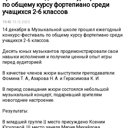
по общему курсу фортепиано среди
учащихся 2-6 классов
15:42
15.12.2025
14 декабря в Музыкальной школе прошел ежегодный
конкурс-фестиваль по общему курсу фортепиано среди
учащихся 2-6 классов.
Десять юных музыкантов продемонстрировали свои
навыки исполнения и получили ценный опыт игры
перед аудиторией.
В качестве членов жюри выступили преподаватели:
Фомина Т. А., Азарова Н. А. и Герасимова К. И.
В период совещания жюри состоялся небольшой
музыкальный концерт, подаривший зрителям
новогоднее настроение.
Результаты:
В младшей группе || место присуждено Ксении
Юсуповой, ||| место заняла Мария Михайлова.