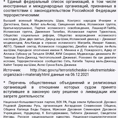
* Единый федеральный список организаций, в том числе
иностранных и международных организаций, признанных в
соответствии с законодательством Российской Федерации
террористическими:
Высший военный Маджлисуль Шура, Конгресс народов Ичкерии и
Дагестана, База, Асбат аль-Ансар, Священная война, Исламская группа,
Братья-мусульмане, Партия исламского освобождения, Лашкар-И-Тайба,
Исламская группа, Движение Талибан, Исламская партия Туркестана,
Общество социальных реформ, Общество возрождения исламского
наследия, Дом двух святых, Джунд аш-Шам, Исламский джихад – Джамаат
моджахедов, Аль-Каида в странах исламского Магриба, Имарат Кавказ,
АБТО, Правый сектор, Исламское государство, Джабха аль-Нусра ли-Ахль
аш-Шам, Народное ополчение имени К. Минина и Д. Пожарского, Аджр от
Аллаха Субхану уа Тагьаля SHAM, АУМ Синрике, Муджахеды джамаата Ат-
Тавхида Валь-Джихад, Чистопольский Джамаат, Рохнамо ба суи давлати
исломи, Террористическое сообщество Сеть, Катиба Таухид валь-Джихад,
Хайят Тахрир аш-Шам, Ахлю Сунна Валь Джамаа
Источник:
http://nac.gov.ru/terroristicheskie-i-ekstremistskie-
organizacii-i-materialy.html
данные на
06.12.2021
* Перечень общественных объединений и религиозных
организаций в отношении которых судом принято
вступившее в законную силу решение о ликвидации или
запрете деятельности:
Национал-большевистская партия, ВЕК РА, Рада земли Кубанской Духовно
Родовой Державы Русь, организация Асгардская Славянская Община,
Община Капища Веды Перуна, Мужская Духовная Семинария Духовное
Учреждение, Нурджулар, К Богодержавию, Таблиги Джамаат, Свидетели
Иеговы, Русское национальное единство, Национал-социалистическое