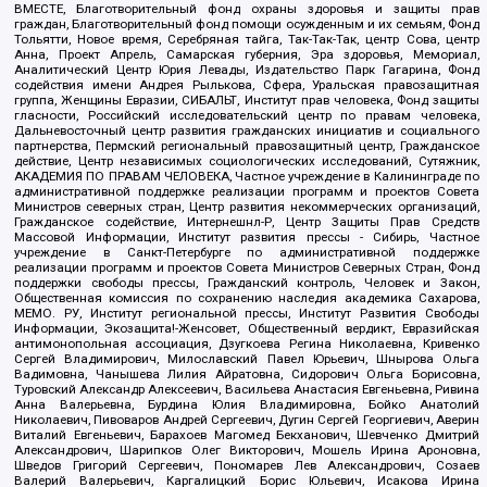
ВМЕСТЕ, Благотворительный фонд охраны здоровья и защиты прав
граждан, Благотворительный фонд помощи осужденным и их семьям, Фонд
Тольятти, Новое время, Серебряная тайга, Так-Так-Так, центр Сова, центр
Анна, Проект Апрель, Самарская губерния, Эра здоровья, Мемориал,
Аналитический Центр Юрия Левады, Издательство Парк Гагарина, Фонд
содействия имени Андрея Рылькова, Сфера, Уральская правозащитная
группа, Женщины Евразии, СИБАЛЬТ, Институт прав человека, Фонд защиты
гласности, Российский исследовательский центр по правам человека,
Дальневосточный центр развития гражданских инициатив и социального
партнерства, Пермский региональный правозащитный центр, Гражданское
действие, Центр независимых социологических исследований, Сутяжник,
АКАДЕМИЯ ПО ПРАВАМ ЧЕЛОВЕКА, Частное учреждение в Калининграде по
административной поддержке реализации программ и проектов Совета
Министров северных стран, Центр развития некоммерческих организаций,
Гражданское содействие, Интернешнл-Р, Центр Защиты Прав Средств
Массовой Информации, Институт развития прессы - Сибирь, Частное
учреждение в Санкт-Петербурге по административной поддержке
реализации программ и проектов Совета Министров Северных Стран, Фонд
поддержки свободы прессы, Гражданский контроль, Человек и Закон,
Общественная комиссия по сохранению наследия академика Сахарова,
МЕМО. РУ, Институт региональной прессы, Институт Развития Свободы
Информации, Экозащита!-Женсовет, Общественный вердикт, Евразийская
антимонопольная ассоциация, Дзугкоева Регина Николаевна, Кривенко
Сергей Владимирович, Милославский Павел Юрьевич, Шнырова Ольга
Вадимовна, Чанышева Лилия Айратовна, Сидорович Ольга Борисовна,
Туровский Александр Алексеевич, Васильева Анастасия Евгеньевна, Ривина
Анна Валерьевна, Бурдина Юлия Владимировна, Бойко Анатолий
Николаевич, Пивоваров Андрей Сергеевич, Дугин Сергей Георгиевич, Аверин
Виталий Евгеньевич, Барахоев Магомед Бекханович, Шевченко Дмитрий
Александрович, Шарипков Олег Викторович, Мошель Ирина Ароновна,
Шведов Григорий Сергеевич, Пономарев Лев Александрович, Созаев
Валерий Валерьевич, Каргалицкий Борис Юльевич, Исакова Ирина