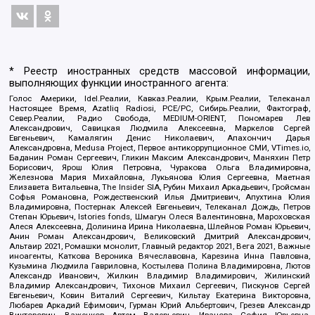
* Реестр иностранных средств массовой информации,
выполняющих функции иностранного агента:
Голос Америки, Idel.Реалии, Кавказ.Реалии, Крым.Реалии, Телеканал
Настоящее Время, Azatliq Radiosi, PCE/PC, Сибирь.Реалии, Фактограф,
Север.Реалии, Радио Свобода, MEDIUM-ORIENT, Пономарев Лев
Александрович, Савицкая Людмила Алексеевна, Маркелов Сергей
Евгеньевич, Камалягин Денис Николаевич, Апахончич Дарья
Александровна, Medusa Project, Первое антикоррупционное СМИ, VTimes.io,
Баданин Роман Сергеевич, Гликин Максим Александрович, Маняхин Петр
Борисович, Ярош Юлия Петровна, Чуракова Ольга Владимировна,
Железнова Мария Михайловна, Лукьянова Юлия Сергеевна, Маетная
Елизавета Витальевна, The Insider SIA, Рубин Михаил Аркадьевич, Гройсман
Софья Романовна, Рождественский Илья Дмитриевич, Апухтина Юлия
Владимировна, Постернак Алексей Евгеньевич, Телеканал Дождь, Петров
Степан Юрьевич, Istories fonds, Шмагун Олеся Валентиновна, Мароховская
Алеся Алексеевна, Долинина Ирина Николаевна, Шлейнов Роман Юрьевич,
Анин Роман Александрович, Великовский Дмитрий Александрович,
Альтаир 2021, Ромашки монолит, Главный редактор 2021, Вега 2021, Важные
иноагенты, Каткова Вероника Вячеславовна, Карезина Инна Павловна,
Кузьмина Людмила Гавриловна, Костылева Полина Владимировна, Лютов
Александр Иванович, Жилкин Владимир Владимирович, Жилинский
Владимир Александрович, Тихонов Михаил Сергеевич, Пискунов Сергей
Евгеньевич, Ковин Виталий Сергеевич, Кильтау Екатерина Викторовна,
Любарев Аркадий Ефимович, Гурман Юрий Альбертович, Грезев Александр
Викторович, Важенков Артем Валерьевич, Иванова София Юрьевна,