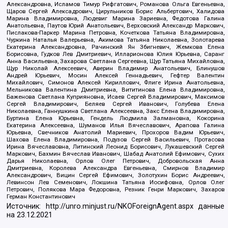
Александровна, Исламов Тимур Рифгатович, Романова Ольга Евгеньевна,
Щаров Сергей Алексадрович, Цирульников Борис Альбертович, Халидова
Марина Владимировна, Людевиг Марина Зариевна, Федотова Галина
Анатольевна, Паутов Юрий Анатольевич, Верховский Александр Маркович,
Пислакова-Паркер Марина Петровна, Кочеткова Татьяна Владимировна,
Чуркина Наталья Валерьевна, Акимова Татьяна Николаевна, Золотарева
Екатерина Александровна, Рачинский Ян Збигневич, Жемкова Елена
Борисовна, Гудков Лев Дмитриевич, Илларионова Юлия Юрьевна, Саранг
Анна Васильевна, Захарова Светлана Сергеевна, Щур Татьяна Михайловна,
Щур Николай Алексеевич, Аверин Владимир Анатольевич, Блинушов
Андрей Юрьевич, Мосин Алексей Геннадьевич, Гефтер Валентин
Михайлович, Симонов Алексей Кириллович, Флиге Ирина Анатольевна,
Мельникова Валентина Дмитриевна, Вититинова Елена Владимировна,
Баженова Светлана Куприяновна, Исаев Сергей Владимирович, Максимов
Сергей Владимирович, Беляев Сергей Иванович, Голубева Елена
Николаевна, Ганнушкина Светлана Алексеевна, Закс Елена Владимировна,
Буртина Елена Юрьевна, Гендель Людмила Залмановна, Кокорина
Екатерина Алексеевна, Шуманов Илья Вячеславович, Арапова Галина
Юрьевна, Свечников Анатолий Мариевич, Прохоров Вадим Юрьевич,
Шахова Елена Владимировна, Подузов Сергей Васильевич, Протасова
Ирина Вячеславовна, Литинский Леонид Борисович, Лукашевский Сергей
Маркович, Бахмин Вячеслав Иванович, Шабад Анатолий Ефимович, Сухих
Дарья Николаевна, Орлов Олег Петрович, Добровольская Анна
Дмитриевна, Королева Александра Евгеньевна, Смирнов Владимир
Александрович, Вицин Сергей Ефимович, Золотухин Борис Андреевич,
Левинсон Лев Семенович, Локшина Татьяна Иосифовна, Орлов Олег
Петрович, Полякова Мара Федоровна, Резник Генри Маркович, Захаров
Герман Константинович
Источник:
http://unro.minjust.ru/NKOForeignAgent.aspx
данные
на
23.12.2021