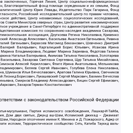
рав заключенных, Горячая Линия, Центр социально-информационных
дан, Благотворительный фонд помощи осужденным и их семьям, Фонд
 Аналитический Центр Юрия Левады, Издательство Парк Гагарина, Фонд
гласности, Российский исследовательский центр по правам человека,
ское действие, Центр независимых социологических исследований,
в Совета Министров северных стран, Центр развития некоммерческих
стное учреждение в Санкт-Петербурге по административной поддержке
Общественная комиссия по сохранению наследия академика Сахарова,
нтимонопольная ассоциация, Дзугкоева Регина Николаевна, Кривенко
кий Александр Алексеевич, Васильева Анастасия Евгеньевна, Ривина
италий Евгеньевич, Барахоев Магомед Бекханович, Шевченко Дмитрий
 Валерий Валерьевич, Каргалицкий Борис Юльевич, Исакова Ирина
ва Марина Владимировна, Людевиг Марина Зариевна, Федотова Галина
уркина Наталья Валерьевна, Акимова Татьяна Николаевна, Золотарева
 Васильевна, Захарова Светлана Сергеевна, Щур Татьяна Михайловна,
 Симонов Алексей Кириллович, Флиге Ирина Анатольевна, Мельникова
адимирович, Беляев Сергей Иванович, Голубева Елена Николаевна,
вна, Шуманов Илья Вячеславович, Арапова Галина Юрьевна, Свечников
ий Леонид Борисович, Лукашевский Сергей Маркович, Бахмин Вячеслав
геньевна, Смирнов Владимир Александрович, Вицин Сергей Ефимович,
 Маркович, Захаров Герман Константинович
оответствии с законодательством Российской Федерации
тья-мусульмане, Партия исламского освобождения, Лашкар-И-Тайба,
дия, Дом двух святых, Джунд аш-Шам, Исламский джихад – Джамаат
ш-Шам, Народное ополчение имени К. Минина и Д. Пожарского, Аджр от
и исломи, Террористическое сообщество Сеть, Катиба Таухид валь-