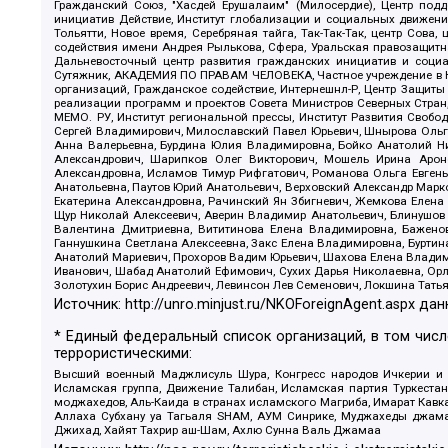
Гражданский Союз, "Хасдей Ерушалаим" (Милосердие), Центр под
инициатив Действие, Институт глобализации и социальных движен
Тольятти, Новое время, Серебряная тайга, Так-Так-Так, центр Сова
содействия имени Андрея Рылькова, Сфера, Уральская правозащитна
Дальневосточный центр развития гражданских инициатив и социа
Сутяжник, АКАДЕМИЯ ПО ПРАВАМ ЧЕЛОВЕКА, Частное учреждение в Ка
организаций, Гражданское содействие, Интернешнл-Р, Центр Защиты
реализации программ и проектов Совета Министров Северных Стран
МЕМО. РУ, Институт региональной прессы, Институт Развития Своб
Сергей Владимирович, Милославский Павел Юрьевич, Шнырова Ольга
Анна Валерьевна, Бурдина Юлия Владимировна, Бойко Анатолий Ник
Александрович, Шарипков Олег Викторович, Мошель Ирина Ароно
Александровна, Исламов Тимур Рифгатович, Романова Ольга Евгень
Анатольевна, Паутов Юрий Анатольевич, Верховский Александр Марк
Екатерина Александровна, Рачинский Ян Збигневич, Жемкова Елена 
Щур Николай Алексеевич, Аверин Владимир Анатольевич, Блинушов 
Валентина Дмитриевна, Вититинова Елена Владимировна, Баженов
Ганнушкина Светлана Алексеевна, Закс Елена Владимировна, Буртин
Анатолий Мариевич, Прохоров Вадим Юрьевич, Шахова Елена Владими
Иванович, Шабад Анатолий Ефимович, Сухих Дарья Николаевна, Орл
Золотухин Борис Андреевич, Левинсон Лев Семенович, Локшина Тать
Источник:
http://unro.minjust.ru/NKOForeignAgent.aspx
дан
* Единый федеральный список организаций, в том чис
террористическими:
Высший военный Маджлисуль Шура, Конгресс народов Ичкерии и Да
Исламская группа, Движение Талибан, Исламская партия Туркест
моджахедов, Аль-Каида в странах исламского Магриба, Имарат Кавка
Аллаха Субхану уа Тагьаля SHAM, АУМ Синрике, Муджахеды джамаа
Джихад, Хайят Тахрир аш-Шам, Ахлю Сунна Валь Джамаа