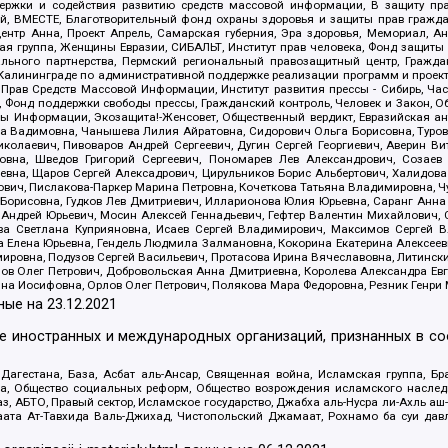
держки и содействия развитию средств массовой информации, В защиту п
ий, ВМЕСТЕ, Благотворительный фонд охраны здоровья и защиты прав граж
, центр Анна, Проект Апрель, Самарская губерния, Эра здоровья, Мемориал,
я группа, Женщины Евразии, СИБАЛЬТ, Институт прав человека, Фонд защиты 
льного партнерства, Пермский региональный правозащитный центр, Граждан
лининграде по административной поддержке реализации программ и проекто
 Прав Средств Массовой Информации, Институт развития прессы - Сибирь, Ча
, Фонд поддержки свободы прессы, Гражданский контроль, Человек и Закон, 
оды Информации, Экозащита!-Женсовет, Общественный вердикт, Евразийская а
 Вадимовна, Чанышева Лилия Айратовна, Сидорович Ольга Борисовна, Туровс
олаевич, Пивоваров Андрей Сергеевич, Дугин Сергей Георгиевич, Аверин В
вна, Шведов Григорий Сергеевич, Пономарев Лев Александрович, Созаев
евна, Щаров Сергей Алексадрович, Цирульников Борис Альбертович, Халидо
ович, Пислакова-Паркер Марина Петровна, Кочеткова Татьяна Владимировна, Ч
Борисовна, Гудков Лев Дмитриевич, Илларионова Юлия Юрьевна, Саранг Анна
Андрей Юрьевич, Мосин Алексей Геннадьевич, Гефтер Валентин Михайлович,
а Светлана Куприяновна, Исаев Сергей Владимирович, Максимов Сергей Вл
а Елена Юрьевна, Гендель Людмила Залмановна, Кокорина Екатерина Алексее
ровна, Подузов Сергей Васильевич, Протасова Ирина Вячеславовна, Литинск
ов Олег Петрович, Добровольская Анна Дмитриевна, Королева Александра Ев
яна Иосифовна, Орлов Олег Петрович, Полякова Мара Федоровна, Резник Генри
ные на
23.12.2021
ле иностранных и международных организаций, признанных в с
гестана, База, Асбат аль-Ансар, Священная война, Исламская группа, Бра
ана, Общество социальных реформ, Общество возрождения исламского насле
з, АБТО, Правый сектор, Исламское государство, Джабха аль-Нусра ли-Ахль а
та Ат-Тавхида Валь-Джихад, Чистопольский Джамаат, Рохнамо ба суи давлат