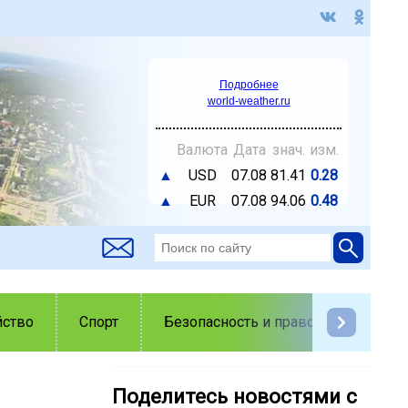
Подробнее
world-weather.ru
Валюта
Дата
знач.
изм.
▲
USD
07.08
81.41
0.28
▲
EUR
07.08
94.06
0.48
йство
Спорт
Безопасность и правопорядок
Поделитесь новостями с