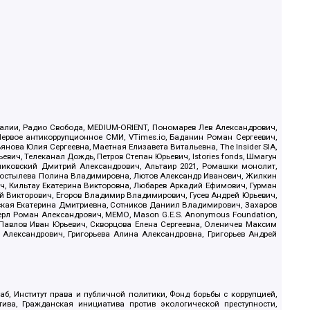
.Реалии, Радио Свобода, MEDIUM-ORIENT, Пономарев Лев Александрович,
ервое антикоррупционное СМИ, VTimes.io, Баданин Роман Сергеевич,
ова Юлия Сергеевна, Маетная Елизавета Витальевна, The Insider SIA,
ич, Телеканал Дождь, Петров Степан Юрьевич, Istories fonds, Шмагун
иковский Дмитрий Александрович, Альтаир 2021, Ромашки монолит,
, Костылева Полина Владимировна, Лютов Александр Иванович, Жилкин
, Кильтау Екатерина Викторовна, Любарев Аркадий Ефимович, Гурман
й Викторович, Егоров Владимир Владимирович, Гусев Андрей Юрьевич,
ская Екатерина Дмитриевна, Сотников Даниил Владимирович, Захаров
ерл Роман Александрович, МЕМО, Mason G.E.S. Anonymous Foundation,
, Павлов Иван Юрьевич, Скворцова Елена Сергеевна, Оленичев Максим
 Александрович, Григорьева Алина Александровна, Григорьев Андрей
б, Институт права и публичной политики, Фонд борьбы с коррупцией,
ива, Гражданская инициатива против экологической преступности,