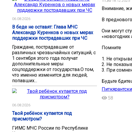
11:30
18.12.2025
Внимание, жи
06.08.2026
В преднового
В беде не оставят: Глава МЧС
Они могут ст
Александр Куренков о новых мерах
«новогодних 
поддержки пострадавших при ЧС
Граждане, пострадавшие от
Помните
различных чрезвычайных ситуаций, с
1 сентября этого года получат
1. Не открыв
дополнительные меры
2. Не показы
соцподдержки от государства.О том,
3. При сомне
что именно изменится для людей,
попавших...
Будьте бдите
Питкярантски
58
06.08.2026
Твой ребёнок купается под
присмотром?
ГИМС МЧС России по Республике