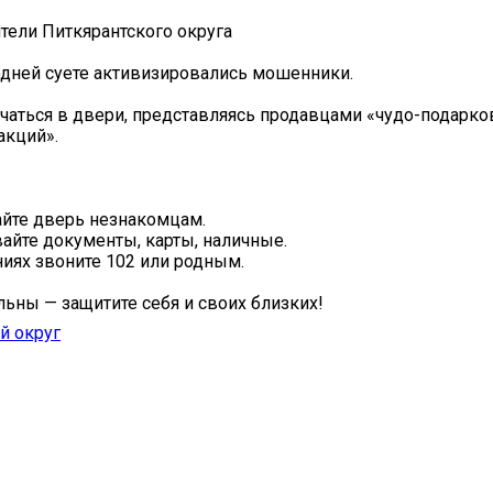
тели Питкярантского округа️
дней суете активизировались мошенники.
учаться в двери, представляясь продавцами «чудо-подарко
акций».
айте дверь незнакомцам.
вайте документы, карты, наличные.
ниях звоните 102 или родным.
льны — защитите себя и своих близких!
й округ