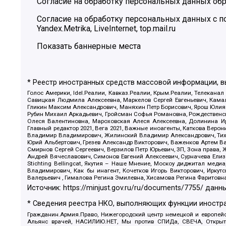
Согласие на обработку персональных данных обр
Согласие на обработку персональных данных с
Yandex.Metrika, LiveInternet, top.mail.ru
Показать баннерные места
* Реестр иностранных средств массовой информации, 
Голос Америки, Idel.Реалии, Кавказ.Реалии, Крым.Реалии, Телеканал
Савицкая Людмила Алексеевна, Маркелов Сергей Евгеньевич, Камал
Гликин Максим Александрович, Маняхин Петр Борисович, Ярош Юлия П
Рубин Михаил Аркадьевич, Гройсман Софья Романовна, Рождественски
Олеся Валентиновна, Мароховская Алеся Алексеевна, Долинина И
Главный редактор 2021, Вега 2021, Важные иноагенты, Каткова Вер
Владимир Владимирович, Жилинский Владимир Александрович, Тихон
Юрий Альбертович, Грезев Александр Викторович, Важенков Артем В
Смирнов Сергей Сергеевич, Верзилов Петр Юрьевич, ЗП, Зона прав
Андрей Вячеславович, Симонов Евгений Алексеевич, Сурначева Елиз
Stichting Bellingcat, Якутия – Наше Мнение, Москоу диджитал мед
Владимирович, Как бы инагент, Кочетков Игорь Викторович, Иркут
Валерьевич , Гималова Регина Эмилевна, Хисамова Регина Фаритовн
Источник:
https://minjust.gov.ru/ru/documents/7755/
данны
* Сведения реестра НКО, выполняющих функции иностра
Гражданин.Армия.Право, Нижегородский центр немецкой и европейск
Альянс врачей, НАСИЛИЮ.НЕТ, Мы против СПИДа, СВЕЧА, Открытый