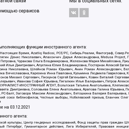
атной связи
Мы в социальных сетях:
 помощью сервисов
выполняющих функции иностранного агента:
 Настоящее Время, Azatliq Radiosi, PCE/PC, Сибирь.Реалии, Фактограф, Север
ягин Денис Николаевич, Апахончич Дарья Александровна, Medusa Project, П
етровна, Чуракова Ольга Владимировна, Железнова Мария Михайловна, Лукьян
й Илья Дмитриевич, Апухтина Юлия Владимировна, Постернак Алексей Евгеньев
рина Николаевна, Шлейнов Роман Юрьевич, Анин Роман Александрович, Вел
оника Вячеславовна, Карезина Инна Павловна, Кузьмина Людмила Гавриловна
ов Михаил Сергеевич, Пискунов Сергей Евгеньевич, Ковин Виталий Сергеевич
алерьевич, Иванова София Юрьевна, Пигалкин Илья Валерьевич, Петров Алексе
а, ЖУРНАЛИСТ-ИНОСТРАННЫЙ АГЕНТ, Вольтская Татьяна Анатольевна, Клепиков
авета Дмитриевна, Соловьева Елена Анатольевна, Арапова Галина Юрьевна, П
иа, РС-Балт, Заговора Максим Александрович, Ветошкина Валерия Валерьевна
ский союз библиофилов, Честные выборы, Нобелевский призыв, Еланчик Олег
а
е на
03.12.2021
нного агента:
ой культуры, Центр гендерных исследований, Фонд защиты прав граждан Шта
 Петербург, Гуманитарное действие, Лига Избирателей, Правовая инициат