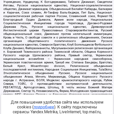
Учреждение, Нурджулар, К Богодержавию, Таблиги Джамаат, Свидетели
Иеговы, Русское национальное единство, Национал-социалистическое
общество, Джамаат мувахидов, Объединенный Вилайат Кабарды, Балкарии
и Карачая, Союз славян, Ат-Такфир Валь-Хиджра, Пит Буль, Национал-
социалистическая рабочая партия России, Славянский союз, Формат-18,
Благородный Орден Дьявола, Армия воли народа, Национальная
Социалистическая Инициатива города Череповца, Духовно-Родовая
Держава Русь, Русское национальное единство, Древнерусской
Инглистической церкви Православных Староверов-Инглингов, Русский
общенациональный союз, Движение против нелегальной иммиграции,
Кровь и Честь, О свободе совести и о религиозных объединениях, Омская
организация общественного политического движения Русское
национальное единство, Северное Братство, Клуб Болельщиков Футбольного
Клуба Динамо, Файзрахманисты, Мусульманская религиозная организация
п. Боровский Тюменского района Тюменской области, Община Коренного
Русского народа Щелковского района, Правый сектор, Украинская
национальная ассамблея – Украинская народная самооборона,
Украинская повстанческая армия, Тризуб им. Степана Бандеры, Братство,
Белый Крест, Misanthropic division, Религиозное объединение
последователей инглиизма, Народная Социальная Инициатива, TulaSkins,
Этнополитическое объединение Русские, Русское национальное
объединение Атака, Мечеть Мирмамеда, Община Коренного Русского
народа г. Астрахани, ВОЛЯ, Меджлис крымскотатарского народа, Рубеж
Севера, ТОЙС, О противодействии экстремистской деятельности,
РЕВТАТПОД, Артподготовка, Штольц, В честь иконы Божией Матери
Державная, Сектор 16, Независимость, Фирма, Молодежная правозащитная
группа МПГ, Курсом Правды и Единения, Каракольская инициативная
группа, Автоград Крю, Союз Славянских Сил Руси, Алля-Аят,
Благотворительный пансионат Ак Умут, Русская республика Русь,
Для повышения удобства сайта мы используем
Арестантское уголовное единство, Башкорт, Нация и свобода, W.H.С., Фалунь
cookies (
подробнее
). К сайту подключены
Дафа, Иртыш Ultras, Русский Патриотический клуб-Новокузнецк/РПК,
сервисы Yandex.Metrika, LiveInternet, top.mail.ru,
Сибирский державный союз, Фонд борьбы с коррупцией, Фонд защиты прав