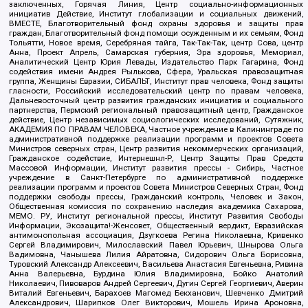
заключенных, Горячая Линия, Центр социально-информационных
инициатив Действие, Институт глобализации и социальных движений,
ВМЕСТЕ, Благотворительный фонд охраны здоровья и защиты прав
граждан, Благотворительный фонд помощи осужденным и их семьям, Фонд
Тольятти, Новое время, Серебряная тайга, Так-Так-Так, центр Сова, центр
Анна, Проект Апрель, Самарская губерния, Эра здоровья, Мемориал,
Аналитический Центр Юрия Левады, Издательство Парк Гагарина, Фонд
содействия имени Андрея Рылькова, Сфера, Уральская правозащитная
группа, Женщины Евразии, СИБАЛЬТ, Институт прав человека, Фонд защиты
гласности, Российский исследовательский центр по правам человека,
Дальневосточный центр развития гражданских инициатив и социального
партнерства, Пермский региональный правозащитный центр, Гражданское
действие, Центр независимых социологических исследований, Сутяжник,
АКАДЕМИЯ ПО ПРАВАМ ЧЕЛОВЕКА, Частное учреждение в Калининграде по
административной поддержке реализации программ и проектов Совета
Министров северных стран, Центр развития некоммерческих организаций,
Гражданское содействие, Интернешнл-Р, Центр Защиты Прав Средств
Массовой Информации, Институт развития прессы - Сибирь, Частное
учреждение в Санкт-Петербурге по административной поддержке
реализации программ и проектов Совета Министров Северных Стран, Фонд
поддержки свободы прессы, Гражданский контроль, Человек и Закон,
Общественная комиссия по сохранению наследия академика Сахарова,
МЕМО. РУ, Институт региональной прессы, Институт Развития Свободы
Информации, Экозащита!-Женсовет, Общественный вердикт, Евразийская
антимонопольная ассоциация, Дзугкоева Регина Николаевна, Кривенко
Сергей Владимирович, Милославский Павел Юрьевич, Шнырова Ольга
Вадимовна, Чанышева Лилия Айратовна, Сидорович Ольга Борисовна,
Туровский Александр Алексеевич, Васильева Анастасия Евгеньевна, Ривина
Анна Валерьевна, Бурдина Юлия Владимировна, Бойко Анатолий
Николаевич, Пивоваров Андрей Сергеевич, Дугин Сергей Георгиевич, Аверин
Виталий Евгеньевич, Барахоев Магомед Бекханович, Шевченко Дмитрий
Александрович, Шарипков Олег Викторович, Мошель Ирина Ароновна,