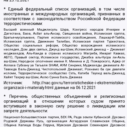
на
23.12.2021
* Единый федеральный список организаций, в том числе
иностранных и международных организаций, признанных в
соответствии с законодательством Российской Федерации
террористическими:
Высший военный Маджлисуль Шура, Конгресс народов Ичкерии и
Дагестана, База, Асбат аль-Ансар, Священная война, Исламская группа,
Братья-мусульмане, Партия исламского освобождения, Лашкар-И-Тайба,
Исламская группа, Движение Талибан, Исламская партия Туркестана,
Общество социальных реформ, Общество возрождения исламского
наследия, Дом двух святых, Джунд аш-Шам, Исламский джихад – Джамаат
моджахедов, Аль-Каида в странах исламского Магриба, Имарат Кавказ,
АБТО, Правый сектор, Исламское государство, Джабха аль-Нусра ли-Ахль
аш-Шам, Народное ополчение имени К. Минина и Д. Пожарского, Аджр от
Аллаха Субхану уа Тагьаля SHAM, АУМ Синрике, Муджахеды джамаата Ат-
Тавхида Валь-Джихад, Чистопольский Джамаат, Рохнамо ба суи давлати
исломи, Террористическое сообщество Сеть, Катиба Таухид валь-Джихад,
Хайят Тахрир аш-Шам, Ахлю Сунна Валь Джамаа
Источник:
http://nac.gov.ru/terroristicheskie-i-ekstremistskie-
organizacii-i-materialy.html
данные на
06.12.2021
* Перечень общественных объединений и религиозных
организаций в отношении которых судом принято
вступившее в законную силу решение о ликвидации или
запрете деятельности:
Национал-большевистская партия, ВЕК РА, Рада земли Кубанской Духовно
Родовой Державы Русь, организация Асгардская Славянская Община,
Община Капища Веды Перуна, Мужская Духовная Семинария Духовное