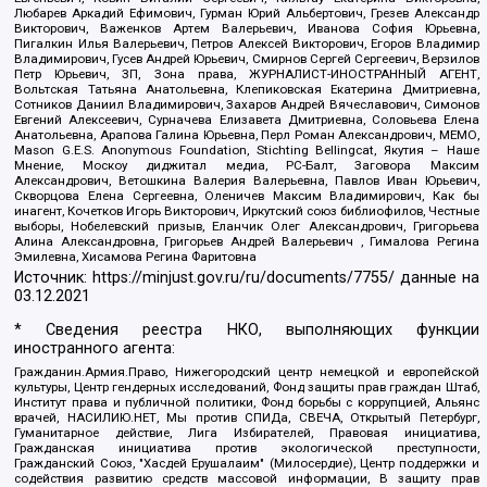
Любарев Аркадий Ефимович, Гурман Юрий Альбертович, Грезев Александр
Викторович, Важенков Артем Валерьевич, Иванова София Юрьевна,
Пигалкин Илья Валерьевич, Петров Алексей Викторович, Егоров Владимир
Владимирович, Гусев Андрей Юрьевич, Смирнов Сергей Сергеевич, Верзилов
Петр Юрьевич, ЗП, Зона права, ЖУРНАЛИСТ-ИНОСТРАННЫЙ АГЕНТ,
Вольтская Татьяна Анатольевна, Клепиковская Екатерина Дмитриевна,
Сотников Даниил Владимирович, Захаров Андрей Вячеславович, Симонов
Евгений Алексеевич, Сурначева Елизавета Дмитриевна, Соловьева Елена
Анатольевна, Арапова Галина Юрьевна, Перл Роман Александрович, МЕМО,
Mason G.E.S. Anonymous Foundation, Stichting Bellingcat, Якутия – Наше
Мнение, Москоу диджитал медиа, РС-Балт, Заговора Максим
Александрович, Ветошкина Валерия Валерьевна, Павлов Иван Юрьевич,
Скворцова Елена Сергеевна, Оленичев Максим Владимирович, Как бы
инагент, Кочетков Игорь Викторович, Иркутский союз библиофилов, Честные
выборы, Нобелевский призыв, Еланчик Олег Александрович, Григорьева
Алина Александровна, Григорьев Андрей Валерьевич , Гималова Регина
Эмилевна, Хисамова Регина Фаритовна
Источник:
https://minjust.gov.ru/ru/documents/7755/
данные на
03.12.2021
* Сведения реестра НКО, выполняющих функции
иностранного агента:
Гражданин.Армия.Право, Нижегородский центр немецкой и европейской
культуры, Центр гендерных исследований, Фонд защиты прав граждан Штаб,
Институт права и публичной политики, Фонд борьбы с коррупцией, Альянс
врачей, НАСИЛИЮ.НЕТ, Мы против СПИДа, СВЕЧА, Открытый Петербург,
Гуманитарное действие, Лига Избирателей, Правовая инициатива,
Гражданская инициатива против экологической преступности,
Гражданский Союз, "Хасдей Ерушалаим" (Милосердие), Центр поддержки и
содействия развитию средств массовой информации, В защиту прав