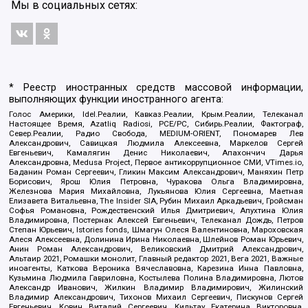
Мы в социальных сетях:
* Реестр иностранных средств массовой информации,
выполняющих функции иностранного агента:
Голос Америки, Idel.Реалии, Кавказ.Реалии, Крым.Реалии, Телеканал
Настоящее Время, Azatliq Radiosi, PCE/PC, Сибирь.Реалии, Фактограф,
Север.Реалии, Радио Свобода, MEDIUM-ORIENT, Пономарев Лев
Александрович, Савицкая Людмила Алексеевна, Маркелов Сергей
Евгеньевич, Камалягин Денис Николаевич, Апахончич Дарья
Александровна, Medusa Project, Первое антикоррупционное СМИ, VTimes.io,
Баданин Роман Сергеевич, Гликин Максим Александрович, Маняхин Петр
Борисович, Ярош Юлия Петровна, Чуракова Ольга Владимировна,
Железнова Мария Михайловна, Лукьянова Юлия Сергеевна, Маетная
Елизавета Витальевна, The Insider SIA, Рубин Михаил Аркадьевич, Гройсман
Софья Романовна, Рождественский Илья Дмитриевич, Апухтина Юлия
Владимировна, Постернак Алексей Евгеньевич, Телеканал Дождь, Петров
Степан Юрьевич, Istories fonds, Шмагун Олеся Валентиновна, Мароховская
Алеся Алексеевна, Долинина Ирина Николаевна, Шлейнов Роман Юрьевич,
Анин Роман Александрович, Великовский Дмитрий Александрович,
Альтаир 2021, Ромашки монолит, Главный редактор 2021, Вега 2021, Важные
иноагенты, Каткова Вероника Вячеславовна, Карезина Инна Павловна,
Кузьмина Людмила Гавриловна, Костылева Полина Владимировна, Лютов
Александр Иванович, Жилкин Владимир Владимирович, Жилинский
Владимир Александрович, Тихонов Михаил Сергеевич, Пискунов Сергей
Евгеньевич, Ковин Виталий Сергеевич, Кильтау Екатерина Викторовна,