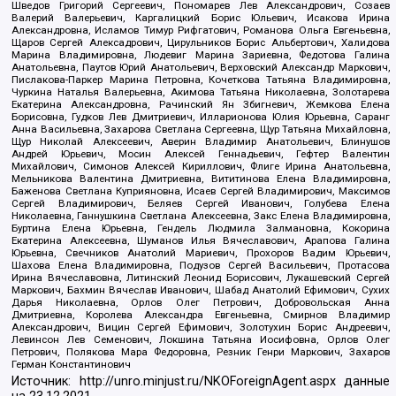
Шведов Григорий Сергеевич, Пономарев Лев Александрович, Созаев
Валерий Валерьевич, Каргалицкий Борис Юльевич, Исакова Ирина
Александровна, Исламов Тимур Рифгатович, Романова Ольга Евгеньевна,
Щаров Сергей Алексадрович, Цирульников Борис Альбертович, Халидова
Марина Владимировна, Людевиг Марина Зариевна, Федотова Галина
Анатольевна, Паутов Юрий Анатольевич, Верховский Александр Маркович,
Пислакова-Паркер Марина Петровна, Кочеткова Татьяна Владимировна,
Чуркина Наталья Валерьевна, Акимова Татьяна Николаевна, Золотарева
Екатерина Александровна, Рачинский Ян Збигневич, Жемкова Елена
Борисовна, Гудков Лев Дмитриевич, Илларионова Юлия Юрьевна, Саранг
Анна Васильевна, Захарова Светлана Сергеевна, Щур Татьяна Михайловна,
Щур Николай Алексеевич, Аверин Владимир Анатольевич, Блинушов
Андрей Юрьевич, Мосин Алексей Геннадьевич, Гефтер Валентин
Михайлович, Симонов Алексей Кириллович, Флиге Ирина Анатольевна,
Мельникова Валентина Дмитриевна, Вититинова Елена Владимировна,
Баженова Светлана Куприяновна, Исаев Сергей Владимирович, Максимов
Сергей Владимирович, Беляев Сергей Иванович, Голубева Елена
Николаевна, Ганнушкина Светлана Алексеевна, Закс Елена Владимировна,
Буртина Елена Юрьевна, Гендель Людмила Залмановна, Кокорина
Екатерина Алексеевна, Шуманов Илья Вячеславович, Арапова Галина
Юрьевна, Свечников Анатолий Мариевич, Прохоров Вадим Юрьевич,
Шахова Елена Владимировна, Подузов Сергей Васильевич, Протасова
Ирина Вячеславовна, Литинский Леонид Борисович, Лукашевский Сергей
Маркович, Бахмин Вячеслав Иванович, Шабад Анатолий Ефимович, Сухих
Дарья Николаевна, Орлов Олег Петрович, Добровольская Анна
Дмитриевна, Королева Александра Евгеньевна, Смирнов Владимир
Александрович, Вицин Сергей Ефимович, Золотухин Борис Андреевич,
Левинсон Лев Семенович, Локшина Татьяна Иосифовна, Орлов Олег
Петрович, Полякова Мара Федоровна, Резник Генри Маркович, Захаров
Герман Константинович
Источник:
http://unro.minjust.ru/NKOForeignAgent.aspx
данные