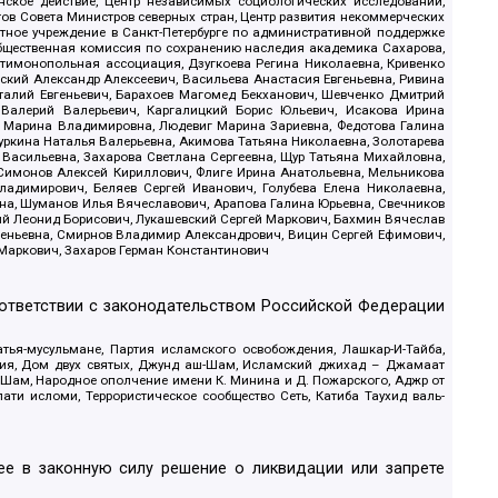
ское действие, Центр независимых социологических исследований,
в Совета Министров северных стран, Центр развития некоммерческих
стное учреждение в Санкт-Петербурге по административной поддержке
Общественная комиссия по сохранению наследия академика Сахарова,
нтимонопольная ассоциация, Дзугкоева Регина Николаевна, Кривенко
кий Александр Алексеевич, Васильева Анастасия Евгеньевна, Ривина
италий Евгеньевич, Барахоев Магомед Бекханович, Шевченко Дмитрий
 Валерий Валерьевич, Каргалицкий Борис Юльевич, Исакова Ирина
ва Марина Владимировна, Людевиг Марина Зариевна, Федотова Галина
уркина Наталья Валерьевна, Акимова Татьяна Николаевна, Золотарева
 Васильевна, Захарова Светлана Сергеевна, Щур Татьяна Михайловна,
 Симонов Алексей Кириллович, Флиге Ирина Анатольевна, Мельникова
адимирович, Беляев Сергей Иванович, Голубева Елена Николаевна,
вна, Шуманов Илья Вячеславович, Арапова Галина Юрьевна, Свечников
ий Леонид Борисович, Лукашевский Сергей Маркович, Бахмин Вячеслав
геньевна, Смирнов Владимир Александрович, Вицин Сергей Ефимович,
 Маркович, Захаров Герман Константинович
оответствии с законодательством Российской Федерации
тья-мусульмане, Партия исламского освобождения, Лашкар-И-Тайба,
дия, Дом двух святых, Джунд аш-Шам, Исламский джихад – Джамаат
ш-Шам, Народное ополчение имени К. Минина и Д. Пожарского, Аджр от
и исломи, Террористическое сообщество Сеть, Катиба Таухид валь-
е в законную силу решение о ликвидации или запрете