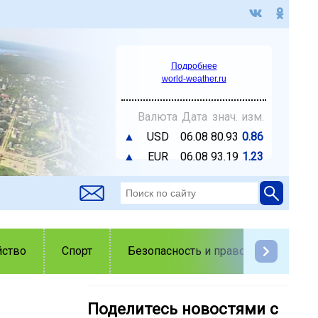
Подробнее
world-weather.ru
Валюта
Дата
знач.
изм.
▲
USD
06.08
80.93
0.86
▲
EUR
06.08
93.19
1.23
йство
Спорт
Безопасность и правопорядок
Поделитесь новостями с