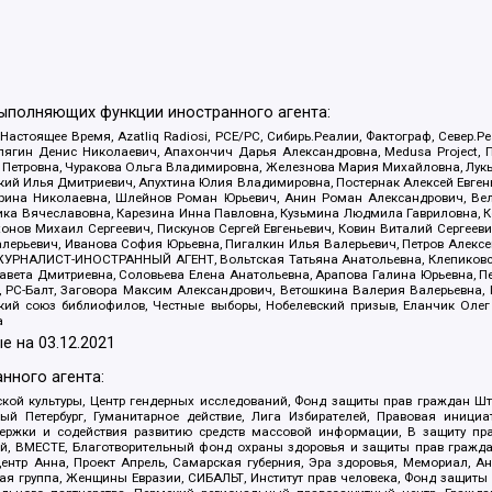
выполняющих функции иностранного агента:
 Настоящее Время, Azatliq Radiosi, PCE/PC, Сибирь.Реалии, Фактограф, Север
ягин Денис Николаевич, Апахончич Дарья Александровна, Medusa Project, П
етровна, Чуракова Ольга Владимировна, Железнова Мария Михайловна, Лукьян
й Илья Дмитриевич, Апухтина Юлия Владимировна, Постернак Алексей Евгеньев
рина Николаевна, Шлейнов Роман Юрьевич, Анин Роман Александрович, Вел
оника Вячеславовна, Карезина Инна Павловна, Кузьмина Людмила Гавриловна
ов Михаил Сергеевич, Пискунов Сергей Евгеньевич, Ковин Виталий Сергеевич
алерьевич, Иванова София Юрьевна, Пигалкин Илья Валерьевич, Петров Алексе
а, ЖУРНАЛИСТ-ИНОСТРАННЫЙ АГЕНТ, Вольтская Татьяна Анатольевна, Клепиков
авета Дмитриевна, Соловьева Елена Анатольевна, Арапова Галина Юрьевна, П
иа, РС-Балт, Заговора Максим Александрович, Ветошкина Валерия Валерьевна
ский союз библиофилов, Честные выборы, Нобелевский призыв, Еланчик Олег
а
е на
03.12.2021
нного агента:
ой культуры, Центр гендерных исследований, Фонд защиты прав граждан Шта
 Петербург, Гуманитарное действие, Лига Избирателей, Правовая инициат
держки и содействия развитию средств массовой информации, В защиту п
ий, ВМЕСТЕ, Благотворительный фонд охраны здоровья и защиты прав граж
, центр Анна, Проект Апрель, Самарская губерния, Эра здоровья, Мемориал,
я группа, Женщины Евразии, СИБАЛЬТ, Институт прав человека, Фонд защиты 