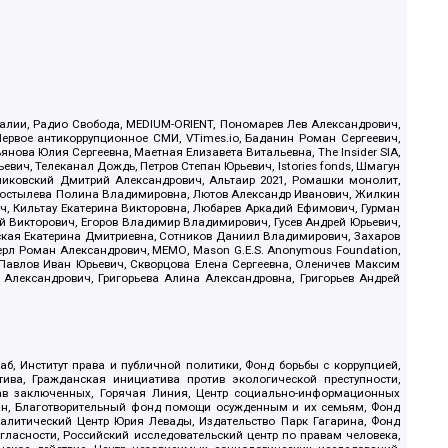
.Реалии, Радио Свобода, MEDIUM-ORIENT, Пономарев Лев Александрович,
ервое антикоррупционное СМИ, VTimes.io, Баданин Роман Сергеевич,
ова Юлия Сергеевна, Маетная Елизавета Витальевна, The Insider SIA,
ич, Телеканал Дождь, Петров Степан Юрьевич, Istories fonds, Шмагун
иковский Дмитрий Александрович, Альтаир 2021, Ромашки монолит,
, Костылева Полина Владимировна, Лютов Александр Иванович, Жилкин
, Кильтау Екатерина Викторовна, Любарев Аркадий Ефимович, Гурман
й Викторович, Егоров Владимир Владимирович, Гусев Андрей Юрьевич,
ская Екатерина Дмитриевна, Сотников Даниил Владимирович, Захаров
ерл Роман Александрович, МЕМО, Mason G.E.S. Anonymous Foundation,
, Павлов Иван Юрьевич, Скворцова Елена Сергеевна, Оленичев Максим
 Александрович, Григорьева Алина Александровна, Григорьев Андрей
б, Институт права и публичной политики, Фонд борьбы с коррупцией,
ива, Гражданская инициатива против экологической преступности,
рав заключенных, Горячая Линия, Центр социально-информационных
дан, Благотворительный фонд помощи осужденным и их семьям, Фонд
 Аналитический Центр Юрия Левады, Издательство Парк Гагарина, Фонд
гласности, Российский исследовательский центр по правам человека,