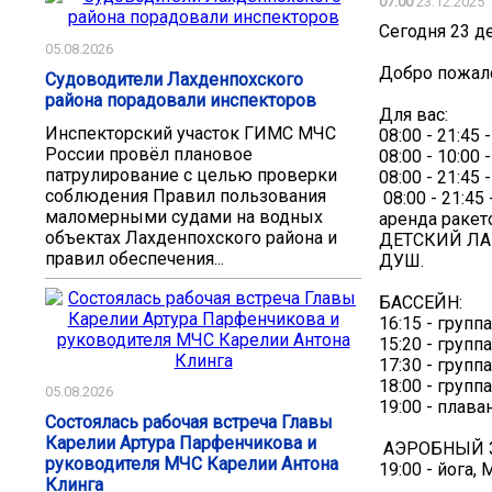
07:00
23.12.2025
Сегодня 23 де
05.08.2026
Добро пожал
Судоводители Лахденпохского
района порадовали инспекторов
Для вас:
Инспекторский участок ГИМС МЧС
08:00 - 21:45
России провёл плановое
08:00 - 10:00 
патрулирование с целью проверки
08:00 - 21:4
соблюдения Правил пользования
‍ 08:00 - 21
маломерными судами на водных
аренда ракет
объектах Лахденпохского района и
ДЕТСКИЙ ЛАБ
правил обеспечения...
ДУШ.
БАССЕЙН:
16:15 - групп
15:20 - группа
17:30 - группа
18:00 - группа
05.08.2026
19:00 - плава
Состоялась рабочая встреча Главы
Карелии Артура Парфенчикова и
‍ АЭРОБНЫЙ 
руководителя МЧС Карелии Антона
19:00 - йога,
Клинга