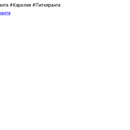
нта #Карелия #Питкяранта
ранта