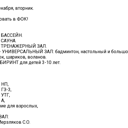
кабря, вторник.
овать в ФОК!
 - БАССЕЙН.
- САУНА.
5 - ТРЕНАЖЕРНЫЙ ЗАЛ.
:45 - УНИВЕРСАЛЬНЫЙ ЗАЛ: бадминтон, настольный и большо
ок, шариков, воланов.
ИРИНТ для детей 3-10 лет.
а НП,
 ГЗ-3,
 УТГ,
 А,
ние для взрослых,
ЗАЛ:
 Мерзляков С.О.