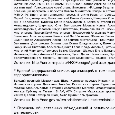
Дальневосточный центр развития гражданских инициатив и социа
Сутяжник, АКАДЕМИЯ ПО ПРАВАМ ЧЕЛОВЕКА, Частное учреждение в Ка
организаций, Гражданское содействие, Интернешнл-Р, Центр Защиты
реализации программ и проектов Совета Министров Северных Стран
МЕМО. РУ, Институт региональной прессы, Институт Развития Своб
Сергей Владимирович, Милославский Павел Юрьевич, Шнырова Ольга
Анна Валерьевна, Бурдина Юлия Владимировна, Бойко Анатолий Ник
Александрович, Шарипков Олег Викторович, Мошель Ирина Ароно
Александровна, Исламов Тимур Рифгатович, Романова Ольга Евгень
Анатольевна, Паутов Юрий Анатольевич, Верховский Александр Марк
Екатерина Александровна, Рачинский Ян Збигневич, Жемкова Елена 
Щур Николай Алексеевич, Аверин Владимир Анатольевич, Блинушов 
Валентина Дмитриевна, Вититинова Елена Владимировна, Баженов
Ганнушкина Светлана Алексеевна, Закс Елена Владимировна, Буртин
Анатолий Мариевич, Прохоров Вадим Юрьевич, Шахова Елена Владими
Иванович, Шабад Анатолий Ефимович, Сухих Дарья Николаевна, Орл
Золотухин Борис Андреевич, Левинсон Лев Семенович, Локшина Тать
Источник:
http://unro.minjust.ru/NKOForeignAgent.aspx
дан
* Единый федеральный список организаций, в том чис
террористическими:
Высший военный Маджлисуль Шура, Конгресс народов Ичкерии и Да
Исламская группа, Движение Талибан, Исламская партия Туркест
моджахедов, Аль-Каида в странах исламского Магриба, Имарат Кавка
Аллаха Субхану уа Тагьаля SHAM, АУМ Синрике, Муджахеды джамаа
Джихад, Хайят Тахрир аш-Шам, Ахлю Сунна Валь Джамаа
Источник:
http://nac.gov.ru/terroristicheskie-i-ekstremistskie
* Перечень общественных объединений и религиозных
деятельности: