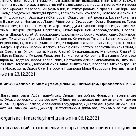
льного партнерства, Пермский региональный правозащитный центр, Граждан
лининграде по административной поддержке реализации программ и проекто
 Прав Средств Массовой Информации, Институт развития прессы - Сибирь, Ча
, Фонд поддержки свободы прессы, Гражданский контроль, Человек и Закон, 
оды Информации, Экозащита!-Женсовет, Общественный вердикт, Евразийская а
 Вадимовна, Чанышева Лилия Айратовна, Сидорович Ольга Борисовна, Туровс
олаевич, Пивоваров Андрей Сергеевич, Дугин Сергей Георгиевич, Аверин В
вна, Шведов Григорий Сергеевич, Пономарев Лев Александрович, Созаев
евна, Щаров Сергей Алексадрович, Цирульников Борис Альбертович, Халидо
ович, Пислакова-Паркер Марина Петровна, Кочеткова Татьяна Владимировна, Ч
Борисовна, Гудков Лев Дмитриевич, Илларионова Юлия Юрьевна, Саранг Анна
Андрей Юрьевич, Мосин Алексей Геннадьевич, Гефтер Валентин Михайлович,
а Светлана Куприяновна, Исаев Сергей Владимирович, Максимов Сергей Вл
а Елена Юрьевна, Гендель Людмила Залмановна, Кокорина Екатерина Алексее
ровна, Подузов Сергей Васильевич, Протасова Ирина Вячеславовна, Литинск
ов Олег Петрович, Добровольская Анна Дмитриевна, Королева Александра Ев
яна Иосифовна, Орлов Олег Петрович, Полякова Мара Федоровна, Резник Генри
ные на
23.12.2021
ле иностранных и международных организаций, признанных в с
гестана, База, Асбат аль-Ансар, Священная война, Исламская группа, Бра
ана, Общество социальных реформ, Общество возрождения исламского насле
з, АБТО, Правый сектор, Исламское государство, Джабха аль-Нусра ли-Ахль а
та Ат-Тавхида Валь-Джихад, Чистопольский Джамаат, Рохнамо ба суи давлат
-organizacii-i-materialy.html
данные на
06.12.2021
 организаций в отношении которых судом принято вступивше