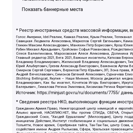
Показать баннерные места
* Реестр иностранных средств массовой информации, 
Голос Америки, Idel.Реалии, Кавказ.Реалии, Крым.Реалии, Телеканал
Савицкая Людмила Алексеевна, Маркелов Сергей Евгеньевич, Камал
Гликин Максим Александрович, Маняхин Петр Борисович, Ярош Юлия П
Рубин Михаил Аркадьевич, Гройсман Софья Романовна, Рождественски
Олеся Валентиновна, Мароховская Алеся Алексеевна, Долинина И
Главный редактор 2021, Вега 2021, Важные иноагенты, Каткова Вер
Владимир Владимирович, Жилинский Владимир Александрович, Тихон
Юрий Альбертович, Грезев Александр Викторович, Важенков Артем В
Смирнов Сергей Сергеевич, Верзилов Петр Юрьевич, ЗП, Зона прав
Андрей Вячеславович, Симонов Евгений Алексеевич, Сурначева Елиз
Stichting Bellingcat, Якутия – Наше Мнение, Москоу диджитал мед
Владимирович, Как бы инагент, Кочетков Игорь Викторович, Иркут
Валерьевич , Гималова Регина Эмилевна, Хисамова Регина Фаритовн
Источник:
https://minjust.gov.ru/ru/documents/7755/
данны
* Сведения реестра НКО, выполняющих функции иностра
Гражданин.Армия.Право, Нижегородский центр немецкой и европейск
Альянс врачей, НАСИЛИЮ.НЕТ, Мы против СПИДа, СВЕЧА, Открытый
Гражданский Союз, "Хасдей Ерушалаим" (Милосердие), Центр под
инициатив Действие, Институт глобализации и социальных движен
Тольятти, Новое время, Серебряная тайга, Так-Так-Так, центр Сова
содействия имени Андрея Рылькова, Сфера, Уральская правозащитна