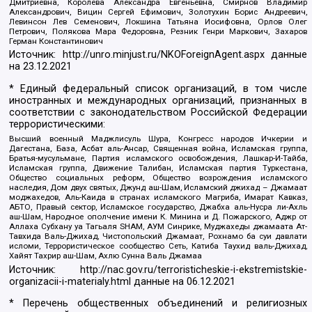
Дмитриевна, Королева Александра Евгеньевна, Смирнов Владимир
Александрович, Вицин Сергей Ефимович, Золотухин Борис Андреевич,
Левинсон Лев Семенович, Локшина Татьяна Иосифовна, Орлов Олег
Петрович, Полякова Мара Федоровна, Резник Генри Маркович, Захаров
Герман Константинович
Источник:
http://unro.minjust.ru/NKOForeignAgent.aspx
данные
на
23.12.2021
* Единый федеральный список организаций, в том числе
иностранных и международных организаций, признанных в
соответствии с законодательством Российской Федерации
террористическими:
Высший военный Маджлисуль Шура, Конгресс народов Ичкерии и
Дагестана, База, Асбат аль-Ансар, Священная война, Исламская группа,
Братья-мусульмане, Партия исламского освобождения, Лашкар-И-Тайба,
Исламская группа, Движение Талибан, Исламская партия Туркестана,
Общество социальных реформ, Общество возрождения исламского
наследия, Дом двух святых, Джунд аш-Шам, Исламский джихад – Джамаат
моджахедов, Аль-Каида в странах исламского Магриба, Имарат Кавказ,
АБТО, Правый сектор, Исламское государство, Джабха аль-Нусра ли-Ахль
аш-Шам, Народное ополчение имени К. Минина и Д. Пожарского, Аджр от
Аллаха Субхану уа Тагьаля SHAM, АУМ Синрике, Муджахеды джамаата Ат-
Тавхида Валь-Джихад, Чистопольский Джамаат, Рохнамо ба суи давлати
исломи, Террористическое сообщество Сеть, Катиба Таухид валь-Джихад,
Хайят Тахрир аш-Шам, Ахлю Сунна Валь Джамаа
Источник:
http://nac.gov.ru/terroristicheskie-i-ekstremistskie-
organizacii-i-materialy.html
данные на
06.12.2021
* Перечень общественных объединений и религиозных