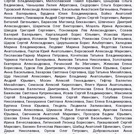
Сергей Владимирович, Милославский Павел Юрьевич, Шнырова Ольга
Вадимовна, Чанышева Лилия Айратовна, Сидорович Ольга Борисовна,
Туровский Александр Алексеевич, Васильева Анастасия Евгеньевна, Ривина
Анна Валерьевна, Бурдина Юлия Владимировна, Бойко Анатолий
Николаевич, Пивоваров Андрей Сергеевич, Дугин Сергей Георгиевич, Аверин
Виталий Евгеньевич, Барахоев Магомед Бекханович, Шевченко Дмитрий
Александрович, Шарипков Олег Викторович, Мошель Ирина Ароновна,
Шведов Григорий Сергеевич, Пономарев Лев Александрович, Созаев
Валерий Валерьевич, Каргалицкий Борис Юльевич, Исакова Ирина
Александровна, Исламов Тимур Рифгатович, Романова Ольга Евгеньевна,
Щаров Сергей Алексадрович, Цирульников Борис Альбертович, Халидова
Марина Владимировна, Людевиг Марина Зариевна, Федотова Галина
Анатольевна, Паутов Юрий Анатольевич, Верховский Александр Маркович,
Пислакова-Паркер Марина Петровна, Кочеткова Татьяна Владимировна,
Чуркина Наталья Валерьевна, Акимова Татьяна Николаевна, Золотарева
Екатерина Александровна, Рачинский Ян Збигневич, Жемкова Елена
Борисовна, Гудков Лев Дмитриевич, Илларионова Юлия Юрьевна, Саранг
Анна Васильевна, Захарова Светлана Сергеевна, Щур Татьяна Михайловна,
Щур Николай Алексеевич, Аверин Владимир Анатольевич, Блинушов
Андрей Юрьевич, Мосин Алексей Геннадьевич, Гефтер Валентин
Михайлович, Симонов Алексей Кириллович, Флиге Ирина Анатольевна,
Мельникова Валентина Дмитриевна, Вититинова Елена Владимировна,
Баженова Светлана Куприяновна, Исаев Сергей Владимирович, Максимов
Сергей Владимирович, Беляев Сергей Иванович, Голубева Елена
Николаевна, Ганнушкина Светлана Алексеевна, Закс Елена Владимировна,
Буртина Елена Юрьевна, Гендель Людмила Залмановна, Кокорина
Екатерина Алексеевна, Шуманов Илья Вячеславович, Арапова Галина
Юрьевна, Свечников Анатолий Мариевич, Прохоров Вадим Юрьевич,
Шахова Елена Владимировна, Подузов Сергей Васильевич, Протасова
Ирина Вячеславовна, Литинский Леонид Борисович, Лукашевский Сергей
Маркович, Бахмин Вячеслав Иванович, Шабад Анатолий Ефимович, Сухих
Дарья Николаевна, Орлов Олег Петрович, Добровольская Анна