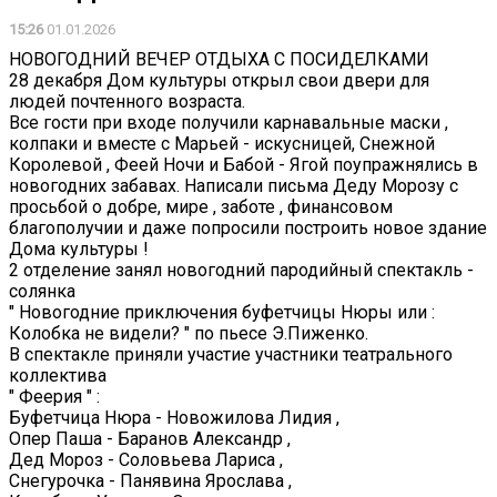
15:26
01.01.2026
НОВОГОДНИЙ ВЕЧЕР ОТДЫХА С ПОСИДЕЛКАМИ
28 декабря Дом культуры открыл свои двери для
людей почтенного возраста.
Все гости при входе получили карнавальные маски ,
колпаки и вместе с Марьей - искусницей, Снежной
Королевой , Феей Ночи и Бабой - Ягой поупражнялись в
новогодних забавах. Написали письма Деду Морозу с
просьбой о добре, мире , заботе , финансовом
благополучии и даже попросили построить новое здание
Дома культуры !
2 отделение занял новогодний пародийный спектакль -
солянка
" Новогодние приключения буфетчицы Нюры или :
Колобка не видели? " по пьесе Э.Пиженко.
В спектакле приняли участие участники театрального
коллектива
" Феерия " :
Буфетчица Нюра - Новожилова Лидия ,
Опер Паша - Баранов Александр ,
Дед Мороз - Соловьева Лариса ,
Снегурочка - Панявина Ярослава ,