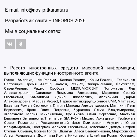
E-mail: info@nov-pitkaranta.ru
Разработчик сайта –
INFOROS
2026
Мы в социальных сетях:
* Реестр иностранных средств массовой информации,
выполняющих функции иностранного агента:
Голос Америки, Idel.Реалии, Кавказ.Реалии, Крым.Реалии, Телеканал
Настоящее Время, Azatliq Radiosi, PCE/PC, Сибирь.Реалии, Фактограф,
Север.Реалии, Радио Свобода, MEDIUM-ORIENT, Пономарев Лев
Александрович, Савицкая Людмила Алексеевна, Маркелов Сергей
Евгеньевич, Камалягин Денис Николаевич, Апахончич Дарья
Александровна, Medusa Project, Первое антикоррупционное СМИ, VTimes.io,
Баданин Роман Сергеевич, Гликин Максим Александрович, Маняхин Петр
Борисович, Ярош Юлия Петровна, Чуракова Ольга Владимировна,
Железнова Мария Михайловна, Лукьянова Юлия Сергеевна, Маетная
Елизавета Витальевна, The Insider SIA, Рубин Михаил Аркадьевич, Гройсман
Софья Романовна, Рождественский Илья Дмитриевич, Апухтина Юлия
Владимировна, Постернак Алексей Евгеньевич, Телеканал Дождь, Петров
Степан Юрьевич, Istories fonds, Шмагун Олеся Валентиновна, Мароховская
Алеся Алексеевна, Долинина Ирина Николаевна, Шлейнов Роман Юрьевич,