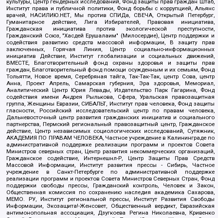
культуры, Центр гендерных исследований, Фонд защиты прав граждан Штаб,
Институт права и публичной политики, Фонд борьбы с коррупцией, Альянс
врачей, НАСИЛИЮ.НЕТ, Мы против СПИДа, СВЕЧА, Открытый Петербург,
Гуманитарное действие, Лига Избирателей, Правовая инициатива,
Гражданская инициатива против экологической преступности,
Гражданский Союз, "Хасдей Ерушалаим" (Милосердие), Центр поддержки и
содействия развитию средств массовой информации, В защиту прав
заключенных, Горячая Линия, Центр социально-информационных
инициатив Действие, Институт глобализации и социальных движений,
ВМЕСТЕ, Благотворительный фонд охраны здоровья и защиты прав
граждан, Благотворительный фонд помощи осужденным и их семьям, Фонд
Тольятти, Новое время, Серебряная тайга, Так-Так-Так, центр Сова, центр
Анна, Проект Апрель, Самарская губерния, Эра здоровья, Мемориал,
Аналитический Центр Юрия Левады, Издательство Парк Гагарина, Фонд
содействия имени Андрея Рылькова, Сфера, Уральская правозащитная
группа, Женщины Евразии, СИБАЛЬТ, Институт прав человека, Фонд защиты
гласности, Российский исследовательский центр по правам человека,
Дальневосточный центр развития гражданских инициатив и социального
партнерства, Пермский региональный правозащитный центр, Гражданское
действие, Центр независимых социологических исследований, Сутяжник,
АКАДЕМИЯ ПО ПРАВАМ ЧЕЛОВЕКА, Частное учреждение в Калининграде по
административной поддержке реализации программ и проектов Совета
Министров северных стран, Центр развития некоммерческих организаций,
Гражданское содействие, Интернешнл-Р, Центр Защиты Прав Средств
Массовой Информации, Институт развития прессы - Сибирь, Частное
учреждение в Санкт-Петербурге по административной поддержке
реализации программ и проектов Совета Министров Северных Стран, Фонд
поддержки свободы прессы, Гражданский контроль, Человек и Закон,
Общественная комиссия по сохранению наследия академика Сахарова,
МЕМО. РУ, Институт региональной прессы, Институт Развития Свободы
Информации, Экозащита!-Женсовет, Общественный вердикт, Евразийская
антимонопольная ассоциация, Дзугкоева Регина Николаевна, Кривенко