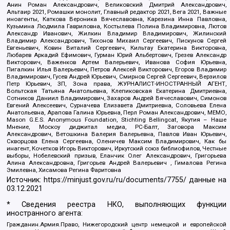
Анин Роман Александрович, Великовский Дмитрий Александрович,
Альтаир 2021, Ромашки монолит, Главный редактор 2021, Вега 2021, Важные
иноагенты, Каткова Вероника Вячеславовна, Карезина Инна Павловна,
Кузьмина Людмила Гавриловна, Костылева Полина Владимировна, Лютов
Александр Иванович, Жилкин Владимир Владимирович, Жилинский
Владимир Александрович, Тихонов Михаил Сергеевич, Пискунов Сергей
Евгеньевич, Ковин Виталий Сергеевич, Кильтау Екатерина Викторовна,
Любарев Аркадий Ефимович, Гурман Юрий Альбертович, Грезев Александр
Викторович, Важенков Артем Валерьевич, Иванова София Юрьевна,
Пигалкин Илья Валерьевич, Петров Алексей Викторович, Егоров Владимир
Владимирович, Гусев Андрей Юрьевич, Смирнов Сергей Сергеевич, Верзилов
Петр Юрьевич, ЗП, Зона права, ЖУРНАЛИСТ-ИНОСТРАННЫЙ АГЕНТ,
Вольтская Татьяна Анатольевна, Клепиковская Екатерина Дмитриевна,
Сотников Даниил Владимирович, Захаров Андрей Вячеславович, Симонов
Евгений Алексеевич, Сурначева Елизавета Дмитриевна, Соловьева Елена
Анатольевна, Арапова Галина Юрьевна, Перл Роман Александрович, МЕМО,
Mason G.E.S. Anonymous Foundation, Stichting Bellingcat, Якутия – Наше
Мнение, Москоу диджитал медиа, РС-Балт, Заговора Максим
Александрович, Ветошкина Валерия Валерьевна, Павлов Иван Юрьевич,
Скворцова Елена Сергеевна, Оленичев Максим Владимирович, Как бы
инагент, Кочетков Игорь Викторович, Иркутский союз библиофилов, Честные
выборы, Нобелевский призыв, Еланчик Олег Александрович, Григорьева
Алина Александровна, Григорьев Андрей Валерьевич , Гималова Регина
Эмилевна, Хисамова Регина Фаритовна
Источник:
https://minjust.gov.ru/ru/documents/7755/
данные на
03.12.2021
* Сведения реестра НКО, выполняющих функции
иностранного агента:
Гражданин.Армия.Право, Нижегородский центр немецкой и европейской