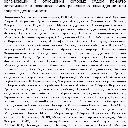
организаций в отношении которых судом принято
вступившее в законную силу решение о ликвидации или
запрете деятельности:
Национал-большевистская партия, ВЕК РА, Рада земли Кубанской Духовно
Родовой Державы Русь, организация Асгардская Славянская Община,
Община Капища Веды Перуна, Мужская Духовная Семинария Духовное
Учреждение, Нурджулар, К Богодержавию, Таблиги Джамаат, Свидетели
Иеговы, Русское национальное единство, Национал-социалистическое
общество, Джамаат мувахидов, Объединенный Вилайат Кабарды, Балкарии
и Карачая, Союз славян, Ат-Такфир Валь-Хиджра, Пит Буль, Национал-
социалистическая рабочая партия России, Славянский союз, Формат-18,
Благородный Орден Дьявола, Армия воли народа, Национальная
Социалистическая Инициатива города Череповца, Духовно-Родовая
Держава Русь, Русское национальное единство, Древнерусской
Инглистической церкви Православных Староверов-Инглингов, Русский
общенациональный союз, Движение против нелегальной иммиграции,
Кровь и Честь, О свободе совести и о религиозных объединениях, Омская
организация общественного политического движения Русское
национальное единство, Северное Братство, Клуб Болельщиков Футбольного
Клуба Динамо, Файзрахманисты, Мусульманская религиозная организация
п. Боровский Тюменского района Тюменской области, Община Коренного
Русского народа Щелковского района, Правый сектор, Украинская
национальная ассамблея – Украинская народная самооборона,
Украинская повстанческая армия, Тризуб им. Степана Бандеры, Братство,
Белый Крест, Misanthropic division, Религиозное объединение
последователей инглиизма, Народная Социальная Инициатива, TulaSkins,
Этнополитическое объединение Русские, Русское национальное
объединение Атака, Мечеть Мирмамеда, Община Коренного Русского
народа г. Астрахани, ВОЛЯ, Меджлис крымскотатарского народа, Рубеж
Севера, ТОЙС, О противодействии экстремистской деятельности,
РЕВТАТПОД, Артподготовка, Штольц, В честь иконы Божией Матери