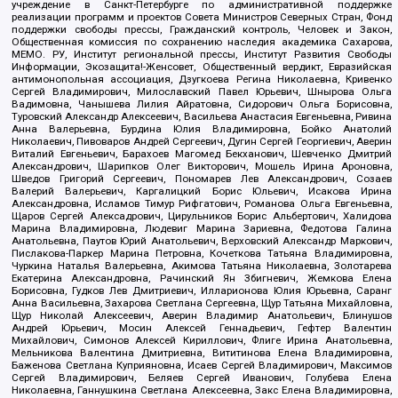
учреждение в Санкт-Петербурге по административной поддержке
реализации программ и проектов Совета Министров Северных Стран, Фонд
поддержки свободы прессы, Гражданский контроль, Человек и Закон,
Общественная комиссия по сохранению наследия академика Сахарова,
МЕМО. РУ, Институт региональной прессы, Институт Развития Свободы
Информации, Экозащита!-Женсовет, Общественный вердикт, Евразийская
антимонопольная ассоциация, Дзугкоева Регина Николаевна, Кривенко
Сергей Владимирович, Милославский Павел Юрьевич, Шнырова Ольга
Вадимовна, Чанышева Лилия Айратовна, Сидорович Ольга Борисовна,
Туровский Александр Алексеевич, Васильева Анастасия Евгеньевна, Ривина
Анна Валерьевна, Бурдина Юлия Владимировна, Бойко Анатолий
Николаевич, Пивоваров Андрей Сергеевич, Дугин Сергей Георгиевич, Аверин
Виталий Евгеньевич, Барахоев Магомед Бекханович, Шевченко Дмитрий
Александрович, Шарипков Олег Викторович, Мошель Ирина Ароновна,
Шведов Григорий Сергеевич, Пономарев Лев Александрович, Созаев
Валерий Валерьевич, Каргалицкий Борис Юльевич, Исакова Ирина
Александровна, Исламов Тимур Рифгатович, Романова Ольга Евгеньевна,
Щаров Сергей Алексадрович, Цирульников Борис Альбертович, Халидова
Марина Владимировна, Людевиг Марина Зариевна, Федотова Галина
Анатольевна, Паутов Юрий Анатольевич, Верховский Александр Маркович,
Пислакова-Паркер Марина Петровна, Кочеткова Татьяна Владимировна,
Чуркина Наталья Валерьевна, Акимова Татьяна Николаевна, Золотарева
Екатерина Александровна, Рачинский Ян Збигневич, Жемкова Елена
Борисовна, Гудков Лев Дмитриевич, Илларионова Юлия Юрьевна, Саранг
Анна Васильевна, Захарова Светлана Сергеевна, Щур Татьяна Михайловна,
Щур Николай Алексеевич, Аверин Владимир Анатольевич, Блинушов
Андрей Юрьевич, Мосин Алексей Геннадьевич, Гефтер Валентин
Михайлович, Симонов Алексей Кириллович, Флиге Ирина Анатольевна,
Мельникова Валентина Дмитриевна, Вититинова Елена Владимировна,
Баженова Светлана Куприяновна, Исаев Сергей Владимирович, Максимов
Сергей Владимирович, Беляев Сергей Иванович, Голубева Елена
Николаевна, Ганнушкина Светлана Алексеевна, Закс Елена Владимировна,