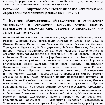
исломи, Террористическое сообщество Сеть, Катиба Таухид валь-Джихад,
Хайят Тахрир аш-Шам, Ахлю Сунна Валь Джамаа
Источник:
http://nac.gov.ru/terroristicheskie-i-ekstremistskie-
organizacii-i-materialy.html
данные на
06.12.2021
* Перечень общественных объединений и религиозных
организаций в отношении которых судом принято
вступившее в законную силу решение о ликвидации или
запрете деятельности:
Национал-большевистская партия, ВЕК РА, Рада земли Кубанской Духовно
Родовой Державы Русь, организация Асгардская Славянская Община,
Община Капища Веды Перуна, Мужская Духовная Семинария Духовное
Учреждение, Нурджулар, К Богодержавию, Таблиги Джамаат, Свидетели
Иеговы, Русское национальное единство, Национал-социалистическое
общество, Джамаат мувахидов, Объединенный Вилайат Кабарды, Балкарии
и Карачая, Союз славян, Ат-Такфир Валь-Хиджра, Пит Буль, Национал-
социалистическая рабочая партия России, Славянский союз, Формат-18,
Благородный Орден Дьявола, Армия воли народа, Национальная
Социалистическая Инициатива города Череповца, Духовно-Родовая
Держава Русь, Русское национальное единство, Древнерусской
Инглистической церкви Православных Староверов-Инглингов, Русский
общенациональный союз, Движение против нелегальной иммиграции,
Кровь и Честь, О свободе совести и о религиозных объединениях, Омская
организация общественного политического движения Русское
национальное единство, Северное Братство, Клуб Болельщиков Футбольного
Клуба Динамо, Файзрахманисты, Мусульманская религиозная организация
п. Боровский Тюменского района Тюменской области, Община Коренного
Русского народа Щелковского района, Правый сектор, Украинская
национальная ассамблея – Украинская народная самооборона,
Украинская повстанческая армия, Тризуб им. Степана Бандеры, Братство,