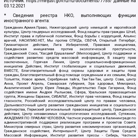
Источник:
https://minjust.gov.ru/ru/documents/7755/
данные на
03.12.2021
* Сведения реестра НКО, выполняющих функции
иностранного агента:
Гражданин.Армия.Право, Нижегородский центр немецкой и европейской
культуры, Центр гендерных исследований, Фонд защиты прав граждан Штаб,
Институт права и публичной политики, Фонд борьбы с коррупцией, Альянс
врачей, НАСИЛИЮ.НЕТ, Мы против СПИДа, СВЕЧА, Открытый Петербург,
Гуманитарное действие, Лига Избирателей, Правовая инициатива,
Гражданская инициатива против экологической преступности,
Гражданский Союз, "Хасдей Ерушалаим" (Милосердие), Центр поддержки и
содействия развитию средств массовой информации, В защиту прав
заключенных, Горячая Линия, Центр социально-информационных
инициатив Действие, Институт глобализации и социальных движений,
ВМЕСТЕ, Благотворительный фонд охраны здоровья и защиты прав
граждан, Благотворительный фонд помощи осужденным и их семьям, Фонд
Тольятти, Новое время, Серебряная тайга, Так-Так-Так, центр Сова, центр
Анна, Проект Апрель, Самарская губерния, Эра здоровья, Мемориал,
Аналитический Центр Юрия Левады, Издательство Парк Гагарина, Фонд
содействия имени Андрея Рылькова, Сфера, Уральская правозащитная
группа, Женщины Евразии, СИБАЛЬТ, Институт прав человека, Фонд защиты
гласности, Российский исследовательский центр по правам человека,
Дальневосточный центр развития гражданских инициатив и социального
партнерства, Пермский региональный правозащитный центр, Гражданское
действие, Центр независимых социологических исследований, Сутяжник,
АКАДЕМИЯ ПО ПРАВАМ ЧЕЛОВЕКА, Частное учреждение в Калининграде по
административной поддержке реализации программ и проектов Совета
Министров северных стран, Центр развития некоммерческих организаций,
Гражданское содействие, Интернешнл-Р, Центр Защиты Прав Средств
Массовой Информации, Институт развития прессы - Сибирь, Частное