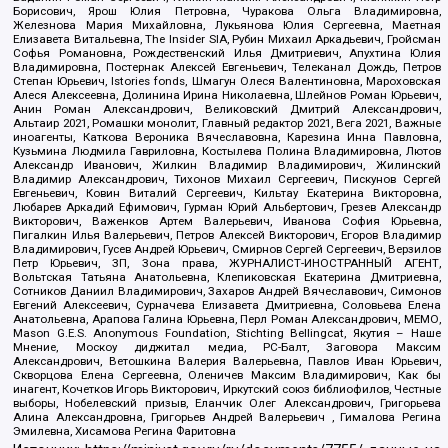
Борисович, Ярош Юлия Петровна, Чуракова Ольга Владимировна,
Железнова Мария Михайловна, Лукьянова Юлия Сергеевна, Маетная
Елизавета Витальевна, The Insider SIA, Рубин Михаил Аркадьевич, Гройсман
Софья Романовна, Рождественский Илья Дмитриевич, Апухтина Юлия
Владимировна, Постернак Алексей Евгеньевич, Телеканал Дождь, Петров
Степан Юрьевич, Istories fonds, Шмагун Олеся Валентиновна, Мароховская
Алеся Алексеевна, Долинина Ирина Николаевна, Шлейнов Роман Юрьевич,
Анин Роман Александрович, Великовский Дмитрий Александрович,
Альтаир 2021, Ромашки монолит, Главный редактор 2021, Вега 2021, Важные
иноагенты, Каткова Вероника Вячеславовна, Карезина Инна Павловна,
Кузьмина Людмила Гавриловна, Костылева Полина Владимировна, Лютов
Александр Иванович, Жилкин Владимир Владимирович, Жилинский
Владимир Александрович, Тихонов Михаил Сергеевич, Пискунов Сергей
Евгеньевич, Ковин Виталий Сергеевич, Кильтау Екатерина Викторовна,
Любарев Аркадий Ефимович, Гурман Юрий Альбертович, Грезев Александр
Викторович, Важенков Артем Валерьевич, Иванова София Юрьевна,
Пигалкин Илья Валерьевич, Петров Алексей Викторович, Егоров Владимир
Владимирович, Гусев Андрей Юрьевич, Смирнов Сергей Сергеевич, Верзилов
Петр Юрьевич, ЗП, Зона права, ЖУРНАЛИСТ-ИНОСТРАННЫЙ АГЕНТ,
Вольтская Татьяна Анатольевна, Клепиковская Екатерина Дмитриевна,
Сотников Даниил Владимирович, Захаров Андрей Вячеславович, Симонов
Евгений Алексеевич, Сурначева Елизавета Дмитриевна, Соловьева Елена
Анатольевна, Арапова Галина Юрьевна, Перл Роман Александрович, МЕМО,
Mason G.E.S. Anonymous Foundation, Stichting Bellingcat, Якутия – Наше
Мнение, Москоу диджитал медиа, РС-Балт, Заговора Максим
Александрович, Ветошкина Валерия Валерьевна, Павлов Иван Юрьевич,
Скворцова Елена Сергеевна, Оленичев Максим Владимирович, Как бы
инагент, Кочетков Игорь Викторович, Иркутский союз библиофилов, Честные
выборы, Нобелевский призыв, Еланчик Олег Александрович, Григорьева
Алина Александровна, Григорьев Андрей Валерьевич , Гималова Регина
Эмилевна, Хисамова Регина Фаритовна