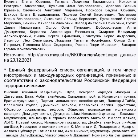
Буртина Елена Юрьевна, Гендель Людмила Залмановна, Кокорина
Екатерина Алексеевна, Шуманов Илья Вячеславович, Арапова Галина
Юрьевна, Свечников Анатолий Мариевич, Прохоров Вадим Юрьевич,
Шахова Елена Владимировна, Подузов Сергей Васильевич, Протасова
Ирина Вячеславовна, Литинский Леонид Борисович, Лукашевский Сергей
Маркович, Бахмин Вячеслав Иванович, Шабад Анатолий Ефимович, Сухих
Дарья Николаевна, Орлов Олег Петрович, Добровольская Анна
Дмитриевна, Королева Александра Евгеньевна, Смирнов Владимир
Александрович, Вицин Сергей Ефимович, Золотухин Борис Андреевич,
Левинсон Лев Семенович, Локшина Татьяна Иосифовна, Орлов Олег
Петрович, Полякова Мара Федоровна, Резник Генри Маркович, Захаров
Герман Константинович
Источник:
http://unro.minjust.ru/NKOForeignAgent.aspx
данные
на
23.12.2021
* Единый федеральный список организаций, в том числе
иностранных и международных организаций, признанных в
соответствии с законодательством Российской Федерации
террористическими:
Высший военный Маджлисуль Шура, Конгресс народов Ичкерии и
Дагестана, База, Асбат аль-Ансар, Священная война, Исламская группа,
Братья-мусульмане, Партия исламского освобождения, Лашкар-И-Тайба,
Исламская группа, Движение Талибан, Исламская партия Туркестана,
Общество социальных реформ, Общество возрождения исламского
наследия, Дом двух святых, Джунд аш-Шам, Исламский джихад – Джамаат
моджахедов, Аль-Каида в странах исламского Магриба, Имарат Кавказ,
АБТО, Правый сектор, Исламское государство, Джабха аль-Нусра ли-Ахль
аш-Шам, Народное ополчение имени К. Минина и Д. Пожарского, Аджр от
Аллаха Субхану уа Тагьаля SHAM, АУМ Синрике, Муджахеды джамаата Ат-
Тавхида Валь-Джихад, Чистопольский Джамаат, Рохнамо ба суи давлати