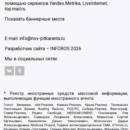
помощью сервисов Yandex.Metrika, LiveInternet,
top.mail.ru
Показать баннерные места
E-mail: info@nov-pitkaranta.ru
Разработчик сайта –
INFOROS
2026
Мы в социальных сетях:
* Реестр иностранных средств массовой информации,
выполняющих функции иностранного агента:
Голос Америки, Idel.Реалии, Кавказ.Реалии, Крым.Реалии, Телеканал
Настоящее Время, Azatliq Radiosi, PCE/PC, Сибирь.Реалии, Фактограф,
Север.Реалии, Радио Свобода, MEDIUM-ORIENT, Пономарев Лев
Александрович, Савицкая Людмила Алексеевна, Маркелов Сергей
Евгеньевич, Камалягин Денис Николаевич, Апахончич Дарья
Александровна, Medusa Project, Первое антикоррупционное СМИ, VTimes.io,
Баданин Роман Сергеевич, Гликин Максим Александрович, Маняхин Петр