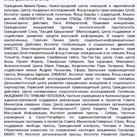
Гражданин.Армия.Право, Нижегородский центр немецкой и европейской
культуры, Центр гендерных исследований, Фонд защиты прав граждан Штаб,
Институт права и публичной политики, Фонд борьбы с коррупцией, Альянс
врачей, НАСИЛИЮ.НЕТ, Мы против СПИДа, СВЕЧА, Открытый Петербург,
Гуманитарное действие, Лига Избирателей, Правовая инициатива,
Гражданская инициатива против экологической преступности,
Гражданский Союз, "Хасдей Ерушалаим" (Милосердие), Центр поддержки и
содействия развитию средств массовой информации, В защиту прав
заключенных, Горячая Линия, Центр социально-информационных
инициатив Действие, Институт глобализации и социальных движений,
ВМЕСТЕ, Благотворительный фонд охраны здоровья и защиты прав
граждан, Благотворительный фонд помощи осужденным и их семьям, Фонд
Тольятти, Новое время, Серебряная тайга, Так-Так-Так, центр Сова, центр
Анна, Проект Апрель, Самарская губерния, Эра здоровья, Мемориал,
Аналитический Центр Юрия Левады, Издательство Парк Гагарина, Фонд
содействия имени Андрея Рылькова, Сфера, Уральская правозащитная
группа, Женщины Евразии, СИБАЛЬТ, Институт прав человека, Фонд защиты
гласности, Российский исследовательский центр по правам человека,
Дальневосточный центр развития гражданских инициатив и социального
партнерства, Пермский региональный правозащитный центр, Гражданское
действие, Центр независимых социологических исследований, Сутяжник,
АКАДЕМИЯ ПО ПРАВАМ ЧЕЛОВЕКА, Частное учреждение в Калининграде по
административной поддержке реализации программ и проектов Совета
Министров северных стран, Центр развития некоммерческих организаций,
Гражданское содействие, Интернешнл-Р, Центр Защиты Прав Средств
Массовой Информации, Институт развития прессы - Сибирь, Частное
учреждение в Санкт-Петербурге по административной поддержке
реализации программ и проектов Совета Министров Северных Стран, Фонд
поддержки свободы прессы, Гражданский контроль, Человек и Закон,
Общественная комиссия по сохранению наследия академика Сахарова,
МЕМО. РУ, Институт региональной прессы, Институт Развития Свободы