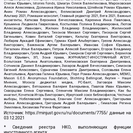
Степан Юрьевич, Istories fonds, Шмагун Олеся Валентиновна, Мароховская
Алеся Алексеевна, Долинина Ирина Николаевна, Шлейнов Роман Юрьевич,
Анин Роман Александрович, Великовский Дмитрий Александрович,
Альтаир 2021, Ромашки монолит, Главный редактор 2021, Вега 2021, Важные
иноагенты, Каткова Вероника Вячеславовна, Карезина Инна Павловна,
Кузьмина Людмила Гавриловна, Костылева Полина Владимировна, Лютов
Александр Иванович, Жилкин Владимир Владимирович, Жилинский
Владимир Александрович, Тихонов Михаил Сергеевич, Пискунов Сергей
Евгеньевич, Ковин Виталий Сергеевич, Кильтау Екатерина Викторовна,
Любарев Аркадий Ефимович, Гурман Юрий Альбертович, Грезев Александр
Викторович, Важенков Артем Валерьевич, Иванова София Юрьевна,
Пигалкин Илья Валерьевич, Петров Алексей Викторович, Егоров Владимир
Владимирович, Гусев Андрей Юрьевич, Смирнов Сергей Сергеевич, Верзилов
Петр Юрьевич, ЗП, Зона права, ЖУРНАЛИСТ-ИНОСТРАННЫЙ АГЕНТ,
Вольтская Татьяна Анатольевна, Клепиковская Екатерина Дмитриевна,
Сотников Даниил Владимирович, Захаров Андрей Вячеславович, Симонов
Евгений Алексеевич, Сурначева Елизавета Дмитриевна, Соловьева Елена
Анатольевна, Арапова Галина Юрьевна, Перл Роман Александрович, МЕМО,
Mason G.E.S. Anonymous Foundation, Stichting Bellingcat, Якутия – Наше
Мнение, Москоу диджитал медиа, РС-Балт, Заговора Максим
Александрович, Ветошкина Валерия Валерьевна, Павлов Иван Юрьевич,
Скворцова Елена Сергеевна, Оленичев Максим Владимирович, Как бы
инагент, Кочетков Игорь Викторович, Иркутский союз библиофилов, Честные
выборы, Нобелевский призыв, Еланчик Олег Александрович, Григорьева
Алина Александровна, Григорьев Андрей Валерьевич , Гималова Регина
Эмилевна, Хисамова Регина Фаритовна
Источник:
https://minjust.gov.ru/ru/documents/7755/
данные на
03.12.2021
* Сведения реестра НКО, выполняющих функции
иностранного агента: