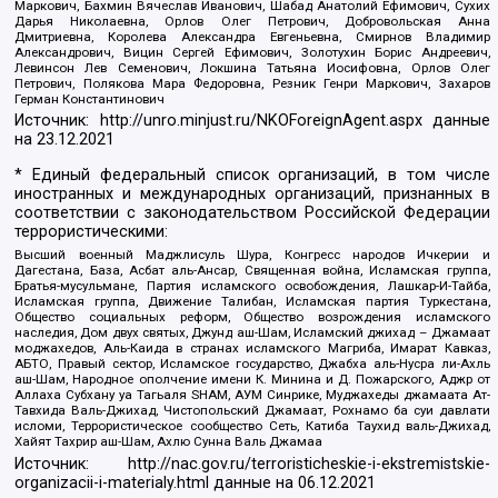
Маркович, Бахмин Вячеслав Иванович, Шабад Анатолий Ефимович, Сухих
Дарья Николаевна, Орлов Олег Петрович, Добровольская Анна
Дмитриевна, Королева Александра Евгеньевна, Смирнов Владимир
Александрович, Вицин Сергей Ефимович, Золотухин Борис Андреевич,
Левинсон Лев Семенович, Локшина Татьяна Иосифовна, Орлов Олег
Петрович, Полякова Мара Федоровна, Резник Генри Маркович, Захаров
Герман Константинович
Источник:
http://unro.minjust.ru/NKOForeignAgent.aspx
данные
на
23.12.2021
* Единый федеральный список организаций, в том числе
иностранных и международных организаций, признанных в
соответствии с законодательством Российской Федерации
террористическими:
Высший военный Маджлисуль Шура, Конгресс народов Ичкерии и
Дагестана, База, Асбат аль-Ансар, Священная война, Исламская группа,
Братья-мусульмане, Партия исламского освобождения, Лашкар-И-Тайба,
Исламская группа, Движение Талибан, Исламская партия Туркестана,
Общество социальных реформ, Общество возрождения исламского
наследия, Дом двух святых, Джунд аш-Шам, Исламский джихад – Джамаат
моджахедов, Аль-Каида в странах исламского Магриба, Имарат Кавказ,
АБТО, Правый сектор, Исламское государство, Джабха аль-Нусра ли-Ахль
аш-Шам, Народное ополчение имени К. Минина и Д. Пожарского, Аджр от
Аллаха Субхану уа Тагьаля SHAM, АУМ Синрике, Муджахеды джамаата Ат-
Тавхида Валь-Джихад, Чистопольский Джамаат, Рохнамо ба суи давлати
исломи, Террористическое сообщество Сеть, Катиба Таухид валь-Джихад,
Хайят Тахрир аш-Шам, Ахлю Сунна Валь Джамаа
Источник:
http://nac.gov.ru/terroristicheskie-i-ekstremistskie-
organizacii-i-materialy.html
данные на
06.12.2021