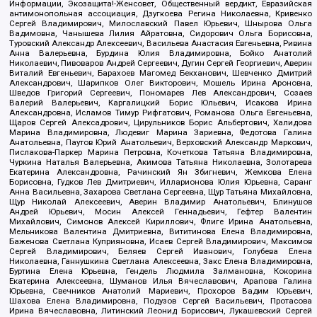
Информации, Экозащита!-Женсовет, Общественный вердикт, Евразийская
антимонопольная ассоциация, Дзугкоева Регина Николаевна, Кривенко
Сергей Владимирович, Милославский Павел Юрьевич, Шнырова Ольга
Вадимовна, Чанышева Лилия Айратовна, Сидорович Ольга Борисовна,
Туровский Александр Алексеевич, Васильева Анастасия Евгеньевна, Ривина
Анна Валерьевна, Бурдина Юлия Владимировна, Бойко Анатолий
Николаевич, Пивоваров Андрей Сергеевич, Дугин Сергей Георгиевич, Аверин
Виталий Евгеньевич, Барахоев Магомед Бекханович, Шевченко Дмитрий
Александрович, Шарипков Олег Викторович, Мошель Ирина Ароновна,
Шведов Григорий Сергеевич, Пономарев Лев Александрович, Созаев
Валерий Валерьевич, Каргалицкий Борис Юльевич, Исакова Ирина
Александровна, Исламов Тимур Рифгатович, Романова Ольга Евгеньевна,
Щаров Сергей Алексадрович, Цирульников Борис Альбертович, Халидова
Марина Владимировна, Людевиг Марина Зариевна, Федотова Галина
Анатольевна, Паутов Юрий Анатольевич, Верховский Александр Маркович,
Пислакова-Паркер Марина Петровна, Кочеткова Татьяна Владимировна,
Чуркина Наталья Валерьевна, Акимова Татьяна Николаевна, Золотарева
Екатерина Александровна, Рачинский Ян Збигневич, Жемкова Елена
Борисовна, Гудков Лев Дмитриевич, Илларионова Юлия Юрьевна, Саранг
Анна Васильевна, Захарова Светлана Сергеевна, Щур Татьяна Михайловна,
Щур Николай Алексеевич, Аверин Владимир Анатольевич, Блинушов
Андрей Юрьевич, Мосин Алексей Геннадьевич, Гефтер Валентин
Михайлович, Симонов Алексей Кириллович, Флиге Ирина Анатольевна,
Мельникова Валентина Дмитриевна, Вититинова Елена Владимировна,
Баженова Светлана Куприяновна, Исаев Сергей Владимирович, Максимов
Сергей Владимирович, Беляев Сергей Иванович, Голубева Елена
Николаевна, Ганнушкина Светлана Алексеевна, Закс Елена Владимировна,
Буртина Елена Юрьевна, Гендель Людмила Залмановна, Кокорина
Екатерина Алексеевна, Шуманов Илья Вячеславович, Арапова Галина
Юрьевна, Свечников Анатолий Мариевич, Прохоров Вадим Юрьевич,
Шахова Елена Владимировна, Подузов Сергей Васильевич, Протасова
Ирина Вячеславовна, Литинский Леонид Борисович, Лукашевский Сергей