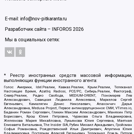
E-mail: info@nov-pitkaranta.ru
Разработчик сайта –
INFOROS
2026
Мы в социальных сетях:
* Реестр иностранных средств массовой информации,
выполняющих функции иностранного агента:
Голос Америки, Idel.Реалии, Кавказ.Реалии, Крым.Реалии, Телеканал
Настоящее Время, Azatliq Radiosi, PCE/PC, Сибирь.Реалии, Фактограф,
Север.Реалии, Радио Свобода, MEDIUM-ORIENT, Пономарев Лев
Александрович, Савицкая Людмила Алексеевна, Маркелов Сергей
Евгеньевич, Камалягин Денис Николаевич, Апахончич Дарья
Александровна, Medusa Project, Первое антикоррупционное СМИ, VTimes.io,
Баданин Роман Сергеевич, Гликин Максим Александрович, Маняхин Петр
Борисович, Ярош Юлия Петровна, Чуракова Ольга Владимировна,
Железнова Мария Михайловна, Лукьянова Юлия Сергеевна, Маетная
Елизавета Витальевна, The Insider SIA, Рубин Михаил Аркадьевич, Гройсман
Софья Романовна, Рождественский Илья Дмитриевич, Апухтина Юлия
Владимировна, Постернак Алексей Евгеньевич, Телеканал Дождь, Петров