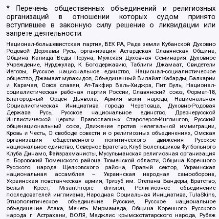
* Перечень общественных объединений и религиозных
организаций в отношении которых судом принято
вступившее в законную силу решение о ликвидации или
запрете деятельности:
Национал-большевистская партия, ВЕК РА, Рада земли Кубанской Духовно
Родовой Державы Русь, организация Асгардская Славянская Община,
Община Капища Веды Перуна, Мужская Духовная Семинария Духовное
Учреждение, Нурджулар, К Богодержавию, Таблиги Джамаат, Свидетели
Иеговы, Русское национальное единство, Национал-социалистическое
общество, Джамаат мувахидов, Объединенный Вилайат Кабарды, Балкарии
и Карачая, Союз славян, Ат-Такфир Валь-Хиджра, Пит Буль, Национал-
социалистическая рабочая партия России, Славянский союз, Формат-18,
Благородный Орден Дьявола, Армия воли народа, Национальная
Социалистическая Инициатива города Череповца, Духовно-Родовая
Держава Русь, Русское национальное единство, Древнерусской
Инглистической церкви Православных Староверов-Инглингов, Русский
общенациональный союз, Движение против нелегальной иммиграции,
Кровь и Честь, О свободе совести и о религиозных объединениях, Омская
организация общественного политического движения Русское
национальное единство, Северное Братство, Клуб Болельщиков Футбольного
Клуба Динамо, Файзрахманисты, Мусульманская религиозная организация
п. Боровский Тюменского района Тюменской области, Община Коренного
Русского народа Щелковского района, Правый сектор, Украинская
национальная ассамблея – Украинская народная самооборона,
Украинская повстанческая армия, Тризуб им. Степана Бандеры, Братство,
Белый Крест, Misanthropic division, Религиозное объединение
последователей инглиизма, Народная Социальная Инициатива, TulaSkins,
Этнополитическое объединение Русские, Русское национальное
объединение Атака, Мечеть Мирмамеда, Община Коренного Русского
народа г. Астрахани, ВОЛЯ, Меджлис крымскотатарского народа, Рубеж