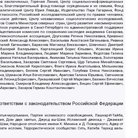
рав заключенных, Горячая Линия, Центр социально-информационных
дан, Благотворительный фонд помощи осужденным и их семьям, Фонд
 Аналитический Центр Юрия Левады, Издательство Парк Гагарина, Фонд
гласности, Российский исследовательский центр по правам человека,
ское действие, Центр независимых социологических исследований,
в Совета Министров северных стран, Центр развития некоммерческих
стное учреждение в Санкт-Петербурге по административной поддержке
Общественная комиссия по сохранению наследия академика Сахарова,
нтимонопольная ассоциация, Дзугкоева Регина Николаевна, Кривенко
кий Александр Алексеевич, Васильева Анастасия Евгеньевна, Ривина
италий Евгеньевич, Барахоев Магомед Бекханович, Шевченко Дмитрий
 Валерий Валерьевич, Каргалицкий Борис Юльевич, Исакова Ирина
ва Марина Владимировна, Людевиг Марина Зариевна, Федотова Галина
уркина Наталья Валерьевна, Акимова Татьяна Николаевна, Золотарева
 Васильевна, Захарова Светлана Сергеевна, Щур Татьяна Михайловна,
 Симонов Алексей Кириллович, Флиге Ирина Анатольевна, Мельникова
адимирович, Беляев Сергей Иванович, Голубева Елена Николаевна,
вна, Шуманов Илья Вячеславович, Арапова Галина Юрьевна, Свечников
ий Леонид Борисович, Лукашевский Сергей Маркович, Бахмин Вячеслав
геньевна, Смирнов Владимир Александрович, Вицин Сергей Ефимович,
 Маркович, Захаров Герман Константинович
оответствии с законодательством Российской Федерации
тья-мусульмане, Партия исламского освобождения, Лашкар-И-Тайба,
дия, Дом двух святых, Джунд аш-Шам, Исламский джихад – Джамаат
ш-Шам, Народное ополчение имени К. Минина и Д. Пожарского, Аджр от
и исломи, Террористическое сообщество Сеть, Катиба Таухид валь-