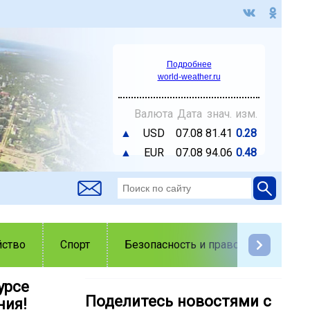
Подробнее
world-weather.ru
Валюта
Дата
знач.
изм.
▲
USD
07.08
81.41
0.28
▲
EUR
07.08
94.06
0.48
йство
Спорт
Безопасность и правопорядок
урсе
Поделитесь новостями с
ния!