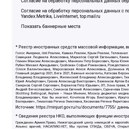
Согласие на обработку персональных данных обр
Согласие на обработку персональных данных с
Yandex.Metrika, LiveInternet, top.mail.ru
Показать баннерные места
* Реестр иностранных средств массовой информации, 
Голос Америки, Idel.Реалии, Кавказ.Реалии, Крым.Реалии, Телеканал
Савицкая Людмила Алексеевна, Маркелов Сергей Евгеньевич, Камал
Гликин Максим Александрович, Маняхин Петр Борисович, Ярош Юлия П
Рубин Михаил Аркадьевич, Гройсман Софья Романовна, Рождественски
Олеся Валентиновна, Мароховская Алеся Алексеевна, Долинина И
Главный редактор 2021, Вега 2021, Важные иноагенты, Каткова Вер
Владимир Владимирович, Жилинский Владимир Александрович, Тихон
Юрий Альбертович, Грезев Александр Викторович, Важенков Артем В
Смирнов Сергей Сергеевич, Верзилов Петр Юрьевич, ЗП, Зона прав
Андрей Вячеславович, Симонов Евгений Алексеевич, Сурначева Елиз
Stichting Bellingcat, Якутия – Наше Мнение, Москоу диджитал мед
Владимирович, Как бы инагент, Кочетков Игорь Викторович, Иркут
Валерьевич , Гималова Регина Эмилевна, Хисамова Регина Фаритовн
Источник:
https://minjust.gov.ru/ru/documents/7755/
данны
* Сведения реестра НКО, выполняющих функции иностра
Гражданин.Армия.Право, Нижегородский центр немецкой и европейск
Альянс врачей, НАСИЛИЮ.НЕТ, Мы против СПИДа, СВЕЧА, Открытый