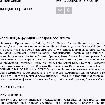
атной связи
Мы в социальных сетях:
 помощью сервисов
выполняющих функции иностранного агента:
 Настоящее Время, Azatliq Radiosi, PCE/PC, Сибирь.Реалии, Фактограф, Север
ягин Денис Николаевич, Апахончич Дарья Александровна, Medusa Project, П
етровна, Чуракова Ольга Владимировна, Железнова Мария Михайловна, Лукьян
й Илья Дмитриевич, Апухтина Юлия Владимировна, Постернак Алексей Евгеньев
рина Николаевна, Шлейнов Роман Юрьевич, Анин Роман Александрович, Вел
оника Вячеславовна, Карезина Инна Павловна, Кузьмина Людмила Гавриловна
ов Михаил Сергеевич, Пискунов Сергей Евгеньевич, Ковин Виталий Сергеевич
алерьевич, Иванова София Юрьевна, Пигалкин Илья Валерьевич, Петров Алексе
а, ЖУРНАЛИСТ-ИНОСТРАННЫЙ АГЕНТ, Вольтская Татьяна Анатольевна, Клепиков
авета Дмитриевна, Соловьева Елена Анатольевна, Арапова Галина Юрьевна, П
иа, РС-Балт, Заговора Максим Александрович, Ветошкина Валерия Валерьевна
ский союз библиофилов, Честные выборы, Нобелевский призыв, Еланчик Олег
а
е на
03.12.2021
нного агента:
ой культуры, Центр гендерных исследований, Фонд защиты прав граждан Шта
 Петербург, Гуманитарное действие, Лига Избирателей, Правовая инициат