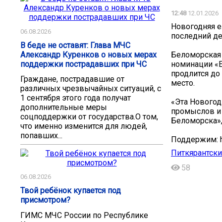
12:48
12.01.2026
Новогодняя е
06.08.2026
последний де
В беде не оставят: Глава МЧС
Александр Куренков о новых мерах
Беломорская
поддержки пострадавших при ЧС
номинации «Е
продлится до
Граждане, пострадавшие от
место.
различных чрезвычайных ситуаций, с
1 сентября этого года получат
«Эта Новогод
дополнительные меры
промыслов и 
соцподдержки от государства.О том,
Беломорска»,
что именно изменится для людей,
попавших...
Поддержим: ht
Питкярантски
58
06.08.2026
Твой ребёнок купается под
присмотром?
ГИМС МЧС России по Республике