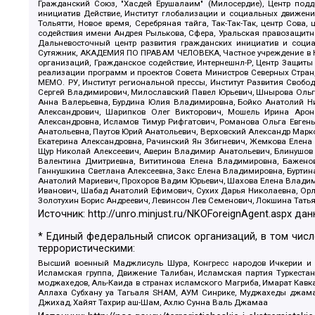
Гражданский Союз, "Хасдей Ерушалаим" (Милосердие), Центр под
инициатив Действие, Институт глобализации и социальных движен
Тольятти, Новое время, Серебряная тайга, Так-Так-Так, центр Сова
содействия имени Андрея Рылькова, Сфера, Уральская правозащитна
Дальневосточный центр развития гражданских инициатив и социа
Сутяжник, АКАДЕМИЯ ПО ПРАВАМ ЧЕЛОВЕКА, Частное учреждение в Ка
организаций, Гражданское содействие, Интернешнл-Р, Центр Защиты
реализации программ и проектов Совета Министров Северных Стран
МЕМО. РУ, Институт региональной прессы, Институт Развития Своб
Сергей Владимирович, Милославский Павел Юрьевич, Шнырова Ольга
Анна Валерьевна, Бурдина Юлия Владимировна, Бойко Анатолий Ник
Александрович, Шарипков Олег Викторович, Мошель Ирина Ароно
Александровна, Исламов Тимур Рифгатович, Романова Ольга Евгень
Анатольевна, Паутов Юрий Анатольевич, Верховский Александр Марк
Екатерина Александровна, Рачинский Ян Збигневич, Жемкова Елена 
Щур Николай Алексеевич, Аверин Владимир Анатольевич, Блинушов 
Валентина Дмитриевна, Вититинова Елена Владимировна, Баженов
Ганнушкина Светлана Алексеевна, Закс Елена Владимировна, Буртин
Анатолий Мариевич, Прохоров Вадим Юрьевич, Шахова Елена Владими
Иванович, Шабад Анатолий Ефимович, Сухих Дарья Николаевна, Орл
Золотухин Борис Андреевич, Левинсон Лев Семенович, Локшина Тать
Источник:
http://unro.minjust.ru/NKOForeignAgent.aspx
дан
* Единый федеральный список организаций, в том чис
террористическими:
Высший военный Маджлисуль Шура, Конгресс народов Ичкерии и Да
Исламская группа, Движение Талибан, Исламская партия Туркест
моджахедов, Аль-Каида в странах исламского Магриба, Имарат Кавка
Аллаха Субхану уа Тагьаля SHAM, АУМ Синрике, Муджахеды джамаа
Джихад, Хайят Тахрир аш-Шам, Ахлю Сунна Валь Джамаа