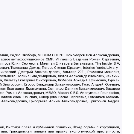
.Реалии, Радио Свобода, MEDIUM-ORIENT, Пономарев Лев Александрович,
ервое антикоррупционное СМИ, VTimes.io, Баданин Роман Сергеевич,
ова Юлия Сергеевна, Маетная Елизавета Витальевна, The Insider SIA,
ич, Телеканал Дождь, Петров Степан Юрьевич, Istories fonds, Шмагун
иковский Дмитрий Александрович, Альтаир 2021, Ромашки монолит,
, Костылева Полина Владимировна, Лютов Александр Иванович, Жилкин
, Кильтау Екатерина Викторовна, Любарев Аркадий Ефимович, Гурман
й Викторович, Егоров Владимир Владимирович, Гусев Андрей Юрьевич,
ская Екатерина Дмитриевна, Сотников Даниил Владимирович, Захаров
ерл Роман Александрович, МЕМО, Mason G.E.S. Anonymous Foundation,
, Павлов Иван Юрьевич, Скворцова Елена Сергеевна, Оленичев Максим
 Александрович, Григорьева Алина Александровна, Григорьев Андрей
б, Институт права и публичной политики, Фонд борьбы с коррупцией,
ива, Гражданская инициатива против экологической преступности,