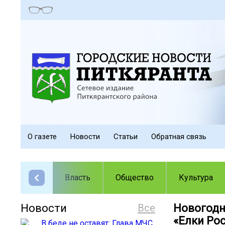
О газете
Новости
Статьи
Обратная связь
Власть
Общество
Культура
Новости
Все
Новогодн
«Елки Ро