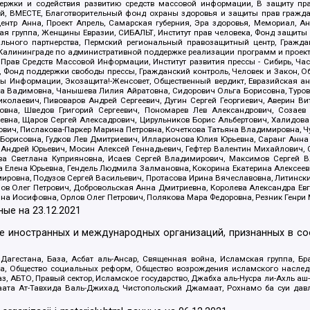
держки и содействия развитию средств массовой информации, В защиту п
ий, ВМЕСТЕ, Благотворительный фонд охраны здоровья и защиты прав граж
, центр Анна, Проект Апрель, Самарская губерния, Эра здоровья, Мемориал,
я группа, Женщины Евразии, СИБАЛЬТ, Институт прав человека, Фонд защиты 
льного партнерства, Пермский региональный правозащитный центр, Граждан
лининграде по административной поддержке реализации программ и проекто
 Прав Средств Массовой Информации, Институт развития прессы - Сибирь, Ча
, Фонд поддержки свободы прессы, Гражданский контроль, Человек и Закон, 
оды Информации, Экозащита!-Женсовет, Общественный вердикт, Евразийская а
 Вадимовна, Чанышева Лилия Айратовна, Сидорович Ольга Борисовна, Туровс
олаевич, Пивоваров Андрей Сергеевич, Дугин Сергей Георгиевич, Аверин В
вна, Шведов Григорий Сергеевич, Пономарев Лев Александрович, Созаев
евна, Щаров Сергей Алексадрович, Цирульников Борис Альбертович, Халидо
ович, Пислакова-Паркер Марина Петровна, Кочеткова Татьяна Владимировна, Ч
Борисовна, Гудков Лев Дмитриевич, Илларионова Юлия Юрьевна, Саранг Анна
Андрей Юрьевич, Мосин Алексей Геннадьевич, Гефтер Валентин Михайлович,
а Светлана Куприяновна, Исаев Сергей Владимирович, Максимов Сергей Вл
а Елена Юрьевна, Гендель Людмила Залмановна, Кокорина Екатерина Алексее
ровна, Подузов Сергей Васильевич, Протасова Ирина Вячеславовна, Литинск
ов Олег Петрович, Добровольская Анна Дмитриевна, Королева Александра Ев
яна Иосифовна, Орлов Олег Петрович, Полякова Мара Федоровна, Резник Генри
ные на
23.12.2021
ле иностранных и международных организаций, признанных в с
гестана, База, Асбат аль-Ансар, Священная война, Исламская группа, Бра
ана, Общество социальных реформ, Общество возрождения исламского насле
з, АБТО, Правый сектор, Исламское государство, Джабха аль-Нусра ли-Ахль а
та Ат-Тавхида Валь-Джихад, Чистопольский Джамаат, Рохнамо ба суи давлат