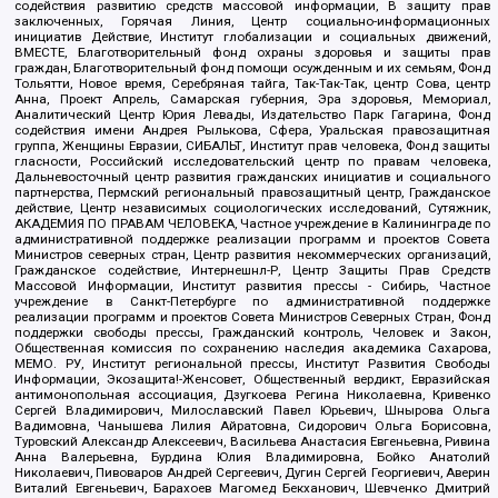
содействия развитию средств массовой информации, В защиту прав
заключенных, Горячая Линия, Центр социально-информационных
инициатив Действие, Институт глобализации и социальных движений,
ВМЕСТЕ, Благотворительный фонд охраны здоровья и защиты прав
граждан, Благотворительный фонд помощи осужденным и их семьям, Фонд
Тольятти, Новое время, Серебряная тайга, Так-Так-Так, центр Сова, центр
Анна, Проект Апрель, Самарская губерния, Эра здоровья, Мемориал,
Аналитический Центр Юрия Левады, Издательство Парк Гагарина, Фонд
содействия имени Андрея Рылькова, Сфера, Уральская правозащитная
группа, Женщины Евразии, СИБАЛЬТ, Институт прав человека, Фонд защиты
гласности, Российский исследовательский центр по правам человека,
Дальневосточный центр развития гражданских инициатив и социального
партнерства, Пермский региональный правозащитный центр, Гражданское
действие, Центр независимых социологических исследований, Сутяжник,
АКАДЕМИЯ ПО ПРАВАМ ЧЕЛОВЕКА, Частное учреждение в Калининграде по
административной поддержке реализации программ и проектов Совета
Министров северных стран, Центр развития некоммерческих организаций,
Гражданское содействие, Интернешнл-Р, Центр Защиты Прав Средств
Массовой Информации, Институт развития прессы - Сибирь, Частное
учреждение в Санкт-Петербурге по административной поддержке
реализации программ и проектов Совета Министров Северных Стран, Фонд
поддержки свободы прессы, Гражданский контроль, Человек и Закон,
Общественная комиссия по сохранению наследия академика Сахарова,
МЕМО. РУ, Институт региональной прессы, Институт Развития Свободы
Информации, Экозащита!-Женсовет, Общественный вердикт, Евразийская
антимонопольная ассоциация, Дзугкоева Регина Николаевна, Кривенко
Сергей Владимирович, Милославский Павел Юрьевич, Шнырова Ольга
Вадимовна, Чанышева Лилия Айратовна, Сидорович Ольга Борисовна,
Туровский Александр Алексеевич, Васильева Анастасия Евгеньевна, Ривина
Анна Валерьевна, Бурдина Юлия Владимировна, Бойко Анатолий
Николаевич, Пивоваров Андрей Сергеевич, Дугин Сергей Георгиевич, Аверин
Виталий Евгеньевич, Барахоев Магомед Бекханович, Шевченко Дмитрий