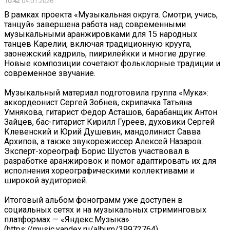
10:42
04.01.2026
В рамках проекта «Музыкальная округа. Смотри, учись,
танцуй» завершена работа над современными
музыкальными аранжировками для 15 народных
танцев Карелии, включая традиционную крууга,
заонежский кадриль, пиирилейкки и многие другие.
Новые композиции сочетают фольклорные традиции и
современное звучание.
Музыкальный материал подготовила группа «Мука»:
аккордеонист Сергей Зобнев, скрипачка Татьяна
Умнякова, гитарист Федор Асташов, барабанщик Антон
Зайцев, бас-гитарист Кирилл Гуреев, духовики Сергей
Клевенский и Юрий Душевин, мандолинист Савва
Архипов, а также звукорежиссер Алексей Назаров.
Эксперт-хореограф Борис Шустов участвовал в
разработке аранжировок и помог адаптировать их для
исполнения хореографическими коллективами и
широкой аудиторией.
Итоговый альбом фонограмм уже доступен в
социальных сетях и на музыкальных стриминговых
платформах — «Яндекс.Музыка»
(https://music.yandex.ru/album/39972764),