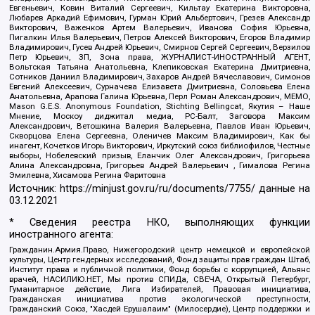
Евгеньевич, Ковин Виталий Сергеевич, Кильтау Екатерина Викторовна,
Любарев Аркадий Ефимович, Гурман Юрий Альбертович, Грезев Александр
Викторович, Важенков Артем Валерьевич, Иванова София Юрьевна,
Пигалкин Илья Валерьевич, Петров Алексей Викторович, Егоров Владимир
Владимирович, Гусев Андрей Юрьевич, Смирнов Сергей Сергеевич, Верзилов
Петр Юрьевич, ЗП, Зона права, ЖУРНАЛИСТ-ИНОСТРАННЫЙ АГЕНТ,
Вольтская Татьяна Анатольевна, Клепиковская Екатерина Дмитриевна,
Сотников Даниил Владимирович, Захаров Андрей Вячеславович, Симонов
Евгений Алексеевич, Сурначева Елизавета Дмитриевна, Соловьева Елена
Анатольевна, Арапова Галина Юрьевна, Перл Роман Александрович, МЕМО,
Mason G.E.S. Anonymous Foundation, Stichting Bellingcat, Якутия – Наше
Мнение, Москоу диджитал медиа, РС-Балт, Заговора Максим
Александрович, Ветошкина Валерия Валерьевна, Павлов Иван Юрьевич,
Скворцова Елена Сергеевна, Оленичев Максим Владимирович, Как бы
инагент, Кочетков Игорь Викторович, Иркутский союз библиофилов, Честные
выборы, Нобелевский призыв, Еланчик Олег Александрович, Григорьева
Алина Александровна, Григорьев Андрей Валерьевич , Гималова Регина
Эмилевна, Хисамова Регина Фаритовна
Источник:
https://minjust.gov.ru/ru/documents/7755/
данные на
03.12.2021
* Сведения реестра НКО, выполняющих функции
иностранного агента:
Гражданин.Армия.Право, Нижегородский центр немецкой и европейской
культуры, Центр гендерных исследований, Фонд защиты прав граждан Штаб,
Институт права и публичной политики, Фонд борьбы с коррупцией, Альянс
врачей, НАСИЛИЮ.НЕТ, Мы против СПИДа, СВЕЧА, Открытый Петербург,
Гуманитарное действие, Лига Избирателей, Правовая инициатива,
Гражданская инициатива против экологической преступности,
Гражданский Союз, "Хасдей Ерушалаим" (Милосердие), Центр поддержки и