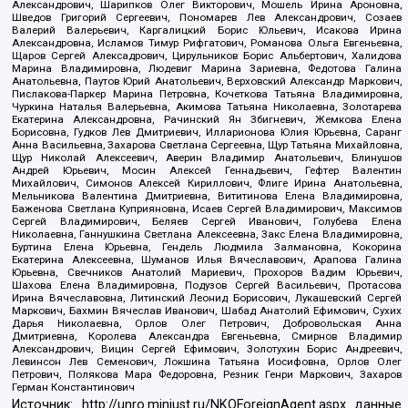
Александрович, Шарипков Олег Викторович, Мошель Ирина Ароновна,
Шведов Григорий Сергеевич, Пономарев Лев Александрович, Созаев
Валерий Валерьевич, Каргалицкий Борис Юльевич, Исакова Ирина
Александровна, Исламов Тимур Рифгатович, Романова Ольга Евгеньевна,
Щаров Сергей Алексадрович, Цирульников Борис Альбертович, Халидова
Марина Владимировна, Людевиг Марина Зариевна, Федотова Галина
Анатольевна, Паутов Юрий Анатольевич, Верховский Александр Маркович,
Пислакова-Паркер Марина Петровна, Кочеткова Татьяна Владимировна,
Чуркина Наталья Валерьевна, Акимова Татьяна Николаевна, Золотарева
Екатерина Александровна, Рачинский Ян Збигневич, Жемкова Елена
Борисовна, Гудков Лев Дмитриевич, Илларионова Юлия Юрьевна, Саранг
Анна Васильевна, Захарова Светлана Сергеевна, Щур Татьяна Михайловна,
Щур Николай Алексеевич, Аверин Владимир Анатольевич, Блинушов
Андрей Юрьевич, Мосин Алексей Геннадьевич, Гефтер Валентин
Михайлович, Симонов Алексей Кириллович, Флиге Ирина Анатольевна,
Мельникова Валентина Дмитриевна, Вититинова Елена Владимировна,
Баженова Светлана Куприяновна, Исаев Сергей Владимирович, Максимов
Сергей Владимирович, Беляев Сергей Иванович, Голубева Елена
Николаевна, Ганнушкина Светлана Алексеевна, Закс Елена Владимировна,
Буртина Елена Юрьевна, Гендель Людмила Залмановна, Кокорина
Екатерина Алексеевна, Шуманов Илья Вячеславович, Арапова Галина
Юрьевна, Свечников Анатолий Мариевич, Прохоров Вадим Юрьевич,
Шахова Елена Владимировна, Подузов Сергей Васильевич, Протасова
Ирина Вячеславовна, Литинский Леонид Борисович, Лукашевский Сергей
Маркович, Бахмин Вячеслав Иванович, Шабад Анатолий Ефимович, Сухих
Дарья Николаевна, Орлов Олег Петрович, Добровольская Анна
Дмитриевна, Королева Александра Евгеньевна, Смирнов Владимир
Александрович, Вицин Сергей Ефимович, Золотухин Борис Андреевич,
Левинсон Лев Семенович, Локшина Татьяна Иосифовна, Орлов Олег
Петрович, Полякова Мара Федоровна, Резник Генри Маркович, Захаров
Герман Константинович
Источник:
http://unro.minjust.ru/NKOForeignAgent.aspx
данные