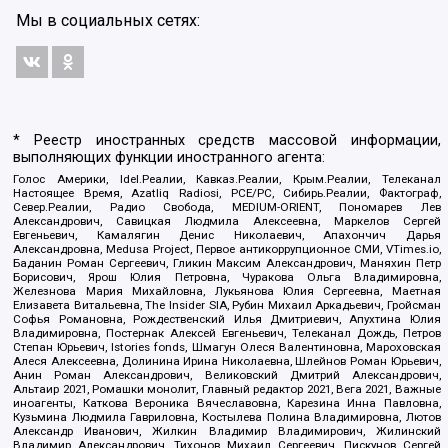
Мы в социальных сетях:
* Реестр иностранных средств массовой информации,
выполняющих функции иностранного агента:
Голос Америки, Idel.Реалии, Кавказ.Реалии, Крым.Реалии, Телеканал
Настоящее Время, Azatliq Radiosi, PCE/PC, Сибирь.Реалии, Фактограф,
Север.Реалии, Радио Свобода, MEDIUM-ORIENT, Пономарев Лев
Александрович, Савицкая Людмила Алексеевна, Маркелов Сергей
Евгеньевич, Камалягин Денис Николаевич, Апахончич Дарья
Александровна, Medusa Project, Первое антикоррупционное СМИ, VTimes.io,
Баданин Роман Сергеевич, Гликин Максим Александрович, Маняхин Петр
Борисович, Ярош Юлия Петровна, Чуракова Ольга Владимировна,
Железнова Мария Михайловна, Лукьянова Юлия Сергеевна, Маетная
Елизавета Витальевна, The Insider SIA, Рубин Михаил Аркадьевич, Гройсман
Софья Романовна, Рождественский Илья Дмитриевич, Апухтина Юлия
Владимировна, Постернак Алексей Евгеньевич, Телеканал Дождь, Петров
Степан Юрьевич, Istories fonds, Шмагун Олеся Валентиновна, Мароховская
Алеся Алексеевна, Долинина Ирина Николаевна, Шлейнов Роман Юрьевич,
Анин Роман Александрович, Великовский Дмитрий Александрович,
Альтаир 2021, Ромашки монолит, Главный редактор 2021, Вега 2021, Важные
иноагенты, Каткова Вероника Вячеславовна, Карезина Инна Павловна,
Кузьмина Людмила Гавриловна, Костылева Полина Владимировна, Лютов
Александр Иванович, Жилкин Владимир Владимирович, Жилинский
Владимир Александрович, Тихонов Михаил Сергеевич, Пискунов Сергей