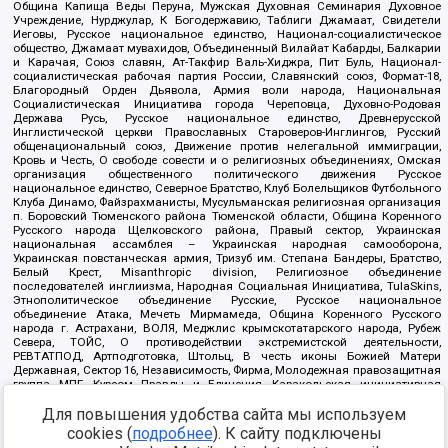
Община Капища Веды Перуна, Мужская Духовная Семинария Духовное
Учреждение, Нурджулар, К Богодержавию, Таблиги Джамаат, Свидетели
Иеговы, Русское национальное единство, Национал-социалистическое
общество, Джамаат мувахидов, Объединенный Вилайат Кабарды, Балкарии
и Карачая, Союз славян, Ат-Такфир Валь-Хиджра, Пит Буль, Национал-
социалистическая рабочая партия России, Славянский союз, Формат-18,
Благородный Орден Дьявола, Армия воли народа, Национальная
Социалистическая Инициатива города Череповца, Духовно-Родовая
Держава Русь, Русское национальное единство, Древнерусской
Инглистической церкви Православных Староверов-Инглингов, Русский
общенациональный союз, Движение против нелегальной иммиграции,
Кровь и Честь, О свободе совести и о религиозных объединениях, Омская
организация общественного политического движения Русское
национальное единство, Северное Братство, Клуб Болельщиков Футбольного
Клуба Динамо, Файзрахманисты, Мусульманская религиозная организация
п. Боровский Тюменского района Тюменской области, Община Коренного
Русского народа Щелковского района, Правый сектор, Украинская
национальная ассамблея – Украинская народная самооборона,
Украинская повстанческая армия, Тризуб им. Степана Бандеры, Братство,
Белый Крест, Misanthropic division, Религиозное объединение
последователей инглиизма, Народная Социальная Инициатива, TulaSkins,
Этнополитическое объединение Русские, Русское национальное
объединение Атака, Мечеть Мирмамеда, Община Коренного Русского
народа г. Астрахани, ВОЛЯ, Меджлис крымскотатарского народа, Рубеж
Севера, ТОЙС, О противодействии экстремистской деятельности,
РЕВТАТПОД, Артподготовка, Штольц, В честь иконы Божией Матери
Державная, Сектор 16, Независимость, Фирма, Молодежная правозащитная
группа МПГ, Курсом Правды и Единения, Каракольская инициативная
группа, Автоград Крю, Союз Славянских Сил Руси, Алля-Аят,
Благотворительный пансионат Ак Умут, Русская республика Русь,
Для повышения удобства сайта мы используем
Арестантское уголовное единство, Башкорт, Нация и свобода, W.H.С., Фалунь
cookies (
подробнее
). К сайту подключены
Дафа, Иртыш Ultras, Русский Патриотический клуб-Новокузнецк/РПК,