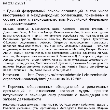
на
23.12.2021
* Единый федеральный список организаций, в том числе
иностранных и международных организаций, признанных в
соответствии с законодательством Российской Федерации
террористическими:
Высший военный Маджлисуль Шура, Конгресс народов Ичкерии и
Дагестана, База, Асбат аль-Ансар, Священная война, Исламская группа,
Братья-мусульмане, Партия исламского освобождения, Лашкар-И-Тайба,
Исламская группа, Движение Талибан, Исламская партия Туркестана,
Общество социальных реформ, Общество возрождения исламского
наследия, Дом двух святых, Джунд аш-Шам, Исламский джихад – Джамаат
моджахедов, Аль-Каида в странах исламского Магриба, Имарат Кавказ,
АБТО, Правый сектор, Исламское государство, Джабха аль-Нусра ли-Ахль
аш-Шам, Народное ополчение имени К. Минина и Д. Пожарского, Аджр от
Аллаха Субхану уа Тагьаля SHAM, АУМ Синрике, Муджахеды джамаата Ат-
Тавхида Валь-Джихад, Чистопольский Джамаат, Рохнамо ба суи давлати
исломи, Террористическое сообщество Сеть, Катиба Таухид валь-Джихад,
Хайят Тахрир аш-Шам, Ахлю Сунна Валь Джамаа
Источник:
http://nac.gov.ru/terroristicheskie-i-ekstremistskie-
organizacii-i-materialy.html
данные на
06.12.2021
* Перечень общественных объединений и религиозных
организаций в отношении которых судом принято
вступившее в законную силу решение о ликвидации или
запрете деятельности:
Национал-большевистская партия, ВЕК РА, Рада земли Кубанской Духовно
Родовой Державы Русь, организация Асгардская Славянская Община,