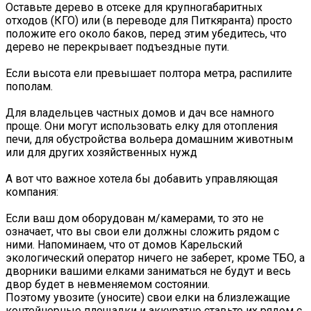
Оставьте дерево в отсеке для крупногабаритных
отходов (КГО) или (в переводе для Питкяранта) просто
положите его около баков, перед этим убедитесь, что
дерево не перекрывает подъездные пути.
Если высота ели превышает полтора метра, распилите
пополам.
Для владельцев частных домов и дач все намного
проще. Они могут использовать елку для отопления
печи, для обустройства вольера домашним животным
или для других хозяйственных нужд
А вот что важное хотела бы добавить управляющая
компания:
Если ваш дом оборудован м/камерами, то это не
означает, что вы свои ели должны сложить рядом с
ними. Напоминаем, что от домов Карельский
экологический оператор ничего не заберет, кроме ТБО, а
дворники вашими елками заниматься не будут и весь
двор будет в невменяемом состоянии.
Поэтому увозите (уносите) свои елки на близлежащие
контейнерные площадки и аккуратно ставьте их рядом с