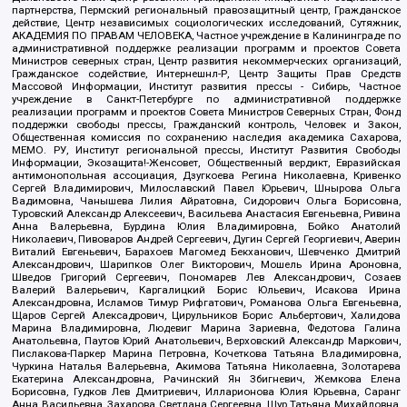
партнерства, Пермский региональный правозащитный центр, Гражданское
действие, Центр независимых социологических исследований, Сутяжник,
АКАДЕМИЯ ПО ПРАВАМ ЧЕЛОВЕКА, Частное учреждение в Калининграде по
административной поддержке реализации программ и проектов Совета
Министров северных стран, Центр развития некоммерческих организаций,
Гражданское содействие, Интернешнл-Р, Центр Защиты Прав Средств
Массовой Информации, Институт развития прессы - Сибирь, Частное
учреждение в Санкт-Петербурге по административной поддержке
реализации программ и проектов Совета Министров Северных Стран, Фонд
поддержки свободы прессы, Гражданский контроль, Человек и Закон,
Общественная комиссия по сохранению наследия академика Сахарова,
МЕМО. РУ, Институт региональной прессы, Институт Развития Свободы
Информации, Экозащита!-Женсовет, Общественный вердикт, Евразийская
антимонопольная ассоциация, Дзугкоева Регина Николаевна, Кривенко
Сергей Владимирович, Милославский Павел Юрьевич, Шнырова Ольга
Вадимовна, Чанышева Лилия Айратовна, Сидорович Ольга Борисовна,
Туровский Александр Алексеевич, Васильева Анастасия Евгеньевна, Ривина
Анна Валерьевна, Бурдина Юлия Владимировна, Бойко Анатолий
Николаевич, Пивоваров Андрей Сергеевич, Дугин Сергей Георгиевич, Аверин
Виталий Евгеньевич, Барахоев Магомед Бекханович, Шевченко Дмитрий
Александрович, Шарипков Олег Викторович, Мошель Ирина Ароновна,
Шведов Григорий Сергеевич, Пономарев Лев Александрович, Созаев
Валерий Валерьевич, Каргалицкий Борис Юльевич, Исакова Ирина
Александровна, Исламов Тимур Рифгатович, Романова Ольга Евгеньевна,
Щаров Сергей Алексадрович, Цирульников Борис Альбертович, Халидова
Марина Владимировна, Людевиг Марина Зариевна, Федотова Галина
Анатольевна, Паутов Юрий Анатольевич, Верховский Александр Маркович,
Пислакова-Паркер Марина Петровна, Кочеткова Татьяна Владимировна,
Чуркина Наталья Валерьевна, Акимова Татьяна Николаевна, Золотарева
Екатерина Александровна, Рачинский Ян Збигневич, Жемкова Елена
Борисовна, Гудков Лев Дмитриевич, Илларионова Юлия Юрьевна, Саранг
Анна Васильевна, Захарова Светлана Сергеевна, Щур Татьяна Михайловна,