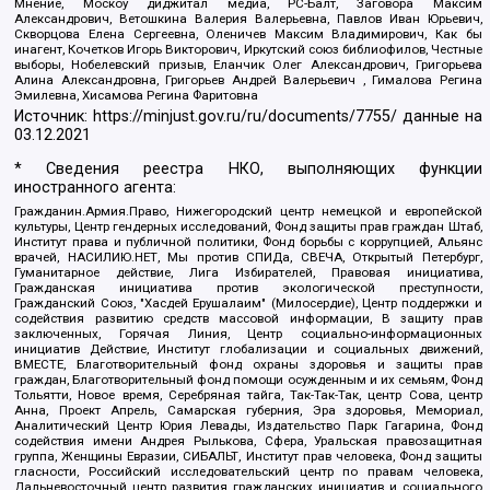
Мнение, Москоу диджитал медиа, РС-Балт, Заговора Максим
Александрович, Ветошкина Валерия Валерьевна, Павлов Иван Юрьевич,
Скворцова Елена Сергеевна, Оленичев Максим Владимирович, Как бы
инагент, Кочетков Игорь Викторович, Иркутский союз библиофилов, Честные
выборы, Нобелевский призыв, Еланчик Олег Александрович, Григорьева
Алина Александровна, Григорьев Андрей Валерьевич , Гималова Регина
Эмилевна, Хисамова Регина Фаритовна
Источник:
https://minjust.gov.ru/ru/documents/7755/
данные на
03.12.2021
* Сведения реестра НКО, выполняющих функции
иностранного агента:
Гражданин.Армия.Право, Нижегородский центр немецкой и европейской
культуры, Центр гендерных исследований, Фонд защиты прав граждан Штаб,
Институт права и публичной политики, Фонд борьбы с коррупцией, Альянс
врачей, НАСИЛИЮ.НЕТ, Мы против СПИДа, СВЕЧА, Открытый Петербург,
Гуманитарное действие, Лига Избирателей, Правовая инициатива,
Гражданская инициатива против экологической преступности,
Гражданский Союз, "Хасдей Ерушалаим" (Милосердие), Центр поддержки и
содействия развитию средств массовой информации, В защиту прав
заключенных, Горячая Линия, Центр социально-информационных
инициатив Действие, Институт глобализации и социальных движений,
ВМЕСТЕ, Благотворительный фонд охраны здоровья и защиты прав
граждан, Благотворительный фонд помощи осужденным и их семьям, Фонд
Тольятти, Новое время, Серебряная тайга, Так-Так-Так, центр Сова, центр
Анна, Проект Апрель, Самарская губерния, Эра здоровья, Мемориал,
Аналитический Центр Юрия Левады, Издательство Парк Гагарина, Фонд
содействия имени Андрея Рылькова, Сфера, Уральская правозащитная
группа, Женщины Евразии, СИБАЛЬТ, Институт прав человека, Фонд защиты
гласности, Российский исследовательский центр по правам человека,
Дальневосточный центр развития гражданских инициатив и социального