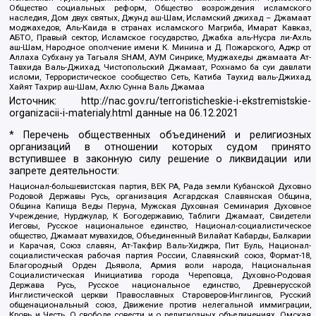
Общество социальных реформ, Общество возрождения исламского
наследия, Дом двух святых, Джунд аш-Шам, Исламский джихад – Джамаат
моджахедов, Аль-Каида в странах исламского Магриба, Имарат Кавказ,
АБТО, Правый сектор, Исламское государство, Джабха аль-Нусра ли-Ахль
аш-Шам, Народное ополчение имени К. Минина и Д. Пожарского, Аджр от
Аллаха Субхану уа Тагьаля SHAM, АУМ Синрике, Муджахеды джамаата Ат-
Тавхида Валь-Джихад, Чистопольский Джамаат, Рохнамо ба суи давлати
исломи, Террористическое сообщество Сеть, Катиба Таухид валь-Джихад,
Хайят Тахрир аш-Шам, Ахлю Сунна Валь Джамаа
Источник:
http://nac.gov.ru/terroristicheskie-i-ekstremistskie-
organizacii-i-materialy.html
данные на
06.12.2021
* Перечень общественных объединений и религиозных
организаций в отношении которых судом принято
вступившее в законную силу решение о ликвидации или
запрете деятельности:
Национал-большевистская партия, ВЕК РА, Рада земли Кубанской Духовно
Родовой Державы Русь, организация Асгардская Славянская Община,
Община Капища Веды Перуна, Мужская Духовная Семинария Духовное
Учреждение, Нурджулар, К Богодержавию, Таблиги Джамаат, Свидетели
Иеговы, Русское национальное единство, Национал-социалистическое
общество, Джамаат мувахидов, Объединенный Вилайат Кабарды, Балкарии
и Карачая, Союз славян, Ат-Такфир Валь-Хиджра, Пит Буль, Национал-
социалистическая рабочая партия России, Славянский союз, Формат-18,
Благородный Орден Дьявола, Армия воли народа, Национальная
Социалистическая Инициатива города Череповца, Духовно-Родовая
Держава Русь, Русское национальное единство, Древнерусской
Инглистической церкви Православных Староверов-Инглингов, Русский
общенациональный союз, Движение против нелегальной иммиграции,
Кровь и Честь, О свободе совести и о религиозных объединениях, Омская