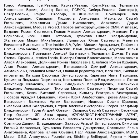
Голос Америки, Idel.Реалии, Кавказ.Реалии, Крым.Реалии, Телеканал
Настоящее Время, Azatliq Radiosi, PCE/PC, Сибирь.Реалии, Фактограф,
Север.Реалии, Радио Свобода, MEDIUM-ORIENT, Пономарев Лев
Александрович, Савицкая Людмила Алексеевна, Маркелов Сергей
Евгеньевич, Камалягин Денис Николаевич, Апахончич Дарья
Александровна, Medusa Project, Первое антикоррупционное СМИ, VTimes.io,
Баданин Роман Сергеевич, Гликин Максим Александрович, Маняхин Петр
Борисович, Ярош Юлия Петровна, Чуракова Ольга Владимировна,
Железнова Мария Михайловна, Лукьянова Юлия Сергеевна, Маетная
Елизавета Витальевна, The Insider SIA, Рубин Михаил Аркадьевич, Гройсман
Софья Романовна, Рождественский Илья Дмитриевич, Апухтина Юлия
Владимировна, Постернак Алексей Евгеньевич, Телеканал Дождь, Петров
Степан Юрьевич, Istories fonds, Шмагун Олеся Валентиновна, Мароховская
Алеся Алексеевна, Долинина Ирина Николаевна, Шлейнов Роман Юрьевич,
Анин Роман Александрович, Великовский Дмитрий Александрович,
Альтаир 2021, Ромашки монолит, Главный редактор 2021, Вега 2021, Важные
иноагенты, Каткова Вероника Вячеславовна, Карезина Инна Павловна,
Кузьмина Людмила Гавриловна, Костылева Полина Владимировна, Лютов
Александр Иванович, Жилкин Владимир Владимирович, Жилинский
Владимир Александрович, Тихонов Михаил Сергеевич, Пискунов Сергей
Евгеньевич, Ковин Виталий Сергеевич, Кильтау Екатерина Викторовна,
Любарев Аркадий Ефимович, Гурман Юрий Альбертович, Грезев Александр
Викторович, Важенков Артем Валерьевич, Иванова София Юрьевна,
Пигалкин Илья Валерьевич, Петров Алексей Викторович, Егоров Владимир
Владимирович, Гусев Андрей Юрьевич, Смирнов Сергей Сергеевич, Верзилов
Петр Юрьевич, ЗП, Зона права, ЖУРНАЛИСТ-ИНОСТРАННЫЙ АГЕНТ,
Вольтская Татьяна Анатольевна, Клепиковская Екатерина Дмитриевна,
Сотников Даниил Владимирович, Захаров Андрей Вячеславович, Симонов
Евгений Алексеевич, Сурначева Елизавета Дмитриевна, Соловьева Елена
Анатольевна, Арапова Галина Юрьевна, Перл Роман Александрович, МЕМО,
Mason G.E.S. Anonymous Foundation, Stichting Bellingcat, Якутия – Наше