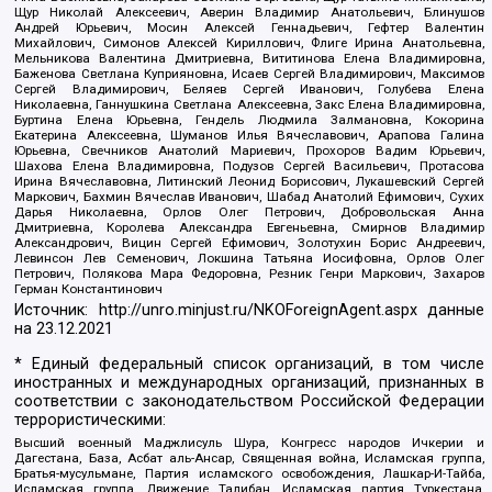
Щур Николай Алексеевич, Аверин Владимир Анатольевич, Блинушов
Андрей Юрьевич, Мосин Алексей Геннадьевич, Гефтер Валентин
Михайлович, Симонов Алексей Кириллович, Флиге Ирина Анатольевна,
Мельникова Валентина Дмитриевна, Вититинова Елена Владимировна,
Баженова Светлана Куприяновна, Исаев Сергей Владимирович, Максимов
Сергей Владимирович, Беляев Сергей Иванович, Голубева Елена
Николаевна, Ганнушкина Светлана Алексеевна, Закс Елена Владимировна,
Буртина Елена Юрьевна, Гендель Людмила Залмановна, Кокорина
Екатерина Алексеевна, Шуманов Илья Вячеславович, Арапова Галина
Юрьевна, Свечников Анатолий Мариевич, Прохоров Вадим Юрьевич,
Шахова Елена Владимировна, Подузов Сергей Васильевич, Протасова
Ирина Вячеславовна, Литинский Леонид Борисович, Лукашевский Сергей
Маркович, Бахмин Вячеслав Иванович, Шабад Анатолий Ефимович, Сухих
Дарья Николаевна, Орлов Олег Петрович, Добровольская Анна
Дмитриевна, Королева Александра Евгеньевна, Смирнов Владимир
Александрович, Вицин Сергей Ефимович, Золотухин Борис Андреевич,
Левинсон Лев Семенович, Локшина Татьяна Иосифовна, Орлов Олег
Петрович, Полякова Мара Федоровна, Резник Генри Маркович, Захаров
Герман Константинович
Источник:
http://unro.minjust.ru/NKOForeignAgent.aspx
данные
на
23.12.2021
* Единый федеральный список организаций, в том числе
иностранных и международных организаций, признанных в
соответствии с законодательством Российской Федерации
террористическими:
Высший военный Маджлисуль Шура, Конгресс народов Ичкерии и
Дагестана, База, Асбат аль-Ансар, Священная война, Исламская группа,
Братья-мусульмане, Партия исламского освобождения, Лашкар-И-Тайба,
Исламская группа, Движение Талибан, Исламская партия Туркестана,