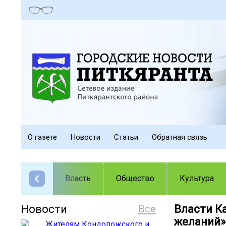
О газете
Новости
Статьи
Обратная связь
Власть
Общество
Культура
Новости
Все
Власти К
желаний»