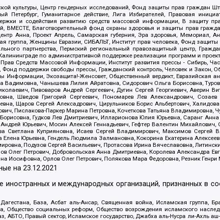
ой культуры, Центр гендерных исследований, Фонд защиты прав граждан Шта
 Петербург, Гуманитарное действие, Лига Избирателей, Правовая инициат
держки и содействия развитию средств массовой информации, В защиту п
ий, ВМЕСТЕ, Благотворительный фонд охраны здоровья и защиты прав граж
, центр Анна, Проект Апрель, Самарская губерния, Эра здоровья, Мемориал,
я группа, Женщины Евразии, СИБАЛЬТ, Институт прав человека, Фонд защиты 
льного партнерства, Пермский региональный правозащитный центр, Граждан
лининграде по административной поддержке реализации программ и проекто
 Прав Средств Массовой Информации, Институт развития прессы - Сибирь, Ча
, Фонд поддержки свободы прессы, Гражданский контроль, Человек и Закон, 
оды Информации, Экозащита!-Женсовет, Общественный вердикт, Евразийская а
 Вадимовна, Чанышева Лилия Айратовна, Сидорович Ольга Борисовна, Туровс
олаевич, Пивоваров Андрей Сергеевич, Дугин Сергей Георгиевич, Аверин В
вна, Шведов Григорий Сергеевич, Пономарев Лев Александрович, Созаев
евна, Щаров Сергей Алексадрович, Цирульников Борис Альбертович, Халидо
ович, Пислакова-Паркер Марина Петровна, Кочеткова Татьяна Владимировна, Ч
Борисовна, Гудков Лев Дмитриевич, Илларионова Юлия Юрьевна, Саранг Анна
Андрей Юрьевич, Мосин Алексей Геннадьевич, Гефтер Валентин Михайлович,
а Светлана Куприяновна, Исаев Сергей Владимирович, Максимов Сергей Вл
а Елена Юрьевна, Гендель Людмила Залмановна, Кокорина Екатерина Алексее
ровна, Подузов Сергей Васильевич, Протасова Ирина Вячеславовна, Литинск
ов Олег Петрович, Добровольская Анна Дмитриевна, Королева Александра Ев
яна Иосифовна, Орлов Олег Петрович, Полякова Мара Федоровна, Резник Генри
ные на
23.12.2021
ле иностранных и международных организаций, признанных в с
гестана, База, Асбат аль-Ансар, Священная война, Исламская группа, Бра
ана, Общество социальных реформ, Общество возрождения исламского насле
з, АБТО, Правый сектор, Исламское государство, Джабха аль-Нусра ли-Ахль а