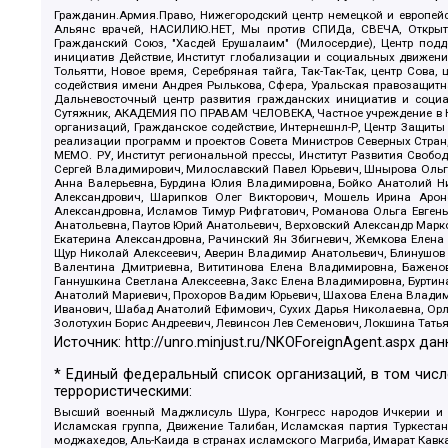
Гражданин.Армия.Право, Нижегородский центр немецкой и европейск
Альянс врачей, НАСИЛИЮ.НЕТ, Мы против СПИДа, СВЕЧА, Открытый
Гражданский Союз, "Хасдей Ерушалаим" (Милосердие), Центр под
инициатив Действие, Институт глобализации и социальных движен
Тольятти, Новое время, Серебряная тайга, Так-Так-Так, центр Сова
содействия имени Андрея Рылькова, Сфера, Уральская правозащитна
Дальневосточный центр развития гражданских инициатив и социа
Сутяжник, АКАДЕМИЯ ПО ПРАВАМ ЧЕЛОВЕКА, Частное учреждение в Ка
организаций, Гражданское содействие, Интернешнл-Р, Центр Защиты
реализации программ и проектов Совета Министров Северных Стран
МЕМО. РУ, Институт региональной прессы, Институт Развития Своб
Сергей Владимирович, Милославский Павел Юрьевич, Шнырова Ольга
Анна Валерьевна, Бурдина Юлия Владимировна, Бойко Анатолий Ник
Александрович, Шарипков Олег Викторович, Мошель Ирина Ароно
Александровна, Исламов Тимур Рифгатович, Романова Ольга Евгень
Анатольевна, Паутов Юрий Анатольевич, Верховский Александр Марк
Екатерина Александровна, Рачинский Ян Збигневич, Жемкова Елена 
Щур Николай Алексеевич, Аверин Владимир Анатольевич, Блинушов 
Валентина Дмитриевна, Вититинова Елена Владимировна, Баженов
Ганнушкина Светлана Алексеевна, Закс Елена Владимировна, Буртин
Анатолий Мариевич, Прохоров Вадим Юрьевич, Шахова Елена Владими
Иванович, Шабад Анатолий Ефимович, Сухих Дарья Николаевна, Орл
Золотухин Борис Андреевич, Левинсон Лев Семенович, Локшина Тать
Источник:
http://unro.minjust.ru/NKOForeignAgent.aspx
дан
* Единый федеральный список организаций, в том чис
террористическими:
Высший военный Маджлисуль Шура, Конгресс народов Ичкерии и Да
Исламская группа, Движение Талибан, Исламская партия Туркест
моджахедов, Аль-Каида в странах исламского Магриба, Имарат Кавка