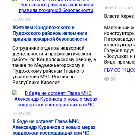
10:12
15.01.2026
Власти Карел
07.08.2026
Жителям Кондопожского и
Маленький ж
Пудожского районов напомнили
конструкторы
правила пожарной безопасности
Петрозаводск
конструктор 
Сотрудники отделов надзорной
Голубев вруч
деятельности и профилактической
«Золушка» и 
работы по Кондопожскому району, а
Вице-премье
также по Медвежьегорскому и
ГБУ СО "КЦС
Пудожскому районам Главного
управления МЧС России по
59
Республике Карелия...
06.08.2026
В беде не оставят: Глава МЧС
Александр Куренков о новых мерах
поддержки пострадавших при ЧС