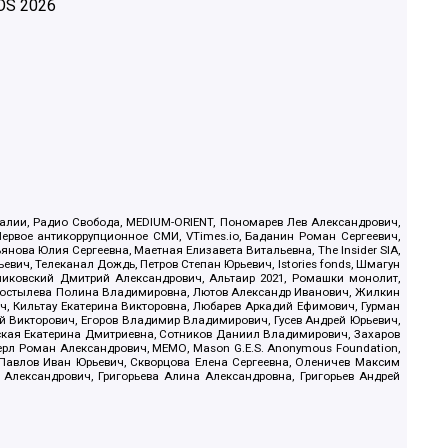
OS
2026
.Реалии, Радио Свобода, MEDIUM-ORIENT, Пономарев Лев Александрович,
ервое антикоррупционное СМИ, VTimes.io, Баданин Роман Сергеевич,
ова Юлия Сергеевна, Маетная Елизавета Витальевна, The Insider SIA,
ич, Телеканал Дождь, Петров Степан Юрьевич, Istories fonds, Шмагун
иковский Дмитрий Александрович, Альтаир 2021, Ромашки монолит,
, Костылева Полина Владимировна, Лютов Александр Иванович, Жилкин
, Кильтау Екатерина Викторовна, Любарев Аркадий Ефимович, Гурман
й Викторович, Егоров Владимир Владимирович, Гусев Андрей Юрьевич,
ская Екатерина Дмитриевна, Сотников Даниил Владимирович, Захаров
ерл Роман Александрович, МЕМО, Mason G.E.S. Anonymous Foundation,
, Павлов Иван Юрьевич, Скворцова Елена Сергеевна, Оленичев Максим
 Александрович, Григорьева Алина Александровна, Григорьев Андрей