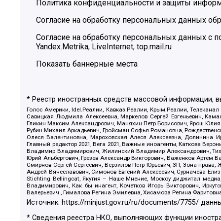
Политика конфиденциальности и защиты инфор
Согласие на обработку персональных данных обр
Согласие на обработку персональных данных с
Yandex.Metrika, LiveInternet, top.mail.ru
Показать баннерные места
* Реестр иностранных средств массовой информации, 
Голос Америки, Idel.Реалии, Кавказ.Реалии, Крым.Реалии, Телеканал
Савицкая Людмила Алексеевна, Маркелов Сергей Евгеньевич, Камал
Гликин Максим Александрович, Маняхин Петр Борисович, Ярош Юлия П
Рубин Михаил Аркадьевич, Гройсман Софья Романовна, Рождественски
Олеся Валентиновна, Мароховская Алеся Алексеевна, Долинина И
Главный редактор 2021, Вега 2021, Важные иноагенты, Каткова Вер
Владимир Владимирович, Жилинский Владимир Александрович, Тихон
Юрий Альбертович, Грезев Александр Викторович, Важенков Артем В
Смирнов Сергей Сергеевич, Верзилов Петр Юрьевич, ЗП, Зона прав
Андрей Вячеславович, Симонов Евгений Алексеевич, Сурначева Елиз
Stichting Bellingcat, Якутия – Наше Мнение, Москоу диджитал мед
Владимирович, Как бы инагент, Кочетков Игорь Викторович, Иркут
Валерьевич , Гималова Регина Эмилевна, Хисамова Регина Фаритовн
Источник:
https://minjust.gov.ru/ru/documents/7755/
данны
* Сведения реестра НКО, выполняющих функции иностра