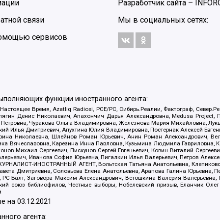
мации
Разработчик сайта –
INFOR
атной связи
Мы в социальных сетях:
 помощью сервисов
выполняющих функции иностранного агента:
 Настоящее Время, Azatliq Radiosi, PCE/PC, Сибирь.Реалии, Фактограф, Север
ягин Денис Николаевич, Апахончич Дарья Александровна, Medusa Project, П
етровна, Чуракова Ольга Владимировна, Железнова Мария Михайловна, Лукьян
й Илья Дмитриевич, Апухтина Юлия Владимировна, Постернак Алексей Евгеньев
рина Николаевна, Шлейнов Роман Юрьевич, Анин Роман Александрович, Вел
оника Вячеславовна, Карезина Инна Павловна, Кузьмина Людмила Гавриловна
ов Михаил Сергеевич, Пискунов Сергей Евгеньевич, Ковин Виталий Сергеевич
алерьевич, Иванова София Юрьевна, Пигалкин Илья Валерьевич, Петров Алексе
а, ЖУРНАЛИСТ-ИНОСТРАННЫЙ АГЕНТ, Вольтская Татьяна Анатольевна, Клепиков
авета Дмитриевна, Соловьева Елена Анатольевна, Арапова Галина Юрьевна, П
иа, РС-Балт, Заговора Максим Александрович, Ветошкина Валерия Валерьевна
ский союз библиофилов, Честные выборы, Нобелевский призыв, Еланчик Олег
а
е на
03.12.2021
нного агента: