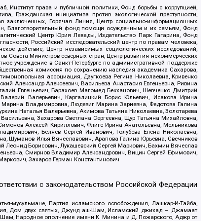
б, Институт права и публичной политики, Фонд борьбы с коррупцией,
ива, Гражданская инициатива против экологической преступности,
рав заключенных, Горячая Линия, Центр социально-информационных
дан, Благотворительный фонд помощи осужденным и их семьям, Фонд
 Аналитический Центр Юрия Левады, Издательство Парк Гагарина, Фонд
гласности, Российский исследовательский центр по правам человека,
ское действие, Центр независимых социологических исследований,
в Совета Министров северных стран, Центр развития некоммерческих
стное учреждение в Санкт-Петербурге по административной поддержке
Общественная комиссия по сохранению наследия академика Сахарова,
нтимонопольная ассоциация, Дзугкоева Регина Николаевна, Кривенко
кий Александр Алексеевич, Васильева Анастасия Евгеньевна, Ривина
италий Евгеньевич, Барахоев Магомед Бекханович, Шевченко Дмитрий
 Валерий Валерьевич, Каргалицкий Борис Юльевич, Исакова Ирина
ва Марина Владимировна, Людевиг Марина Зариевна, Федотова Галина
уркина Наталья Валерьевна, Акимова Татьяна Николаевна, Золотарева
 Васильевна, Захарова Светлана Сергеевна, Щур Татьяна Михайловна,
 Симонов Алексей Кириллович, Флиге Ирина Анатольевна, Мельникова
адимирович, Беляев Сергей Иванович, Голубева Елена Николаевна,
вна, Шуманов Илья Вячеславович, Арапова Галина Юрьевна, Свечников
ий Леонид Борисович, Лукашевский Сергей Маркович, Бахмин Вячеслав
геньевна, Смирнов Владимир Александрович, Вицин Сергей Ефимович,
 Маркович, Захаров Герман Константинович
оответствии с законодательством Российской Федерации
тья-мусульмане, Партия исламского освобождения, Лашкар-И-Тайба,
дия, Дом двух святых, Джунд аш-Шам, Исламский джихад – Джамаат
ш-Шам, Народное ополчение имени К. Минина и Д. Пожарского, Аджр от