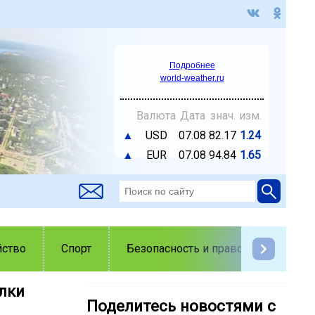
Подробнее
world-weather.ru
Валюта
Дата
знач.
изм.
▲
USD
07.08
82.17
1.24
▲
EUR
07.08
94.84
1.65
йство
Спорт
Безопасность и правопорядок
лки
Поделитесь новостями с