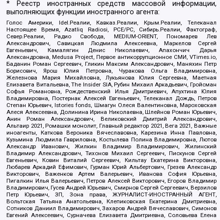
* Реестр иностранных средств массовой информации,
выполняющих функции иностранного агента:
Голос Америки, Idel.Реалии, Кавказ.Реалии, Крым.Реалии, Телеканал
Настоящее Время, Azatliq Radiosi, PCE/PC, Сибирь.Реалии, Фактограф,
Север.Реалии, Радио Свобода, MEDIUM-ORIENT, Пономарев Лев
Александрович, Савицкая Людмила Алексеевна, Маркелов Сергей
Евгеньевич, Камалягин Денис Николаевич, Апахончич Дарья
Александровна, Medusa Project, Первое антикоррупционное СМИ, VTimes.io,
Баданин Роман Сергеевич, Гликин Максим Александрович, Маняхин Петр
Борисович, Ярош Юлия Петровна, Чуракова Ольга Владимировна,
Железнова Мария Михайловна, Лукьянова Юлия Сергеевна, Маетная
Елизавета Витальевна, The Insider SIA, Рубин Михаил Аркадьевич, Гройсман
Софья Романовна, Рождественский Илья Дмитриевич, Апухтина Юлия
Владимировна, Постернак Алексей Евгеньевич, Телеканал Дождь, Петров
Степан Юрьевич, Istories fonds, Шмагун Олеся Валентиновна, Мароховская
Алеся Алексеевна, Долинина Ирина Николаевна, Шлейнов Роман Юрьевич,
Анин Роман Александрович, Великовский Дмитрий Александрович,
Альтаир 2021, Ромашки монолит, Главный редактор 2021, Вега 2021, Важные
иноагенты, Каткова Вероника Вячеславовна, Карезина Инна Павловна,
Кузьмина Людмила Гавриловна, Костылева Полина Владимировна, Лютов
Александр Иванович, Жилкин Владимир Владимирович, Жилинский
Владимир Александрович, Тихонов Михаил Сергеевич, Пискунов Сергей
Евгеньевич, Ковин Виталий Сергеевич, Кильтау Екатерина Викторовна,
Любарев Аркадий Ефимович, Гурман Юрий Альбертович, Грезев Александр
Викторович, Важенков Артем Валерьевич, Иванова София Юрьевна,
Пигалкин Илья Валерьевич, Петров Алексей Викторович, Егоров Владимир
Владимирович, Гусев Андрей Юрьевич, Смирнов Сергей Сергеевич, Верзилов
Петр Юрьевич, ЗП, Зона права, ЖУРНАЛИСТ-ИНОСТРАННЫЙ АГЕНТ,
Вольтская Татьяна Анатольевна, Клепиковская Екатерина Дмитриевна,
Сотников Даниил Владимирович, Захаров Андрей Вячеславович, Симонов
Евгений Алексеевич, Сурначева Елизавета Дмитриевна, Соловьева Елена