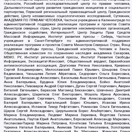
гласности, Российский исследовательский центр по правам человека,
Дальневосточный центр развития гражданских инициатив и социального
партнерства, Пермский региональный правозащитный центр, Гражданское
действие, Центр независимых социологических исследований, Сутяжник,
АКАДЕМИЯ ПО ПРАВАМ ЧЕЛОВЕКА, Частное учреждение в Калининграде по
административной поддержке реализации программ и проектов Совета
Министров северных стран, Центр развития некоммерческих организаций,
Гражданское содействие, Интернешнл-Р, Центр Защиты Прав Средств
Массовой Информации, Институт развития прессы - Сибирь, Частное
учреждение в Санкт-Петербурге по административной поддержке
реализации программ и проектов Совета Министров Северных Стран, Фонд
поддержки свободы прессы, Гражданский контроль, Человек и Закон,
Общественная комиссия по сохранению наследия академика Сахарова,
МЕМО. РУ, Институт региональной прессы, Институт Развития Свободы
Информации, Экозащита!-Женсовет, Общественный вердикт, Евразийская
антимонопольная ассоциация, Дзугкоева Регина Николаевна, Кривенко
Сергей Владимирович, Милославский Павел Юрьевич, Шнырова Ольга
Вадимовна, Чанышева Лилия Айратовна, Сидорович Ольга Борисовна,
Туровский Александр Алексеевич, Васильева Анастасия Евгеньевна, Ривина
Анна Валерьевна, Бурдина Юлия Владимировна, Бойко Анатолий
Николаевич, Пивоваров Андрей Сергеевич, Дугин Сергей Георгиевич, Аверин
Виталий Евгеньевич, Барахоев Магомед Бекханович, Шевченко Дмитрий
Александрович, Шарипков Олег Викторович, Мошель Ирина Ароновна,
Шведов Григорий Сергеевич, Пономарев Лев Александрович, Созаев
Валерий Валерьевич, Каргалицкий Борис Юльевич, Исакова Ирина
Александровна, Исламов Тимур Рифгатович, Романова Ольга Евгеньевна,
Щаров Сергей Алексадрович, Цирульников Борис Альбертович, Халидова
Марина Владимировна, Людевиг Марина Зариевна, Федотова Галина
Анатольевна, Паутов Юрий Анатольевич, Верховский Александр Маркович,
Пислакова-Паркер Марина Петровна, Кочеткова Татьяна Владимировна,
Чуркина Наталья Валерьевна, Акимова Татьяна Николаевна, Золотарева
Екатерина Александровна, Рачинский Ян Збигневич, Жемкова Елена