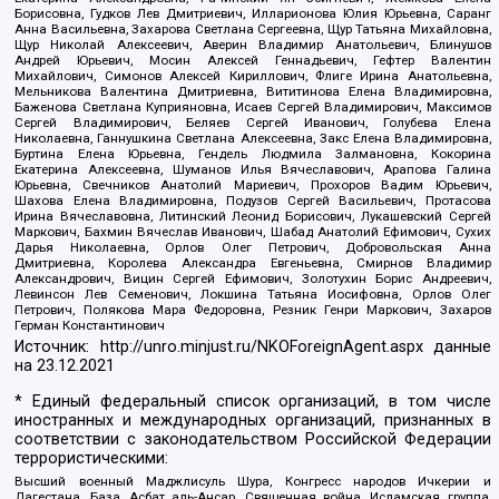
Борисовна, Гудков Лев Дмитриевич, Илларионова Юлия Юрьевна, Саранг
Анна Васильевна, Захарова Светлана Сергеевна, Щур Татьяна Михайловна,
Щур Николай Алексеевич, Аверин Владимир Анатольевич, Блинушов
Андрей Юрьевич, Мосин Алексей Геннадьевич, Гефтер Валентин
Михайлович, Симонов Алексей Кириллович, Флиге Ирина Анатольевна,
Мельникова Валентина Дмитриевна, Вититинова Елена Владимировна,
Баженова Светлана Куприяновна, Исаев Сергей Владимирович, Максимов
Сергей Владимирович, Беляев Сергей Иванович, Голубева Елена
Николаевна, Ганнушкина Светлана Алексеевна, Закс Елена Владимировна,
Буртина Елена Юрьевна, Гендель Людмила Залмановна, Кокорина
Екатерина Алексеевна, Шуманов Илья Вячеславович, Арапова Галина
Юрьевна, Свечников Анатолий Мариевич, Прохоров Вадим Юрьевич,
Шахова Елена Владимировна, Подузов Сергей Васильевич, Протасова
Ирина Вячеславовна, Литинский Леонид Борисович, Лукашевский Сергей
Маркович, Бахмин Вячеслав Иванович, Шабад Анатолий Ефимович, Сухих
Дарья Николаевна, Орлов Олег Петрович, Добровольская Анна
Дмитриевна, Королева Александра Евгеньевна, Смирнов Владимир
Александрович, Вицин Сергей Ефимович, Золотухин Борис Андреевич,
Левинсон Лев Семенович, Локшина Татьяна Иосифовна, Орлов Олег
Петрович, Полякова Мара Федоровна, Резник Генри Маркович, Захаров
Герман Константинович
Источник:
http://unro.minjust.ru/NKOForeignAgent.aspx
данные
на
23.12.2021
* Единый федеральный список организаций, в том числе
иностранных и международных организаций, признанных в
соответствии с законодательством Российской Федерации
террористическими:
Высший военный Маджлисуль Шура, Конгресс народов Ичкерии и
Дагестана, База, Асбат аль-Ансар, Священная война, Исламская группа,