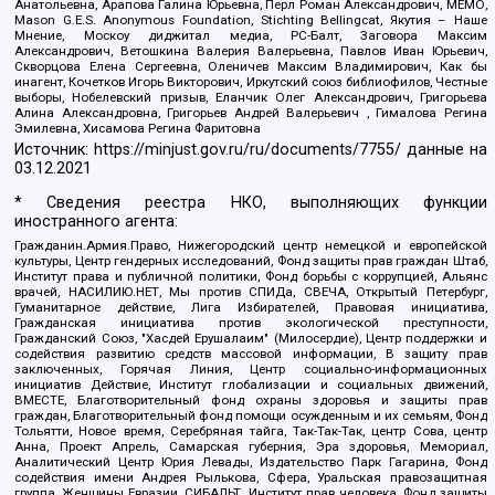
Анатольевна, Арапова Галина Юрьевна, Перл Роман Александрович, МЕМО,
Mason G.E.S. Anonymous Foundation, Stichting Bellingcat, Якутия – Наше
Мнение, Москоу диджитал медиа, РС-Балт, Заговора Максим
Александрович, Ветошкина Валерия Валерьевна, Павлов Иван Юрьевич,
Скворцова Елена Сергеевна, Оленичев Максим Владимирович, Как бы
инагент, Кочетков Игорь Викторович, Иркутский союз библиофилов, Честные
выборы, Нобелевский призыв, Еланчик Олег Александрович, Григорьева
Алина Александровна, Григорьев Андрей Валерьевич , Гималова Регина
Эмилевна, Хисамова Регина Фаритовна
Источник:
https://minjust.gov.ru/ru/documents/7755/
данные на
03.12.2021
* Сведения реестра НКО, выполняющих функции
иностранного агента:
Гражданин.Армия.Право, Нижегородский центр немецкой и европейской
культуры, Центр гендерных исследований, Фонд защиты прав граждан Штаб,
Институт права и публичной политики, Фонд борьбы с коррупцией, Альянс
врачей, НАСИЛИЮ.НЕТ, Мы против СПИДа, СВЕЧА, Открытый Петербург,
Гуманитарное действие, Лига Избирателей, Правовая инициатива,
Гражданская инициатива против экологической преступности,
Гражданский Союз, "Хасдей Ерушалаим" (Милосердие), Центр поддержки и
содействия развитию средств массовой информации, В защиту прав
заключенных, Горячая Линия, Центр социально-информационных
инициатив Действие, Институт глобализации и социальных движений,
ВМЕСТЕ, Благотворительный фонд охраны здоровья и защиты прав
граждан, Благотворительный фонд помощи осужденным и их семьям, Фонд
Тольятти, Новое время, Серебряная тайга, Так-Так-Так, центр Сова, центр
Анна, Проект Апрель, Самарская губерния, Эра здоровья, Мемориал,
Аналитический Центр Юрия Левады, Издательство Парк Гагарина, Фонд
содействия имени Андрея Рылькова, Сфера, Уральская правозащитная
группа, Женщины Евразии, СИБАЛЬТ, Институт прав человека, Фонд защиты