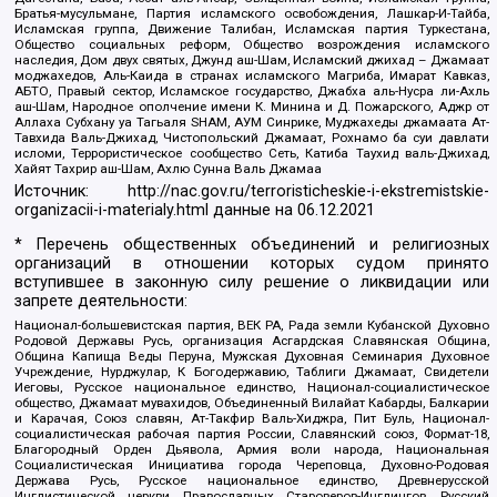
Братья-мусульмане, Партия исламского освобождения, Лашкар-И-Тайба,
Исламская группа, Движение Талибан, Исламская партия Туркестана,
Общество социальных реформ, Общество возрождения исламского
наследия, Дом двух святых, Джунд аш-Шам, Исламский джихад – Джамаат
моджахедов, Аль-Каида в странах исламского Магриба, Имарат Кавказ,
АБТО, Правый сектор, Исламское государство, Джабха аль-Нусра ли-Ахль
аш-Шам, Народное ополчение имени К. Минина и Д. Пожарского, Аджр от
Аллаха Субхану уа Тагьаля SHAM, АУМ Синрике, Муджахеды джамаата Ат-
Тавхида Валь-Джихад, Чистопольский Джамаат, Рохнамо ба суи давлати
исломи, Террористическое сообщество Сеть, Катиба Таухид валь-Джихад,
Хайят Тахрир аш-Шам, Ахлю Сунна Валь Джамаа
Источник:
http://nac.gov.ru/terroristicheskie-i-ekstremistskie-
organizacii-i-materialy.html
данные на
06.12.2021
* Перечень общественных объединений и религиозных
организаций в отношении которых судом принято
вступившее в законную силу решение о ликвидации или
запрете деятельности:
Национал-большевистская партия, ВЕК РА, Рада земли Кубанской Духовно
Родовой Державы Русь, организация Асгардская Славянская Община,
Община Капища Веды Перуна, Мужская Духовная Семинария Духовное
Учреждение, Нурджулар, К Богодержавию, Таблиги Джамаат, Свидетели
Иеговы, Русское национальное единство, Национал-социалистическое
общество, Джамаат мувахидов, Объединенный Вилайат Кабарды, Балкарии
и Карачая, Союз славян, Ат-Такфир Валь-Хиджра, Пит Буль, Национал-
социалистическая рабочая партия России, Славянский союз, Формат-18,
Благородный Орден Дьявола, Армия воли народа, Национальная
Социалистическая Инициатива города Череповца, Духовно-Родовая
Держава Русь, Русское национальное единство, Древнерусской
Инглистической церкви Православных Староверов-Инглингов, Русский