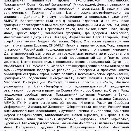
Гражданская инициатива против экологической преступности,
Гражданский Союз, "Хасдей Ерушалаим" (Милосердие), Центр поддержки и
содействия развитию средств массовой информации, В защиту прав
заключенных, Горячая Линия, Центр социально-информационных
инициатив Действие, Институт глобализации и социальных движений,
ВМЕСТЕ, Благотворительный фонд охраны здоровья и защиты прав
граждан, Благотворительный фонд помощи осужденным и их семьям, Фонд
Тольятти, Новое время, Серебряная тайга, Так-Так-Так, центр Сова, центр
Анна, Проект Апрель, Самарская губерния, Эра здоровья, Мемориал,
Аналитический Центр Юрия Левады, Издательство Парк Гагарина, Фонд
содействия имени Андрея Рылькова, Сфера, Уральская правозащитная
группа, Женщины Евразии, СИБАЛЬТ, Институт прав человека, Фонд защиты
гласности, Российский исследовательский центр по правам человека,
Дальневосточный центр развития гражданских инициатив и социального
партнерства, Пермский региональный правозащитный центр, Гражданское
действие, Центр независимых социологических исследований, Сутяжник,
АКАДЕМИЯ ПО ПРАВАМ ЧЕЛОВЕКА, Частное учреждение в Калининграде по
административной поддержке реализации программ и проектов Совета
Министров северных стран, Центр развития некоммерческих организаций,
Гражданское содействие, Интернешнл-Р, Центр Защиты Прав Средств
Массовой Информации, Институт развития прессы - Сибирь, Частное
учреждение в Санкт-Петербурге по административной поддержке
реализации программ и проектов Совета Министров Северных Стран, Фонд
поддержки свободы прессы, Гражданский контроль, Человек и Закон,
Общественная комиссия по сохранению наследия академика Сахарова,
МЕМО. РУ, Институт региональной прессы, Институт Развития Свободы
Информации, Экозащита!-Женсовет, Общественный вердикт, Евразийская
антимонопольная ассоциация, Дзугкоева Регина Николаевна, Кривенко
Сергей Владимирович, Милославский Павел Юрьевич, Шнырова Ольга
Вадимовна, Чанышева Лилия Айратовна, Сидорович Ольга Борисовна,
Туровский Александр Алексеевич, Васильева Анастасия Евгеньевна, Ривина
Анна Валерьевна, Бурдина Юлия Владимировна, Бойко Анатолий