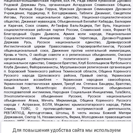
Национал-большевистская партия, ВЕК РА, Рада земли Кубанской Духовно
Родовой Державы Русь, организация Асгардская Славянская Община,
Община Капища Веды Перуна, Мужская Духовная Семинария Духовное
Учреждение, Нурджулар, К Богодержавию, Таблиги Джамаат, Свидетели
Иеговы, Русское национальное единство, Национал-социалистическое
общество, Джамаат мувахидов, Объединенный Вилайат Кабарды, Балкарии
и Карачая, Союз славян, Ат-Такфир Валь-Хиджра, Пит Буль, Национал-
социалистическая рабочая партия России, Славянский союз, Формат-18,
Благородный Орден Дьявола, Армия воли народа, Национальная
Социалистическая Инициатива города Череповца, Духовно-Родовая
Держава Русь, Русское национальное единство, Древнерусской
Инглистической церкви Православных Староверов-Инглингов, Русский
общенациональный союз, Движение против нелегальной иммиграции,
Кровь и Честь, О свободе совести и о религиозных объединениях, Омская
организация общественного политического движения Русское
национальное единство, Северное Братство, Клуб Болельщиков Футбольного
Клуба Динамо, Файзрахманисты, Мусульманская религиозная организация
п. Боровский Тюменского района Тюменской области, Община Коренного
Русского народа Щелковского района, Правый сектор, Украинская
национальная ассамблея – Украинская народная самооборона,
Украинская повстанческая армия, Тризуб им. Степана Бандеры, Братство,
Белый Крест, Misanthropic division, Религиозное объединение
последователей инглиизма, Народная Социальная Инициатива, TulaSkins,
Этнополитическое объединение Русские, Русское национальное
объединение Атака, Мечеть Мирмамеда, Община Коренного Русского
народа г. Астрахани, ВОЛЯ, Меджлис крымскотатарского народа, Рубеж
Севера, ТОЙС, О противодействии экстремистской деятельности,
РЕВТАТПОД, Артподготовка, Штольц, В честь иконы Божией Матери
Державная, Сектор 16, Независимость, Фирма, Молодежная правозащитная
группа МПГ, Курсом Правды и Единения, Каракольская инициативная
группа, Автоград Крю, Союз Славянских Сил Руси, Алля-Аят,
Благотворительный пансионат Ак Умут, Русская республика Русь,
Для повышения удобства сайта мы используем