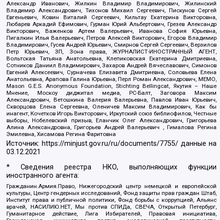
Александр Иванович, Жилкин Владимир Владимирович, Жилинский
Владимир Александрович, Тихонов Михаил Сергеевич, Пискунов Сергей
Евгеньевич, Ковин Виталий Сергеевич, Кильтау Екатерина Викторовна,
Любарев Аркадий Ефимович, Гурман Юрий Альбертович, Грезев Александр
Викторович, Важенков Артем Валерьевич, Иванова София Юрьевна,
Пигалкин Илья Валерьевич, Петров Алексей Викторович, Егоров Владимир
Владимирович, Гусев Андрей Юрьевич, Смирнов Сергей Сергеевич, Верзилов
Петр Юрьевич, ЗП, Зона права, ЖУРНАЛИСТ-ИНОСТРАННЫЙ АГЕНТ,
Вольтская Татьяна Анатольевна, Клепиковская Екатерина Дмитриевна,
Сотников Даниил Владимирович, Захаров Андрей Вячеславович, Симонов
Евгений Алексеевич, Сурначева Елизавета Дмитриевна, Соловьева Елена
Анатольевна, Арапова Галина Юрьевна, Перл Роман Александрович, МЕМО,
Mason G.E.S. Anonymous Foundation, Stichting Bellingcat, Якутия – Наше
Мнение, Москоу диджитал медиа, РС-Балт, Заговора Максим
Александрович, Ветошкина Валерия Валерьевна, Павлов Иван Юрьевич,
Скворцова Елена Сергеевна, Оленичев Максим Владимирович, Как бы
инагент, Кочетков Игорь Викторович, Иркутский союз библиофилов, Честные
выборы, Нобелевский призыв, Еланчик Олег Александрович, Григорьева
Алина Александровна, Григорьев Андрей Валерьевич , Гималова Регина
Эмилевна, Хисамова Регина Фаритовна
Источник:
https://minjust.gov.ru/ru/documents/7755/
данные на
03.12.2021
* Сведения реестра НКО, выполняющих функции
иностранного агента:
Гражданин.Армия.Право, Нижегородский центр немецкой и европейской
культуры, Центр гендерных исследований, Фонд защиты прав граждан Штаб,
Институт права и публичной политики, Фонд борьбы с коррупцией, Альянс
врачей, НАСИЛИЮ.НЕТ, Мы против СПИДа, СВЕЧА, Открытый Петербург,
Гуманитарное действие, Лига Избирателей, Правовая инициатива,