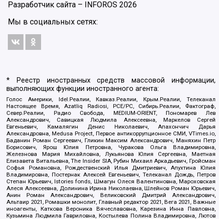
Разработчик сайта –
INFOROS
2026
Мы в социальных сетях:
* Реестр иностранных средств массовой информации,
выполняющих функции иностранного агента:
Голос Америки, Idel.Реалии, Кавказ.Реалии, Крым.Реалии, Телеканал
Настоящее Время, Azatliq Radiosi, PCE/PC, Сибирь.Реалии, Фактограф,
Север.Реалии, Радио Свобода, MEDIUM-ORIENT, Пономарев Лев
Александрович, Савицкая Людмила Алексеевна, Маркелов Сергей
Евгеньевич, Камалягин Денис Николаевич, Апахончич Дарья
Александровна, Medusa Project, Первое антикоррупционное СМИ, VTimes.io,
Баданин Роман Сергеевич, Гликин Максим Александрович, Маняхин Петр
Борисович, Ярош Юлия Петровна, Чуракова Ольга Владимировна,
Железнова Мария Михайловна, Лукьянова Юлия Сергеевна, Маетная
Елизавета Витальевна, The Insider SIA, Рубин Михаил Аркадьевич, Гройсман
Софья Романовна, Рождественский Илья Дмитриевич, Апухтина Юлия
Владимировна, Постернак Алексей Евгеньевич, Телеканал Дождь, Петров
Степан Юрьевич, Istories fonds, Шмагун Олеся Валентиновна, Мароховская
Алеся Алексеевна, Долинина Ирина Николаевна, Шлейнов Роман Юрьевич,
Анин Роман Александрович, Великовский Дмитрий Александрович,
Альтаир 2021, Ромашки монолит, Главный редактор 2021, Вега 2021, Важные
иноагенты, Каткова Вероника Вячеславовна, Карезина Инна Павловна,
Кузьмина Людмила Гавриловна, Костылева Полина Владимировна, Лютов