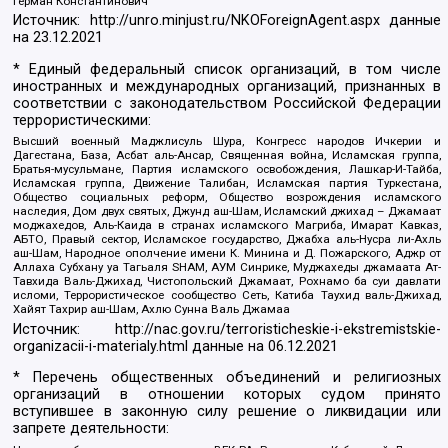
Герман Константинович
Источник:
http://unro.minjust.ru/NKOForeignAgent.aspx
данные
на
23.12.2021
* Единый федеральный список организаций, в том числе
иностранных и международных организаций, признанных в
соответствии с законодательством Российской Федерации
террористическими:
Высший военный Маджлисуль Шура, Конгресс народов Ичкерии и
Дагестана, База, Асбат аль-Ансар, Священная война, Исламская группа,
Братья-мусульмане, Партия исламского освобождения, Лашкар-И-Тайба,
Исламская группа, Движение Талибан, Исламская партия Туркестана,
Общество социальных реформ, Общество возрождения исламского
наследия, Дом двух святых, Джунд аш-Шам, Исламский джихад – Джамаат
моджахедов, Аль-Каида в странах исламского Магриба, Имарат Кавказ,
АБТО, Правый сектор, Исламское государство, Джабха аль-Нусра ли-Ахль
аш-Шам, Народное ополчение имени К. Минина и Д. Пожарского, Аджр от
Аллаха Субхану уа Тагьаля SHAM, АУМ Синрике, Муджахеды джамаата Ат-
Тавхида Валь-Джихад, Чистопольский Джамаат, Рохнамо ба суи давлати
исломи, Террористическое сообщество Сеть, Катиба Таухид валь-Джихад,
Хайят Тахрир аш-Шам, Ахлю Сунна Валь Джамаа
Источник:
http://nac.gov.ru/terroristicheskie-i-ekstremistskie-
organizacii-i-materialy.html
данные на
06.12.2021
* Перечень общественных объединений и религиозных
организаций в отношении которых судом принято
вступившее в законную силу решение о ликвидации или
запрете деятельности: