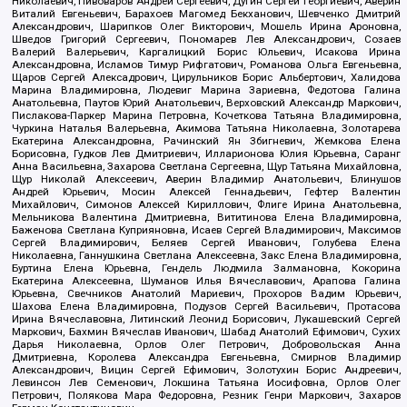
Николаевич, Пивоваров Андрей Сергеевич, Дугин Сергей Георгиевич, Аверин
Виталий Евгеньевич, Барахоев Магомед Бекханович, Шевченко Дмитрий
Александрович, Шарипков Олег Викторович, Мошель Ирина Ароновна,
Шведов Григорий Сергеевич, Пономарев Лев Александрович, Созаев
Валерий Валерьевич, Каргалицкий Борис Юльевич, Исакова Ирина
Александровна, Исламов Тимур Рифгатович, Романова Ольга Евгеньевна,
Щаров Сергей Алексадрович, Цирульников Борис Альбертович, Халидова
Марина Владимировна, Людевиг Марина Зариевна, Федотова Галина
Анатольевна, Паутов Юрий Анатольевич, Верховский Александр Маркович,
Пислакова-Паркер Марина Петровна, Кочеткова Татьяна Владимировна,
Чуркина Наталья Валерьевна, Акимова Татьяна Николаевна, Золотарева
Екатерина Александровна, Рачинский Ян Збигневич, Жемкова Елена
Борисовна, Гудков Лев Дмитриевич, Илларионова Юлия Юрьевна, Саранг
Анна Васильевна, Захарова Светлана Сергеевна, Щур Татьяна Михайловна,
Щур Николай Алексеевич, Аверин Владимир Анатольевич, Блинушов
Андрей Юрьевич, Мосин Алексей Геннадьевич, Гефтер Валентин
Михайлович, Симонов Алексей Кириллович, Флиге Ирина Анатольевна,
Мельникова Валентина Дмитриевна, Вититинова Елена Владимировна,
Баженова Светлана Куприяновна, Исаев Сергей Владимирович, Максимов
Сергей Владимирович, Беляев Сергей Иванович, Голубева Елена
Николаевна, Ганнушкина Светлана Алексеевна, Закс Елена Владимировна,
Буртина Елена Юрьевна, Гендель Людмила Залмановна, Кокорина
Екатерина Алексеевна, Шуманов Илья Вячеславович, Арапова Галина
Юрьевна, Свечников Анатолий Мариевич, Прохоров Вадим Юрьевич,
Шахова Елена Владимировна, Подузов Сергей Васильевич, Протасова
Ирина Вячеславовна, Литинский Леонид Борисович, Лукашевский Сергей
Маркович, Бахмин Вячеслав Иванович, Шабад Анатолий Ефимович, Сухих
Дарья Николаевна, Орлов Олег Петрович, Добровольская Анна
Дмитриевна, Королева Александра Евгеньевна, Смирнов Владимир
Александрович, Вицин Сергей Ефимович, Золотухин Борис Андреевич,
Левинсон Лев Семенович, Локшина Татьяна Иосифовна, Орлов Олег
Петрович, Полякова Мара Федоровна, Резник Генри Маркович, Захаров