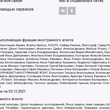
атной связи
Мы в социальных сетях:
 помощью сервисов
выполняющих функции иностранного агента:
 Настоящее Время, Azatliq Radiosi, PCE/PC, Сибирь.Реалии, Фактограф, Север
ягин Денис Николаевич, Апахончич Дарья Александровна, Medusa Project, П
етровна, Чуракова Ольга Владимировна, Железнова Мария Михайловна, Лукьян
й Илья Дмитриевич, Апухтина Юлия Владимировна, Постернак Алексей Евгеньев
рина Николаевна, Шлейнов Роман Юрьевич, Анин Роман Александрович, Вел
оника Вячеславовна, Карезина Инна Павловна, Кузьмина Людмила Гавриловна
ов Михаил Сергеевич, Пискунов Сергей Евгеньевич, Ковин Виталий Сергеевич
алерьевич, Иванова София Юрьевна, Пигалкин Илья Валерьевич, Петров Алексе
а, ЖУРНАЛИСТ-ИНОСТРАННЫЙ АГЕНТ, Вольтская Татьяна Анатольевна, Клепиков
авета Дмитриевна, Соловьева Елена Анатольевна, Арапова Галина Юрьевна, П
иа, РС-Балт, Заговора Максим Александрович, Ветошкина Валерия Валерьевна
ский союз библиофилов, Честные выборы, Нобелевский призыв, Еланчик Олег
а
е на
03.12.2021
нного агента:
ой культуры, Центр гендерных исследований, Фонд защиты прав граждан Шта
 Петербург, Гуманитарное действие, Лига Избирателей, Правовая инициат