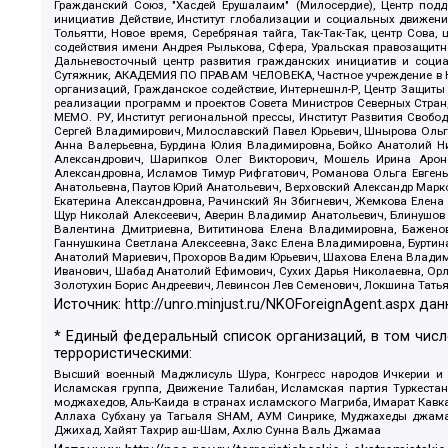
Гражданский Союз, "Хасдей Ерушалаим" (Милосердие), Центр под
инициатив Действие, Институт глобализации и социальных движен
Тольятти, Новое время, Серебряная тайга, Так-Так-Так, центр Сова
содействия имени Андрея Рылькова, Сфера, Уральская правозащитна
Дальневосточный центр развития гражданских инициатив и социа
Сутяжник, АКАДЕМИЯ ПО ПРАВАМ ЧЕЛОВЕКА, Частное учреждение в Ка
организаций, Гражданское содействие, Интернешнл-Р, Центр Защиты
реализации программ и проектов Совета Министров Северных Стран
МЕМО. РУ, Институт региональной прессы, Институт Развития Своб
Сергей Владимирович, Милославский Павел Юрьевич, Шнырова Ольга
Анна Валерьевна, Бурдина Юлия Владимировна, Бойко Анатолий Ник
Александрович, Шарипков Олег Викторович, Мошель Ирина Ароно
Александровна, Исламов Тимур Рифгатович, Романова Ольга Евгень
Анатольевна, Паутов Юрий Анатольевич, Верховский Александр Марк
Екатерина Александровна, Рачинский Ян Збигневич, Жемкова Елена 
Щур Николай Алексеевич, Аверин Владимир Анатольевич, Блинушов 
Валентина Дмитриевна, Вититинова Елена Владимировна, Баженов
Ганнушкина Светлана Алексеевна, Закс Елена Владимировна, Буртин
Анатолий Мариевич, Прохоров Вадим Юрьевич, Шахова Елена Владими
Иванович, Шабад Анатолий Ефимович, Сухих Дарья Николаевна, Орл
Золотухин Борис Андреевич, Левинсон Лев Семенович, Локшина Тать
Источник:
http://unro.minjust.ru/NKOForeignAgent.aspx
дан
* Единый федеральный список организаций, в том чис
террористическими:
Высший военный Маджлисуль Шура, Конгресс народов Ичкерии и Да
Исламская группа, Движение Талибан, Исламская партия Туркест
моджахедов, Аль-Каида в странах исламского Магриба, Имарат Кавка
Аллаха Субхану уа Тагьаля SHAM, АУМ Синрике, Муджахеды джамаа
Джихад, Хайят Тахрир аш-Шам, Ахлю Сунна Валь Джамаа