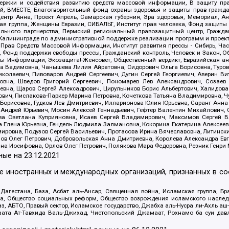
держки и содействия развитию средств массовой информации, В защиту п
ий, ВМЕСТЕ, Благотворительный фонд охраны здоровья и защиты прав граж
, центр Анна, Проект Апрель, Самарская губерния, Эра здоровья, Мемориал,
я группа, Женщины Евразии, СИБАЛЬТ, Институт прав человека, Фонд защиты 
льного партнерства, Пермский региональный правозащитный центр, Граждан
лининграде по административной поддержке реализации программ и проекто
 Прав Средств Массовой Информации, Институт развития прессы - Сибирь, Ча
, Фонд поддержки свободы прессы, Гражданский контроль, Человек и Закон, 
оды Информации, Экозащита!-Женсовет, Общественный вердикт, Евразийская а
 Вадимовна, Чанышева Лилия Айратовна, Сидорович Ольга Борисовна, Туровс
олаевич, Пивоваров Андрей Сергеевич, Дугин Сергей Георгиевич, Аверин В
вна, Шведов Григорий Сергеевич, Пономарев Лев Александрович, Созаев
евна, Щаров Сергей Алексадрович, Цирульников Борис Альбертович, Халидо
ович, Пислакова-Паркер Марина Петровна, Кочеткова Татьяна Владимировна, Ч
Борисовна, Гудков Лев Дмитриевич, Илларионова Юлия Юрьевна, Саранг Анна
Андрей Юрьевич, Мосин Алексей Геннадьевич, Гефтер Валентин Михайлович,
а Светлана Куприяновна, Исаев Сергей Владимирович, Максимов Сергей Вл
а Елена Юрьевна, Гендель Людмила Залмановна, Кокорина Екатерина Алексее
ровна, Подузов Сергей Васильевич, Протасова Ирина Вячеславовна, Литинск
ов Олег Петрович, Добровольская Анна Дмитриевна, Королева Александра Ев
яна Иосифовна, Орлов Олег Петрович, Полякова Мара Федоровна, Резник Генри
ные на
23.12.2021
ле иностранных и международных организаций, признанных в с
гестана, База, Асбат аль-Ансар, Священная война, Исламская группа, Бра
ана, Общество социальных реформ, Общество возрождения исламского насле
з, АБТО, Правый сектор, Исламское государство, Джабха аль-Нусра ли-Ахль а
та Ат-Тавхида Валь-Джихад, Чистопольский Джамаат, Рохнамо ба суи давлат