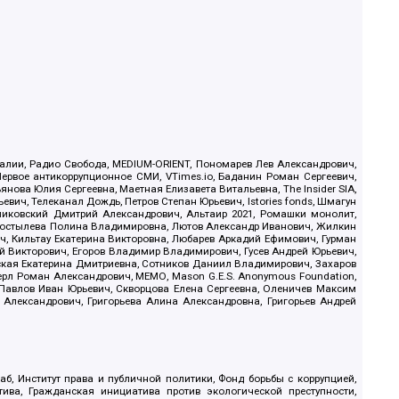
.Реалии, Радио Свобода, MEDIUM-ORIENT, Пономарев Лев Александрович,
ервое антикоррупционное СМИ, VTimes.io, Баданин Роман Сергеевич,
ова Юлия Сергеевна, Маетная Елизавета Витальевна, The Insider SIA,
ич, Телеканал Дождь, Петров Степан Юрьевич, Istories fonds, Шмагун
иковский Дмитрий Александрович, Альтаир 2021, Ромашки монолит,
, Костылева Полина Владимировна, Лютов Александр Иванович, Жилкин
, Кильтау Екатерина Викторовна, Любарев Аркадий Ефимович, Гурман
й Викторович, Егоров Владимир Владимирович, Гусев Андрей Юрьевич,
ская Екатерина Дмитриевна, Сотников Даниил Владимирович, Захаров
ерл Роман Александрович, МЕМО, Mason G.E.S. Anonymous Foundation,
, Павлов Иван Юрьевич, Скворцова Елена Сергеевна, Оленичев Максим
 Александрович, Григорьева Алина Александровна, Григорьев Андрей
б, Институт права и публичной политики, Фонд борьбы с коррупцией,
ива, Гражданская инициатива против экологической преступности,