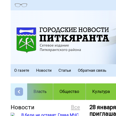
О газете
Новости
Статьи
Обратная связь
Власть
Общество
Культура
Новости
Все
28 января
приглаша