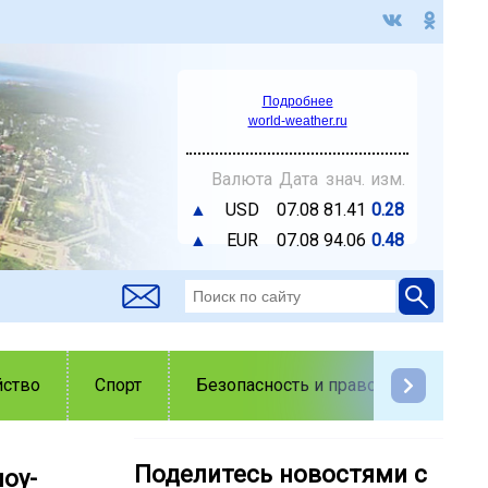
Подробнее
world-weather.ru
Валюта
Дата
знач.
изм.
▲
USD
07.08
81.41
0.28
▲
EUR
07.08
94.06
0.48
йство
Спорт
Безопасность и правопорядок
Поделитесь новостями с
оу-