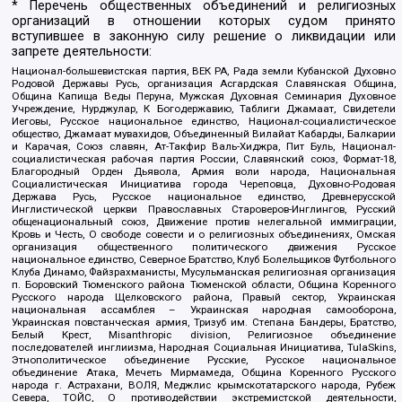
* Перечень общественных объединений и религиозных
организаций в отношении которых судом принято
вступившее в законную силу решение о ликвидации или
запрете деятельности:
Национал-большевистская партия, ВЕК РА, Рада земли Кубанской Духовно
Родовой Державы Русь, организация Асгардская Славянская Община,
Община Капища Веды Перуна, Мужская Духовная Семинария Духовное
Учреждение, Нурджулар, К Богодержавию, Таблиги Джамаат, Свидетели
Иеговы, Русское национальное единство, Национал-социалистическое
общество, Джамаат мувахидов, Объединенный Вилайат Кабарды, Балкарии
и Карачая, Союз славян, Ат-Такфир Валь-Хиджра, Пит Буль, Национал-
социалистическая рабочая партия России, Славянский союз, Формат-18,
Благородный Орден Дьявола, Армия воли народа, Национальная
Социалистическая Инициатива города Череповца, Духовно-Родовая
Держава Русь, Русское национальное единство, Древнерусской
Инглистической церкви Православных Староверов-Инглингов, Русский
общенациональный союз, Движение против нелегальной иммиграции,
Кровь и Честь, О свободе совести и о религиозных объединениях, Омская
организация общественного политического движения Русское
национальное единство, Северное Братство, Клуб Болельщиков Футбольного
Клуба Динамо, Файзрахманисты, Мусульманская религиозная организация
п. Боровский Тюменского района Тюменской области, Община Коренного
Русского народа Щелковского района, Правый сектор, Украинская
национальная ассамблея – Украинская народная самооборона,
Украинская повстанческая армия, Тризуб им. Степана Бандеры, Братство,
Белый Крест, Misanthropic division, Религиозное объединение
последователей инглиизма, Народная Социальная Инициатива, TulaSkins,
Этнополитическое объединение Русские, Русское национальное
объединение Атака, Мечеть Мирмамеда, Община Коренного Русского
народа г. Астрахани, ВОЛЯ, Меджлис крымскотатарского народа, Рубеж
Севера, ТОЙС, О противодействии экстремистской деятельности,