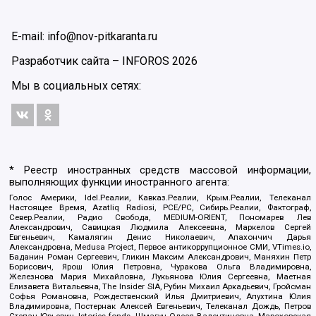
E-mail: info@nov-pitkaranta.ru
Разработчик сайта –
INFOROS
2026
Мы в социальных сетях:
* Реестр иностранных средств массовой информации,
выполняющих функции иностранного агента:
Голос Америки, Idel.Реалии, Кавказ.Реалии, Крым.Реалии, Телеканал
Настоящее Время, Azatliq Radiosi, PCE/PC, Сибирь.Реалии, Фактограф,
Север.Реалии, Радио Свобода, MEDIUM-ORIENT, Пономарев Лев
Александрович, Савицкая Людмила Алексеевна, Маркелов Сергей
Евгеньевич, Камалягин Денис Николаевич, Апахончич Дарья
Александровна, Medusa Project, Первое антикоррупционное СМИ, VTimes.io,
Баданин Роман Сергеевич, Гликин Максим Александрович, Маняхин Петр
Борисович, Ярош Юлия Петровна, Чуракова Ольга Владимировна,
Железнова Мария Михайловна, Лукьянова Юлия Сергеевна, Маетная
Елизавета Витальевна, The Insider SIA, Рубин Михаил Аркадьевич, Гройсман
Софья Романовна, Рождественский Илья Дмитриевич, Апухтина Юлия
Владимировна, Постернак Алексей Евгеньевич, Телеканал Дождь, Петров
Степан Юрьевич, Istories fonds, Шмагун Олеся Валентиновна, Мароховская