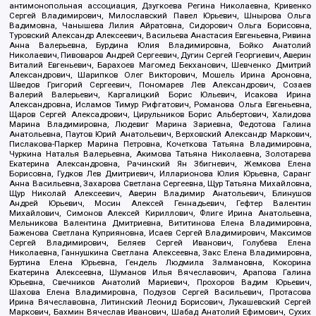
антимонопольная ассоциация, Дзугкоева Регина Николаевна, Кривенко
Сергей Владимирович, Милославский Павел Юрьевич, Шнырова Ольга
Вадимовна, Чанышева Лилия Айратовна, Сидорович Ольга Борисовна,
Туровский Александр Алексеевич, Васильева Анастасия Евгеньевна, Ривина
Анна Валерьевна, Бурдина Юлия Владимировна, Бойко Анатолий
Николаевич, Пивоваров Андрей Сергеевич, Дугин Сергей Георгиевич, Аверин
Виталий Евгеньевич, Барахоев Магомед Бекханович, Шевченко Дмитрий
Александрович, Шарипков Олег Викторович, Мошель Ирина Ароновна,
Шведов Григорий Сергеевич, Пономарев Лев Александрович, Созаев
Валерий Валерьевич, Каргалицкий Борис Юльевич, Исакова Ирина
Александровна, Исламов Тимур Рифгатович, Романова Ольга Евгеньевна,
Щаров Сергей Алексадрович, Цирульников Борис Альбертович, Халидова
Марина Владимировна, Людевиг Марина Зариевна, Федотова Галина
Анатольевна, Паутов Юрий Анатольевич, Верховский Александр Маркович,
Пислакова-Паркер Марина Петровна, Кочеткова Татьяна Владимировна,
Чуркина Наталья Валерьевна, Акимова Татьяна Николаевна, Золотарева
Екатерина Александровна, Рачинский Ян Збигневич, Жемкова Елена
Борисовна, Гудков Лев Дмитриевич, Илларионова Юлия Юрьевна, Саранг
Анна Васильевна, Захарова Светлана Сергеевна, Щур Татьяна Михайловна,
Щур Николай Алексеевич, Аверин Владимир Анатольевич, Блинушов
Андрей Юрьевич, Мосин Алексей Геннадьевич, Гефтер Валентин
Михайлович, Симонов Алексей Кириллович, Флиге Ирина Анатольевна,
Мельникова Валентина Дмитриевна, Вититинова Елена Владимировна,
Баженова Светлана Куприяновна, Исаев Сергей Владимирович, Максимов
Сергей Владимирович, Беляев Сергей Иванович, Голубева Елена
Николаевна, Ганнушкина Светлана Алексеевна, Закс Елена Владимировна,
Буртина Елена Юрьевна, Гендель Людмила Залмановна, Кокорина
Екатерина Алексеевна, Шуманов Илья Вячеславович, Арапова Галина
Юрьевна, Свечников Анатолий Мариевич, Прохоров Вадим Юрьевич,
Шахова Елена Владимировна, Подузов Сергей Васильевич, Протасова
Ирина Вячеславовна, Литинский Леонид Борисович, Лукашевский Сергей
Маркович, Бахмин Вячеслав Иванович, Шабад Анатолий Ефимович, Сухих