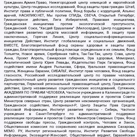
Гражданин.Армия.Право, Нижегородский центр немецкой и европейской
культуры, Центр гендерных исследований, Фонд защиты прав граждан Штаб,
Институт права и публичной политики, Фонд борьбы с коррупцией, Альянс
врачей, НАСИЛИЮ.НЕТ, Мы против СПИДа, СВЕЧА, Открытый Петербург,
Гуманитарное действие, Лига Избирателей, Правовая инициатива,
Гражданская инициатива против экологической преступности,
Гражданский Союз, "Хасдей Ерушалаим" (Милосердие), Центр поддержки и
содействия развитию средств массовой информации, В защиту прав
заключенных, Горячая Линия, Центр социально-информационных
инициатив Действие, Институт глобализации и социальных движений,
ВМЕСТЕ, Благотворительный фонд охраны здоровья и защиты прав
граждан, Благотворительный фонд помощи осужденным и их семьям, Фонд
Тольятти, Новое время, Серебряная тайга, Так-Так-Так, центр Сова, центр
Анна, Проект Апрель, Самарская губерния, Эра здоровья, Мемориал,
Аналитический Центр Юрия Левады, Издательство Парк Гагарина, Фонд
содействия имени Андрея Рылькова, Сфера, Уральская правозащитная
группа, Женщины Евразии, СИБАЛЬТ, Институт прав человека, Фонд защиты
гласности, Российский исследовательский центр по правам человека,
Дальневосточный центр развития гражданских инициатив и социального
партнерства, Пермский региональный правозащитный центр, Гражданское
действие, Центр независимых социологических исследований, Сутяжник,
АКАДЕМИЯ ПО ПРАВАМ ЧЕЛОВЕКА, Частное учреждение в Калининграде по
административной поддержке реализации программ и проектов Совета
Министров северных стран, Центр развития некоммерческих организаций,
Гражданское содействие, Интернешнл-Р, Центр Защиты Прав Средств
Массовой Информации, Институт развития прессы - Сибирь, Частное
учреждение в Санкт-Петербурге по административной поддержке
реализации программ и проектов Совета Министров Северных Стран, Фонд
поддержки свободы прессы, Гражданский контроль, Человек и Закон,
Общественная комиссия по сохранению наследия академика Сахарова,
МЕМО. РУ, Институт региональной прессы, Институт Развития Свободы
Информации, Экозащита!-Женсовет, Общественный вердикт, Евразийская