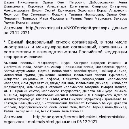
Дарья Николаевна, Орлов Олег Петрович, Добровольская Анна
Дмитриевна, Королева Александра Евгеньевна, Смирнов Владимир
Александрович, Вицин Сергей Ефимович, Золотухин Борис Андреевич,
Левинсон Лев Семенович, Локшина Татьяна Иосифовна, Орлов Олег
Петрович, Полякова Мара Федоровна, Резник Генри Маркович, Захаров
Герман Константинович
Источник:
http://unro.minjust.ru/NKOForeignAgent.aspx
данные
на
23.12.2021
* Единый федеральный список организаций, в том числе
иностранных и международных организаций, признанных в
соответствии с законодательством Российской Федерации
террористическими:
Высший военный Маджлисуль Шура, Конгресс народов Ичкерии и
Дагестана, База, Асбат аль-Ансар, Священная война, Исламская группа,
Братья-мусульмане, Партия исламского освобождения, Лашкар-И-Тайба,
Исламская группа, Движение Талибан, Исламская партия Туркестана,
Общество социальных реформ, Общество возрождения исламского
наследия, Дом двух святых, Джунд аш-Шам, Исламский джихад – Джамаат
моджахедов, Аль-Каида в странах исламского Магриба, Имарат Кавказ,
АБТО, Правый сектор, Исламское государство, Джабха аль-Нусра ли-Ахль
аш-Шам, Народное ополчение имени К. Минина и Д. Пожарского, Аджр от
Аллаха Субхану уа Тагьаля SHAM, АУМ Синрике, Муджахеды джамаата Ат-
Тавхида Валь-Джихад, Чистопольский Джамаат, Рохнамо ба суи давлати
исломи, Террористическое сообщество Сеть, Катиба Таухид валь-Джихад,
Хайят Тахрир аш-Шам, Ахлю Сунна Валь Джамаа
Источник:
http://nac.gov.ru/terroristicheskie-i-ekstremistskie-
organizacii-i-materialy.html
данные на
06.12.2021