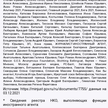
Алеся Алексеевна, Долинина Ирина Николаевна, Шлейнов Роман Юрьевич,
Анин Роман Александрович, Великовский Дмитрий Александрович,
Альтаир 2021, Ромашки монолит, Главный редактор 2021, Вега 2021, Важные
иноагенты, Каткова Вероника Вячеславовна, Карезина Инна Павловна,
Кузьмина Людмила Гавриловна, Костылева Полина Владимировна, Лютов
Александр Иванович, Жилкин Владимир Владимирович, Жилинский
Владимир Александрович, Тихонов Михаил Сергеевич, Пискунов Сергей
Евгеньевич, Ковин Виталий Сергеевич, Кильтау Екатерина Викторовна,
Любарев Аркадий Ефимович, Гурман Юрий Альбертович, Грезев Александр
Викторович, Важенков Артем Валерьевич, Иванова София Юрьевна,
Пигалкин Илья Валерьевич, Петров Алексей Викторович, Егоров Владимир
Владимирович, Гусев Андрей Юрьевич, Смирнов Сергей Сергеевич, Верзилов
Петр Юрьевич, ЗП, Зона права, ЖУРНАЛИСТ-ИНОСТРАННЫЙ АГЕНТ,
Вольтская Татьяна Анатольевна, Клепиковская Екатерина Дмитриевна,
Сотников Даниил Владимирович, Захаров Андрей Вячеславович, Симонов
Евгений Алексеевич, Сурначева Елизавета Дмитриевна, Соловьева Елена
Анатольевна, Арапова Галина Юрьевна, Перл Роман Александрович, МЕМО,
Mason G.E.S. Anonymous Foundation, Stichting Bellingcat, Якутия – Наше
Мнение, Москоу диджитал медиа, РС-Балт, Заговора Максим
Александрович, Ветошкина Валерия Валерьевна, Павлов Иван Юрьевич,
Скворцова Елена Сергеевна, Оленичев Максим Владимирович, Как бы
инагент, Кочетков Игорь Викторович, Иркутский союз библиофилов, Честные
выборы, Нобелевский призыв, Еланчик Олег Александрович, Григорьева
Алина Александровна, Григорьев Андрей Валерьевич , Гималова Регина
Эмилевна, Хисамова Регина Фаритовна
Источник:
https://minjust.gov.ru/ru/documents/7755/
данные на
03.12.2021
* Сведения реестра НКО, выполняющих функции
иностранного агента: