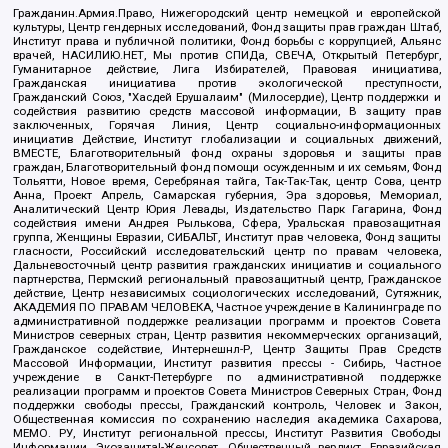
Гражданин.Армия.Право, Нижегородский центр немецкой и европейской
культуры, Центр гендерных исследований, Фонд защиты прав граждан Штаб,
Институт права и публичной политики, Фонд борьбы с коррупцией, Альянс
врачей, НАСИЛИЮ.НЕТ, Мы против СПИДа, СВЕЧА, Открытый Петербург,
Гуманитарное действие, Лига Избирателей, Правовая инициатива,
Гражданская инициатива против экологической преступности,
Гражданский Союз, "Хасдей Ерушалаим" (Милосердие), Центр поддержки и
содействия развитию средств массовой информации, В защиту прав
заключенных, Горячая Линия, Центр социально-информационных
инициатив Действие, Институт глобализации и социальных движений,
ВМЕСТЕ, Благотворительный фонд охраны здоровья и защиты прав
граждан, Благотворительный фонд помощи осужденным и их семьям, Фонд
Тольятти, Новое время, Серебряная тайга, Так-Так-Так, центр Сова, центр
Анна, Проект Апрель, Самарская губерния, Эра здоровья, Мемориал,
Аналитический Центр Юрия Левады, Издательство Парк Гагарина, Фонд
содействия имени Андрея Рылькова, Сфера, Уральская правозащитная
группа, Женщины Евразии, СИБАЛЬТ, Институт прав человека, Фонд защиты
гласности, Российский исследовательский центр по правам человека,
Дальневосточный центр развития гражданских инициатив и социального
партнерства, Пермский региональный правозащитный центр, Гражданское
действие, Центр независимых социологических исследований, Сутяжник,
АКАДЕМИЯ ПО ПРАВАМ ЧЕЛОВЕКА, Частное учреждение в Калининграде по
административной поддержке реализации программ и проектов Совета
Министров северных стран, Центр развития некоммерческих организаций,
Гражданское содействие, Интернешнл-Р, Центр Защиты Прав Средств
Массовой Информации, Институт развития прессы - Сибирь, Частное
учреждение в Санкт-Петербурге по административной поддержке
реализации программ и проектов Совета Министров Северных Стран, Фонд
поддержки свободы прессы, Гражданский контроль, Человек и Закон,
Общественная комиссия по сохранению наследия академика Сахарова,
МЕМО. РУ, Институт региональной прессы, Институт Развития Свободы
Информации, Экозащита!-Женсовет, Общественный вердикт, Евразийская