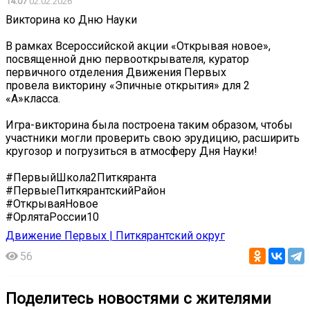
14:07
02.02.2026
Викторина ко Дню Науки
В рамках Всероссийской акции «Открывая новое»,
посвященной дню первооткрывателя, куратор
первичного отделения Движения Первых
провела викторину «Эпичные открытия» для 2
«А»класса.
Игра-викторина была построена таким образом, чтобы
участники могли проверить свою эрудицию, расширить
кругозор и погрузиться в атмосферу Дня Науки!
#ПервыйШкола2Питкяранта
#ПервыеПиткярантскийРайон
#ОткрываяНовое
#ОрлятаРоссии10
Движение Первых | Питкярантский округ
56
Поделитесь новостями с жителями