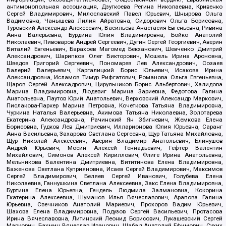
антимонопольная ассоциация, Дзугкоева Регина Николаевна, Кривенко
Сергей Владимирович, Милославский Павел Юрьевич, Шнырова Ольга
Вадимовна, Чанышева Лилия Айратовна, Сидорович Ольга Борисовна,
Туровский Александр Алексеевич, Васильева Анастасия Евгеньевна, Ривина
Анна Валерьевна, Бурдина Юлия Владимировна, Бойко Анатолий
Николаевич, Пивоваров Андрей Сергеевич, Дугин Сергей Георгиевич, Аверин
Виталий Евгеньевич, Барахоев Магомед Бекханович, Шевченко Дмитрий
Александрович, Шарипков Олег Викторович, Мошель Ирина Ароновна,
Шведов Григорий Сергеевич, Пономарев Лев Александрович, Созаев
Валерий Валерьевич, Каргалицкий Борис Юльевич, Исакова Ирина
Александровна, Исламов Тимур Рифгатович, Романова Ольга Евгеньевна,
Щаров Сергей Алексадрович, Цирульников Борис Альбертович, Халидова
Марина Владимировна, Людевиг Марина Зариевна, Федотова Галина
Анатольевна, Паутов Юрий Анатольевич, Верховский Александр Маркович,
Пислакова-Паркер Марина Петровна, Кочеткова Татьяна Владимировна,
Чуркина Наталья Валерьевна, Акимова Татьяна Николаевна, Золотарева
Екатерина Александровна, Рачинский Ян Збигневич, Жемкова Елена
Борисовна, Гудков Лев Дмитриевич, Илларионова Юлия Юрьевна, Саранг
Анна Васильевна, Захарова Светлана Сергеевна, Щур Татьяна Михайловна,
Щур Николай Алексеевич, Аверин Владимир Анатольевич, Блинушов
Андрей Юрьевич, Мосин Алексей Геннадьевич, Гефтер Валентин
Михайлович, Симонов Алексей Кириллович, Флиге Ирина Анатольевна,
Мельникова Валентина Дмитриевна, Вититинова Елена Владимировна,
Баженова Светлана Куприяновна, Исаев Сергей Владимирович, Максимов
Сергей Владимирович, Беляев Сергей Иванович, Голубева Елена
Николаевна, Ганнушкина Светлана Алексеевна, Закс Елена Владимировна,
Буртина Елена Юрьевна, Гендель Людмила Залмановна, Кокорина
Екатерина Алексеевна, Шуманов Илья Вячеславович, Арапова Галина
Юрьевна, Свечников Анатолий Мариевич, Прохоров Вадим Юрьевич,
Шахова Елена Владимировна, Подузов Сергей Васильевич, Протасова
Ирина Вячеславовна, Литинский Леонид Борисович, Лукашевский Сергей
Маркович, Бахмин Вячеслав Иванович, Шабад Анатолий Ефимович, Сухих