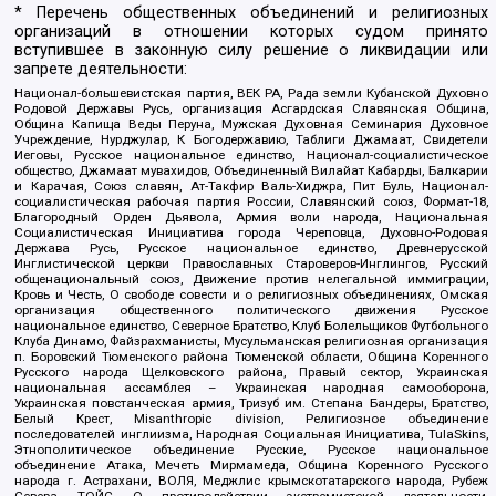
* Перечень общественных объединений и религиозных
организаций в отношении которых судом принято
вступившее в законную силу решение о ликвидации или
запрете деятельности:
Национал-большевистская партия, ВЕК РА, Рада земли Кубанской Духовно
Родовой Державы Русь, организация Асгардская Славянская Община,
Община Капища Веды Перуна, Мужская Духовная Семинария Духовное
Учреждение, Нурджулар, К Богодержавию, Таблиги Джамаат, Свидетели
Иеговы, Русское национальное единство, Национал-социалистическое
общество, Джамаат мувахидов, Объединенный Вилайат Кабарды, Балкарии
и Карачая, Союз славян, Ат-Такфир Валь-Хиджра, Пит Буль, Национал-
социалистическая рабочая партия России, Славянский союз, Формат-18,
Благородный Орден Дьявола, Армия воли народа, Национальная
Социалистическая Инициатива города Череповца, Духовно-Родовая
Держава Русь, Русское национальное единство, Древнерусской
Инглистической церкви Православных Староверов-Инглингов, Русский
общенациональный союз, Движение против нелегальной иммиграции,
Кровь и Честь, О свободе совести и о религиозных объединениях, Омская
организация общественного политического движения Русское
национальное единство, Северное Братство, Клуб Болельщиков Футбольного
Клуба Динамо, Файзрахманисты, Мусульманская религиозная организация
п. Боровский Тюменского района Тюменской области, Община Коренного
Русского народа Щелковского района, Правый сектор, Украинская
национальная ассамблея – Украинская народная самооборона,
Украинская повстанческая армия, Тризуб им. Степана Бандеры, Братство,
Белый Крест, Misanthropic division, Религиозное объединение
последователей инглиизма, Народная Социальная Инициатива, TulaSkins,
Этнополитическое объединение Русские, Русское национальное
объединение Атака, Мечеть Мирмамеда, Община Коренного Русского
народа г. Астрахани, ВОЛЯ, Меджлис крымскотатарского народа, Рубеж
Севера, ТОЙС, О противодействии экстремистской деятельности,