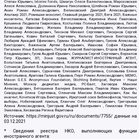
Степан Юрьевич, Istories fonds, Шмагун Олеся Валентиновна, Мароховская
Алеся Алексеевна, Долинина Ирина Николаевна, Шлейнов Роман Юрьевич,
Анин Роман Александрович, Великовский Дмитрий Александрович,
Альтаир 2021, Ромашки монолит, Главный редактор 2021, Вега 2021, Важные
иноагенты, Каткова Вероника Вячеславовна, Карезина Инна Павловна,
Кузьмина Людмила Гавриловна, Костылева Полина Владимировна, Лютов
Александр Иванович, Жилкин Владимир Владимирович, Жилинский
Владимир Александрович, Тихонов Михаил Сергеевич, Пискунов Сергей
Евгеньевич, Ковин Виталий Сергеевич, Кильтау Екатерина Викторовна,
Любарев Аркадий Ефимович, Гурман Юрий Альбертович, Грезев Александр
Викторович, Важенков Артем Валерьевич, Иванова София Юрьевна,
Пигалкин Илья Валерьевич, Петров Алексей Викторович, Егоров Владимир
Владимирович, Гусев Андрей Юрьевич, Смирнов Сергей Сергеевич, Верзилов
Петр Юрьевич, ЗП, Зона права, ЖУРНАЛИСТ-ИНОСТРАННЫЙ АГЕНТ,
Вольтская Татьяна Анатольевна, Клепиковская Екатерина Дмитриевна,
Сотников Даниил Владимирович, Захаров Андрей Вячеславович, Симонов
Евгений Алексеевич, Сурначева Елизавета Дмитриевна, Соловьева Елена
Анатольевна, Арапова Галина Юрьевна, Перл Роман Александрович, МЕМО,
Mason G.E.S. Anonymous Foundation, Stichting Bellingcat, Якутия – Наше
Мнение, Москоу диджитал медиа, РС-Балт, Заговора Максим
Александрович, Ветошкина Валерия Валерьевна, Павлов Иван Юрьевич,
Скворцова Елена Сергеевна, Оленичев Максим Владимирович, Как бы
инагент, Кочетков Игорь Викторович, Иркутский союз библиофилов, Честные
выборы, Нобелевский призыв, Еланчик Олег Александрович, Григорьева
Алина Александровна, Григорьев Андрей Валерьевич , Гималова Регина
Эмилевна, Хисамова Регина Фаритовна
Источник:
https://minjust.gov.ru/ru/documents/7755/
данные на
03.12.2021
* Сведения реестра НКО, выполняющих функции
иностранного агента: