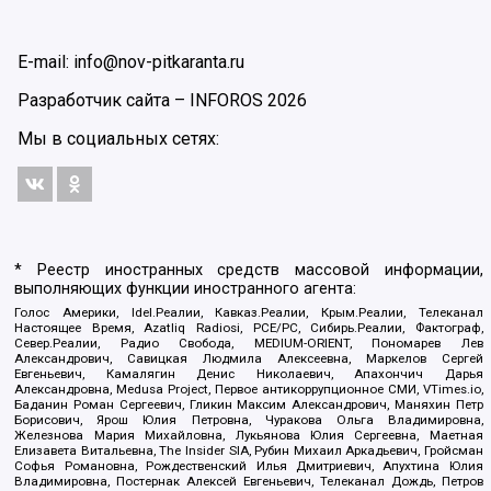
E-mail: info@nov-pitkaranta.ru
Разработчик сайта –
INFOROS
2026
Мы в социальных сетях:
* Реестр иностранных средств массовой информации,
выполняющих функции иностранного агента:
Голос Америки, Idel.Реалии, Кавказ.Реалии, Крым.Реалии, Телеканал
Настоящее Время, Azatliq Radiosi, PCE/PC, Сибирь.Реалии, Фактограф,
Север.Реалии, Радио Свобода, MEDIUM-ORIENT, Пономарев Лев
Александрович, Савицкая Людмила Алексеевна, Маркелов Сергей
Евгеньевич, Камалягин Денис Николаевич, Апахончич Дарья
Александровна, Medusa Project, Первое антикоррупционное СМИ, VTimes.io,
Баданин Роман Сергеевич, Гликин Максим Александрович, Маняхин Петр
Борисович, Ярош Юлия Петровна, Чуракова Ольга Владимировна,
Железнова Мария Михайловна, Лукьянова Юлия Сергеевна, Маетная
Елизавета Витальевна, The Insider SIA, Рубин Михаил Аркадьевич, Гройсман
Софья Романовна, Рождественский Илья Дмитриевич, Апухтина Юлия
Владимировна, Постернак Алексей Евгеньевич, Телеканал Дождь, Петров