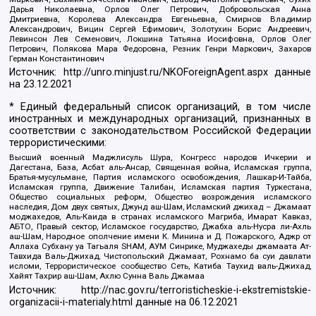
Дарья Николаевна, Орлов Олег Петрович, Добровольская Анна
Дмитриевна, Королева Александра Евгеньевна, Смирнов Владимир
Александрович, Вицин Сергей Ефимович, Золотухин Борис Андреевич,
Левинсон Лев Семенович, Локшина Татьяна Иосифовна, Орлов Олег
Петрович, Полякова Мара Федоровна, Резник Генри Маркович, Захаров
Герман Константинович
Источник:
http://unro.minjust.ru/NKOForeignAgent.aspx
данные
на
23.12.2021
* Единый федеральный список организаций, в том числе
иностранных и международных организаций, признанных в
соответствии с законодательством Российской Федерации
террористическими:
Высший военный Маджлисуль Шура, Конгресс народов Ичкерии и
Дагестана, База, Асбат аль-Ансар, Священная война, Исламская группа,
Братья-мусульмане, Партия исламского освобождения, Лашкар-И-Тайба,
Исламская группа, Движение Талибан, Исламская партия Туркестана,
Общество социальных реформ, Общество возрождения исламского
наследия, Дом двух святых, Джунд аш-Шам, Исламский джихад – Джамаат
моджахедов, Аль-Каида в странах исламского Магриба, Имарат Кавказ,
АБТО, Правый сектор, Исламское государство, Джабха аль-Нусра ли-Ахль
аш-Шам, Народное ополчение имени К. Минина и Д. Пожарского, Аджр от
Аллаха Субхану уа Тагьаля SHAM, АУМ Синрике, Муджахеды джамаата Ат-
Тавхида Валь-Джихад, Чистопольский Джамаат, Рохнамо ба суи давлати
исломи, Террористическое сообщество Сеть, Катиба Таухид валь-Джихад,
Хайят Тахрир аш-Шам, Ахлю Сунна Валь Джамаа
Источник:
http://nac.gov.ru/terroristicheskie-i-ekstremistskie-
organizacii-i-materialy.html
данные на
06.12.2021