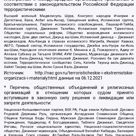
соответствии с законодательством Российской Федерации
террористическими:
Высший военный Маджлисуль Шура, Конгресс народов Ичкерии и
Дагестана, База, Асбат аль-Ансар, Священная война, Исламская группа,
Братья-мусульмане, Партия исламского освобождения, Лашкар-И-Тайба,
Исламская группа, Движение Талибан, Исламская партия Туркестана,
Общество социальных реформ, Общество возрождения исламского
наследия, Дом двух святых, Джунд аш-Шам, Исламский джихад – Джамаат
моджахедов, Аль-Каида в странах исламского Магриба, Имарат Кавказ,
АБТО, Правый сектор, Исламское государство, Джабха аль-Нусра ли-Ахль
аш-Шам, Народное ополчение имени К. Минина и Д. Пожарского, Аджр от
Аллаха Субхану уа Тагьаля SHAM, АУМ Синрике, Муджахеды джамаата Ат-
Тавхида Валь-Джихад, Чистопольский Джамаат, Рохнамо ба суи давлати
исломи, Террористическое сообщество Сеть, Катиба Таухид валь-Джихад,
Хайят Тахрир аш-Шам, Ахлю Сунна Валь Джамаа
Источник:
http://nac.gov.ru/terroristicheskie-i-ekstremistskie-
organizacii-i-materialy.html
данные на
06.12.2021
* Перечень общественных объединений и религиозных
организаций в отношении которых судом принято
вступившее в законную силу решение о ликвидации или
запрете деятельности:
Национал-большевистская партия, ВЕК РА, Рада земли Кубанской Духовно
Родовой Державы Русь, организация Асгардская Славянская Община,
Община Капища Веды Перуна, Мужская Духовная Семинария Духовное
Учреждение, Нурджулар, К Богодержавию, Таблиги Джамаат, Свидетели
Иеговы, Русское национальное единство, Национал-социалистическое
общество, Джамаат мувахидов, Объединенный Вилайат Кабарды, Балкарии
и Карачая, Союз славян, Ат-Такфир Валь-Хиджра, Пит Буль, Национал-