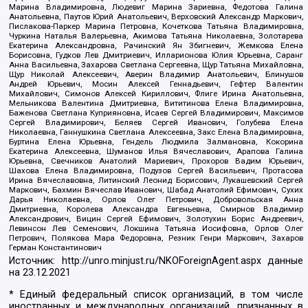
Марина Владимировна, Людевиг Марина Зариевна, Федотова Галина
Анатольевна, Паутов Юрий Анатольевич, Верховский Александр Маркович,
Пислакова-Паркер Марина Петровна, Кочеткова Татьяна Владимировна,
Чуркина Наталья Валерьевна, Акимова Татьяна Николаевна, Золотарева
Екатерина Александровна, Рачинский Ян Збигневич, Жемкова Елена
Борисовна, Гудков Лев Дмитриевич, Илларионова Юлия Юрьевна, Саранг
Анна Васильевна, Захарова Светлана Сергеевна, Щур Татьяна Михайловна,
Щур Николай Алексеевич, Аверин Владимир Анатольевич, Блинушов
Андрей Юрьевич, Мосин Алексей Геннадьевич, Гефтер Валентин
Михайлович, Симонов Алексей Кириллович, Флиге Ирина Анатольевна,
Мельникова Валентина Дмитриевна, Вититинова Елена Владимировна,
Баженова Светлана Куприяновна, Исаев Сергей Владимирович, Максимов
Сергей Владимирович, Беляев Сергей Иванович, Голубева Елена
Николаевна, Ганнушкина Светлана Алексеевна, Закс Елена Владимировна,
Буртина Елена Юрьевна, Гендель Людмила Залмановна, Кокорина
Екатерина Алексеевна, Шуманов Илья Вячеславович, Арапова Галина
Юрьевна, Свечников Анатолий Мариевич, Прохоров Вадим Юрьевич,
Шахова Елена Владимировна, Подузов Сергей Васильевич, Протасова
Ирина Вячеславовна, Литинский Леонид Борисович, Лукашевский Сергей
Маркович, Бахмин Вячеслав Иванович, Шабад Анатолий Ефимович, Сухих
Дарья Николаевна, Орлов Олег Петрович, Добровольская Анна
Дмитриевна, Королева Александра Евгеньевна, Смирнов Владимир
Александрович, Вицин Сергей Ефимович, Золотухин Борис Андреевич,
Левинсон Лев Семенович, Локшина Татьяна Иосифовна, Орлов Олег
Петрович, Полякова Мара Федоровна, Резник Генри Маркович, Захаров
Герман Константинович
Источник:
http://unro.minjust.ru/NKOForeignAgent.aspx
данные
на
23.12.2021
* Единый федеральный список организаций, в том числе
иностранных и международных организаций, признанных в