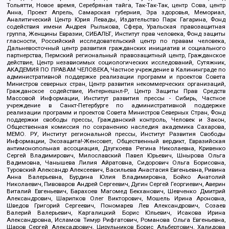
Тольятти, Новое время, Серебряная тайга, Так-Так-Так, центр Сова, центр
Анна, Проект Апрель, Самарская губерния, Эра здоровья, Мемориал,
Аналитический Центр Юрия Левады, Издательство Парк Гагарина, Фонд
содействия имени Андрея Рылькова, Сфера, Уральская правозащитная
группа, Женщины Евразии, СИБАЛЬТ, Институт прав человека, Фонд защиты
гласности, Российский исследовательский центр по правам человека,
Дальневосточный центр развития гражданских инициатив и социального
партнерства, Пермский региональный правозащитный центр, Гражданское
действие, Центр независимых социологических исследований, Сутяжник,
АКАДЕМИЯ ПО ПРАВАМ ЧЕЛОВЕКА, Частное учреждение в Калининграде по
административной поддержке реализации программ и проектов Совета
Министров северных стран, Центр развития некоммерческих организаций,
Гражданское содействие, Интернешнл-Р, Центр Защиты Прав Средств
Массовой Информации, Институт развития прессы - Сибирь, Частное
учреждение в Санкт-Петербурге по административной поддержке
реализации программ и проектов Совета Министров Северных Стран, Фонд
поддержки свободы прессы, Гражданский контроль, Человек и Закон,
Общественная комиссия по сохранению наследия академика Сахарова,
МЕМО. РУ, Институт региональной прессы, Институт Развития Свободы
Информации, Экозащита!-Женсовет, Общественный вердикт, Евразийская
антимонопольная ассоциация, Дзугкоева Регина Николаевна, Кривенко
Сергей Владимирович, Милославский Павел Юрьевич, Шнырова Ольга
Вадимовна, Чанышева Лилия Айратовна, Сидорович Ольга Борисовна,
Туровский Александр Алексеевич, Васильева Анастасия Евгеньевна, Ривина
Анна Валерьевна, Бурдина Юлия Владимировна, Бойко Анатолий
Николаевич, Пивоваров Андрей Сергеевич, Дугин Сергей Георгиевич, Аверин
Виталий Евгеньевич, Барахоев Магомед Бекханович, Шевченко Дмитрий
Александрович, Шарипков Олег Викторович, Мошель Ирина Ароновна,
Шведов Григорий Сергеевич, Пономарев Лев Александрович, Созаев
Валерий Валерьевич, Каргалицкий Борис Юльевич, Исакова Ирина
Александровна, Исламов Тимур Рифгатович, Романова Ольга Евгеньевна,
Щаров Сергей Алексадрович, Цирульников Борис Альбертович, Халидова