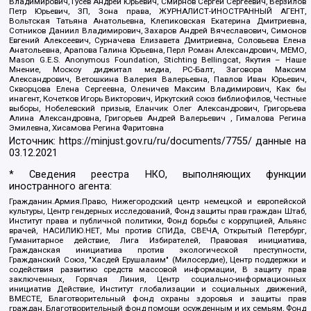
Владимирович, Гусев Андрей Юрьевич, Смирнов Сергей Сергеевич, Верзилов
Петр Юрьевич, ЗП, Зона права, ЖУРНАЛИСТ-ИНОСТРАННЫЙ АГЕНТ,
Вольтская Татьяна Анатольевна, Клепиковская Екатерина Дмитриевна,
Сотников Даниил Владимирович, Захаров Андрей Вячеславович, Симонов
Евгений Алексеевич, Сурначева Елизавета Дмитриевна, Соловьева Елена
Анатольевна, Арапова Галина Юрьевна, Перл Роман Александрович, МЕМО,
Mason G.E.S. Anonymous Foundation, Stichting Bellingcat, Якутия – Наше
Мнение, Москоу диджитал медиа, РС-Балт, Заговора Максим
Александрович, Ветошкина Валерия Валерьевна, Павлов Иван Юрьевич,
Скворцова Елена Сергеевна, Оленичев Максим Владимирович, Как бы
инагент, Кочетков Игорь Викторович, Иркутский союз библиофилов, Честные
выборы, Нобелевский призыв, Еланчик Олег Александрович, Григорьева
Алина Александровна, Григорьев Андрей Валерьевич , Гималова Регина
Эмилевна, Хисамова Регина Фаритовна
Источник:
https://minjust.gov.ru/ru/documents/7755/
данные на
03.12.2021
* Сведения реестра НКО, выполняющих функции
иностранного агента:
Гражданин.Армия.Право, Нижегородский центр немецкой и европейской
культуры, Центр гендерных исследований, Фонд защиты прав граждан Штаб,
Институт права и публичной политики, Фонд борьбы с коррупцией, Альянс
врачей, НАСИЛИЮ.НЕТ, Мы против СПИДа, СВЕЧА, Открытый Петербург,
Гуманитарное действие, Лига Избирателей, Правовая инициатива,
Гражданская инициатива против экологической преступности,
Гражданский Союз, "Хасдей Ерушалаим" (Милосердие), Центр поддержки и
содействия развитию средств массовой информации, В защиту прав
заключенных, Горячая Линия, Центр социально-информационных
инициатив Действие, Институт глобализации и социальных движений,
ВМЕСТЕ, Благотворительный фонд охраны здоровья и защиты прав
граждан, Благотворительный фонд помощи осужденным и их семьям, Фонд