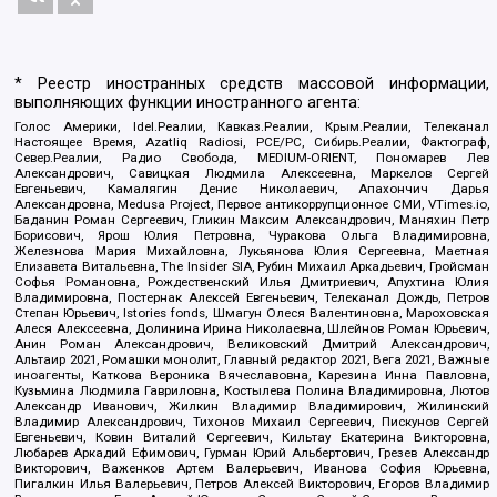
* Реестр иностранных средств массовой информации,
выполняющих функции иностранного агента:
Голос Америки, Idel.Реалии, Кавказ.Реалии, Крым.Реалии, Телеканал
Настоящее Время, Azatliq Radiosi, PCE/PC, Сибирь.Реалии, Фактограф,
Север.Реалии, Радио Свобода, MEDIUM-ORIENT, Пономарев Лев
Александрович, Савицкая Людмила Алексеевна, Маркелов Сергей
Евгеньевич, Камалягин Денис Николаевич, Апахончич Дарья
Александровна, Medusa Project, Первое антикоррупционное СМИ, VTimes.io,
Баданин Роман Сергеевич, Гликин Максим Александрович, Маняхин Петр
Борисович, Ярош Юлия Петровна, Чуракова Ольга Владимировна,
Железнова Мария Михайловна, Лукьянова Юлия Сергеевна, Маетная
Елизавета Витальевна, The Insider SIA, Рубин Михаил Аркадьевич, Гройсман
Софья Романовна, Рождественский Илья Дмитриевич, Апухтина Юлия
Владимировна, Постернак Алексей Евгеньевич, Телеканал Дождь, Петров
Степан Юрьевич, Istories fonds, Шмагун Олеся Валентиновна, Мароховская
Алеся Алексеевна, Долинина Ирина Николаевна, Шлейнов Роман Юрьевич,
Анин Роман Александрович, Великовский Дмитрий Александрович,
Альтаир 2021, Ромашки монолит, Главный редактор 2021, Вега 2021, Важные
иноагенты, Каткова Вероника Вячеславовна, Карезина Инна Павловна,
Кузьмина Людмила Гавриловна, Костылева Полина Владимировна, Лютов
Александр Иванович, Жилкин Владимир Владимирович, Жилинский
Владимир Александрович, Тихонов Михаил Сергеевич, Пискунов Сергей
Евгеньевич, Ковин Виталий Сергеевич, Кильтау Екатерина Викторовна,
Любарев Аркадий Ефимович, Гурман Юрий Альбертович, Грезев Александр
Викторович, Важенков Артем Валерьевич, Иванова София Юрьевна,
Пигалкин Илья Валерьевич, Петров Алексей Викторович, Егоров Владимир