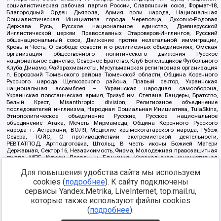
социалистическая рабочая партия России, Славянский союз, Формат-18,
Благородный Орден Дьявола, Армия воли народа, Национальная
Социалистическая Инициатива города Череповца, Духовно-Родовая
Держава Русь, Русское национальное единство, Древнерусской
Инглистической церкви Православных Староверов-Инглингов, Русский
общенациональный союз, Движение против нелегальной иммиграции,
Кровь и Честь, О свободе совести и о религиозных объединениях, Омская
организация общественного политического движения Русское
национальное единство, Северное Братство, Клуб Болельщиков Футбольного
Клуба Динамо, Файзрахманисты, Мусульманская религиозная организация
п. Боровский Тюменского района Тюменской области, Община Коренного
Русского народа Щелковского района, Правый сектор, Украинская
национальная ассамблея – Украинская народная самооборона,
Украинская повстанческая армия, Тризуб им. Степана Бандеры, Братство,
Белый Крест, Misanthropic division, Религиозное объединение
последователей инглиизма, Народная Социальная Инициатива, TulaSkins,
Этнополитическое объединение Русские, Русское национальное
объединение Атака, Мечеть Мирмамеда, Община Коренного Русского
народа г. Астрахани, ВОЛЯ, Меджлис крымскотатарского народа, Рубеж
Севера, ТОЙС, О противодействии экстремистской деятельности,
РЕВТАТПОД, Артподготовка, Штольц, В честь иконы Божией Матери
Державная, Сектор 16, Независимость, Фирма, Молодежная правозащитная
группа МПГ, Курсом Правды и Единения, Каракольская инициативная
группа, Автоград Крю, Союз Славянских Сил Руси, Алля-Аят,
Благотворительный пансионат Ак Умут, Русская республика Русь,
Для повышения удобства сайта мы используем
Арестантское уголовное единство, Башкорт, Нация и свобода, W.H.С., Фалунь
cookies (
подробнее
). К сайту подключены
Дафа, Иртыш Ultras, Русский Патриотический клуб-Новокузнецк/РПК,
сервисы Yandex.Metrika, LiveInternet, top.mail.ru,
Сибирский державный союз, Фонд борьбы с коррупцией, Фонд защиты прав
граждан, Штабы Навального, Совет граждан СССР Прикубанского округа г.
которые также используют файлы cookies
Краснодара
(
подробнее
).
Источник:
https://minjust.gov.ru/ru/documents/7822/
данные на