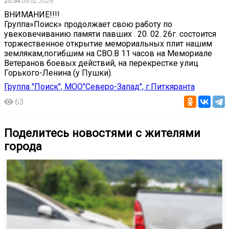
20:54
05.02.2026
ВНИМАНИЕ!!!!
Группа»Поиск» продолжает свою работу по
увековечиванию памяти павших . 20. 02. 26г. состоится
торжественное открытие мемориальных плит нашим
землякам,погибшим на СВО.В 11 часов на Мемориале
Ветеранов боевых действий, на перекрестке улиц
Горького-Ленина (у Пушки).
Группа "Поиск", МОО"Северо-Запад", г.Питкяранта
63
Поделитесь новостями с жителями
города