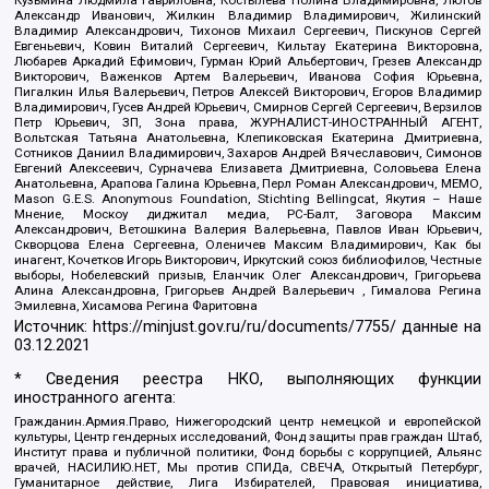
Александр Иванович, Жилкин Владимир Владимирович, Жилинский
Владимир Александрович, Тихонов Михаил Сергеевич, Пискунов Сергей
Евгеньевич, Ковин Виталий Сергеевич, Кильтау Екатерина Викторовна,
Любарев Аркадий Ефимович, Гурман Юрий Альбертович, Грезев Александр
Викторович, Важенков Артем Валерьевич, Иванова София Юрьевна,
Пигалкин Илья Валерьевич, Петров Алексей Викторович, Егоров Владимир
Владимирович, Гусев Андрей Юрьевич, Смирнов Сергей Сергеевич, Верзилов
Петр Юрьевич, ЗП, Зона права, ЖУРНАЛИСТ-ИНОСТРАННЫЙ АГЕНТ,
Вольтская Татьяна Анатольевна, Клепиковская Екатерина Дмитриевна,
Сотников Даниил Владимирович, Захаров Андрей Вячеславович, Симонов
Евгений Алексеевич, Сурначева Елизавета Дмитриевна, Соловьева Елена
Анатольевна, Арапова Галина Юрьевна, Перл Роман Александрович, МЕМО,
Mason G.E.S. Anonymous Foundation, Stichting Bellingcat, Якутия – Наше
Мнение, Москоу диджитал медиа, РС-Балт, Заговора Максим
Александрович, Ветошкина Валерия Валерьевна, Павлов Иван Юрьевич,
Скворцова Елена Сергеевна, Оленичев Максим Владимирович, Как бы
инагент, Кочетков Игорь Викторович, Иркутский союз библиофилов, Честные
выборы, Нобелевский призыв, Еланчик Олег Александрович, Григорьева
Алина Александровна, Григорьев Андрей Валерьевич , Гималова Регина
Эмилевна, Хисамова Регина Фаритовна
Источник:
https://minjust.gov.ru/ru/documents/7755/
данные на
03.12.2021
* Сведения реестра НКО, выполняющих функции
иностранного агента:
Гражданин.Армия.Право, Нижегородский центр немецкой и европейской
культуры, Центр гендерных исследований, Фонд защиты прав граждан Штаб,
Институт права и публичной политики, Фонд борьбы с коррупцией, Альянс
врачей, НАСИЛИЮ.НЕТ, Мы против СПИДа, СВЕЧА, Открытый Петербург,
Гуманитарное действие, Лига Избирателей, Правовая инициатива,