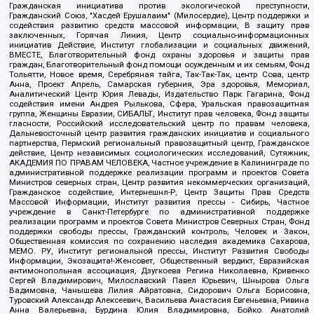
Гражданская инициатива против экологической преступности,
Гражданский Союз, "Хасдей Ерушалаим" (Милосердие), Центр поддержки и
содействия развитию средств массовой информации, В защиту прав
заключенных, Горячая Линия, Центр социально-информационных
инициатив Действие, Институт глобализации и социальных движений,
ВМЕСТЕ, Благотворительный фонд охраны здоровья и защиты прав
граждан, Благотворительный фонд помощи осужденным и их семьям, Фонд
Тольятти, Новое время, Серебряная тайга, Так-Так-Так, центр Сова, центр
Анна, Проект Апрель, Самарская губерния, Эра здоровья, Мемориал,
Аналитический Центр Юрия Левады, Издательство Парк Гагарина, Фонд
содействия имени Андрея Рылькова, Сфера, Уральская правозащитная
группа, Женщины Евразии, СИБАЛЬТ, Институт прав человека, Фонд защиты
гласности, Российский исследовательский центр по правам человека,
Дальневосточный центр развития гражданских инициатив и социального
партнерства, Пермский региональный правозащитный центр, Гражданское
действие, Центр независимых социологических исследований, Сутяжник,
АКАДЕМИЯ ПО ПРАВАМ ЧЕЛОВЕКА, Частное учреждение в Калининграде по
административной поддержке реализации программ и проектов Совета
Министров северных стран, Центр развития некоммерческих организаций,
Гражданское содействие, Интернешнл-Р, Центр Защиты Прав Средств
Массовой Информации, Институт развития прессы - Сибирь, Частное
учреждение в Санкт-Петербурге по административной поддержке
реализации программ и проектов Совета Министров Северных Стран, Фонд
поддержки свободы прессы, Гражданский контроль, Человек и Закон,
Общественная комиссия по сохранению наследия академика Сахарова,
МЕМО. РУ, Институт региональной прессы, Институт Развития Свободы
Информации, Экозащита!-Женсовет, Общественный вердикт, Евразийская
антимонопольная ассоциация, Дзугкоева Регина Николаевна, Кривенко
Сергей Владимирович, Милославский Павел Юрьевич, Шнырова Ольга
Вадимовна, Чанышева Лилия Айратовна, Сидорович Ольга Борисовна,
Туровский Александр Алексеевич, Васильева Анастасия Евгеньевна, Ривина
Анна Валерьевна, Бурдина Юлия Владимировна, Бойко Анатолий