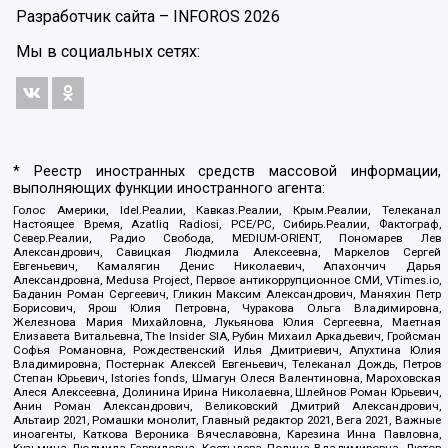
Разработчик сайта –
INFOROS
2026
Мы в социальных сетях:
* Реестр иностранных средств массовой информации,
выполняющих функции иностранного агента:
Голос Америки, Idel.Реалии, Кавказ.Реалии, Крым.Реалии, Телеканал
Настоящее Время, Azatliq Radiosi, PCE/PC, Сибирь.Реалии, Фактограф,
Север.Реалии, Радио Свобода, MEDIUM-ORIENT, Пономарев Лев
Александрович, Савицкая Людмила Алексеевна, Маркелов Сергей
Евгеньевич, Камалягин Денис Николаевич, Апахончич Дарья
Александровна, Medusa Project, Первое антикоррупционное СМИ, VTimes.io,
Баданин Роман Сергеевич, Гликин Максим Александрович, Маняхин Петр
Борисович, Ярош Юлия Петровна, Чуракова Ольга Владимировна,
Железнова Мария Михайловна, Лукьянова Юлия Сергеевна, Маетная
Елизавета Витальевна, The Insider SIA, Рубин Михаил Аркадьевич, Гройсман
Софья Романовна, Рождественский Илья Дмитриевич, Апухтина Юлия
Владимировна, Постернак Алексей Евгеньевич, Телеканал Дождь, Петров
Степан Юрьевич, Istories fonds, Шмагун Олеся Валентиновна, Мароховская
Алеся Алексеевна, Долинина Ирина Николаевна, Шлейнов Роман Юрьевич,
Анин Роман Александрович, Великовский Дмитрий Александрович,
Альтаир 2021, Ромашки монолит, Главный редактор 2021, Вега 2021, Важные
иноагенты, Каткова Вероника Вячеславовна, Карезина Инна Павловна,
Кузьмина Людмила Гавриловна, Костылева Полина Владимировна, Лютов