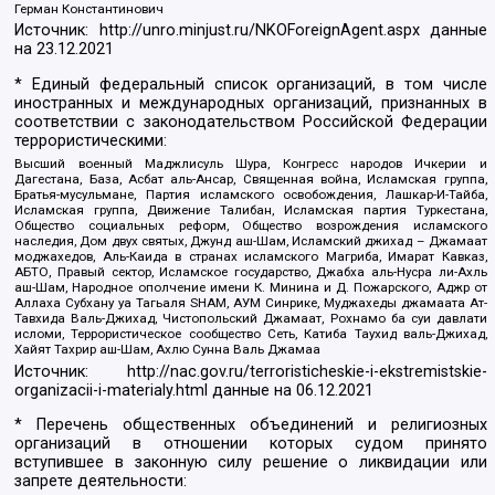
Герман Константинович
Источник:
http://unro.minjust.ru/NKOForeignAgent.aspx
данные
на
23.12.2021
* Единый федеральный список организаций, в том числе
иностранных и международных организаций, признанных в
соответствии с законодательством Российской Федерации
террористическими:
Высший военный Маджлисуль Шура, Конгресс народов Ичкерии и
Дагестана, База, Асбат аль-Ансар, Священная война, Исламская группа,
Братья-мусульмане, Партия исламского освобождения, Лашкар-И-Тайба,
Исламская группа, Движение Талибан, Исламская партия Туркестана,
Общество социальных реформ, Общество возрождения исламского
наследия, Дом двух святых, Джунд аш-Шам, Исламский джихад – Джамаат
моджахедов, Аль-Каида в странах исламского Магриба, Имарат Кавказ,
АБТО, Правый сектор, Исламское государство, Джабха аль-Нусра ли-Ахль
аш-Шам, Народное ополчение имени К. Минина и Д. Пожарского, Аджр от
Аллаха Субхану уа Тагьаля SHAM, АУМ Синрике, Муджахеды джамаата Ат-
Тавхида Валь-Джихад, Чистопольский Джамаат, Рохнамо ба суи давлати
исломи, Террористическое сообщество Сеть, Катиба Таухид валь-Джихад,
Хайят Тахрир аш-Шам, Ахлю Сунна Валь Джамаа
Источник:
http://nac.gov.ru/terroristicheskie-i-ekstremistskie-
organizacii-i-materialy.html
данные на
06.12.2021
* Перечень общественных объединений и религиозных
организаций в отношении которых судом принято
вступившее в законную силу решение о ликвидации или
запрете деятельности: