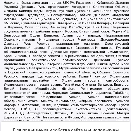
Национал-большевистская партия, ВЕК РА, Рада земли Кубанской Духовно
Родовой Державы Русь, организация Асгардская Славянская Община,
Община Капища Веды Перуна, Мужская Духовная Семинария Духовное
Учреждение, Нурджулар, К Богодержавию, Таблиги Джамаат, Свидетели
Иеговы, Русское национальное единство, Национал-социалистическое
общество, Джамаат мувахидов, Объединенный Вилайат Кабарды, Балкарии
и Карачая, Союз славян, Ат-Такфир Валь-Хиджра, Пит Буль, Национал-
социалистическая рабочая партия России, Славянский союз, Формат-18,
Благородный Орден Дьявола, Армия воли народа, Национальная
Социалистическая Инициатива города Череповца, Духовно-Родовая
Держава Русь, Русское национальное единство, Древнерусской
Инглистической церкви Православных Староверов-Инглингов, Русский
общенациональный союз, Движение против нелегальной иммиграции,
Кровь и Честь, О свободе совести и о религиозных объединениях, Омская
организация общественного политического движения Русское
национальное единство, Северное Братство, Клуб Болельщиков Футбольного
Клуба Динамо, Файзрахманисты, Мусульманская религиозная организация
п. Боровский Тюменского района Тюменской области, Община Коренного
Русского народа Щелковского района, Правый сектор, Украинская
национальная ассамблея – Украинская народная самооборона,
Украинская повстанческая армия, Тризуб им. Степана Бандеры, Братство,
Белый Крест, Misanthropic division, Религиозное объединение
последователей инглиизма, Народная Социальная Инициатива, TulaSkins,
Этнополитическое объединение Русские, Русское национальное
объединение Атака, Мечеть Мирмамеда, Община Коренного Русского
народа г. Астрахани, ВОЛЯ, Меджлис крымскотатарского народа, Рубеж
Севера, ТОЙС, О противодействии экстремистской деятельности,
РЕВТАТПОД, Артподготовка, Штольц, В честь иконы Божией Матери
Державная, Сектор 16, Независимость, Фирма, Молодежная правозащитная
группа МПГ, Курсом Правды и Единения, Каракольская инициативная
группа, Автоград Крю, Союз Славянских Сил Руси, Алля-Аят,
Благотворительный пансионат Ак Умут, Русская республика Русь,
Для повышения удобства сайта мы используем