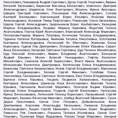
Николаевич, Пивоваров Андрей Сергеевич, Дугин Сергей Георгиевич, Аверин
Виталий Евгеньевич, Барахоев Магомед Бекханович, Шевченко Дмитрий
Александрович, Шарипков Олег Викторович, Мошель Ирина Ароновна,
Шведов Григорий Сергеевич, Пономарев Лев Александрович, Созаев
Валерий Валерьевич, Каргалицкий Борис Юльевич, Исакова Ирина
Александровна, Исламов Тимур Рифгатович, Романова Ольга Евгеньевна,
Щаров Сергей Алексадрович, Цирульников Борис Альбертович, Халидова
Марина Владимировна, Людевиг Марина Зариевна, Федотова Галина
Анатольевна, Паутов Юрий Анатольевич, Верховский Александр Маркович,
Пислакова-Паркер Марина Петровна, Кочеткова Татьяна Владимировна,
Чуркина Наталья Валерьевна, Акимова Татьяна Николаевна, Золотарева
Екатерина Александровна, Рачинский Ян Збигневич, Жемкова Елена
Борисовна, Гудков Лев Дмитриевич, Илларионова Юлия Юрьевна, Саранг
Анна Васильевна, Захарова Светлана Сергеевна, Щур Татьяна Михайловна,
Щур Николай Алексеевич, Аверин Владимир Анатольевич, Блинушов
Андрей Юрьевич, Мосин Алексей Геннадьевич, Гефтер Валентин
Михайлович, Симонов Алексей Кириллович, Флиге Ирина Анатольевна,
Мельникова Валентина Дмитриевна, Вититинова Елена Владимировна,
Баженова Светлана Куприяновна, Исаев Сергей Владимирович, Максимов
Сергей Владимирович, Беляев Сергей Иванович, Голубева Елена
Николаевна, Ганнушкина Светлана Алексеевна, Закс Елена Владимировна,
Буртина Елена Юрьевна, Гендель Людмила Залмановна, Кокорина
Екатерина Алексеевна, Шуманов Илья Вячеславович, Арапова Галина
Юрьевна, Свечников Анатолий Мариевич, Прохоров Вадим Юрьевич,
Шахова Елена Владимировна, Подузов Сергей Васильевич, Протасова
Ирина Вячеславовна, Литинский Леонид Борисович, Лукашевский Сергей
Маркович, Бахмин Вячеслав Иванович, Шабад Анатолий Ефимович, Сухих
Дарья Николаевна, Орлов Олег Петрович, Добровольская Анна
Дмитриевна, Королева Александра Евгеньевна, Смирнов Владимир
Александрович, Вицин Сергей Ефимович, Золотухин Борис Андреевич,
Левинсон Лев Семенович, Локшина Татьяна Иосифовна, Орлов Олег
Петрович, Полякова Мара Федоровна, Резник Генри Маркович, Захаров