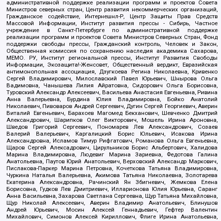
административной поддержке реализации программ и проектов Совета
Министров северных стран, Центр развития некоммерческих организаций,
Гражданское содействие, Интернешнл-Р, Центр Защиты Прав Средств
Массовой Информации, Институт развития прессы - Сибирь, Частное
учреждение в Санкт-Петербурге по административной поддержке
реализации программ и проектов Совета Министров Северных Стран, Фонд
поддержки свободы прессы, Гражданский контроль, Человек и Закон,
Общественная комиссия по сохранению наследия академика Сахарова,
МЕМО. РУ, Институт региональной прессы, Институт Развития Свободы
Информации, Экозащита!-Женсовет, Общественный вердикт, Евразийская
антимонопольная ассоциация, Дзугкоева Регина Николаевна, Кривенко
Сергей Владимирович, Милославский Павел Юрьевич, Шнырова Ольга
Вадимовна, Чанышева Лилия Айратовна, Сидорович Ольга Борисовна,
Туровский Александр Алексеевич, Васильева Анастасия Евгеньевна, Ривина
Анна Валерьевна, Бурдина Юлия Владимировна, Бойко Анатолий
Николаевич, Пивоваров Андрей Сергеевич, Дугин Сергей Георгиевич, Аверин
Виталий Евгеньевич, Барахоев Магомед Бекханович, Шевченко Дмитрий
Александрович, Шарипков Олег Викторович, Мошель Ирина Ароновна,
Шведов Григорий Сергеевич, Пономарев Лев Александрович, Созаев
Валерий Валерьевич, Каргалицкий Борис Юльевич, Исакова Ирина
Александровна, Исламов Тимур Рифгатович, Романова Ольга Евгеньевна,
Щаров Сергей Алексадрович, Цирульников Борис Альбертович, Халидова
Марина Владимировна, Людевиг Марина Зариевна, Федотова Галина
Анатольевна, Паутов Юрий Анатольевич, Верховский Александр Маркович,
Пислакова-Паркер Марина Петровна, Кочеткова Татьяна Владимировна,
Чуркина Наталья Валерьевна, Акимова Татьяна Николаевна, Золотарева
Екатерина Александровна, Рачинский Ян Збигневич, Жемкова Елена
Борисовна, Гудков Лев Дмитриевич, Илларионова Юлия Юрьевна, Саранг
Анна Васильевна, Захарова Светлана Сергеевна, Щур Татьяна Михайловна,
Щур Николай Алексеевич, Аверин Владимир Анатольевич, Блинушов
Андрей Юрьевич, Мосин Алексей Геннадьевич, Гефтер Валентин
Михайлович, Симонов Алексей Кириллович, Флиге Ирина Анатольевна,