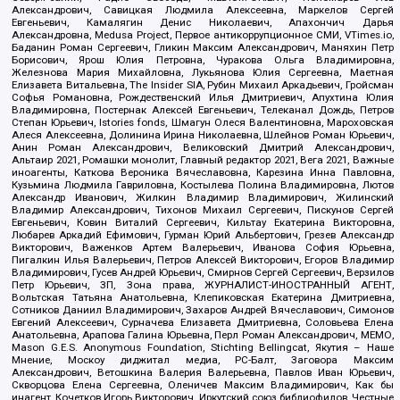
Александрович, Савицкая Людмила Алексеевна, Маркелов Сергей
Евгеньевич, Камалягин Денис Николаевич, Апахончич Дарья
Александровна, Medusa Project, Первое антикоррупционное СМИ, VTimes.io,
Баданин Роман Сергеевич, Гликин Максим Александрович, Маняхин Петр
Борисович, Ярош Юлия Петровна, Чуракова Ольга Владимировна,
Железнова Мария Михайловна, Лукьянова Юлия Сергеевна, Маетная
Елизавета Витальевна, The Insider SIA, Рубин Михаил Аркадьевич, Гройсман
Софья Романовна, Рождественский Илья Дмитриевич, Апухтина Юлия
Владимировна, Постернак Алексей Евгеньевич, Телеканал Дождь, Петров
Степан Юрьевич, Istories fonds, Шмагун Олеся Валентиновна, Мароховская
Алеся Алексеевна, Долинина Ирина Николаевна, Шлейнов Роман Юрьевич,
Анин Роман Александрович, Великовский Дмитрий Александрович,
Альтаир 2021, Ромашки монолит, Главный редактор 2021, Вега 2021, Важные
иноагенты, Каткова Вероника Вячеславовна, Карезина Инна Павловна,
Кузьмина Людмила Гавриловна, Костылева Полина Владимировна, Лютов
Александр Иванович, Жилкин Владимир Владимирович, Жилинский
Владимир Александрович, Тихонов Михаил Сергеевич, Пискунов Сергей
Евгеньевич, Ковин Виталий Сергеевич, Кильтау Екатерина Викторовна,
Любарев Аркадий Ефимович, Гурман Юрий Альбертович, Грезев Александр
Викторович, Важенков Артем Валерьевич, Иванова София Юрьевна,
Пигалкин Илья Валерьевич, Петров Алексей Викторович, Егоров Владимир
Владимирович, Гусев Андрей Юрьевич, Смирнов Сергей Сергеевич, Верзилов
Петр Юрьевич, ЗП, Зона права, ЖУРНАЛИСТ-ИНОСТРАННЫЙ АГЕНТ,
Вольтская Татьяна Анатольевна, Клепиковская Екатерина Дмитриевна,
Сотников Даниил Владимирович, Захаров Андрей Вячеславович, Симонов
Евгений Алексеевич, Сурначева Елизавета Дмитриевна, Соловьева Елена
Анатольевна, Арапова Галина Юрьевна, Перл Роман Александрович, МЕМО,
Mason G.E.S. Anonymous Foundation, Stichting Bellingcat, Якутия – Наше
Мнение, Москоу диджитал медиа, РС-Балт, Заговора Максим
Александрович, Ветошкина Валерия Валерьевна, Павлов Иван Юрьевич,
Скворцова Елена Сергеевна, Оленичев Максим Владимирович, Как бы
инагент, Кочетков Игорь Викторович, Иркутский союз библиофилов, Честные