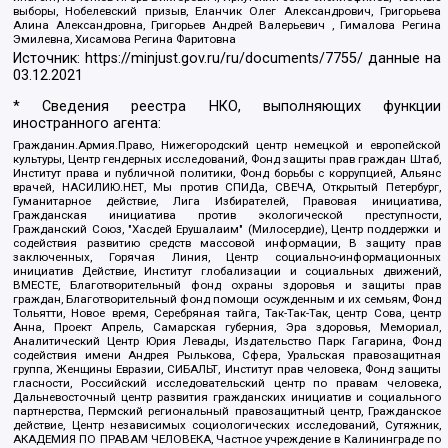
выборы, Нобелевский призыв, Еланчик Олег Александрович, Григорьева
Алина Александровна, Григорьев Андрей Валерьевич , Гималова Регина
Эмилевна, Хисамова Регина Фаритовна
Источник:
https://minjust.gov.ru/ru/documents/7755/
данные на
03.12.2021
* Сведения реестра НКО, выполняющих функции
иностранного агента:
Гражданин.Армия.Право, Нижегородский центр немецкой и европейской
культуры, Центр гендерных исследований, Фонд защиты прав граждан Штаб,
Институт права и публичной политики, Фонд борьбы с коррупцией, Альянс
врачей, НАСИЛИЮ.НЕТ, Мы против СПИДа, СВЕЧА, Открытый Петербург,
Гуманитарное действие, Лига Избирателей, Правовая инициатива,
Гражданская инициатива против экологической преступности,
Гражданский Союз, "Хасдей Ерушалаим" (Милосердие), Центр поддержки и
содействия развитию средств массовой информации, В защиту прав
заключенных, Горячая Линия, Центр социально-информационных
инициатив Действие, Институт глобализации и социальных движений,
ВМЕСТЕ, Благотворительный фонд охраны здоровья и защиты прав
граждан, Благотворительный фонд помощи осужденным и их семьям, Фонд
Тольятти, Новое время, Серебряная тайга, Так-Так-Так, центр Сова, центр
Анна, Проект Апрель, Самарская губерния, Эра здоровья, Мемориал,
Аналитический Центр Юрия Левады, Издательство Парк Гагарина, Фонд
содействия имени Андрея Рылькова, Сфера, Уральская правозащитная
группа, Женщины Евразии, СИБАЛЬТ, Институт прав человека, Фонд защиты
гласности, Российский исследовательский центр по правам человека,
Дальневосточный центр развития гражданских инициатив и социального
партнерства, Пермский региональный правозащитный центр, Гражданское
действие, Центр независимых социологических исследований, Сутяжник,
АКАДЕМИЯ ПО ПРАВАМ ЧЕЛОВЕКА, Частное учреждение в Калининграде по