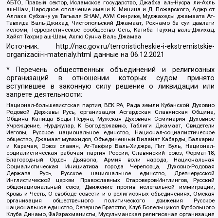
АБТО, Правый сектор, Исламское государство, Джабха аль-Нусра ли-Ахль
аш-Шам, Народное ополчение имени К. Минина и Д. Пожарского, Аджр от
Аллаха Субхану уа Тагьаля SHAM, АУМ Синрике, Муджахеды джамаата Ат-
Тавхида Валь-Джихад, Чистопольский Джамаат, Рохнамо ба суи давлати
исломи, Террористическое сообщество Сеть, Катиба Таухид валь-Джихад,
Хайят Тахрир аш-Шам, Ахлю Сунна Валь Джамаа
Источник:
http://nac.gov.ru/terroristicheskie-i-ekstremistskie-
organizacii-i-materialy.html
данные на
06.12.2021
* Перечень общественных объединений и религиозных
организаций в отношении которых судом принято
вступившее в законную силу решение о ликвидации или
запрете деятельности:
Национал-большевистская партия, ВЕК РА, Рада земли Кубанской Духовно
Родовой Державы Русь, организация Асгардская Славянская Община,
Община Капища Веды Перуна, Мужская Духовная Семинария Духовное
Учреждение, Нурджулар, К Богодержавию, Таблиги Джамаат, Свидетели
Иеговы, Русское национальное единство, Национал-социалистическое
общество, Джамаат мувахидов, Объединенный Вилайат Кабарды, Балкарии
и Карачая, Союз славян, Ат-Такфир Валь-Хиджра, Пит Буль, Национал-
социалистическая рабочая партия России, Славянский союз, Формат-18,
Благородный Орден Дьявола, Армия воли народа, Национальная
Социалистическая Инициатива города Череповца, Духовно-Родовая
Держава Русь, Русское национальное единство, Древнерусской
Инглистической церкви Православных Староверов-Инглингов, Русский
общенациональный союз, Движение против нелегальной иммиграции,
Кровь и Честь, О свободе совести и о религиозных объединениях, Омская
организация общественного политического движения Русское
национальное единство, Северное Братство, Клуб Болельщиков Футбольного
Клуба Динамо, Файзрахманисты, Мусульманская религиозная организация