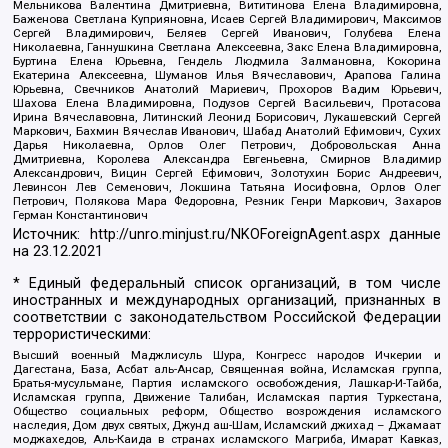
Мельникова Валентина Дмитриевна, Вититинова Елена Владимировна,
Баженова Светлана Куприяновна, Исаев Сергей Владимирович, Максимов
Сергей Владимирович, Беляев Сергей Иванович, Голубева Елена
Николаевна, Ганнушкина Светлана Алексеевна, Закс Елена Владимировна,
Буртина Елена Юрьевна, Гендель Людмила Залмановна, Кокорина
Екатерина Алексеевна, Шуманов Илья Вячеславович, Арапова Галина
Юрьевна, Свечников Анатолий Мариевич, Прохоров Вадим Юрьевич,
Шахова Елена Владимировна, Подузов Сергей Васильевич, Протасова
Ирина Вячеславовна, Литинский Леонид Борисович, Лукашевский Сергей
Маркович, Бахмин Вячеслав Иванович, Шабад Анатолий Ефимович, Сухих
Дарья Николаевна, Орлов Олег Петрович, Добровольская Анна
Дмитриевна, Королева Александра Евгеньевна, Смирнов Владимир
Александрович, Вицин Сергей Ефимович, Золотухин Борис Андреевич,
Левинсон Лев Семенович, Локшина Татьяна Иосифовна, Орлов Олег
Петрович, Полякова Мара Федоровна, Резник Генри Маркович, Захаров
Герман Константинович
Источник:
http://unro.minjust.ru/NKOForeignAgent.aspx
данные
на
23.12.2021
* Единый федеральный список организаций, в том числе
иностранных и международных организаций, признанных в
соответствии с законодательством Российской Федерации
террористическими:
Высший военный Маджлисуль Шура, Конгресс народов Ичкерии и
Дагестана, База, Асбат аль-Ансар, Священная война, Исламская группа,
Братья-мусульмане, Партия исламского освобождения, Лашкар-И-Тайба,
Исламская группа, Движение Талибан, Исламская партия Туркестана,
Общество социальных реформ, Общество возрождения исламского
наследия, Дом двух святых, Джунд аш-Шам, Исламский джихад – Джамаат
моджахедов, Аль-Каида в странах исламского Магриба, Имарат Кавказ,