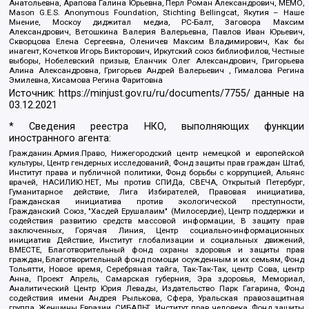
Анатольевна, Арапова Галина Юрьевна, Перл Роман Александрович, МЕМО,
Mason G.E.S. Anonymous Foundation, Stichting Bellingcat, Якутия – Наше
Мнение, Москоу диджитал медиа, РС-Балт, Заговора Максим
Александрович, Ветошкина Валерия Валерьевна, Павлов Иван Юрьевич,
Скворцова Елена Сергеевна, Оленичев Максим Владимирович, Как бы
инагент, Кочетков Игорь Викторович, Иркутский союз библиофилов, Честные
выборы, Нобелевский призыв, Еланчик Олег Александрович, Григорьева
Алина Александровна, Григорьев Андрей Валерьевич , Гималова Регина
Эмилевна, Хисамова Регина Фаритовна
Источник:
https://minjust.gov.ru/ru/documents/7755/
данные на
03.12.2021
* Сведения реестра НКО, выполняющих функции
иностранного агента:
Гражданин.Армия.Право, Нижегородский центр немецкой и европейской
культуры, Центр гендерных исследований, Фонд защиты прав граждан Штаб,
Институт права и публичной политики, Фонд борьбы с коррупцией, Альянс
врачей, НАСИЛИЮ.НЕТ, Мы против СПИДа, СВЕЧА, Открытый Петербург,
Гуманитарное действие, Лига Избирателей, Правовая инициатива,
Гражданская инициатива против экологической преступности,
Гражданский Союз, "Хасдей Ерушалаим" (Милосердие), Центр поддержки и
содействия развитию средств массовой информации, В защиту прав
заключенных, Горячая Линия, Центр социально-информационных
инициатив Действие, Институт глобализации и социальных движений,
ВМЕСТЕ, Благотворительный фонд охраны здоровья и защиты прав
граждан, Благотворительный фонд помощи осужденным и их семьям, Фонд
Тольятти, Новое время, Серебряная тайга, Так-Так-Так, центр Сова, центр
Анна, Проект Апрель, Самарская губерния, Эра здоровья, Мемориал,
Аналитический Центр Юрия Левады, Издательство Парк Гагарина, Фонд
содействия имени Андрея Рылькова, Сфера, Уральская правозащитная
группа, Женщины Евразии, СИБАЛЬТ, Институт прав человека, Фонд защиты