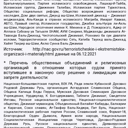
Братья-мусульмане, Партия исламского освобождения, Лашкар-И-Тайба,
Исламская группа, Движение Талибан, Исламская партия Туркестана,
Общество социальных реформ, Общество возрождения исламского
наследия, Дом двух святых, Джунд аш-Шам, Исламский джихад – Джамаат
моджахедов, Аль-Каида в странах исламского Магриба, Имарат Кавказ,
АБТО, Правый сектор, Исламское государство, Джабха аль-Нусра ли-Ахль
аш-Шам, Народное ополчение имени К. Минина и Д. Пожарского, Аджр от
Аллаха Субхану уа Тагьаля SHAM, АУМ Синрике, Муджахеды джамаата Ат-
Тавхида Валь-Джихад, Чистопольский Джамаат, Рохнамо ба суи давлати
исломи, Террористическое сообщество Сеть, Катиба Таухид валь-Джихад,
Хайят Тахрир аш-Шам, Ахлю Сунна Валь Джамаа
Источник:
http://nac.gov.ru/terroristicheskie-i-ekstremistskie-
organizacii-i-materialy.html
данные на
06.12.2021
* Перечень общественных объединений и религиозных
организаций в отношении которых судом принято
вступившее в законную силу решение о ликвидации или
запрете деятельности:
Национал-большевистская партия, ВЕК РА, Рада земли Кубанской Духовно
Родовой Державы Русь, организация Асгардская Славянская Община,
Община Капища Веды Перуна, Мужская Духовная Семинария Духовное
Учреждение, Нурджулар, К Богодержавию, Таблиги Джамаат, Свидетели
Иеговы, Русское национальное единство, Национал-социалистическое
общество, Джамаат мувахидов, Объединенный Вилайат Кабарды, Балкарии
и Карачая, Союз славян, Ат-Такфир Валь-Хиджра, Пит Буль, Национал-
социалистическая рабочая партия России, Славянский союз, Формат-18,
Благородный Орден Дьявола, Армия воли народа, Национальная
Социалистическая Инициатива города Череповца, Духовно-Родовая
Держава Русь, Русское национальное единство, Древнерусской
Инглистической церкви Православных Староверов-Инглингов, Русский