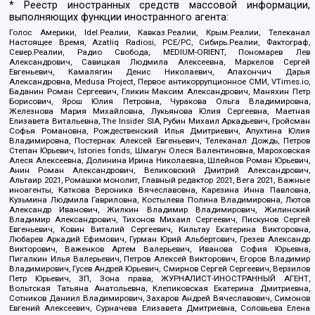
* Реестр иностранных средств массовой информации,
выполняющих функции иностранного агента:
Голос Америки, Idel.Реалии, Кавказ.Реалии, Крым.Реалии, Телеканал
Настоящее Время, Azatliq Radiosi, PCE/PC, Сибирь.Реалии, Фактограф,
Север.Реалии, Радио Свобода, MEDIUM-ORIENT, Пономарев Лев
Александрович, Савицкая Людмила Алексеевна, Маркелов Сергей
Евгеньевич, Камалягин Денис Николаевич, Апахончич Дарья
Александровна, Medusa Project, Первое антикоррупционное СМИ, VTimes.io,
Баданин Роман Сергеевич, Гликин Максим Александрович, Маняхин Петр
Борисович, Ярош Юлия Петровна, Чуракова Ольга Владимировна,
Железнова Мария Михайловна, Лукьянова Юлия Сергеевна, Маетная
Елизавета Витальевна, The Insider SIA, Рубин Михаил Аркадьевич, Гройсман
Софья Романовна, Рождественский Илья Дмитриевич, Апухтина Юлия
Владимировна, Постернак Алексей Евгеньевич, Телеканал Дождь, Петров
Степан Юрьевич, Istories fonds, Шмагун Олеся Валентиновна, Мароховская
Алеся Алексеевна, Долинина Ирина Николаевна, Шлейнов Роман Юрьевич,
Анин Роман Александрович, Великовский Дмитрий Александрович,
Альтаир 2021, Ромашки монолит, Главный редактор 2021, Вега 2021, Важные
иноагенты, Каткова Вероника Вячеславовна, Карезина Инна Павловна,
Кузьмина Людмила Гавриловна, Костылева Полина Владимировна, Лютов
Александр Иванович, Жилкин Владимир Владимирович, Жилинский
Владимир Александрович, Тихонов Михаил Сергеевич, Пискунов Сергей
Евгеньевич, Ковин Виталий Сергеевич, Кильтау Екатерина Викторовна,
Любарев Аркадий Ефимович, Гурман Юрий Альбертович, Грезев Александр
Викторович, Важенков Артем Валерьевич, Иванова София Юрьевна,
Пигалкин Илья Валерьевич, Петров Алексей Викторович, Егоров Владимир
Владимирович, Гусев Андрей Юрьевич, Смирнов Сергей Сергеевич, Верзилов
Петр Юрьевич, ЗП, Зона права, ЖУРНАЛИСТ-ИНОСТРАННЫЙ АГЕНТ,
Вольтская Татьяна Анатольевна, Клепиковская Екатерина Дмитриевна,
Сотников Даниил Владимирович, Захаров Андрей Вячеславович, Симонов
Евгений Алексеевич, Сурначева Елизавета Дмитриевна, Соловьева Елена