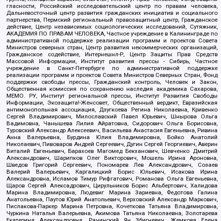
гласности, Российский исследовательский центр по правам человека,
Дальневосточный центр развития гражданских инициатив и социального
партнерства, Пермский региональный правозащитный центр, Гражданское
действие, Центр независимых социологических исследований, Сутяжник,
АКАДЕМИЯ ПО ПРАВАМ ЧЕЛОВЕКА, Частное учреждение в Калининграде по
административной поддержке реализации программ и проектов Совета
Министров северных стран, Центр развития некоммерческих организаций,
Гражданское содействие, Интернешнл-Р, Центр Защиты Прав Средств
Массовой Информации, Институт развития прессы - Сибирь, Частное
учреждение в Санкт-Петербурге по административной поддержке
реализации программ и проектов Совета Министров Северных Стран, Фонд
поддержки свободы прессы, Гражданский контроль, Человек и Закон,
Общественная комиссия по сохранению наследия академика Сахарова,
МЕМО. РУ, Институт региональной прессы, Институт Развития Свободы
Информации, Экозащита!-Женсовет, Общественный вердикт, Евразийская
антимонопольная ассоциация, Дзугкоева Регина Николаевна, Кривенко
Сергей Владимирович, Милославский Павел Юрьевич, Шнырова Ольга
Вадимовна, Чанышева Лилия Айратовна, Сидорович Ольга Борисовна,
Туровский Александр Алексеевич, Васильева Анастасия Евгеньевна, Ривина
Анна Валерьевна, Бурдина Юлия Владимировна, Бойко Анатолий
Николаевич, Пивоваров Андрей Сергеевич, Дугин Сергей Георгиевич, Аверин
Виталий Евгеньевич, Барахоев Магомед Бекханович, Шевченко Дмитрий
Александрович, Шарипков Олег Викторович, Мошель Ирина Ароновна,
Шведов Григорий Сергеевич, Пономарев Лев Александрович, Созаев
Валерий Валерьевич, Каргалицкий Борис Юльевич, Исакова Ирина
Александровна, Исламов Тимур Рифгатович, Романова Ольга Евгеньевна,
Щаров Сергей Алексадрович, Цирульников Борис Альбертович, Халидова
Марина Владимировна, Людевиг Марина Зариевна, Федотова Галина
Анатольевна, Паутов Юрий Анатольевич, Верховский Александр Маркович,
Пислакова-Паркер Марина Петровна, Кочеткова Татьяна Владимировна,
Чуркина Наталья Валерьевна, Акимова Татьяна Николаевна, Золотарева
Екатерина Александровна, Рачинский Ян Збигневич, Жемкова Елена