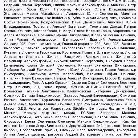
Александровна, Medusa Project, Первое антикоррупционное СМИ, VTimes.io,
Баданин Роман Сергеевич, Гликин Максим Александрович, Маняхин Петр
Борисович, Ярош Юлия Петровна, Чуракова Ольга Владимировна,
Железнова Мария Михайловна, Лукьянова Юлия Сергеевна, Маетная
Елизавета Витальевна, The Insider SIA, Рубин Михаил Аркадьевич, Гройсман
Софья Романовна, Рождественский Илья Дмитриевич, Апухтина Юлия
Владимировна, Постернак Алексей Евгеньевич, Телеканал Дождь, Петров
Степан Юрьевич, Istories fonds, Шмагун Олеся Валентиновна, Мароховская
Алеся Алексеевна, Долинина Ирина Николаевна, Шлейнов Роман Юрьевич,
Анин Роман Александрович, Великовский Дмитрий Александрович,
Альтаир 2021, Ромашки монолит, Главный редактор 2021, Вега 2021, Важные
иноагенты, Каткова Вероника Вячеславовна, Карезина Инна Павловна,
Кузьмина Людмила Гавриловна, Костылева Полина Владимировна, Лютов
Александр Иванович, Жилкин Владимир Владимирович, Жилинский
Владимир Александрович, Тихонов Михаил Сергеевич, Пискунов Сергей
Евгеньевич, Ковин Виталий Сергеевич, Кильтау Екатерина Викторовна,
Любарев Аркадий Ефимович, Гурман Юрий Альбертович, Грезев Александр
Викторович, Важенков Артем Валерьевич, Иванова София Юрьевна,
Пигалкин Илья Валерьевич, Петров Алексей Викторович, Егоров Владимир
Владимирович, Гусев Андрей Юрьевич, Смирнов Сергей Сергеевич, Верзилов
Петр Юрьевич, ЗП, Зона права, ЖУРНАЛИСТ-ИНОСТРАННЫЙ АГЕНТ,
Вольтская Татьяна Анатольевна, Клепиковская Екатерина Дмитриевна,
Сотников Даниил Владимирович, Захаров Андрей Вячеславович, Симонов
Евгений Алексеевич, Сурначева Елизавета Дмитриевна, Соловьева Елена
Анатольевна, Арапова Галина Юрьевна, Перл Роман Александрович, МЕМО,
Mason G.E.S. Anonymous Foundation, Stichting Bellingcat, Якутия – Наше
Мнение, Москоу диджитал медиа, РС-Балт, Заговора Максим
Александрович, Ветошкина Валерия Валерьевна, Павлов Иван Юрьевич,
Скворцова Елена Сергеевна, Оленичев Максим Владимирович, Как бы
инагент, Кочетков Игорь Викторович, Иркутский союз библиофилов, Честные
выборы, Нобелевский призыв, Еланчик Олег Александрович, Григорьева
Алина Александровна, Григорьев Андрей Валерьевич , Гималова Регина