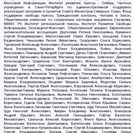
Массовой Информации, Институт развития прессы - Сибирь, Частное
учреждение в Санкт-Петербурге по административной поддержке
реализации программ и проектов Совета Министров Северных Стран, Фонд
поддержки свободы прессы, Гражданский контроль, Человек и Закон,
Общественная комиссия по сохранению наследия академика Сахарова,
МЕМО. РУ, Институт региональной прессы, Институт Развития Свободы
Информации, Экозащита!-Женсовет, Общественный вердикт, Евразийская
антимонопольная ассоциация, Дзугкоева Регина Николаевна, Кривенко
Сергей Владимирович, Милославский Павел Юрьевич, Шнырова Ольга
Вадимовна, Чанышева Лилия Айратовна, Сидорович Ольга Борисовна,
Туровский Александр Алексеевич, Васильева Анастасия Евгеньевна, Ривина
Анна Валерьевна, Бурдина Юлия Владимировна, Бойко Анатолий
Николаевич, Пивоваров Андрей Сергеевич, Дугин Сергей Георгиевич, Аверин
Виталий Евгеньевич, Барахоев Магомед Бекханович, Шевченко Дмитрий
Александрович, Шарипков Олег Викторович, Мошель Ирина Ароновна,
Шведов Григорий Сергеевич, Пономарев Лев Александрович, Созаев
Валерий Валерьевич, Каргалицкий Борис Юльевич, Исакова Ирина
Александровна, Исламов Тимур Рифгатович, Романова Ольга Евгеньевна,
Щаров Сергей Алексадрович, Цирульников Борис Альбертович, Халидова
Марина Владимировна, Людевиг Марина Зариевна, Федотова Галина
Анатольевна, Паутов Юрий Анатольевич, Верховский Александр Маркович,
Пислакова-Паркер Марина Петровна, Кочеткова Татьяна Владимировна,
Чуркина Наталья Валерьевна, Акимова Татьяна Николаевна, Золотарева
Екатерина Александровна, Рачинский Ян Збигневич, Жемкова Елена
Борисовна, Гудков Лев Дмитриевич, Илларионова Юлия Юрьевна, Саранг
Анна Васильевна, Захарова Светлана Сергеевна, Щур Татьяна Михайловна,
Щур Николай Алексеевич, Аверин Владимир Анатольевич, Блинушов
Андрей Юрьевич, Мосин Алексей Геннадьевич, Гефтер Валентин
Михайлович, Симонов Алексей Кириллович, Флиге Ирина Анатольевна,
Мельникова Валентина Дмитриевна, Вититинова Елена Владимировна,
Баженова Светлана Куприяновна, Исаев Сергей Владимирович, Максимов
Сергей Владимирович, Беляев Сергей Иванович, Голубева Елена