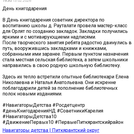
19:30
13.02.2026
День книгодарения
В День книгодарения советник директора по
воспитанию школы д. Рауталати провела мастер-класс
для Орлят по созданию закладок. Закладки получились
яркими и с мотивирующиеми надписями.
После творческого занятия ребята радостно двинулись в
путь, вооружившись закладками и книжками,
собранными ими заранее. Первым пунктом назначения
стала местная сельская библиотека, а затем школьники
направились в свою родную школьную библиотеку.
Здесь их тепло встретили опытные библиотекари Елена
Николаевна и Наталья Анатольевна. Они искренне
поблагодарили детей за пополнение библиотечных
полок новыми изданиями.
#НавигаторыДетства #Росдетцентр
#деньКнигодаренияНД #СоветникиКарелия
#НавигаторыДетства10
#ДвижениеПервых10 #ПервыеПиткярантскийрайон
Навигаторы детства | Питкярантский округ