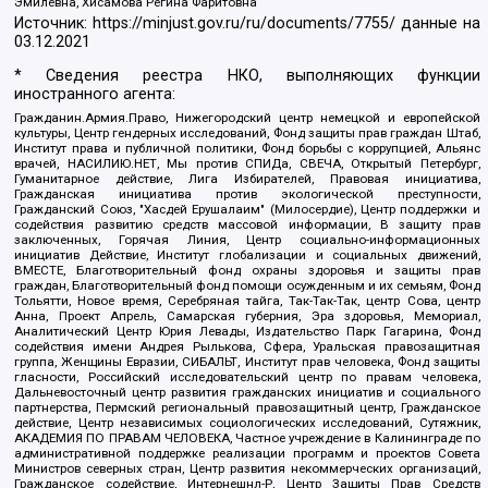
Эмилевна, Хисамова Регина Фаритовна
Источник:
https://minjust.gov.ru/ru/documents/7755/
данные на
03.12.2021
* Сведения реестра НКО, выполняющих функции
иностранного агента:
Гражданин.Армия.Право, Нижегородский центр немецкой и европейской
культуры, Центр гендерных исследований, Фонд защиты прав граждан Штаб,
Институт права и публичной политики, Фонд борьбы с коррупцией, Альянс
врачей, НАСИЛИЮ.НЕТ, Мы против СПИДа, СВЕЧА, Открытый Петербург,
Гуманитарное действие, Лига Избирателей, Правовая инициатива,
Гражданская инициатива против экологической преступности,
Гражданский Союз, "Хасдей Ерушалаим" (Милосердие), Центр поддержки и
содействия развитию средств массовой информации, В защиту прав
заключенных, Горячая Линия, Центр социально-информационных
инициатив Действие, Институт глобализации и социальных движений,
ВМЕСТЕ, Благотворительный фонд охраны здоровья и защиты прав
граждан, Благотворительный фонд помощи осужденным и их семьям, Фонд
Тольятти, Новое время, Серебряная тайга, Так-Так-Так, центр Сова, центр
Анна, Проект Апрель, Самарская губерния, Эра здоровья, Мемориал,
Аналитический Центр Юрия Левады, Издательство Парк Гагарина, Фонд
содействия имени Андрея Рылькова, Сфера, Уральская правозащитная
группа, Женщины Евразии, СИБАЛЬТ, Институт прав человека, Фонд защиты
гласности, Российский исследовательский центр по правам человека,
Дальневосточный центр развития гражданских инициатив и социального
партнерства, Пермский региональный правозащитный центр, Гражданское
действие, Центр независимых социологических исследований, Сутяжник,
АКАДЕМИЯ ПО ПРАВАМ ЧЕЛОВЕКА, Частное учреждение в Калининграде по
административной поддержке реализации программ и проектов Совета
Министров северных стран, Центр развития некоммерческих организаций,
Гражданское содействие, Интернешнл-Р, Центр Защиты Прав Средств