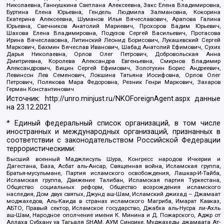
Николаевна, Ганнушкина Светлана Алексеевна, Закс Елена Владимировна,
Буртина Елена Юрьевна, Гендель Людмила Залмановна, Кокорина
Екатерина Алексеевна, Шуманов Илья Вячеславович, Арапова Галина
Юрьевна, Свечников Анатолий Мариевич, Прохоров Вадим Юрьевич,
Шахова Елена Владимировна, Подузов Сергей Васильевич, Протасова
Ирина Вячеславовна, Литинский Леонид Борисович, Лукашевский Сергей
Маркович, Бахмин Вячеслав Иванович, Шабад Анатолий Ефимович, Сухих
Дарья Николаевна, Орлов Олег Петрович, Добровольская Анна
Дмитриевна, Королева Александра Евгеньевна, Смирнов Владимир
Александрович, Вицин Сергей Ефимович, Золотухин Борис Андреевич,
Левинсон Лев Семенович, Локшина Татьяна Иосифовна, Орлов Олег
Петрович, Полякова Мара Федоровна, Резник Генри Маркович, Захаров
Герман Константинович
Источник:
http://unro.minjust.ru/NKOForeignAgent.aspx
данные
на
23.12.2021
* Единый федеральный список организаций, в том числе
иностранных и международных организаций, признанных в
соответствии с законодательством Российской Федерации
террористическими:
Высший военный Маджлисуль Шура, Конгресс народов Ичкерии и
Дагестана, База, Асбат аль-Ансар, Священная война, Исламская группа,
Братья-мусульмане, Партия исламского освобождения, Лашкар-И-Тайба,
Исламская группа, Движение Талибан, Исламская партия Туркестана,
Общество социальных реформ, Общество возрождения исламского
наследия, Дом двух святых, Джунд аш-Шам, Исламский джихад – Джамаат
моджахедов, Аль-Каида в странах исламского Магриба, Имарат Кавказ,
АБТО, Правый сектор, Исламское государство, Джабха аль-Нусра ли-Ахль
аш-Шам, Народное ополчение имени К. Минина и Д. Пожарского, Аджр от
Аллаха Субхану уа Тагьаля SHAM, АУМ Синрике, Муджахеды джамаата Ат-