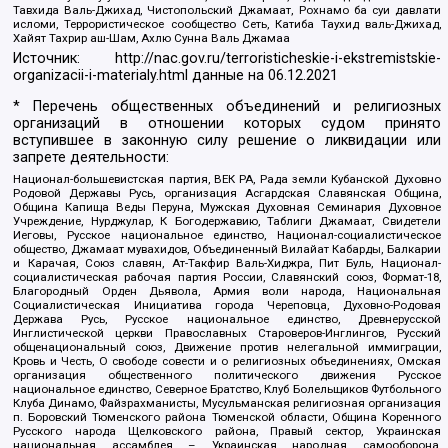
Тавхида Валь-Джихад, Чистопольский Джамаат, Рохнамо ба суи давлати
исломи, Террористическое сообщество Сеть, Катиба Таухид валь-Джихад,
Хайят Тахрир аш-Шам, Ахлю Сунна Валь Джамаа
Источник:
http://nac.gov.ru/terroristicheskie-i-ekstremistskie-
organizacii-i-materialy.html
данные на
06.12.2021
* Перечень общественных объединений и религиозных
организаций в отношении которых судом принято
вступившее в законную силу решение о ликвидации или
запрете деятельности:
Национал-большевистская партия, ВЕК РА, Рада земли Кубанской Духовно
Родовой Державы Русь, организация Асгардская Славянская Община,
Община Капища Веды Перуна, Мужская Духовная Семинария Духовное
Учреждение, Нурджулар, К Богодержавию, Таблиги Джамаат, Свидетели
Иеговы, Русское национальное единство, Национал-социалистическое
общество, Джамаат мувахидов, Объединенный Вилайат Кабарды, Балкарии
и Карачая, Союз славян, Ат-Такфир Валь-Хиджра, Пит Буль, Национал-
социалистическая рабочая партия России, Славянский союз, Формат-18,
Благородный Орден Дьявола, Армия воли народа, Национальная
Социалистическая Инициатива города Череповца, Духовно-Родовая
Держава Русь, Русское национальное единство, Древнерусской
Инглистической церкви Православных Староверов-Инглингов, Русский
общенациональный союз, Движение против нелегальной иммиграции,
Кровь и Честь, О свободе совести и о религиозных объединениях, Омская
организация общественного политического движения Русское
национальное единство, Северное Братство, Клуб Болельщиков Футбольного
Клуба Динамо, Файзрахманисты, Мусульманская религиозная организация
п. Боровский Тюменского района Тюменской области, Община Коренного
Русского народа Щелковского района, Правый сектор, Украинская
национальная ассамблея – Украинская народная самооборона,