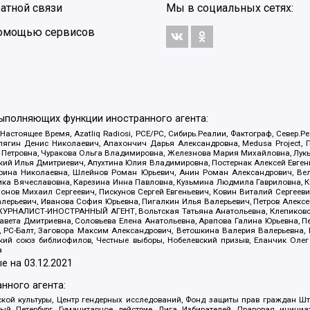
атной связи
Мы в социальных сетях:
 помощью сервисов
выполняющих функции иностранного агента:
 Настоящее Время, Azatliq Radiosi, PCE/PC, Сибирь.Реалии, Фактограф, Север
ягин Денис Николаевич, Апахончич Дарья Александровна, Medusa Project, П
етровна, Чуракова Ольга Владимировна, Железнова Мария Михайловна, Лукьян
й Илья Дмитриевич, Апухтина Юлия Владимировна, Постернак Алексей Евгеньев
рина Николаевна, Шлейнов Роман Юрьевич, Анин Роман Александрович, Вел
оника Вячеславовна, Карезина Инна Павловна, Кузьмина Людмила Гавриловна
ов Михаил Сергеевич, Пискунов Сергей Евгеньевич, Ковин Виталий Сергеевич
алерьевич, Иванова София Юрьевна, Пигалкин Илья Валерьевич, Петров Алексе
а, ЖУРНАЛИСТ-ИНОСТРАННЫЙ АГЕНТ, Вольтская Татьяна Анатольевна, Клепиков
авета Дмитриевна, Соловьева Елена Анатольевна, Арапова Галина Юрьевна, П
иа, РС-Балт, Заговора Максим Александрович, Ветошкина Валерия Валерьевна
ский союз библиофилов, Честные выборы, Нобелевский призыв, Еланчик Олег
а
е на
03.12.2021
нного агента:
ой культуры, Центр гендерных исследований, Фонд защиты прав граждан Шта
 Петербург, Гуманитарное действие, Лига Избирателей, Правовая инициат