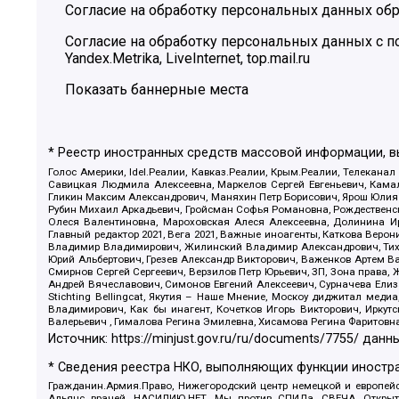
Согласие на обработку персональных данных обр
Согласие на обработку персональных данных с
Yandex.Metrika, LiveInternet, top.mail.ru
Показать баннерные места
* Реестр иностранных средств массовой информации, 
Голос Америки, Idel.Реалии, Кавказ.Реалии, Крым.Реалии, Телеканал
Савицкая Людмила Алексеевна, Маркелов Сергей Евгеньевич, Камал
Гликин Максим Александрович, Маняхин Петр Борисович, Ярош Юлия П
Рубин Михаил Аркадьевич, Гройсман Софья Романовна, Рождественски
Олеся Валентиновна, Мароховская Алеся Алексеевна, Долинина И
Главный редактор 2021, Вега 2021, Важные иноагенты, Каткова Вер
Владимир Владимирович, Жилинский Владимир Александрович, Тихон
Юрий Альбертович, Грезев Александр Викторович, Важенков Артем В
Смирнов Сергей Сергеевич, Верзилов Петр Юрьевич, ЗП, Зона прав
Андрей Вячеславович, Симонов Евгений Алексеевич, Сурначева Елиз
Stichting Bellingcat, Якутия – Наше Мнение, Москоу диджитал мед
Владимирович, Как бы инагент, Кочетков Игорь Викторович, Иркут
Валерьевич , Гималова Регина Эмилевна, Хисамова Регина Фаритовн
Источник:
https://minjust.gov.ru/ru/documents/7755/
данны
* Сведения реестра НКО, выполняющих функции иностра
Гражданин.Армия.Право, Нижегородский центр немецкой и европейск
Альянс врачей, НАСИЛИЮ.НЕТ, Мы против СПИДа, СВЕЧА, Открытый