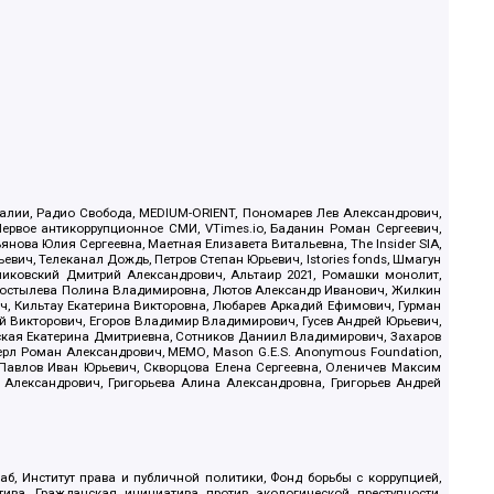
.Реалии, Радио Свобода, MEDIUM-ORIENT, Пономарев Лев Александрович,
ервое антикоррупционное СМИ, VTimes.io, Баданин Роман Сергеевич,
ова Юлия Сергеевна, Маетная Елизавета Витальевна, The Insider SIA,
ич, Телеканал Дождь, Петров Степан Юрьевич, Istories fonds, Шмагун
иковский Дмитрий Александрович, Альтаир 2021, Ромашки монолит,
, Костылева Полина Владимировна, Лютов Александр Иванович, Жилкин
, Кильтау Екатерина Викторовна, Любарев Аркадий Ефимович, Гурман
й Викторович, Егоров Владимир Владимирович, Гусев Андрей Юрьевич,
ская Екатерина Дмитриевна, Сотников Даниил Владимирович, Захаров
ерл Роман Александрович, МЕМО, Mason G.E.S. Anonymous Foundation,
, Павлов Иван Юрьевич, Скворцова Елена Сергеевна, Оленичев Максим
 Александрович, Григорьева Алина Александровна, Григорьев Андрей
б, Институт права и публичной политики, Фонд борьбы с коррупцией,
ива, Гражданская инициатива против экологической преступности,