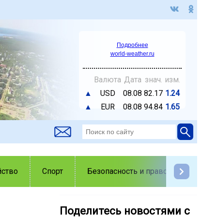
Подробнее
world-weather.ru
Валюта
Дата
знач.
изм.
▲
USD
08.08
82.17
1.24
▲
EUR
08.08
94.84
1.65
йство
Спорт
Безопасность и правопорядок
Поделитесь новостями с