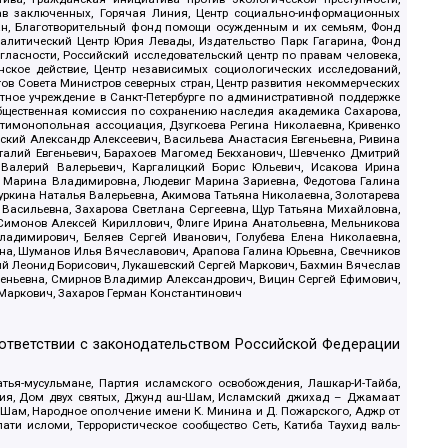
рав заключенных, Горячая Линия, Центр социально-информационных
дан, Благотворительный фонд помощи осужденным и их семьям, Фонд
 Аналитический Центр Юрия Левады, Издательство Парк Гагарина, Фонд
гласности, Российский исследовательский центр по правам человека,
ское действие, Центр независимых социологических исследований,
в Совета Министров северных стран, Центр развития некоммерческих
стное учреждение в Санкт-Петербурге по административной поддержке
Общественная комиссия по сохранению наследия академика Сахарова,
нтимонопольная ассоциация, Дзугкоева Регина Николаевна, Кривенко
кий Александр Алексеевич, Васильева Анастасия Евгеньевна, Ривина
италий Евгеньевич, Барахоев Магомед Бекханович, Шевченко Дмитрий
 Валерий Валерьевич, Каргалицкий Борис Юльевич, Исакова Ирина
ва Марина Владимировна, Людевиг Марина Зариевна, Федотова Галина
уркина Наталья Валерьевна, Акимова Татьяна Николаевна, Золотарева
 Васильевна, Захарова Светлана Сергеевна, Щур Татьяна Михайловна,
 Симонов Алексей Кириллович, Флиге Ирина Анатольевна, Мельникова
адимирович, Беляев Сергей Иванович, Голубева Елена Николаевна,
вна, Шуманов Илья Вячеславович, Арапова Галина Юрьевна, Свечников
ий Леонид Борисович, Лукашевский Сергей Маркович, Бахмин Вячеслав
геньевна, Смирнов Владимир Александрович, Вицин Сергей Ефимович,
 Маркович, Захаров Герман Константинович
оответствии с законодательством Российской Федерации
тья-мусульмане, Партия исламского освобождения, Лашкар-И-Тайба,
дия, Дом двух святых, Джунд аш-Шам, Исламский джихад – Джамаат
ш-Шам, Народное ополчение имени К. Минина и Д. Пожарского, Аджр от
и исломи, Террористическое сообщество Сеть, Катиба Таухид валь-