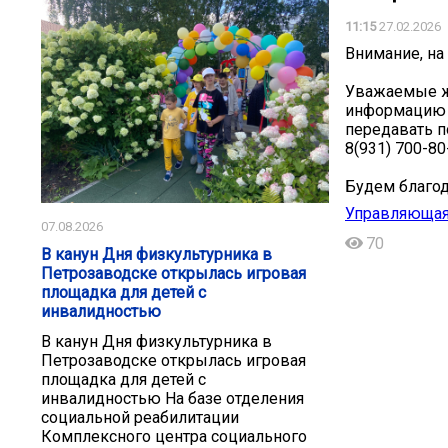
11:15
27.02.2026
Внимание, на
Уважаемые жи
информацию п
передавать п
8(931) 700-80
Будем благод
Управляющая
07.08.2026
70
В канун Дня физкультурника в
Петрозаводске открылась игровая
площадка для детей с
инвалидностью
В канун Дня физкультурника в
Петрозаводске открылась игровая
площадка для детей с
инвалидностью На базе отделения
социальной реабилитации
Комплексного центра социального