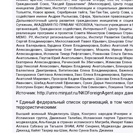
Гражданский Союз, "Хасдей Ерушалаим" (Милосердие), Центр под
инициатив Действие, Институт глобализации и социальных движен
Тольятти, Новое время, Серебряная тайга, Так-Так-Так, центр Сова
содействия имени Андрея Рылькова, Сфера, Уральская правозащитна
Дальневосточный центр развития гражданских инициатив и социа
Сутяжник, АКАДЕМИЯ ПО ПРАВАМ ЧЕЛОВЕКА, Частное учреждение в Ка
организаций, Гражданское содействие, Интернешнл-Р, Центр Защиты
реализации программ и проектов Совета Министров Северных Стран
МЕМО. РУ, Институт региональной прессы, Институт Развития Своб
Сергей Владимирович, Милославский Павел Юрьевич, Шнырова Ольга
Анна Валерьевна, Бурдина Юлия Владимировна, Бойко Анатолий Ник
Александрович, Шарипков Олег Викторович, Мошель Ирина Ароно
Александровна, Исламов Тимур Рифгатович, Романова Ольга Евгень
Анатольевна, Паутов Юрий Анатольевич, Верховский Александр Марк
Екатерина Александровна, Рачинский Ян Збигневич, Жемкова Елена 
Щур Николай Алексеевич, Аверин Владимир Анатольевич, Блинушов 
Валентина Дмитриевна, Вититинова Елена Владимировна, Баженов
Ганнушкина Светлана Алексеевна, Закс Елена Владимировна, Буртин
Анатолий Мариевич, Прохоров Вадим Юрьевич, Шахова Елена Владими
Иванович, Шабад Анатолий Ефимович, Сухих Дарья Николаевна, Орл
Золотухин Борис Андреевич, Левинсон Лев Семенович, Локшина Тать
Источник:
http://unro.minjust.ru/NKOForeignAgent.aspx
дан
* Единый федеральный список организаций, в том чис
террористическими:
Высший военный Маджлисуль Шура, Конгресс народов Ичкерии и Да
Исламская группа, Движение Талибан, Исламская партия Туркест
моджахедов, Аль-Каида в странах исламского Магриба, Имарат Кавка
Аллаха Субхану уа Тагьаля SHAM, АУМ Синрике, Муджахеды джамаа
Джихад, Хайят Тахрир аш-Шам, Ахлю Сунна Валь Джамаа