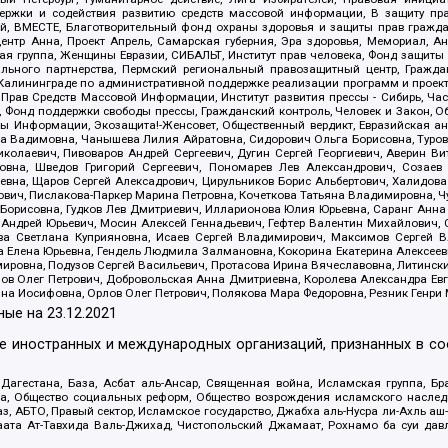
держки и содействия развитию средств массовой информации, В защиту п
ий, ВМЕСТЕ, Благотворительный фонд охраны здоровья и защиты прав граж
, центр Анна, Проект Апрель, Самарская губерния, Эра здоровья, Мемориал,
я группа, Женщины Евразии, СИБАЛЬТ, Институт прав человека, Фонд защиты 
льного партнерства, Пермский региональный правозащитный центр, Граждан
лининграде по административной поддержке реализации программ и проекто
 Прав Средств Массовой Информации, Институт развития прессы - Сибирь, Ча
, Фонд поддержки свободы прессы, Гражданский контроль, Человек и Закон, 
оды Информации, Экозащита!-Женсовет, Общественный вердикт, Евразийская а
 Вадимовна, Чанышева Лилия Айратовна, Сидорович Ольга Борисовна, Туровс
олаевич, Пивоваров Андрей Сергеевич, Дугин Сергей Георгиевич, Аверин В
вна, Шведов Григорий Сергеевич, Пономарев Лев Александрович, Созаев
евна, Щаров Сергей Алексадрович, Цирульников Борис Альбертович, Халидо
ович, Пислакова-Паркер Марина Петровна, Кочеткова Татьяна Владимировна, Ч
Борисовна, Гудков Лев Дмитриевич, Илларионова Юлия Юрьевна, Саранг Анна
Андрей Юрьевич, Мосин Алексей Геннадьевич, Гефтер Валентин Михайлович,
а Светлана Куприяновна, Исаев Сергей Владимирович, Максимов Сергей Вл
а Елена Юрьевна, Гендель Людмила Залмановна, Кокорина Екатерина Алексее
ровна, Подузов Сергей Васильевич, Протасова Ирина Вячеславовна, Литинск
ов Олег Петрович, Добровольская Анна Дмитриевна, Королева Александра Ев
яна Иосифовна, Орлов Олег Петрович, Полякова Мара Федоровна, Резник Генри
ные на
23.12.2021
ле иностранных и международных организаций, признанных в с
гестана, База, Асбат аль-Ансар, Священная война, Исламская группа, Бра
ана, Общество социальных реформ, Общество возрождения исламского насле
з, АБТО, Правый сектор, Исламское государство, Джабха аль-Нусра ли-Ахль а
та Ат-Тавхида Валь-Джихад, Чистопольский Джамаат, Рохнамо ба суи давлат