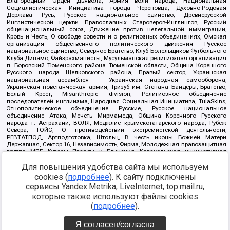
Благородный Орден Дьявола, Армия воли народа, Национальная
Социалистическая Инициатива города Череповца, Духовно-Родовая
Держава Русь, Русское национальное единство, Древнерусской
Инглистической церкви Православных Староверов-Инглингов, Русский
общенациональный союз, Движение против нелегальной иммиграции,
Кровь и Честь, О свободе совести и о религиозных объединениях, Омская
организация общественного политического движения Русское
национальное единство, Северное Братство, Клуб Болельщиков Футбольного
Клуба Динамо, Файзрахманисты, Мусульманская религиозная организация
п. Боровский Тюменского района Тюменской области, Община Коренного
Русского народа Щелковского района, Правый сектор, Украинская
национальная ассамблея – Украинская народная самооборона,
Украинская повстанческая армия, Тризуб им. Степана Бандеры, Братство,
Белый Крест, Misanthropic division, Религиозное объединение
последователей инглиизма, Народная Социальная Инициатива, TulaSkins,
Этнополитическое объединение Русские, Русское национальное
объединение Атака, Мечеть Мирмамеда, Община Коренного Русского
народа г. Астрахани, ВОЛЯ, Меджлис крымскотатарского народа, Рубеж
Севера, ТОЙС, О противодействии экстремистской деятельности,
РЕВТАТПОД, Артподготовка, Штольц, В честь иконы Божией Матери
Державная, Сектор 16, Независимость, Фирма, Молодежная правозащитная
группа МПГ, Курсом Правды и Единения, Каракольская инициативная
группа, Автоград Крю, Союз Славянских Сил Руси, Алля-Аят,
Благотворительный пансионат Ак Умут, Русская республика Русь,
Для повышения удобства сайта мы используем
Арестантское уголовное единство, Башкорт, Нация и свобода, W.H.С., Фалунь
cookies (
подробнее
). К сайту подключены
Дафа, Иртыш Ultras, Русский Патриотический клуб-Новокузнецк/РПК,
сервисы Yandex.Metrika, LiveInternet, top.mail.ru,
Сибирский державный союз, Фонд борьбы с коррупцией, Фонд защиты прав
граждан, Штабы Навального, Совет граждан СССР Прикубанского округа г.
которые также используют файлы cookies
Краснодара
(
подробнее
).
Источник:
https://minjust.gov.ru/ru/documents/7822/
данные на
08.12.2021
Я согласен/согласна