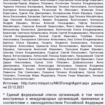
Пислакова-Паркер Марина Петровна, Кочеткова Татьяна Владимировна,
Чуркина Наталья Валерьевна, Акимова Татьяна Николаевна, Золотарева
Екатерина Александровна, Рачинский Ян Збигневич, Жемкова Елена
Борисовна, Гудков Лев Дмитриевич, Илларионова Юлия Юрьевна, Саранг
Анна Васильевна, Захарова Светлана Сергеевна, Щур Татьяна Михайловна,
Щур Николай Алексеевич, Аверин Владимир Анатольевич, Блинушов
Андрей Юрьевич, Мосин Алексей Геннадьевич, Гефтер Валентин
Михайлович, Симонов Алексей Кириллович, Флиге Ирина Анатольевна,
Мельникова Валентина Дмитриевна, Вититинова Елена Владимировна,
Баженова Светлана Куприяновна, Исаев Сергей Владимирович, Максимов
Сергей Владимирович, Беляев Сергей Иванович, Голубева Елена
Николаевна, Ганнушкина Светлана Алексеевна, Закс Елена Владимировна,
Буртина Елена Юрьевна, Гендель Людмила Залмановна, Кокорина
Екатерина Алексеевна, Шуманов Илья Вячеславович, Арапова Галина
Юрьевна, Свечников Анатолий Мариевич, Прохоров Вадим Юрьевич,
Шахова Елена Владимировна, Подузов Сергей Васильевич, Протасова
Ирина Вячеславовна, Литинский Леонид Борисович, Лукашевский Сергей
Маркович, Бахмин Вячеслав Иванович, Шабад Анатолий Ефимович, Сухих
Дарья Николаевна, Орлов Олег Петрович, Добровольская Анна
Дмитриевна, Королева Александра Евгеньевна, Смирнов Владимир
Александрович, Вицин Сергей Ефимович, Золотухин Борис Андреевич,
Левинсон Лев Семенович, Локшина Татьяна Иосифовна, Орлов Олег
Петрович, Полякова Мара Федоровна, Резник Генри Маркович, Захаров
Герман Константинович
Источник:
http://unro.minjust.ru/NKOForeignAgent.aspx
данные
на
23.12.2021
* Единый федеральный список организаций, в том числе
иностранных и международных организаций, признанных в
соответствии с законодательством Российской Федерации