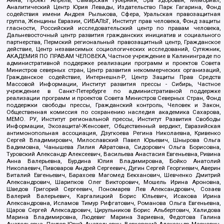
Аналитический Центр Юрия Левады, Издательство Парк Гагарина, Фонд
содействия имени Андрея Рылькова, Сфера, Уральская правозащитная
группа, Женщины Евразии, СИБАЛЬТ, Институт прав человека, Фонд защиты
гласности, Российский исследовательский центр по правам человека,
Дальневосточный центр развития гражданских инициатив и социального
партнерства, Пермский региональный правозащитный центр, Гражданское
действие, Центр независимых социологических исследований, Сутяжник,
АКАДЕМИЯ ПО ПРАВАМ ЧЕЛОВЕКА, Частное учреждение в Калининграде по
административной поддержке реализации программ и проектов Совета
Министров северных стран, Центр развития некоммерческих организаций,
Гражданское содействие, Интернешнл-Р, Центр Защиты Прав Средств
Массовой Информации, Институт развития прессы - Сибирь, Частное
учреждение в Санкт-Петербурге по административной поддержке
реализации программ и проектов Совета Министров Северных Стран, Фонд
поддержки свободы прессы, Гражданский контроль, Человек и Закон,
Общественная комиссия по сохранению наследия академика Сахарова,
МЕМО. РУ, Институт региональной прессы, Институт Развития Свободы
Информации, Экозащита!-Женсовет, Общественный вердикт, Евразийская
антимонопольная ассоциация, Дзугкоева Регина Николаевна, Кривенко
Сергей Владимирович, Милославский Павел Юрьевич, Шнырова Ольга
Вадимовна, Чанышева Лилия Айратовна, Сидорович Ольга Борисовна,
Туровский Александр Алексеевич, Васильева Анастасия Евгеньевна, Ривина
Анна Валерьевна, Бурдина Юлия Владимировна, Бойко Анатолий
Николаевич, Пивоваров Андрей Сергеевич, Дугин Сергей Георгиевич, Аверин
Виталий Евгеньевич, Барахоев Магомед Бекханович, Шевченко Дмитрий
Александрович, Шарипков Олег Викторович, Мошель Ирина Ароновна,
Шведов Григорий Сергеевич, Пономарев Лев Александрович, Созаев
Валерий Валерьевич, Каргалицкий Борис Юльевич, Исакова Ирина
Александровна, Исламов Тимур Рифгатович, Романова Ольга Евгеньевна,
Щаров Сергей Алексадрович, Цирульников Борис Альбертович, Халидова
Марина Владимировна, Людевиг Марина Зариевна, Федотова Галина
Анатольевна, Паутов Юрий Анатольевич, Верховский Александр Маркович,