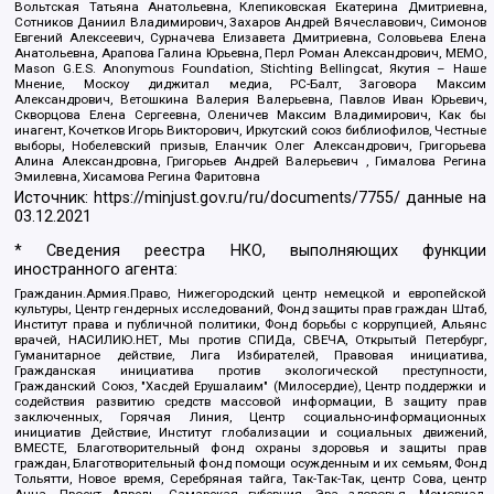
Вольтская Татьяна Анатольевна, Клепиковская Екатерина Дмитриевна,
Сотников Даниил Владимирович, Захаров Андрей Вячеславович, Симонов
Евгений Алексеевич, Сурначева Елизавета Дмитриевна, Соловьева Елена
Анатольевна, Арапова Галина Юрьевна, Перл Роман Александрович, МЕМО,
Mason G.E.S. Anonymous Foundation, Stichting Bellingcat, Якутия – Наше
Мнение, Москоу диджитал медиа, РС-Балт, Заговора Максим
Александрович, Ветошкина Валерия Валерьевна, Павлов Иван Юрьевич,
Скворцова Елена Сергеевна, Оленичев Максим Владимирович, Как бы
инагент, Кочетков Игорь Викторович, Иркутский союз библиофилов, Честные
выборы, Нобелевский призыв, Еланчик Олег Александрович, Григорьева
Алина Александровна, Григорьев Андрей Валерьевич , Гималова Регина
Эмилевна, Хисамова Регина Фаритовна
Источник:
https://minjust.gov.ru/ru/documents/7755/
данные на
03.12.2021
* Сведения реестра НКО, выполняющих функции
иностранного агента:
Гражданин.Армия.Право, Нижегородский центр немецкой и европейской
культуры, Центр гендерных исследований, Фонд защиты прав граждан Штаб,
Институт права и публичной политики, Фонд борьбы с коррупцией, Альянс
врачей, НАСИЛИЮ.НЕТ, Мы против СПИДа, СВЕЧА, Открытый Петербург,
Гуманитарное действие, Лига Избирателей, Правовая инициатива,
Гражданская инициатива против экологической преступности,
Гражданский Союз, "Хасдей Ерушалаим" (Милосердие), Центр поддержки и
содействия развитию средств массовой информации, В защиту прав
заключенных, Горячая Линия, Центр социально-информационных
инициатив Действие, Институт глобализации и социальных движений,
ВМЕСТЕ, Благотворительный фонд охраны здоровья и защиты прав
граждан, Благотворительный фонд помощи осужденным и их семьям, Фонд
Тольятти, Новое время, Серебряная тайга, Так-Так-Так, центр Сова, центр
Анна, Проект Апрель, Самарская губерния, Эра здоровья, Мемориал,