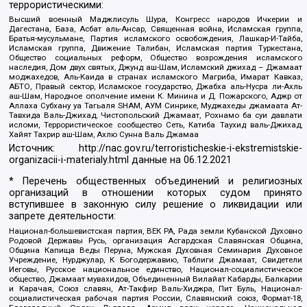
террористическими:
Высший военный Маджлисуль Шура, Конгресс народов Ичкерии и
Дагестана, База, Асбат аль-Ансар, Священная война, Исламская группа,
Братья-мусульмане, Партия исламского освобождения, Лашкар-И-Тайба,
Исламская группа, Движение Талибан, Исламская партия Туркестана,
Общество социальных реформ, Общество возрождения исламского
наследия, Дом двух святых, Джунд аш-Шам, Исламский джихад – Джамаат
моджахедов, Аль-Каида в странах исламского Магриба, Имарат Кавказ,
АБТО, Правый сектор, Исламское государство, Джабха аль-Нусра ли-Ахль
аш-Шам, Народное ополчение имени К. Минина и Д. Пожарского, Аджр от
Аллаха Субхану уа Тагьаля SHAM, АУМ Синрике, Муджахеды джамаата Ат-
Тавхида Валь-Джихад, Чистопольский Джамаат, Рохнамо ба суи давлати
исломи, Террористическое сообщество Сеть, Катиба Таухид валь-Джихад,
Хайят Тахрир аш-Шам, Ахлю Сунна Валь Джамаа
Источник:
http://nac.gov.ru/terroristicheskie-i-ekstremistskie-
organizacii-i-materialy.html
данные на
06.12.2021
* Перечень общественных объединений и религиозных
организаций в отношении которых судом принято
вступившее в законную силу решение о ликвидации или
запрете деятельности:
Национал-большевистская партия, ВЕК РА, Рада земли Кубанской Духовно
Родовой Державы Русь, организация Асгардская Славянская Община,
Община Капища Веды Перуна, Мужская Духовная Семинария Духовное
Учреждение, Нурджулар, К Богодержавию, Таблиги Джамаат, Свидетели
Иеговы, Русское национальное единство, Национал-социалистическое
общество, Джамаат мувахидов, Объединенный Вилайат Кабарды, Балкарии
и Карачая, Союз славян, Ат-Такфир Валь-Хиджра, Пит Буль, Национал-
социалистическая рабочая партия России, Славянский союз, Формат-18,