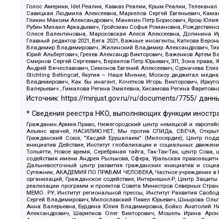
Голос Америки, Idel.Реалии, Кавказ.Реалии, Крым.Реалии, Телеканал
Савицкая Людмила Алексеевна, Маркелов Сергей Евгеньевич, Камал
Гликин Максим Александрович, Маняхин Петр Борисович, Ярош Юлия П
Рубин Михаил Аркадьевич, Гройсман Софья Романовна, Рождественски
Олеся Валентиновна, Мароховская Алеся Алексеевна, Долинина И
Главный редактор 2021, Вега 2021, Важные иноагенты, Каткова Вер
Владимир Владимирович, Жилинский Владимир Александрович, Тихон
Юрий Альбертович, Грезев Александр Викторович, Важенков Артем В
Смирнов Сергей Сергеевич, Верзилов Петр Юрьевич, ЗП, Зона прав
Андрей Вячеславович, Симонов Евгений Алексеевич, Сурначева Елиз
Stichting Bellingcat, Якутия – Наше Мнение, Москоу диджитал мед
Владимирович, Как бы инагент, Кочетков Игорь Викторович, Иркут
Валерьевич , Гималова Регина Эмилевна, Хисамова Регина Фаритовн
Источник:
https://minjust.gov.ru/ru/documents/7755/
данны
* Сведения реестра НКО, выполняющих функции иностра
Гражданин.Армия.Право, Нижегородский центр немецкой и европейск
Альянс врачей, НАСИЛИЮ.НЕТ, Мы против СПИДа, СВЕЧА, Открытый
Гражданский Союз, "Хасдей Ерушалаим" (Милосердие), Центр под
инициатив Действие, Институт глобализации и социальных движен
Тольятти, Новое время, Серебряная тайга, Так-Так-Так, центр Сова
содействия имени Андрея Рылькова, Сфера, Уральская правозащитна
Дальневосточный центр развития гражданских инициатив и социа
Сутяжник, АКАДЕМИЯ ПО ПРАВАМ ЧЕЛОВЕКА, Частное учреждение в Ка
организаций, Гражданское содействие, Интернешнл-Р, Центр Защиты
реализации программ и проектов Совета Министров Северных Стран
МЕМО. РУ, Институт региональной прессы, Институт Развития Своб
Сергей Владимирович, Милославский Павел Юрьевич, Шнырова Ольга
Анна Валерьевна, Бурдина Юлия Владимировна, Бойко Анатолий Ник
Александрович, Шарипков Олег Викторович, Мошель Ирина Ароно