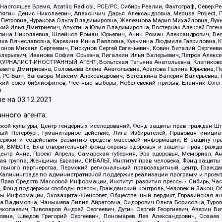
 Настоящее Время, Azatliq Radiosi, PCE/PC, Сибирь.Реалии, Фактограф, Север
ягин Денис Николаевич, Апахончич Дарья Александровна, Medusa Project, П
етровна, Чуракова Ольга Владимировна, Железнова Мария Михайловна, Лукьян
й Илья Дмитриевич, Апухтина Юлия Владимировна, Постернак Алексей Евгеньев
рина Николаевна, Шлейнов Роман Юрьевич, Анин Роман Александрович, Вел
оника Вячеславовна, Карезина Инна Павловна, Кузьмина Людмила Гавриловна
ов Михаил Сергеевич, Пискунов Сергей Евгеньевич, Ковин Виталий Сергеевич
алерьевич, Иванова София Юрьевна, Пигалкин Илья Валерьевич, Петров Алексе
а, ЖУРНАЛИСТ-ИНОСТРАННЫЙ АГЕНТ, Вольтская Татьяна Анатольевна, Клепиков
авета Дмитриевна, Соловьева Елена Анатольевна, Арапова Галина Юрьевна, П
иа, РС-Балт, Заговора Максим Александрович, Ветошкина Валерия Валерьевна
ский союз библиофилов, Честные выборы, Нобелевский призыв, Еланчик Олег
а
е на
03.12.2021
нного агента:
ой культуры, Центр гендерных исследований, Фонд защиты прав граждан Шта
 Петербург, Гуманитарное действие, Лига Избирателей, Правовая инициат
держки и содействия развитию средств массовой информации, В защиту п
ий, ВМЕСТЕ, Благотворительный фонд охраны здоровья и защиты прав граж
, центр Анна, Проект Апрель, Самарская губерния, Эра здоровья, Мемориал,
я группа, Женщины Евразии, СИБАЛЬТ, Институт прав человека, Фонд защиты 
льного партнерства, Пермский региональный правозащитный центр, Граждан
лининграде по административной поддержке реализации программ и проекто
 Прав Средств Массовой Информации, Институт развития прессы - Сибирь, Ча
, Фонд поддержки свободы прессы, Гражданский контроль, Человек и Закон, 
оды Информации, Экозащита!-Женсовет, Общественный вердикт, Евразийская а
 Вадимовна, Чанышева Лилия Айратовна, Сидорович Ольга Борисовна, Туровс
олаевич, Пивоваров Андрей Сергеевич, Дугин Сергей Георгиевич, Аверин В
вна, Шведов Григорий Сергеевич, Пономарев Лев Александрович, Созаев