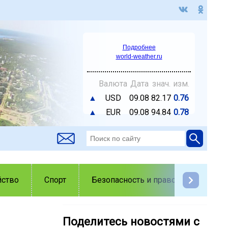
Подробнее
world-weather.ru
Валюта
Дата
знач.
изм.
▲
USD
09.08
82.17
0.76
▲
EUR
09.08
94.84
0.78
йство
Спорт
Безопасность и правопорядок
Поделитесь новостями с