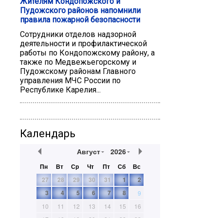
Жителям Кондопожского и
Пудожского районов напомнили
правила пожарной безопасности
Сотрудники отделов надзорной
деятельности и профилактической
работы по Кондопожскому району, а
также по Медвежьегорскому и
Пудожскому районам Главного
управления МЧС России по
Республике Карелия...
Календарь
Август
2026
Пн
Вт
Ср
Чт
Пт
Сб
Вс
27
28
29
30
31
1
2
3
4
5
6
7
8
9
10
11
12
13
14
15
16