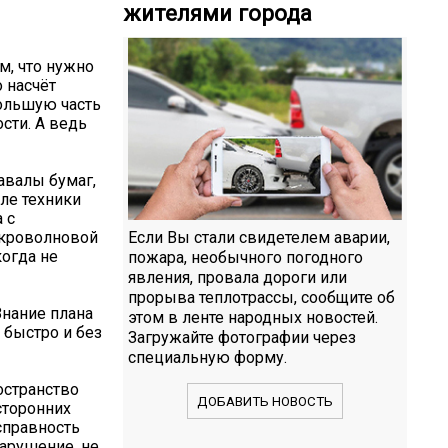
жителями города
м, что нужно
о насчёт
большую часть
сти. А ведь
авалы бумаг,
ле техники
 с
икроволновой
Если Вы стали свидетелем аварии,
когда не
пожара, необычного погодного
явления, провала дороги или
прорыва теплотрассы, сообщите об
Знание плана
этом в ленте народных новостей.
 быстро и без
Загружайте фотографии через
специальную форму.
остранство
ДОБАВИТЬ НОВОСТЬ
сторонних
справность
арушение, не