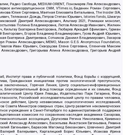
.Реалии, Радио Свобода, MEDIUM-ORIENT, Пономарев Лев Александрович,
ервое антикоррупционное СМИ, VTimes.io, Баданин Роман Сергеевич,
ова Юлия Сергеевна, Маетная Елизавета Витальевна, The Insider SIA,
ич, Телеканал Дождь, Петров Степан Юрьевич, Istories fonds, Шмагун
иковский Дмитрий Александрович, Альтаир 2021, Ромашки монолит,
, Костылева Полина Владимировна, Лютов Александр Иванович, Жилкин
, Кильтау Екатерина Викторовна, Любарев Аркадий Ефимович, Гурман
й Викторович, Егоров Владимир Владимирович, Гусев Андрей Юрьевич,
ская Екатерина Дмитриевна, Сотников Даниил Владимирович, Захаров
ерл Роман Александрович, МЕМО, Mason G.E.S. Anonymous Foundation,
, Павлов Иван Юрьевич, Скворцова Елена Сергеевна, Оленичев Максим
 Александрович, Григорьева Алина Александровна, Григорьев Андрей
б, Институт права и публичной политики, Фонд борьбы с коррупцией,
ива, Гражданская инициатива против экологической преступности,
рав заключенных, Горячая Линия, Центр социально-информационных
дан, Благотворительный фонд помощи осужденным и их семьям, Фонд
 Аналитический Центр Юрия Левады, Издательство Парк Гагарина, Фонд
гласности, Российский исследовательский центр по правам человека,
ское действие, Центр независимых социологических исследований,
в Совета Министров северных стран, Центр развития некоммерческих
стное учреждение в Санкт-Петербурге по административной поддержке
Общественная комиссия по сохранению наследия академика Сахарова,
нтимонопольная ассоциация, Дзугкоева Регина Николаевна, Кривенко
кий Александр Алексеевич, Васильева Анастасия Евгеньевна, Ривина
италий Евгеньевич, Барахоев Магомед Бекханович, Шевченко Дмитрий
 Валерий Валерьевич, Каргалицкий Борис Юльевич, Исакова Ирина