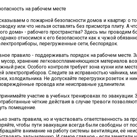
опасность на рабочем месте
сказываем о пожарной безопасности домов и квартир: о то
водку или что нельзя оставлять без присмотра плиту. А чт
ого дома» - рабочего пространства? Здесь мы проводим 
 однако относимся к его безопасности как к чужой обязанно
 электроприборы, перегруженные сети, беспорядок.
вное правило - поддерживать порядок на рабочем месте. З
мусор, хранение легковоспламеняющихся материалов воз
жный риск. Особого контроля требует зона кухни или места
й электроприборов. Следите за исправностью чайника, м
рки, холодильника. Не допускайте перегрузки розеток и ни
повреждённые провода или неисправные удлинители.
принимайте участие в учебных тренировках по эвакуации. 
отработанные чёткие действия в случае тревоги позволяют
уть помещение.
ько знать правила, но и чувствовать ответственность за пр
еряйте, чтобы пути эвакуации всегда были свободны от по
бращайте внимание на работу системы вентиляции, её неи
ствовать задымлению. И самое главное - если заметили н