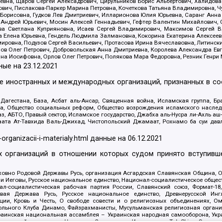
евна, Щаров Сергей Алексадрович, Цирульников Борис Альбертович, Халидо
ович, Пислакова-Паркер Марина Петровна, Кочеткова Татьяна Владимировна, Ч
Борисовна, Гудков Лев Дмитриевич, Илларионова Юлия Юрьевна, Саранг Анна
Андрей Юрьевич, Мосин Алексей Геннадьевич, Гефтер Валентин Михайлович,
а Светлана Куприяновна, Исаев Сергей Владимирович, Максимов Сергей Вл
а Елена Юрьевна, Гендель Людмила Залмановна, Кокорина Екатерина Алексее
ровна, Подузов Сергей Васильевич, Протасова Ирина Вячеславовна, Литинск
ов Олег Петрович, Добровольская Анна Дмитриевна, Королева Александра Ев
яна Иосифовна, Орлов Олег Петрович, Полякова Мара Федоровна, Резник Генри
ные на
23.12.2021
ле иностранных и международных организаций, признанных в с
гестана, База, Асбат аль-Ансар, Священная война, Исламская группа, Бра
ана, Общество социальных реформ, Общество возрождения исламского насле
з, АБТО, Правый сектор, Исламское государство, Джабха аль-Нусра ли-Ахль а
та Ат-Тавхида Валь-Джихад, Чистопольский Джамаат, Рохнамо ба суи давлат
-organizacii-i-materialy.html
данные на
06.12.2021
 организаций в отношении которых судом принято вступивше
Духовно Родовой Державы Русь, организация Асгардская Славянская Община,
ли Иеговы, Русское национальное единство, Национал-социалистическое обще
нал-социалистическая рабочая партия России, Славянский союз, Формат-
вая Держава Русь, Русское национальное единство, Древнерусской Ингл
ии, Кровь и Честь, О свободе совести и о религиозных объединениях, Ом
тбольного Клуба Динамо, Файзрахманисты, Мусульманская религиозная орган
раинская национальная ассамблея – Украинская народная самооборона, Укра
ледователей инглиизма, Народная Социальная Инициатива, TulaSkins, Этноп