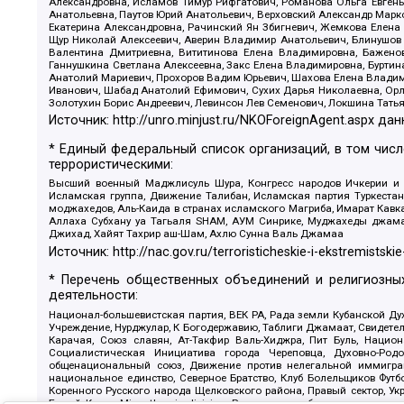
Александровна, Исламов Тимур Рифгатович, Романова Ольга Евгень
Анатольевна, Паутов Юрий Анатольевич, Верховский Александр Марк
Екатерина Александровна, Рачинский Ян Збигневич, Жемкова Елена 
Щур Николай Алексеевич, Аверин Владимир Анатольевич, Блинушов 
Валентина Дмитриевна, Вититинова Елена Владимировна, Баженов
Ганнушкина Светлана Алексеевна, Закс Елена Владимировна, Буртин
Анатолий Мариевич, Прохоров Вадим Юрьевич, Шахова Елена Владими
Иванович, Шабад Анатолий Ефимович, Сухих Дарья Николаевна, Орл
Золотухин Борис Андреевич, Левинсон Лев Семенович, Локшина Тать
Источник:
http://unro.minjust.ru/NKOForeignAgent.aspx
дан
* Единый федеральный список организаций, в том чис
террористическими:
Высший военный Маджлисуль Шура, Конгресс народов Ичкерии и Да
Исламская группа, Движение Талибан, Исламская партия Туркест
моджахедов, Аль-Каида в странах исламского Магриба, Имарат Кавка
Аллаха Субхану уа Тагьаля SHAM, АУМ Синрике, Муджахеды джамаа
Джихад, Хайят Тахрир аш-Шам, Ахлю Сунна Валь Джамаа
Источник:
http://nac.gov.ru/terroristicheskie-i-ekstremistskie
* Перечень общественных объединений и религиозных
деятельности:
Национал-большевистская партия, ВЕК РА, Рада земли Кубанской 
Учреждение, Нурджулар, К Богодержавию, Таблиги Джамаат, Свидете
Карачая, Союз славян, Ат-Такфир Валь-Хиджра, Пит Буль, Нацио
Социалистическая Инициатива города Череповца, Духовно-Родо
общенациональный союз, Движение против нелегальной иммиграц
национальное единство, Северное Братство, Клуб Болельщиков Фу
Коренного Русского народа Щелковского района, Правый сектор, Ук
Белый Крест, Misanthropic division, Религиозное объединение пос