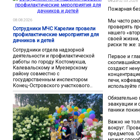
09:25
02.03.2026
Пожарная без
08.08.2026
Мы часто рас
проверять про
Сотрудники МЧС Карелии провели
нашего «втор
профилактические мероприятия для
своей жизни,
дачников и детей
риски те же:
Сотрудники отдела надзорной
деятельности и профилактической
Первое и гла
работы по городу Костомукша,
скопившийся 
Калевальскому и Муезерскому
создают нену
району совместно с
концентрацие
государственным инспектором
печи, кофева
Конец-Островского участкового...
используйте 
Обязательно 
эвакуации и 
паники покин
Важно не тол
вокруг. Пров
предметов. О
может способ