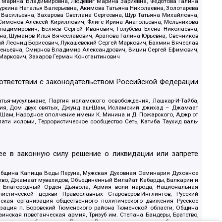
ва Марина Владимировна, Людевиг Марина Зариевна, Федотова Галина
уркина Наталья Валерьевна, Акимова Татьяна Николаевна, Золотарева
 Васильевна, Захарова Светлана Сергеевна, Щур Татьяна Михайловна,
 Симонов Алексей Кириллович, Флиге Ирина Анатольевна, Мельникова
адимирович, Беляев Сергей Иванович, Голубева Елена Николаевна,
вна, Шуманов Илья Вячеславович, Арапова Галина Юрьевна, Свечников
ий Леонид Борисович, Лукашевский Сергей Маркович, Бахмин Вячеслав
геньевна, Смирнов Владимир Александрович, Вицин Сергей Ефимович,
 Маркович, Захаров Герман Константинович
оответствии с законодательством Российской Федерации
тья-мусульмане, Партия исламского освобождения, Лашкар-И-Тайба,
дия, Дом двух святых, Джунд аш-Шам, Исламский джихад – Джамаат
ш-Шам, Народное ополчение имени К. Минина и Д. Пожарского, Аджр от
и исломи, Террористическое сообщество Сеть, Катиба Таухид валь-
е в законную силу решение о ликвидации или запрете
 Община Капища Веды Перуна, Мужская Духовная Семинария Духовное
ство, Джамаат мувахидов, Объединенный Вилайат Кабарды, Балкарии и
18, Благородный Орден Дьявола, Армия воли народа, Национальная
истической церкви Православных Староверов-Инглингов, Русский
ская организация общественного политического движения Русское
изация п. Боровский Тюменского района Тюменской области, Община
инская повстанческая армия, Тризуб им. Степана Бандеры, Братство,
олитическое объединение Русские, Русское национальное объединение