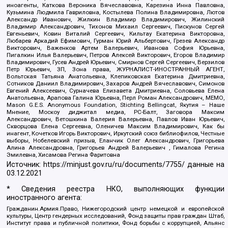
иноагенты, Каткова Вероника Вячеславовна, Карезина Инна Павловна,
Кузьмина Людмила Гавриловна, Костылева Полина Владимировна, Лютов
Александр Иванович, Жилкин Владимир Владимирович, Жилинский
Владимир Александрович, Тихонов Михаил Сергеевич, Пискунов Сергей
Евгеньевич, Ковин Виталий Сергеевич, Кильтау Екатерина Викторовна,
Любарев Аркадий Ефимович, Гурман Юрий Альбертович, Грезев Александр
Викторович, Важенков Артем Валерьевич, Иванова София Юрьевна,
Пигалкин Илья Валерьевич, Петров Алексей Викторович, Егоров Владимир
Владимирович, Гусев Андрей Юрьевич, Смирнов Сергей Сергеевич, Верзилов
Петр Юрьевич, ЗП, Зона права, ЖУРНАЛИСТ-ИНОСТРАННЫЙ АГЕНТ,
Вольтская Татьяна Анатольевна, Клепиковская Екатерина Дмитриевна,
Сотников Даниил Владимирович, Захаров Андрей Вячеславович, Симонов
Евгений Алексеевич, Сурначева Елизавета Дмитриевна, Соловьева Елена
Анатольевна, Арапова Галина Юрьевна, Перл Роман Александрович, МЕМО,
Mason G.E.S. Anonymous Foundation, Stichting Bellingcat, Якутия – Наше
Мнение, Москоу диджитал медиа, РС-Балт, Заговора Максим
Александрович, Ветошкина Валерия Валерьевна, Павлов Иван Юрьевич,
Скворцова Елена Сергеевна, Оленичев Максим Владимирович, Как бы
инагент, Кочетков Игорь Викторович, Иркутский союз библиофилов, Честные
выборы, Нобелевский призыв, Еланчик Олег Александрович, Григорьева
Алина Александровна, Григорьев Андрей Валерьевич , Гималова Регина
Эмилевна, Хисамова Регина Фаритовна
Источник:
https://minjust.gov.ru/ru/documents/7755/
данные на
03.12.2021
* Сведения реестра НКО, выполняющих функции
иностранного агента:
Гражданин.Армия.Право, Нижегородский центр немецкой и европейской
культуры, Центр гендерных исследований, Фонд защиты прав граждан Штаб,
Институт права и публичной политики, Фонд борьбы с коррупцией, Альянс