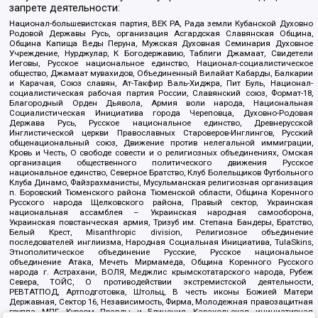
запрете деятельности:
Национал-большевистская партия, ВЕК РА, Рада земли Кубанской Духовно
Родовой Державы Русь, организация Асгардская Славянская Община,
Община Капища Веды Перуна, Мужская Духовная Семинария Духовное
Учреждение, Нурджулар, К Богодержавию, Таблиги Джамаат, Свидетели
Иеговы, Русское национальное единство, Национал-социалистическое
общество, Джамаат мувахидов, Объединенный Вилайат Кабарды, Балкарии
и Карачая, Союз славян, Ат-Такфир Валь-Хиджра, Пит Буль, Национал-
социалистическая рабочая партия России, Славянский союз, Формат-18,
Благородный Орден Дьявола, Армия воли народа, Национальная
Социалистическая Инициатива города Череповца, Духовно-Родовая
Держава Русь, Русское национальное единство, Древнерусской
Инглистической церкви Православных Староверов-Инглингов, Русский
общенациональный союз, Движение против нелегальной иммиграции,
Кровь и Честь, О свободе совести и о религиозных объединениях, Омская
организация общественного политического движения Русское
национальное единство, Северное Братство, Клуб Болельщиков Футбольного
Клуба Динамо, Файзрахманисты, Мусульманская религиозная организация
п. Боровский Тюменского района Тюменской области, Община Коренного
Русского народа Щелковского района, Правый сектор, Украинская
национальная ассамблея – Украинская народная самооборона,
Украинская повстанческая армия, Тризуб им. Степана Бандеры, Братство,
Белый Крест, Misanthropic division, Религиозное объединение
последователей инглиизма, Народная Социальная Инициатива, TulaSkins,
Этнополитическое объединение Русские, Русское национальное
объединение Атака, Мечеть Мирмамеда, Община Коренного Русского
народа г. Астрахани, ВОЛЯ, Меджлис крымскотатарского народа, Рубеж
Севера, ТОЙС, О противодействии экстремистской деятельности,
РЕВТАТПОД, Артподготовка, Штольц, В честь иконы Божией Матери
Державная, Сектор 16, Независимость, Фирма, Молодежная правозащитная
группа МПГ, Курсом Правды и Единения, Каракольская инициативная