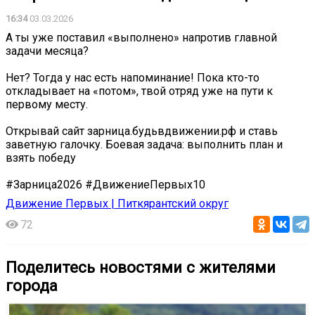
16:34
03.03.2026
А ты уже поставил «выполнено» напротив главной
задачи месяца?
Нет? Тогда у нас есть напоминание! Пока кто-то
откладывает на «потом», твой отряд уже на пути к
первому месту.
Открывай сайт зарница.будьвдвижении.рф и ставь
заветную галочку. Боевая задача: выполнить план и
взять победу
#Зарница2026 #ДвижениеПервых10
Движение Первых | Питкярантский округ
72
Поделитесь новостями с жителями
города