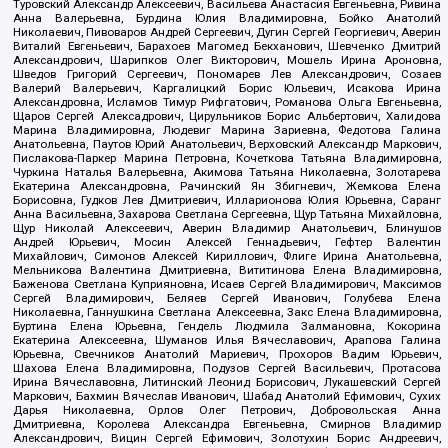
Туровский Александр Алексеевич, Васильева Анастасия Евгеньевна, Ривина
Анна Валерьевна, Бурдина Юлия Владимировна, Бойко Анатолий
Николаевич, Пивоваров Андрей Сергеевич, Дугин Сергей Георгиевич, Аверин
Виталий Евгеньевич, Барахоев Магомед Бекханович, Шевченко Дмитрий
Александрович, Шарипков Олег Викторович, Мошель Ирина Ароновна,
Шведов Григорий Сергеевич, Пономарев Лев Александрович, Созаев
Валерий Валерьевич, Каргалицкий Борис Юльевич, Исакова Ирина
Александровна, Исламов Тимур Рифгатович, Романова Ольга Евгеньевна,
Щаров Сергей Алексадрович, Цирульников Борис Альбертович, Халидова
Марина Владимировна, Людевиг Марина Зариевна, Федотова Галина
Анатольевна, Паутов Юрий Анатольевич, Верховский Александр Маркович,
Пислакова-Паркер Марина Петровна, Кочеткова Татьяна Владимировна,
Чуркина Наталья Валерьевна, Акимова Татьяна Николаевна, Золотарева
Екатерина Александровна, Рачинский Ян Збигневич, Жемкова Елена
Борисовна, Гудков Лев Дмитриевич, Илларионова Юлия Юрьевна, Саранг
Анна Васильевна, Захарова Светлана Сергеевна, Щур Татьяна Михайловна,
Щур Николай Алексеевич, Аверин Владимир Анатольевич, Блинушов
Андрей Юрьевич, Мосин Алексей Геннадьевич, Гефтер Валентин
Михайлович, Симонов Алексей Кириллович, Флиге Ирина Анатольевна,
Мельникова Валентина Дмитриевна, Вититинова Елена Владимировна,
Баженова Светлана Куприяновна, Исаев Сергей Владимирович, Максимов
Сергей Владимирович, Беляев Сергей Иванович, Голубева Елена
Николаевна, Ганнушкина Светлана Алексеевна, Закс Елена Владимировна,
Буртина Елена Юрьевна, Гендель Людмила Залмановна, Кокорина
Екатерина Алексеевна, Шуманов Илья Вячеславович, Арапова Галина
Юрьевна, Свечников Анатолий Мариевич, Прохоров Вадим Юрьевич,
Шахова Елена Владимировна, Подузов Сергей Васильевич, Протасова
Ирина Вячеславовна, Литинский Леонид Борисович, Лукашевский Сергей
Маркович, Бахмин Вячеслав Иванович, Шабад Анатолий Ефимович, Сухих
Дарья Николаевна, Орлов Олег Петрович, Добровольская Анна
Дмитриевна, Королева Александра Евгеньевна, Смирнов Владимир
Александрович, Вицин Сергей Ефимович, Золотухин Борис Андреевич,