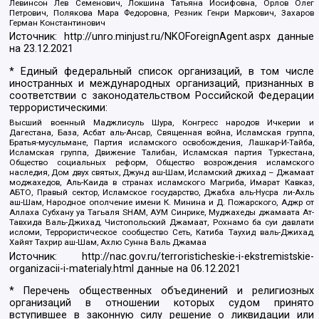
Левинсон Лев Семенович, Локшина Татьяна Иосифовна, Орлов Олег
Петрович, Полякова Мара Федоровна, Резник Генри Маркович, Захаров
Герман Константинович
Источник:
http://unro.minjust.ru/NKOForeignAgent.aspx
данные
на
23.12.2021
* Единый федеральный список организаций, в том числе
иностранных и международных организаций, признанных в
соответствии с законодательством Российской Федерации
террористическими:
Высший военный Маджлисуль Шура, Конгресс народов Ичкерии и
Дагестана, База, Асбат аль-Ансар, Священная война, Исламская группа,
Братья-мусульмане, Партия исламского освобождения, Лашкар-И-Тайба,
Исламская группа, Движение Талибан, Исламская партия Туркестана,
Общество социальных реформ, Общество возрождения исламского
наследия, Дом двух святых, Джунд аш-Шам, Исламский джихад – Джамаат
моджахедов, Аль-Каида в странах исламского Магриба, Имарат Кавказ,
АБТО, Правый сектор, Исламское государство, Джабха аль-Нусра ли-Ахль
аш-Шам, Народное ополчение имени К. Минина и Д. Пожарского, Аджр от
Аллаха Субхану уа Тагьаля SHAM, АУМ Синрике, Муджахеды джамаата Ат-
Тавхида Валь-Джихад, Чистопольский Джамаат, Рохнамо ба суи давлати
исломи, Террористическое сообщество Сеть, Катиба Таухид валь-Джихад,
Хайят Тахрир аш-Шам, Ахлю Сунна Валь Джамаа
Источник:
http://nac.gov.ru/terroristicheskie-i-ekstremistskie-
organizacii-i-materialy.html
данные на
06.12.2021
* Перечень общественных объединений и религиозных
организаций в отношении которых судом принято
вступившее в законную силу решение о ликвидации или