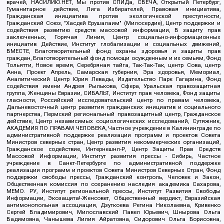
врачей, НАСИЛИЮ.НЕТ, Мы против СПИДа, СВЕЧА, Открытый Петербург,
Гуманитарное действие, Лига Избирателей, Правовая инициатива,
Гражданская инициатива против экологической преступности,
Гражданский Союз, "Хасдей Ерушалаим" (Милосердие), Центр поддержки и
содействия развитию средств массовой информации, В защиту прав
заключенных, Горячая Линия, Центр социально-информационных
инициатив Действие, Институт глобализации и социальных движений,
ВМЕСТЕ, Благотворительный фонд охраны здоровья и защиты прав
граждан, Благотворительный фонд помощи осужденным и их семьям, Фонд
Тольятти, Новое время, Серебряная тайга, Так-Так-Так, центр Сова, центр
Анна, Проект Апрель, Самарская губерния, Эра здоровья, Мемориал,
Аналитический Центр Юрия Левады, Издательство Парк Гагарина, Фонд
содействия имени Андрея Рылькова, Сфера, Уральская правозащитная
группа, Женщины Евразии, СИБАЛЬТ, Институт прав человека, Фонд защиты
гласности, Российский исследовательский центр по правам человека,
Дальневосточный центр развития гражданских инициатив и социального
партнерства, Пермский региональный правозащитный центр, Гражданское
действие, Центр независимых социологических исследований, Сутяжник,
АКАДЕМИЯ ПО ПРАВАМ ЧЕЛОВЕКА, Частное учреждение в Калининграде по
административной поддержке реализации программ и проектов Совета
Министров северных стран, Центр развития некоммерческих организаций,
Гражданское содействие, Интернешнл-Р, Центр Защиты Прав Средств
Массовой Информации, Институт развития прессы - Сибирь, Частное
учреждение в Санкт-Петербурге по административной поддержке
реализации программ и проектов Совета Министров Северных Стран, Фонд
поддержки свободы прессы, Гражданский контроль, Человек и Закон,
Общественная комиссия по сохранению наследия академика Сахарова,
МЕМО. РУ, Институт региональной прессы, Институт Развития Свободы
Информации, Экозащита!-Женсовет, Общественный вердикт, Евразийская
антимонопольная ассоциация, Дзугкоева Регина Николаевна, Кривенко
Сергей Владимирович, Милославский Павел Юрьевич, Шнырова Ольга
Вадимовна, Чанышева Лилия Айратовна, Сидорович Ольга Борисовна,