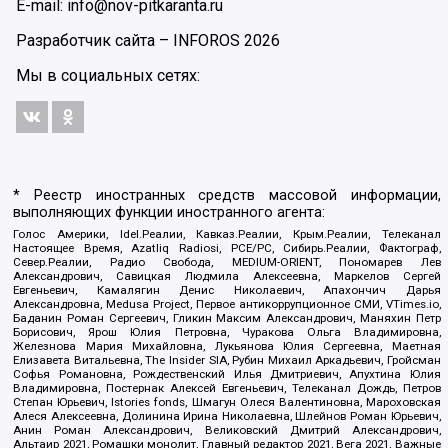
E-mail: info@nov-pitkaranta.ru
Разработчик сайта –
INFOROS
2026
Мы в социальных сетях:
* Реестр иностранных средств массовой информации,
выполняющих функции иностранного агента:
Голос Америки, Idel.Реалии, Кавказ.Реалии, Крым.Реалии, Телеканал
Настоящее Время, Azatliq Radiosi, PCE/PC, Сибирь.Реалии, Фактограф,
Север.Реалии, Радио Свобода, MEDIUM-ORIENT, Пономарев Лев
Александрович, Савицкая Людмила Алексеевна, Маркелов Сергей
Евгеньевич, Камалягин Денис Николаевич, Апахончич Дарья
Александровна, Medusa Project, Первое антикоррупционное СМИ, VTimes.io,
Баданин Роман Сергеевич, Гликин Максим Александрович, Маняхин Петр
Борисович, Ярош Юлия Петровна, Чуракова Ольга Владимировна,
Железнова Мария Михайловна, Лукьянова Юлия Сергеевна, Маетная
Елизавета Витальевна, The Insider SIA, Рубин Михаил Аркадьевич, Гройсман
Софья Романовна, Рождественский Илья Дмитриевич, Апухтина Юлия
Владимировна, Постернак Алексей Евгеньевич, Телеканал Дождь, Петров
Степан Юрьевич, Istories fonds, Шмагун Олеся Валентиновна, Мароховская
Алеся Алексеевна, Долинина Ирина Николаевна, Шлейнов Роман Юрьевич,
Анин Роман Александрович, Великовский Дмитрий Александрович,
Альтаир 2021, Ромашки монолит, Главный редактор 2021, Вега 2021, Важные