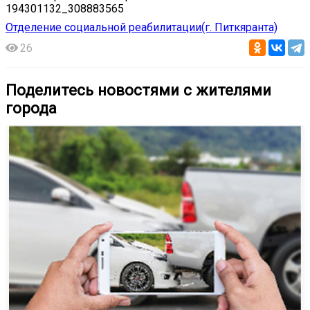
194301132_308883565
Отделение социальной реабилитации(г. Питкяранта)
26
Поделитесь новостями с жителями
города