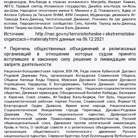
моджахедов, Аль-Каида в странах исламского Магриба, Имарат Кавказ,
АБТО, Правый сектор, Исламское государство, Джабха аль-Нусра ли-Ахль
аш-Шам, Народное ополчение имени К. Минина и Д. Пожарского, Аджр от
Аллаха Субхану уа Тагьаля SHAM, АУМ Синрике, Муджахеды джамаата Ат-
Тавхида Валь-Джихад, Чистопольский Джамаат, Рохнамо ба суи давлати
исломи, Террористическое сообщество Сеть, Катиба Таухид валь-Джихад,
Хайят Тахрир аш-Шам, Ахлю Сунна Валь Джамаа
Источник:
http://nac.gov.ru/terroristicheskie-i-ekstremistskie-
organizacii-i-materialy.html
данные на
06.12.2021
* Перечень общественных объединений и религиозных
организаций в отношении которых судом принято
вступившее в законную силу решение о ликвидации или
запрете деятельности:
Национал-большевистская партия, ВЕК РА, Рада земли Кубанской Духовно
Родовой Державы Русь, организация Асгардская Славянская Община,
Община Капища Веды Перуна, Мужская Духовная Семинария Духовное
Учреждение, Нурджулар, К Богодержавию, Таблиги Джамаат, Свидетели
Иеговы, Русское национальное единство, Национал-социалистическое
общество, Джамаат мувахидов, Объединенный Вилайат Кабарды, Балкарии
и Карачая, Союз славян, Ат-Такфир Валь-Хиджра, Пит Буль, Национал-
социалистическая рабочая партия России, Славянский союз, Формат-18,
Благородный Орден Дьявола, Армия воли народа, Национальная
Социалистическая Инициатива города Череповца, Духовно-Родовая
Держава Русь, Русское национальное единство, Древнерусской
Инглистической церкви Православных Староверов-Инглингов, Русский
общенациональный союз, Движение против нелегальной иммиграции,
Кровь и Честь, О свободе совести и о религиозных объединениях, Омская
организация общественного политического движения Русское
национальное единство, Северное Братство, Клуб Болельщиков Футбольного