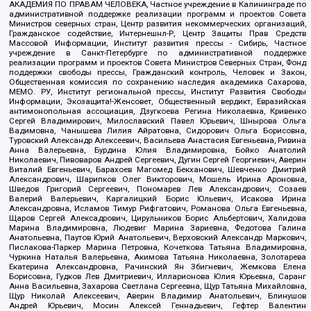
АКАДЕМИЯ ПО ПРАВАМ ЧЕЛОВЕКА, Частное учреждение в Калининграде по
административной поддержке реализации программ и проектов Совета
Министров северных стран, Центр развития некоммерческих организаций,
Гражданское содействие, Интернешнл-Р, Центр Защиты Прав Средств
Массовой Информации, Институт развития прессы - Сибирь, Частное
учреждение в Санкт-Петербурге по административной поддержке
реализации программ и проектов Совета Министров Северных Стран, Фонд
поддержки свободы прессы, Гражданский контроль, Человек и Закон,
Общественная комиссия по сохранению наследия академика Сахарова,
МЕМО. РУ, Институт региональной прессы, Институт Развития Свободы
Информации, Экозащита!-Женсовет, Общественный вердикт, Евразийская
антимонопольная ассоциация, Дзугкоева Регина Николаевна, Кривенко
Сергей Владимирович, Милославский Павел Юрьевич, Шнырова Ольга
Вадимовна, Чанышева Лилия Айратовна, Сидорович Ольга Борисовна,
Туровский Александр Алексеевич, Васильева Анастасия Евгеньевна, Ривина
Анна Валерьевна, Бурдина Юлия Владимировна, Бойко Анатолий
Николаевич, Пивоваров Андрей Сергеевич, Дугин Сергей Георгиевич, Аверин
Виталий Евгеньевич, Барахоев Магомед Бекханович, Шевченко Дмитрий
Александрович, Шарипков Олег Викторович, Мошель Ирина Ароновна,
Шведов Григорий Сергеевич, Пономарев Лев Александрович, Созаев
Валерий Валерьевич, Каргалицкий Борис Юльевич, Исакова Ирина
Александровна, Исламов Тимур Рифгатович, Романова Ольга Евгеньевна,
Щаров Сергей Алексадрович, Цирульников Борис Альбертович, Халидова
Марина Владимировна, Людевиг Марина Зариевна, Федотова Галина
Анатольевна, Паутов Юрий Анатольевич, Верховский Александр Маркович,
Пислакова-Паркер Марина Петровна, Кочеткова Татьяна Владимировна,
Чуркина Наталья Валерьевна, Акимова Татьяна Николаевна, Золотарева
Екатерина Александровна, Рачинский Ян Збигневич, Жемкова Елена
Борисовна, Гудков Лев Дмитриевич, Илларионова Юлия Юрьевна, Саранг
Анна Васильевна, Захарова Светлана Сергеевна, Щур Татьяна Михайловна,
Щур Николай Алексеевич, Аверин Владимир Анатольевич, Блинушов
Андрей Юрьевич, Мосин Алексей Геннадьевич, Гефтер Валентин