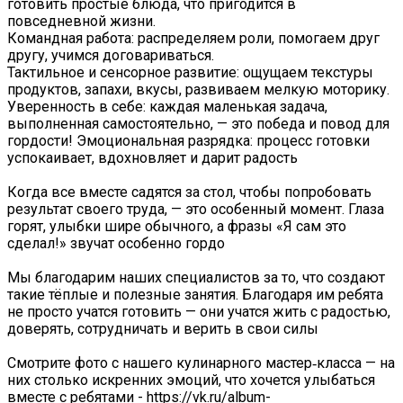
готовить простые блюда, что пригодится в
повседневной жизни.
Командная работа: распределяем роли, помогаем друг
другу, учимся договариваться.
Тактильное и сенсорное развитие: ощущаем текстуры
продуктов, запахи, вкусы, развиваем мелкую моторику.
Уверенность в себе: каждая маленькая задача,
выполненная самостоятельно, — это победа и повод для
гордости! Эмоциональная разрядка: процесс готовки
успокаивает, вдохновляет и дарит радость
Когда все вместе садятся за стол, чтобы попробовать
результат своего труда, — это особенный момент. Глаза
горят, улыбки шире обычного, а фразы «Я сам это
сделал!» звучат особенно гордо
️Мы благодарим наших специалистов за то, что создают
такие тёплые и полезные занятия. Благодаря им ребята
не просто учатся готовить — они учатся жить с радостью,
доверять, сотрудничать и верить в свои силы️
Смотрите фото с нашего кулинарного мастер‑класса — на
них столько искренних эмоций, что хочется улыбаться
вместе с ребятами - https://vk.ru/album-