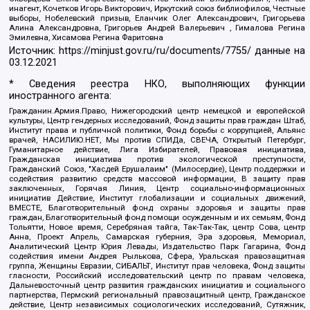
инагент, Кочетков Игорь Викторович, Иркутский союз библиофилов, Честные
выборы, Нобелевский призыв, Еланчик Олег Александрович, Григорьева
Алина Александровна, Григорьев Андрей Валерьевич , Гималова Регина
Эмилевна, Хисамова Регина Фаритовна
Источник:
https://minjust.gov.ru/ru/documents/7755/
данные на
03.12.2021
* Сведения реестра НКО, выполняющих функции
иностранного агента:
Гражданин.Армия.Право, Нижегородский центр немецкой и европейской
культуры, Центр гендерных исследований, Фонд защиты прав граждан Штаб,
Институт права и публичной политики, Фонд борьбы с коррупцией, Альянс
врачей, НАСИЛИЮ.НЕТ, Мы против СПИДа, СВЕЧА, Открытый Петербург,
Гуманитарное действие, Лига Избирателей, Правовая инициатива,
Гражданская инициатива против экологической преступности,
Гражданский Союз, "Хасдей Ерушалаим" (Милосердие), Центр поддержки и
содействия развитию средств массовой информации, В защиту прав
заключенных, Горячая Линия, Центр социально-информационных
инициатив Действие, Институт глобализации и социальных движений,
ВМЕСТЕ, Благотворительный фонд охраны здоровья и защиты прав
граждан, Благотворительный фонд помощи осужденным и их семьям, Фонд
Тольятти, Новое время, Серебряная тайга, Так-Так-Так, центр Сова, центр
Анна, Проект Апрель, Самарская губерния, Эра здоровья, Мемориал,
Аналитический Центр Юрия Левады, Издательство Парк Гагарина, Фонд
содействия имени Андрея Рылькова, Сфера, Уральская правозащитная
группа, Женщины Евразии, СИБАЛЬТ, Институт прав человека, Фонд защиты
гласности, Российский исследовательский центр по правам человека,
Дальневосточный центр развития гражданских инициатив и социального
партнерства, Пермский региональный правозащитный центр, Гражданское
действие, Центр независимых социологических исследований, Сутяжник,