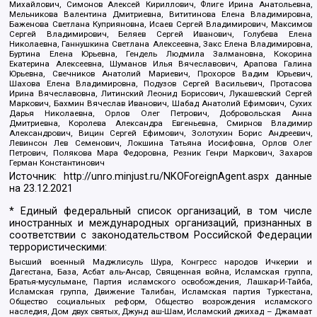
Михайлович, Симонов Алексей Кириллович, Флиге Ирина Анатольевна,
Мельникова Валентина Дмитриевна, Вититинова Елена Владимировна,
Баженова Светлана Куприяновна, Исаев Сергей Владимирович, Максимов
Сергей Владимирович, Беляев Сергей Иванович, Голубева Елена
Николаевна, Ганнушкина Светлана Алексеевна, Закс Елена Владимировна,
Буртина Елена Юрьевна, Гендель Людмила Залмановна, Кокорина
Екатерина Алексеевна, Шуманов Илья Вячеславович, Арапова Галина
Юрьевна, Свечников Анатолий Мариевич, Прохоров Вадим Юрьевич,
Шахова Елена Владимировна, Подузов Сергей Васильевич, Протасова
Ирина Вячеславовна, Литинский Леонид Борисович, Лукашевский Сергей
Маркович, Бахмин Вячеслав Иванович, Шабад Анатолий Ефимович, Сухих
Дарья Николаевна, Орлов Олег Петрович, Добровольская Анна
Дмитриевна, Королева Александра Евгеньевна, Смирнов Владимир
Александрович, Вицин Сергей Ефимович, Золотухин Борис Андреевич,
Левинсон Лев Семенович, Локшина Татьяна Иосифовна, Орлов Олег
Петрович, Полякова Мара Федоровна, Резник Генри Маркович, Захаров
Герман Константинович
Источник:
http://unro.minjust.ru/NKOForeignAgent.aspx
данные
на
23.12.2021
* Единый федеральный список организаций, в том числе
иностранных и международных организаций, признанных в
соответствии с законодательством Российской Федерации
террористическими:
Высший военный Маджлисуль Шура, Конгресс народов Ичкерии и
Дагестана, База, Асбат аль-Ансар, Священная война, Исламская группа,
Братья-мусульмане, Партия исламского освобождения, Лашкар-И-Тайба,
Исламская группа, Движение Талибан, Исламская партия Туркестана,
Общество социальных реформ, Общество возрождения исламского
наследия, Дом двух святых, Джунд аш-Шам, Исламский джихад – Джамаат