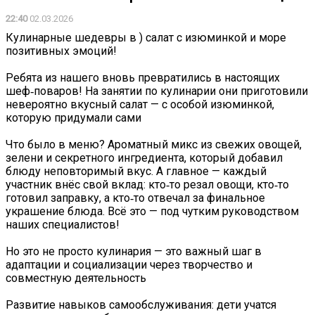
22:40
02.03.2026
Кулинарные шедевры в ) салат с изюминкой и море
позитивных эмоций!
Ребята из нашего вновь превратились в настоящих
шеф‑поваров! На занятии по кулинарии они приготовили
невероятно вкусный салат — с особой изюминкой,
которую придумали сами
️Что было в меню? Ароматный микс из свежих овощей,
зелени и секретного ингредиента, который добавил
блюду неповторимый вкус. А главное — каждый
участник внёс свой вклад: кто‑то резал овощи, кто‑то
готовил заправку, а кто‑то отвечал за финальное
украшение блюда. Всё это — под чутким руководством
наших специалистов!️
️Но это не просто кулинария — это важный шаг в
адаптации и социализации через творчество и
совместную деятельность️
Развитие навыков самообслуживания: дети учатся