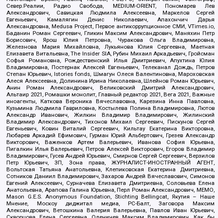
Север.Реалии, Радио Свобода, MEDIUM-ORIENT, Пономарев Лев
Александрович, Савицкая Людмила Алексеевна, Маркелов Сергей
Евгеньевич, Камалягин Денис Николаевич, Апахончич Дарья
Александровна, Medusa Project, Первое антикоррупционное СМИ, VTimes.io,
Баданин Роман Сергеевич, Гликин Максим Александрович, Маняхин Петр
Борисович, Ярош Юлия Петровна, Чуракова Ольга Владимировна,
Железнова Мария Михайловна, Лукьянова Юлия Сергеевна, Маетная
Елизавета Витальевна, The Insider SIA, Рубин Михаил Аркадьевич, Гройсман
Софья Романовна, Рождественский Илья Дмитриевич, Апухтина Юлия
Владимировна, Постернак Алексей Евгеньевич, Телеканал Дождь, Петров
Степан Юрьевич, Istories fonds, Шмагун Олеся Валентиновна, Мароховская
Алеся Алексеевна, Долинина Ирина Николаевна, Шлейнов Роман Юрьевич,
Анин Роман Александрович, Великовский Дмитрий Александрович,
Альтаир 2021, Ромашки монолит, Главный редактор 2021, Вега 2021, Важные
иноагенты, Каткова Вероника Вячеславовна, Карезина Инна Павловна,
Кузьмина Людмила Гавриловна, Костылева Полина Владимировна, Лютов
Александр Иванович, Жилкин Владимир Владимирович, Жилинский
Владимир Александрович, Тихонов Михаил Сергеевич, Пискунов Сергей
Евгеньевич, Ковин Виталий Сергеевич, Кильтау Екатерина Викторовна,
Любарев Аркадий Ефимович, Гурман Юрий Альбертович, Грезев Александр
Викторович, Важенков Артем Валерьевич, Иванова София Юрьевна,
Пигалкин Илья Валерьевич, Петров Алексей Викторович, Егоров Владимир
Владимирович, Гусев Андрей Юрьевич, Смирнов Сергей Сергеевич, Верзилов
Петр Юрьевич, ЗП, Зона права, ЖУРНАЛИСТ-ИНОСТРАННЫЙ АГЕНТ,
Вольтская Татьяна Анатольевна, Клепиковская Екатерина Дмитриевна,
Сотников Даниил Владимирович, Захаров Андрей Вячеславович, Симонов
Евгений Алексеевич, Сурначева Елизавета Дмитриевна, Соловьева Елена
Анатольевна, Арапова Галина Юрьевна, Перл Роман Александрович, МЕМО,
Mason G.E.S. Anonymous Foundation, Stichting Bellingcat, Якутия – Наше
Мнение, Москоу диджитал медиа, РС-Балт, Заговора Максим
Александрович, Ветошкина Валерия Валерьевна, Павлов Иван Юрьевич,
Скворцова Елена Сергеевна, Оленичев Максим Владимирович, Как бы