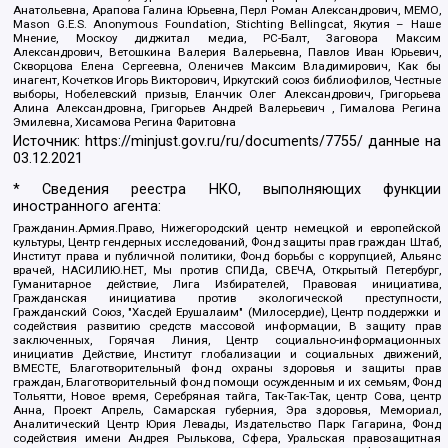
Анатольевна, Арапова Галина Юрьевна, Перл Роман Александрович, МЕМО,
Mason G.E.S. Anonymous Foundation, Stichting Bellingcat, Якутия – Наше
Мнение, Москоу диджитал медиа, РС-Балт, Заговора Максим
Александрович, Ветошкина Валерия Валерьевна, Павлов Иван Юрьевич,
Скворцова Елена Сергеевна, Оленичев Максим Владимирович, Как бы
инагент, Кочетков Игорь Викторович, Иркутский союз библиофилов, Честные
выборы, Нобелевский призыв, Еланчик Олег Александрович, Григорьева
Алина Александровна, Григорьев Андрей Валерьевич , Гималова Регина
Эмилевна, Хисамова Регина Фаритовна
Источник:
https://minjust.gov.ru/ru/documents/7755/
данные на
03.12.2021
* Сведения реестра НКО, выполняющих функции
иностранного агента:
Гражданин.Армия.Право, Нижегородский центр немецкой и европейской
культуры, Центр гендерных исследований, Фонд защиты прав граждан Штаб,
Институт права и публичной политики, Фонд борьбы с коррупцией, Альянс
врачей, НАСИЛИЮ.НЕТ, Мы против СПИДа, СВЕЧА, Открытый Петербург,
Гуманитарное действие, Лига Избирателей, Правовая инициатива,
Гражданская инициатива против экологической преступности,
Гражданский Союз, "Хасдей Ерушалаим" (Милосердие), Центр поддержки и
содействия развитию средств массовой информации, В защиту прав
заключенных, Горячая Линия, Центр социально-информационных
инициатив Действие, Институт глобализации и социальных движений,
ВМЕСТЕ, Благотворительный фонд охраны здоровья и защиты прав
граждан, Благотворительный фонд помощи осужденным и их семьям, Фонд
Тольятти, Новое время, Серебряная тайга, Так-Так-Так, центр Сова, центр
Анна, Проект Апрель, Самарская губерния, Эра здоровья, Мемориал,
Аналитический Центр Юрия Левады, Издательство Парк Гагарина, Фонд
содействия имени Андрея Рылькова, Сфера, Уральская правозащитная