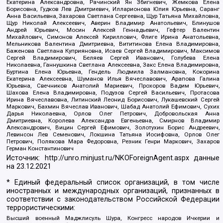
Екатерина Александровна, Рачинский Ян Збигневич, Жемкова Елена
Борисовна, Гудков Лев Дмитриевич, Илларионова Юлия Юрьевна, Саранг
Анна Васильевна, Захарова Светлана Сергеевна, Щур Татьяна Михайловна,
Щур Николай Алексеевич, Аверин Владимир Анатольевич, Блинушов
Андрей Юрьевич, Мосин Алексей Геннадьевич, Гефтер Валентин
Михайлович, Симонов Алексей Кириллович, Флиге Ирина Анатольевна,
Мельникова Валентина Дмитриевна, Вититинова Елена Владимировна,
Баженова Светлана Куприяновна, Исаев Сергей Владимирович, Максимов
Сергей Владимирович, Беляев Сергей Иванович, Голубева Елена
Николаевна, Ганнушкина Светлана Алексеевна, Закс Елена Владимировна,
Буртина Елена Юрьевна, Гендель Людмила Залмановна, Кокорина
Екатерина Алексеевна, Шуманов Илья Вячеславович, Арапова Галина
Юрьевна, Свечников Анатолий Мариевич, Прохоров Вадим Юрьевич,
Шахова Елена Владимировна, Подузов Сергей Васильевич, Протасова
Ирина Вячеславовна, Литинский Леонид Борисович, Лукашевский Сергей
Маркович, Бахмин Вячеслав Иванович, Шабад Анатолий Ефимович, Сухих
Дарья Николаевна, Орлов Олег Петрович, Добровольская Анна
Дмитриевна, Королева Александра Евгеньевна, Смирнов Владимир
Александрович, Вицин Сергей Ефимович, Золотухин Борис Андреевич,
Левинсон Лев Семенович, Локшина Татьяна Иосифовна, Орлов Олег
Петрович, Полякова Мара Федоровна, Резник Генри Маркович, Захаров
Герман Константинович
Источник:
http://unro.minjust.ru/NKOForeignAgent.aspx
данные
на
23.12.2021
* Единый федеральный список организаций, в том числе
иностранных и международных организаций, признанных в
соответствии с законодательством Российской Федерации
террористическими:
Высший военный Маджлисуль Шура, Конгресс народов Ичкерии и