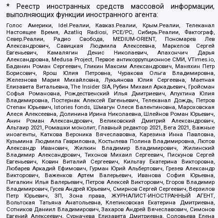
* Реестр иностранных средств массовой информации,
выполняющих функции иностранного агента:
Голос Америки, Idel.Реалии, Кавказ.Реалии, Крым.Реалии, Телеканал
Настоящее Время, Azatliq Radiosi, PCE/PC, Сибирь.Реалии, Фактограф,
Север.Реалии, Радио Свобода, MEDIUM-ORIENT, Пономарев Лев
Александрович, Савицкая Людмила Алексеевна, Маркелов Сергей
Евгеньевич, Камалягин Денис Николаевич, Апахончич Дарья
Александровна, Medusa Project, Первое антикоррупционное СМИ, VTimes.io,
Баданин Роман Сергеевич, Гликин Максим Александрович, Маняхин Петр
Борисович, Ярош Юлия Петровна, Чуракова Ольга Владимировна,
Железнова Мария Михайловна, Лукьянова Юлия Сергеевна, Маетная
Елизавета Витальевна, The Insider SIA, Рубин Михаил Аркадьевич, Гройсман
Софья Романовна, Рождественский Илья Дмитриевич, Апухтина Юлия
Владимировна, Постернак Алексей Евгеньевич, Телеканал Дождь, Петров
Степан Юрьевич, Istories fonds, Шмагун Олеся Валентиновна, Мароховская
Алеся Алексеевна, Долинина Ирина Николаевна, Шлейнов Роман Юрьевич,
Анин Роман Александрович, Великовский Дмитрий Александрович,
Альтаир 2021, Ромашки монолит, Главный редактор 2021, Вега 2021, Важные
иноагенты, Каткова Вероника Вячеславовна, Карезина Инна Павловна,
Кузьмина Людмила Гавриловна, Костылева Полина Владимировна, Лютов
Александр Иванович, Жилкин Владимир Владимирович, Жилинский
Владимир Александрович, Тихонов Михаил Сергеевич, Пискунов Сергей
Евгеньевич, Ковин Виталий Сергеевич, Кильтау Екатерина Викторовна,
Любарев Аркадий Ефимович, Гурман Юрий Альбертович, Грезев Александр
Викторович, Важенков Артем Валерьевич, Иванова София Юрьевна,
Пигалкин Илья Валерьевич, Петров Алексей Викторович, Егоров Владимир
Владимирович, Гусев Андрей Юрьевич, Смирнов Сергей Сергеевич, Верзилов
Петр Юрьевич, ЗП, Зона права, ЖУРНАЛИСТ-ИНОСТРАННЫЙ АГЕНТ,
Вольтская Татьяна Анатольевна, Клепиковская Екатерина Дмитриевна,
Сотников Даниил Владимирович, Захаров Андрей Вячеславович, Симонов
Евгений Алексеевич, Сурначева Елизавета Дмитриевна, Соловьева Елена