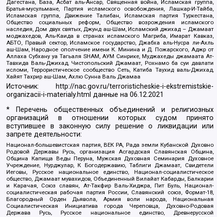
Дагестана, База, Асбат аль-Ансар, Священная война, Исламская группа,
Братья-мусульмане, Партия исламского освобождения, Лашкар-И-Тайба,
Исламская группа, Движение Талибан, Исламская партия Туркестана,
Общество социальных реформ, Общество возрождения исламского
наследия, Дом двух святых, Джунд аш-Шам, Исламский джихад – Джамаат
моджахедов, Аль-Каида в странах исламского Магриба, Имарат Кавказ,
АБТО, Правый сектор, Исламское государство, Джабха аль-Нусра ли-Ахль
аш-Шам, Народное ополчение имени К. Минина и Д. Пожарского, Аджр от
Аллаха Субхану уа Тагьаля SHAM, АУМ Синрике, Муджахеды джамаата Ат-
Тавхида Валь-Джихад, Чистопольский Джамаат, Рохнамо ба суи давлати
исломи, Террористическое сообщество Сеть, Катиба Таухид валь-Джихад,
Хайят Тахрир аш-Шам, Ахлю Сунна Валь Джамаа
Источник:
http://nac.gov.ru/terroristicheskie-i-ekstremistskie-
organizacii-i-materialy.html
данные на
06.12.2021
* Перечень общественных объединений и религиозных
организаций в отношении которых судом принято
вступившее в законную силу решение о ликвидации или
запрете деятельности:
Национал-большевистская партия, ВЕК РА, Рада земли Кубанской Духовно
Родовой Державы Русь, организация Асгардская Славянская Община,
Община Капища Веды Перуна, Мужская Духовная Семинария Духовное
Учреждение, Нурджулар, К Богодержавию, Таблиги Джамаат, Свидетели
Иеговы, Русское национальное единство, Национал-социалистическое
общество, Джамаат мувахидов, Объединенный Вилайат Кабарды, Балкарии
и Карачая, Союз славян, Ат-Такфир Валь-Хиджра, Пит Буль, Национал-
социалистическая рабочая партия России, Славянский союз, Формат-18,
Благородный Орден Дьявола, Армия воли народа, Национальная
Социалистическая Инициатива города Череповца, Духовно-Родовая
Держава Русь, Русское национальное единство, Древнерусской