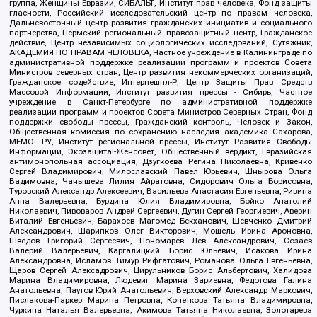
группа, Женщины Евразии, СИБАЛЬТ, Институт прав человека, Фонд защиты
гласности, Российский исследовательский центр по правам человека,
Дальневосточный центр развития гражданских инициатив и социального
партнерства, Пермский региональный правозащитный центр, Гражданское
действие, Центр независимых социологических исследований, Сутяжник,
АКАДЕМИЯ ПО ПРАВАМ ЧЕЛОВЕКА, Частное учреждение в Калининграде по
административной поддержке реализации программ и проектов Совета
Министров северных стран, Центр развития некоммерческих организаций,
Гражданское содействие, Интернешнл-Р, Центр Защиты Прав Средств
Массовой Информации, Институт развития прессы - Сибирь, Частное
учреждение в Санкт-Петербурге по административной поддержке
реализации программ и проектов Совета Министров Северных Стран, Фонд
поддержки свободы прессы, Гражданский контроль, Человек и Закон,
Общественная комиссия по сохранению наследия академика Сахарова,
МЕМО. РУ, Институт региональной прессы, Институт Развития Свободы
Информации, Экозащита!-Женсовет, Общественный вердикт, Евразийская
антимонопольная ассоциация, Дзугкоева Регина Николаевна, Кривенко
Сергей Владимирович, Милославский Павел Юрьевич, Шнырова Ольга
Вадимовна, Чанышева Лилия Айратовна, Сидорович Ольга Борисовна,
Туровский Александр Алексеевич, Васильева Анастасия Евгеньевна, Ривина
Анна Валерьевна, Бурдина Юлия Владимировна, Бойко Анатолий
Николаевич, Пивоваров Андрей Сергеевич, Дугин Сергей Георгиевич, Аверин
Виталий Евгеньевич, Барахоев Магомед Бекханович, Шевченко Дмитрий
Александрович, Шарипков Олег Викторович, Мошель Ирина Ароновна,
Шведов Григорий Сергеевич, Пономарев Лев Александрович, Созаев
Валерий Валерьевич, Каргалицкий Борис Юльевич, Исакова Ирина
Александровна, Исламов Тимур Рифгатович, Романова Ольга Евгеньевна,
Щаров Сергей Алексадрович, Цирульников Борис Альбертович, Халидова
Марина Владимировна, Людевиг Марина Зариевна, Федотова Галина
Анатольевна, Паутов Юрий Анатольевич, Верховский Александр Маркович,
Пислакова-Паркер Марина Петровна, Кочеткова Татьяна Владимировна,
Чуркина Наталья Валерьевна, Акимова Татьяна Николаевна, Золотарева