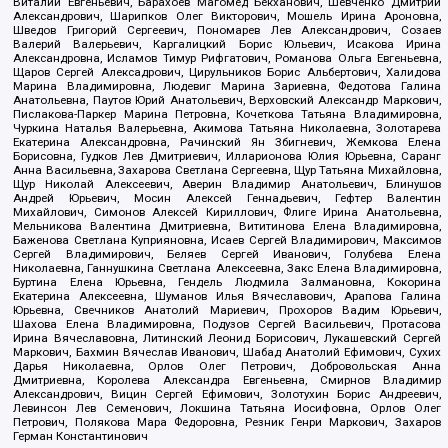
Виталий Евгеньевич, Барахоев Магомед Бекханович, Шевченко Дмитрий
Александрович, Шарипков Олег Викторович, Мошель Ирина Ароновна,
Шведов Григорий Сергеевич, Пономарев Лев Александрович, Созаев
Валерий Валерьевич, Каргалицкий Борис Юльевич, Исакова Ирина
Александровна, Исламов Тимур Рифгатович, Романова Ольга Евгеньевна,
Щаров Сергей Алексадрович, Цирульников Борис Альбертович, Халидова
Марина Владимировна, Людевиг Марина Зариевна, Федотова Галина
Анатольевна, Паутов Юрий Анатольевич, Верховский Александр Маркович,
Пислакова-Паркер Марина Петровна, Кочеткова Татьяна Владимировна,
Чуркина Наталья Валерьевна, Акимова Татьяна Николаевна, Золотарева
Екатерина Александровна, Рачинский Ян Збигневич, Жемкова Елена
Борисовна, Гудков Лев Дмитриевич, Илларионова Юлия Юрьевна, Саранг
Анна Васильевна, Захарова Светлана Сергеевна, Щур Татьяна Михайловна,
Щур Николай Алексеевич, Аверин Владимир Анатольевич, Блинушов
Андрей Юрьевич, Мосин Алексей Геннадьевич, Гефтер Валентин
Михайлович, Симонов Алексей Кириллович, Флиге Ирина Анатольевна,
Мельникова Валентина Дмитриевна, Вититинова Елена Владимировна,
Баженова Светлана Куприяновна, Исаев Сергей Владимирович, Максимов
Сергей Владимирович, Беляев Сергей Иванович, Голубева Елена
Николаевна, Ганнушкина Светлана Алексеевна, Закс Елена Владимировна,
Буртина Елена Юрьевна, Гендель Людмила Залмановна, Кокорина
Екатерина Алексеевна, Шуманов Илья Вячеславович, Арапова Галина
Юрьевна, Свечников Анатолий Мариевич, Прохоров Вадим Юрьевич,
Шахова Елена Владимировна, Подузов Сергей Васильевич, Протасова
Ирина Вячеславовна, Литинский Леонид Борисович, Лукашевский Сергей
Маркович, Бахмин Вячеслав Иванович, Шабад Анатолий Ефимович, Сухих
Дарья Николаевна, Орлов Олег Петрович, Добровольская Анна
Дмитриевна, Королева Александра Евгеньевна, Смирнов Владимир
Александрович, Вицин Сергей Ефимович, Золотухин Борис Андреевич,
Левинсон Лев Семенович, Локшина Татьяна Иосифовна, Орлов Олег
Петрович, Полякова Мара Федоровна, Резник Генри Маркович, Захаров
Герман Константинович