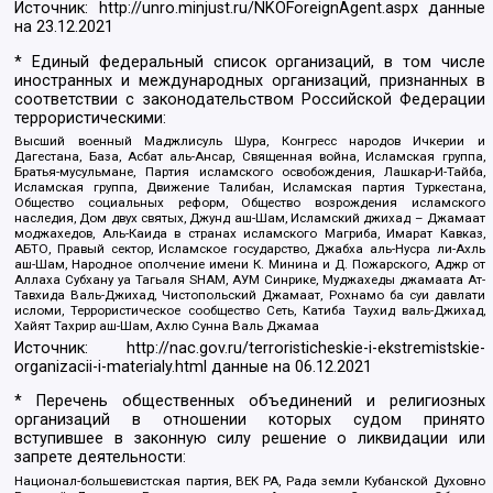
Источник:
http://unro.minjust.ru/NKOForeignAgent.aspx
данные
на
23.12.2021
* Единый федеральный список организаций, в том числе
иностранных и международных организаций, признанных в
соответствии с законодательством Российской Федерации
террористическими:
Высший военный Маджлисуль Шура, Конгресс народов Ичкерии и
Дагестана, База, Асбат аль-Ансар, Священная война, Исламская группа,
Братья-мусульмане, Партия исламского освобождения, Лашкар-И-Тайба,
Исламская группа, Движение Талибан, Исламская партия Туркестана,
Общество социальных реформ, Общество возрождения исламского
наследия, Дом двух святых, Джунд аш-Шам, Исламский джихад – Джамаат
моджахедов, Аль-Каида в странах исламского Магриба, Имарат Кавказ,
АБТО, Правый сектор, Исламское государство, Джабха аль-Нусра ли-Ахль
аш-Шам, Народное ополчение имени К. Минина и Д. Пожарского, Аджр от
Аллаха Субхану уа Тагьаля SHAM, АУМ Синрике, Муджахеды джамаата Ат-
Тавхида Валь-Джихад, Чистопольский Джамаат, Рохнамо ба суи давлати
исломи, Террористическое сообщество Сеть, Катиба Таухид валь-Джихад,
Хайят Тахрир аш-Шам, Ахлю Сунна Валь Джамаа
Источник:
http://nac.gov.ru/terroristicheskie-i-ekstremistskie-
organizacii-i-materialy.html
данные на
06.12.2021
* Перечень общественных объединений и религиозных
организаций в отношении которых судом принято
вступившее в законную силу решение о ликвидации или
запрете деятельности:
Национал-большевистская партия, ВЕК РА, Рада земли Кубанской Духовно