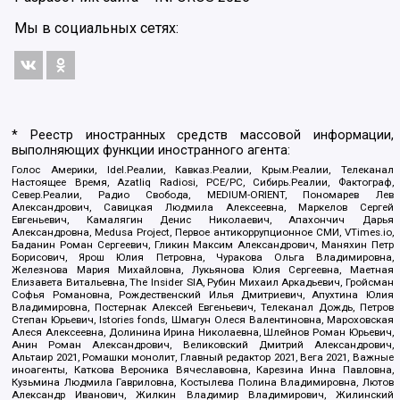
Мы в социальных сетях:
* Реестр иностранных средств массовой информации,
выполняющих функции иностранного агента:
Голос Америки, Idel.Реалии, Кавказ.Реалии, Крым.Реалии, Телеканал
Настоящее Время, Azatliq Radiosi, PCE/PC, Сибирь.Реалии, Фактограф,
Север.Реалии, Радио Свобода, MEDIUM-ORIENT, Пономарев Лев
Александрович, Савицкая Людмила Алексеевна, Маркелов Сергей
Евгеньевич, Камалягин Денис Николаевич, Апахончич Дарья
Александровна, Medusa Project, Первое антикоррупционное СМИ, VTimes.io,
Баданин Роман Сергеевич, Гликин Максим Александрович, Маняхин Петр
Борисович, Ярош Юлия Петровна, Чуракова Ольга Владимировна,
Железнова Мария Михайловна, Лукьянова Юлия Сергеевна, Маетная
Елизавета Витальевна, The Insider SIA, Рубин Михаил Аркадьевич, Гройсман
Софья Романовна, Рождественский Илья Дмитриевич, Апухтина Юлия
Владимировна, Постернак Алексей Евгеньевич, Телеканал Дождь, Петров
Степан Юрьевич, Istories fonds, Шмагун Олеся Валентиновна, Мароховская
Алеся Алексеевна, Долинина Ирина Николаевна, Шлейнов Роман Юрьевич,
Анин Роман Александрович, Великовский Дмитрий Александрович,
Альтаир 2021, Ромашки монолит, Главный редактор 2021, Вега 2021, Важные
иноагенты, Каткова Вероника Вячеславовна, Карезина Инна Павловна,
Кузьмина Людмила Гавриловна, Костылева Полина Владимировна, Лютов
Александр Иванович, Жилкин Владимир Владимирович, Жилинский