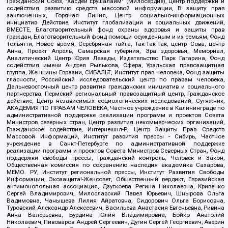
Гражданский Союз, "Хасдей Ерушалаим" (Милосердие), Центр поддержки и
содействия развитию средств массовой информации, В защиту прав
заключенных, Горячая Линия, Центр социально-информационных
инициатив Действие, Институт глобализации и социальных движений,
ВМЕСТЕ, Благотворительный фонд охраны здоровья и защиты прав
граждан, Благотворительный фонд помощи осужденным и их семьям, Фонд
Тольятти, Новое время, Серебряная тайга, Так-Так-Так, центр Сова, центр
Анна, Проект Апрель, Самарская губерния, Эра здоровья, Мемориал,
Аналитический Центр Юрия Левады, Издательство Парк Гагарина, Фонд
содействия имени Андрея Рылькова, Сфера, Уральская правозащитная
группа, Женщины Евразии, СИБАЛЬТ, Институт прав человека, Фонд защиты
гласности, Российский исследовательский центр по правам человека,
Дальневосточный центр развития гражданских инициатив и социального
партнерства, Пермский региональный правозащитный центр, Гражданское
действие, Центр независимых социологических исследований, Сутяжник,
АКАДЕМИЯ ПО ПРАВАМ ЧЕЛОВЕКА, Частное учреждение в Калининграде по
административной поддержке реализации программ и проектов Совета
Министров северных стран, Центр развития некоммерческих организаций,
Гражданское содействие, Интернешнл-Р, Центр Защиты Прав Средств
Массовой Информации, Институт развития прессы - Сибирь, Частное
учреждение в Санкт-Петербурге по административной поддержке
реализации программ и проектов Совета Министров Северных Стран, Фонд
поддержки свободы прессы, Гражданский контроль, Человек и Закон,
Общественная комиссия по сохранению наследия академика Сахарова,
МЕМО. РУ, Институт региональной прессы, Институт Развития Свободы
Информации, Экозащита!-Женсовет, Общественный вердикт, Евразийская
антимонопольная ассоциация, Дзугкоева Регина Николаевна, Кривенко
Сергей Владимирович, Милославский Павел Юрьевич, Шнырова Ольга
Вадимовна, Чанышева Лилия Айратовна, Сидорович Ольга Борисовна,
Туровский Александр Алексеевич, Васильева Анастасия Евгеньевна, Ривина
Анна Валерьевна, Бурдина Юлия Владимировна, Бойко Анатолий
Николаевич, Пивоваров Андрей Сергеевич, Дугин Сергей Георгиевич, Аверин