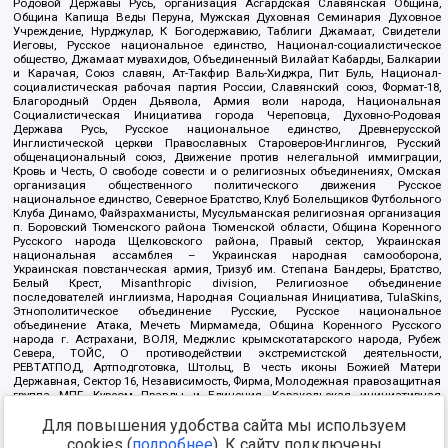
Родовой Державы Русь, организация Асгардская Славянская Община,
Община Капища Веды Перуна, Мужская Духовная Семинария Духовное
Учреждение, Нурджулар, К Богодержавию, Таблиги Джамаат, Свидетели
Иеговы, Русское национальное единство, Национал-социалистическое
общество, Джамаат мувахидов, Объединенный Вилайат Кабарды, Балкарии
и Карачая, Союз славян, Ат-Такфир Валь-Хиджра, Пит Буль, Национал-
социалистическая рабочая партия России, Славянский союз, Формат-18,
Благородный Орден Дьявола, Армия воли народа, Национальная
Социалистическая Инициатива города Череповца, Духовно-Родовая
Держава Русь, Русское национальное единство, Древнерусской
Инглистической церкви Православных Староверов-Инглингов, Русский
общенациональный союз, Движение против нелегальной иммиграции,
Кровь и Честь, О свободе совести и о религиозных объединениях, Омская
организация общественного политического движения Русское
национальное единство, Северное Братство, Клуб Болельщиков Футбольного
Клуба Динамо, Файзрахманисты, Мусульманская религиозная организация
п. Боровский Тюменского района Тюменской области, Община Коренного
Русского народа Щелковского района, Правый сектор, Украинская
национальная ассамблея – Украинская народная самооборона,
Украинская повстанческая армия, Тризуб им. Степана Бандеры, Братство,
Белый Крест, Misanthropic division, Религиозное объединение
последователей инглиизма, Народная Социальная Инициатива, TulaSkins,
Этнополитическое объединение Русские, Русское национальное
объединение Атака, Мечеть Мирмамеда, Община Коренного Русского
народа г. Астрахани, ВОЛЯ, Меджлис крымскотатарского народа, Рубеж
Севера, ТОЙС, О противодействии экстремистской деятельности,
РЕВТАТПОД, Артподготовка, Штольц, В честь иконы Божией Матери
Державная, Сектор 16, Независимость, Фирма, Молодежная правозащитная
группа МПГ, Курсом Правды и Единения, Каракольская инициативная
группа, Автоград Крю, Союз Славянских Сил Руси, Алля-Аят,
Благотворительный пансионат Ак Умут, Русская республика Русь,
Для повышения удобства сайта мы используем
Арестантское уголовное единство, Башкорт, Нация и свобода, W.H.С., Фалунь
cookies (
подробнее
). К сайту подключены