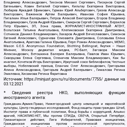
Владимир Александрович, Тихонов Михаил Сергеевич, Пискунов Сергей
Евгеньевич, Ковин Виталий Сергеевич, Кильтау Екатерина Викторовна,
Любарев Аркадий Ефимович, Гурман Юрий Альбертович, Грезев Александр
Викторович, Важенков Артем Валерьевич, Иванова София Юрьевна,
Пигалкин Илья Валерьевич, Петров Алексей Викторович, Егоров Владимир
Владимирович, Гусев Андрей Юрьевич, Смирнов Сергей Сергеевич, Верзилов
Петр Юрьевич, ЗП, Зона права, ЖУРНАЛИСТ-ИНОСТРАННЫЙ АГЕНТ,
Вольтская Татьяна Анатольевна, Клепиковская Екатерина Дмитриевна,
Сотников Даниил Владимирович, Захаров Андрей Вячеславович, Симонов
Евгений Алексеевич, Сурначева Елизавета Дмитриевна, Соловьева Елена
Анатольевна, Арапова Галина Юрьевна, Перл Роман Александрович, МЕМО,
Mason G.E.S. Anonymous Foundation, Stichting Bellingcat, Якутия – Наше
Мнение, Москоу диджитал медиа, РС-Балт, Заговора Максим
Александрович, Ветошкина Валерия Валерьевна, Павлов Иван Юрьевич,
Скворцова Елена Сергеевна, Оленичев Максим Владимирович, Как бы
инагент, Кочетков Игорь Викторович, Иркутский союз библиофилов, Честные
выборы, Нобелевский призыв, Еланчик Олег Александрович, Григорьева
Алина Александровна, Григорьев Андрей Валерьевич , Гималова Регина
Эмилевна, Хисамова Регина Фаритовна
Источник:
https://minjust.gov.ru/ru/documents/7755/
данные на
03.12.2021
* Сведения реестра НКО, выполняющих функции
иностранного агента:
Гражданин.Армия.Право, Нижегородский центр немецкой и европейской
культуры, Центр гендерных исследований, Фонд защиты прав граждан Штаб,
Институт права и публичной политики, Фонд борьбы с коррупцией, Альянс
врачей, НАСИЛИЮ.НЕТ, Мы против СПИДа, СВЕЧА, Открытый Петербург,
Гуманитарное действие, Лига Избирателей, Правовая инициатива,
Гражданская инициатива против экологической преступности,