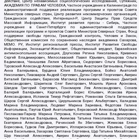
действие, Центр независимых социологических исследований, Сутяжник,
АКАДЕМИЯ ПО ПРАВАМ ЧЕЛОВЕКА, Частное учреждение в Калининграде по
административной поддержке реализации программ и проектов Совета
Министров северных стран, Центр развития некоммерческих организаций,
Гражданское содействие, Интернешнл-Р, Центр Защиты Прав Средств
Массовой Информации, Институт развития прессы - Сибирь, Частное
учреждение в Санкт-Петербурге по административной поддержке
реализации программ и проектов Совета Министров Северных Стран, Фонд
поддержки свободы прессы, Гражданский контроль, Человек и Закон,
Общественная комиссия по сохранению наследия академика Сахарова,
МЕМО. РУ, Институт региональной прессы, Институт Развития Свободы
Информации, Экозащита!-Женсовет, Общественный вердикт, Евразийская
антимонопольная ассоциация, Дзугкоева Регина Николаевна, Кривенко
Сергей Владимирович, Милославский Павел Юрьевич, Шнырова Ольга
Вадимовна, Чанышева Лилия Айратовна, Сидорович Ольга Борисовна,
Туровский Александр Алексеевич, Васильева Анастасия Евгеньевна, Ривина
Анна Валерьевна, Бурдина Юлия Владимировна, Бойко Анатолий
Николаевич, Пивоваров Андрей Сергеевич, Дугин Сергей Георгиевич, Аверин
Виталий Евгеньевич, Барахоев Магомед Бекханович, Шевченко Дмитрий
Александрович, Шарипков Олег Викторович, Мошель Ирина Ароновна,
Шведов Григорий Сергеевич, Пономарев Лев Александрович, Созаев
Валерий Валерьевич, Каргалицкий Борис Юльевич, Исакова Ирина
Александровна, Исламов Тимур Рифгатович, Романова Ольга Евгеньевна,
Щаров Сергей Алексадрович, Цирульников Борис Альбертович, Халидова
Марина Владимировна, Людевиг Марина Зариевна, Федотова Галина
Анатольевна, Паутов Юрий Анатольевич, Верховский Александр Маркович,
Пислакова-Паркер Марина Петровна, Кочеткова Татьяна Владимировна,
Чуркина Наталья Валерьевна, Акимова Татьяна Николаевна, Золотарева
Екатерина Александровна, Рачинский Ян Збигневич, Жемкова Елена
Борисовна, Гудков Лев Дмитриевич, Илларионова Юлия Юрьевна, Саранг
Анна Васильевна, Захарова Светлана Сергеевна, Щур Татьяна Михайловна,
Щур Николай Алексеевич, Аверин Владимир Анатольевич, Блинушов