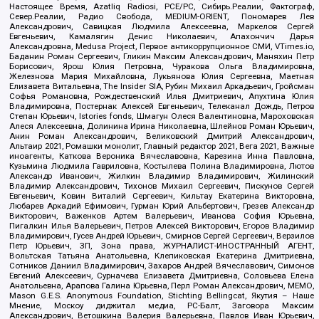
Настоящее Время, Azatliq Radiosi, PCE/PC, Сибирь.Реалии, Фактограф,
Север.Реалии, Радио Свобода, MEDIUM-ORIENT, Пономарев Лев
Александрович, Савицкая Людмила Алексеевна, Маркелов Сергей
Евгеньевич, Камалягин Денис Николаевич, Апахончич Дарья
Александровна, Medusa Project, Первое антикоррупционное СМИ, VTimes.io,
Баданин Роман Сергеевич, Гликин Максим Александрович, Маняхин Петр
Борисович, Ярош Юлия Петровна, Чуракова Ольга Владимировна,
Железнова Мария Михайловна, Лукьянова Юлия Сергеевна, Маетная
Елизавета Витальевна, The Insider SIA, Рубин Михаил Аркадьевич, Гройсман
Софья Романовна, Рождественский Илья Дмитриевич, Апухтина Юлия
Владимировна, Постернак Алексей Евгеньевич, Телеканал Дождь, Петров
Степан Юрьевич, Istories fonds, Шмагун Олеся Валентиновна, Мароховская
Алеся Алексеевна, Долинина Ирина Николаевна, Шлейнов Роман Юрьевич,
Анин Роман Александрович, Великовский Дмитрий Александрович,
Альтаир 2021, Ромашки монолит, Главный редактор 2021, Вега 2021, Важные
иноагенты, Каткова Вероника Вячеславовна, Карезина Инна Павловна,
Кузьмина Людмила Гавриловна, Костылева Полина Владимировна, Лютов
Александр Иванович, Жилкин Владимир Владимирович, Жилинский
Владимир Александрович, Тихонов Михаил Сергеевич, Пискунов Сергей
Евгеньевич, Ковин Виталий Сергеевич, Кильтау Екатерина Викторовна,
Любарев Аркадий Ефимович, Гурман Юрий Альбертович, Грезев Александр
Викторович, Важенков Артем Валерьевич, Иванова София Юрьевна,
Пигалкин Илья Валерьевич, Петров Алексей Викторович, Егоров Владимир
Владимирович, Гусев Андрей Юрьевич, Смирнов Сергей Сергеевич, Верзилов
Петр Юрьевич, ЗП, Зона права, ЖУРНАЛИСТ-ИНОСТРАННЫЙ АГЕНТ,
Вольтская Татьяна Анатольевна, Клепиковская Екатерина Дмитриевна,
Сотников Даниил Владимирович, Захаров Андрей Вячеславович, Симонов
Евгений Алексеевич, Сурначева Елизавета Дмитриевна, Соловьева Елена
Анатольевна, Арапова Галина Юрьевна, Перл Роман Александрович, МЕМО,
Mason G.E.S. Anonymous Foundation, Stichting Bellingcat, Якутия – Наше
Мнение, Москоу диджитал медиа, РС-Балт, Заговора Максим
Александрович, Ветошкина Валерия Валерьевна, Павлов Иван Юрьевич,