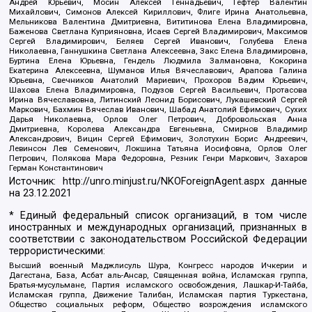
Андрей Юрьевич, Мосин Алексей Геннадьевич, Гефтер Валентин
Михайлович, Симонов Алексей Кириллович, Флиге Ирина Анатольевна,
Мельникова Валентина Дмитриевна, Вититинова Елена Владимировна,
Баженова Светлана Куприяновна, Исаев Сергей Владимирович, Максимов
Сергей Владимирович, Беляев Сергей Иванович, Голубева Елена
Николаевна, Ганнушкина Светлана Алексеевна, Закс Елена Владимировна,
Буртина Елена Юрьевна, Гендель Людмила Залмановна, Кокорина
Екатерина Алексеевна, Шуманов Илья Вячеславович, Арапова Галина
Юрьевна, Свечников Анатолий Мариевич, Прохоров Вадим Юрьевич,
Шахова Елена Владимировна, Подузов Сергей Васильевич, Протасова
Ирина Вячеславовна, Литинский Леонид Борисович, Лукашевский Сергей
Маркович, Бахмин Вячеслав Иванович, Шабад Анатолий Ефимович, Сухих
Дарья Николаевна, Орлов Олег Петрович, Добровольская Анна
Дмитриевна, Королева Александра Евгеньевна, Смирнов Владимир
Александрович, Вицин Сергей Ефимович, Золотухин Борис Андреевич,
Левинсон Лев Семенович, Локшина Татьяна Иосифовна, Орлов Олег
Петрович, Полякова Мара Федоровна, Резник Генри Маркович, Захаров
Герман Константинович
Источник:
http://unro.minjust.ru/NKOForeignAgent.aspx
данные
на
23.12.2021
* Единый федеральный список организаций, в том числе
иностранных и международных организаций, признанных в
соответствии с законодательством Российской Федерации
террористическими:
Высший военный Маджлисуль Шура, Конгресс народов Ичкерии и
Дагестана, База, Асбат аль-Ансар, Священная война, Исламская группа,
Братья-мусульмане, Партия исламского освобождения, Лашкар-И-Тайба,
Исламская группа, Движение Талибан, Исламская партия Туркестана,
Общество социальных реформ, Общество возрождения исламского