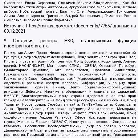
Скворцова Елена Сергеевна, Оленичев Максим Владимирович, Как бы
инагент, Кочетков Игорь Викторович, Иркутский союз библиофилов, Честные
выборы, Нобелевский призыв, Еланчик Олег Александрович, Григорьева
Алина Александровна, Григорьев Андрей Валерьевич , Гималова Регина
Эмилевна, Хисамова Регина Фаритовна
Источник:
https://minjust.gov.ru/ru/documents/7755/
данные на
03.12.2021
* Сведения реестра НКО, выполняющих функции
иностранного агента:
Гражданин.Армия.Право, Нижегородский центр немецкой и европейской
культуры, Центр гендерных исследований, Фонд защиты прав граждан Штаб,
Институт права и публичной политики, Фонд борьбы с коррупцией, Альянс
врачей, НАСИЛИЮ.НЕТ, Мы против СПИДа, СВЕЧА, Открытый Петербург,
Гуманитарное действие, Лига Избирателей, Правовая инициатива,
Гражданская инициатива против экологической преступности,
Гражданский Союз, "Хасдей Ерушалаим" (Милосердие), Центр поддержки и
содействия развитию средств массовой информации, В защиту прав
заключенных, Горячая Линия, Центр социально-информационных
инициатив Действие, Институт глобализации и социальных движений,
ВМЕСТЕ, Благотворительный фонд охраны здоровья и защиты прав
граждан, Благотворительный фонд помощи осужденным и их семьям, Фонд
Тольятти, Новое время, Серебряная тайга, Так-Так-Так, центр Сова, центр
Анна, Проект Апрель, Самарская губерния, Эра здоровья, Мемориал,
Аналитический Центр Юрия Левады, Издательство Парк Гагарина, Фонд
содействия имени Андрея Рылькова, Сфера, Уральская правозащитная
группа, Женщины Евразии, СИБАЛЬТ, Институт прав человека, Фонд защиты
гласности, Российский исследовательский центр по правам человека,
Дальневосточный центр развития гражданских инициатив и социального
партнерства, Пермский региональный правозащитный центр, Гражданское