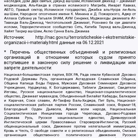
наследия, Дом двух святых, Джунд аш-Шам, Исламский джихад – Джамаат
моджахедов, Аль-Каида в странах исламского Магриба, Имарат Кавказ,
АБТО, Правый сектор, Исламское государство, Джабха аль-Нусра ли-Ахль
аш-Шам, Народное ополчение имени К. Минина и Д. Пожарского, Аджр от
Аллаха Субхану уа Тагьаля SHAM, АУМ Синрике, Муджахеды джамаата Ат-
Тавхида Валь-Джихад, Чистопольский Джамаат, Рохнамо ба суи давлати
исломи, Террористическое сообщество Сеть, Катиба Таухид валь-Джихад,
Хайят Тахрир аш-Шам, Ахлю Сунна Валь Джамаа
Источник:
http://nac.gov.ru/terroristicheskie-i-ekstremistskie-
organizacii-i-materialy.html
данные на
06.12.2021
* Перечень общественных объединений и религиозных
организаций в отношении которых судом принято
вступившее в законную силу решение о ликвидации или
запрете деятельности:
Национал-большевистская партия, ВЕК РА, Рада земли Кубанской Духовно
Родовой Державы Русь, организация Асгардская Славянская Община,
Община Капища Веды Перуна, Мужская Духовная Семинария Духовное
Учреждение, Нурджулар, К Богодержавию, Таблиги Джамаат, Свидетели
Иеговы, Русское национальное единство, Национал-социалистическое
общество, Джамаат мувахидов, Объединенный Вилайат Кабарды, Балкарии
и Карачая, Союз славян, Ат-Такфир Валь-Хиджра, Пит Буль, Национал-
социалистическая рабочая партия России, Славянский союз, Формат-18,
Благородный Орден Дьявола, Армия воли народа, Национальная
Социалистическая Инициатива города Череповца, Духовно-Родовая
Держава Русь, Русское национальное единство, Древнерусской
Инглистической церкви Православных Староверов-Инглингов, Русский
общенациональный союз, Движение против нелегальной иммиграции,
Кровь и Честь, О свободе совести и о религиозных объединениях, Омская
организация общественного политического движения Русское