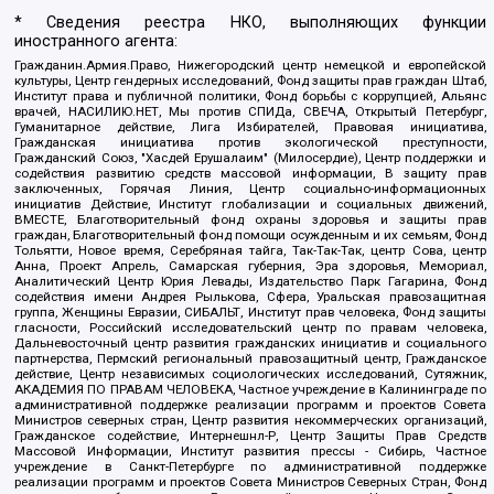
* Сведения реестра НКО, выполняющих функции
иностранного агента:
Гражданин.Армия.Право, Нижегородский центр немецкой и европейской
культуры, Центр гендерных исследований, Фонд защиты прав граждан Штаб,
Институт права и публичной политики, Фонд борьбы с коррупцией, Альянс
врачей, НАСИЛИЮ.НЕТ, Мы против СПИДа, СВЕЧА, Открытый Петербург,
Гуманитарное действие, Лига Избирателей, Правовая инициатива,
Гражданская инициатива против экологической преступности,
Гражданский Союз, "Хасдей Ерушалаим" (Милосердие), Центр поддержки и
содействия развитию средств массовой информации, В защиту прав
заключенных, Горячая Линия, Центр социально-информационных
инициатив Действие, Институт глобализации и социальных движений,
ВМЕСТЕ, Благотворительный фонд охраны здоровья и защиты прав
граждан, Благотворительный фонд помощи осужденным и их семьям, Фонд
Тольятти, Новое время, Серебряная тайга, Так-Так-Так, центр Сова, центр
Анна, Проект Апрель, Самарская губерния, Эра здоровья, Мемориал,
Аналитический Центр Юрия Левады, Издательство Парк Гагарина, Фонд
содействия имени Андрея Рылькова, Сфера, Уральская правозащитная
группа, Женщины Евразии, СИБАЛЬТ, Институт прав человека, Фонд защиты
гласности, Российский исследовательский центр по правам человека,
Дальневосточный центр развития гражданских инициатив и социального
партнерства, Пермский региональный правозащитный центр, Гражданское
действие, Центр независимых социологических исследований, Сутяжник,
АКАДЕМИЯ ПО ПРАВАМ ЧЕЛОВЕКА, Частное учреждение в Калининграде по
административной поддержке реализации программ и проектов Совета
Министров северных стран, Центр развития некоммерческих организаций,
Гражданское содействие, Интернешнл-Р, Центр Защиты Прав Средств
Массовой Информации, Институт развития прессы - Сибирь, Частное
учреждение в Санкт-Петербурге по административной поддержке
реализации программ и проектов Совета Министров Северных Стран, Фонд