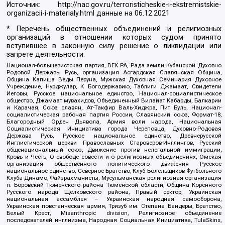
Источник:
http://nac.gov.ru/terroristicheskie-i-ekstremistskie-
organizacii-i-materialy.html
данные на
06.12.2021
* Перечень общественных объединений и религиозных
организаций в отношении которых судом принято
вступившее в законную силу решение о ликвидации или
запрете деятельности:
Национал-большевистская партия, ВЕК РА, Рада земли Кубанской Духовно
Родовой Державы Русь, организация Асгардская Славянская Община,
Община Капища Веды Перуна, Мужская Духовная Семинария Духовное
Учреждение, Нурджулар, К Богодержавию, Таблиги Джамаат, Свидетели
Иеговы, Русское национальное единство, Национал-социалистическое
общество, Джамаат мувахидов, Объединенный Вилайат Кабарды, Балкарии
и Карачая, Союз славян, Ат-Такфир Валь-Хиджра, Пит Буль, Национал-
социалистическая рабочая партия России, Славянский союз, Формат-18,
Благородный Орден Дьявола, Армия воли народа, Национальная
Социалистическая Инициатива города Череповца, Духовно-Родовая
Держава Русь, Русское национальное единство, Древнерусской
Инглистической церкви Православных Староверов-Инглингов, Русский
общенациональный союз, Движение против нелегальной иммиграции,
Кровь и Честь, О свободе совести и о религиозных объединениях, Омская
организация общественного политического движения Русское
национальное единство, Северное Братство, Клуб Болельщиков Футбольного
Клуба Динамо, Файзрахманисты, Мусульманская религиозная организация
п. Боровский Тюменского района Тюменской области, Община Коренного
Русского народа Щелковского района, Правый сектор, Украинская
национальная ассамблея – Украинская народная самооборона,
Украинская повстанческая армия, Тризуб им. Степана Бандеры, Братство,
Белый Крест, Misanthropic division, Религиозное объединение
последователей инглиизма, Народная Социальная Инициатива, TulaSkins,