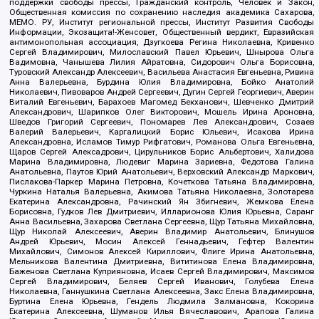
поддержки свободы прессы, Гражданский контроль, Человек и Закон,
Общественная комиссия по сохранению наследия академика Сахарова,
МЕМО. РУ, Институт региональной прессы, Институт Развития Свободы
Информации, Экозащита!-Женсовет, Общественный вердикт, Евразийская
антимонопольная ассоциация, Дзугкоева Регина Николаевна, Кривенко
Сергей Владимирович, Милославский Павел Юрьевич, Шнырова Ольга
Вадимовна, Чанышева Лилия Айратовна, Сидорович Ольга Борисовна,
Туровский Александр Алексеевич, Васильева Анастасия Евгеньевна, Ривина
Анна Валерьевна, Бурдина Юлия Владимировна, Бойко Анатолий
Николаевич, Пивоваров Андрей Сергеевич, Дугин Сергей Георгиевич, Аверин
Виталий Евгеньевич, Барахоев Магомед Бекханович, Шевченко Дмитрий
Александрович, Шарипков Олег Викторович, Мошель Ирина Ароновна,
Шведов Григорий Сергеевич, Пономарев Лев Александрович, Созаев
Валерий Валерьевич, Каргалицкий Борис Юльевич, Исакова Ирина
Александровна, Исламов Тимур Рифгатович, Романова Ольга Евгеньевна,
Щаров Сергей Алексадрович, Цирульников Борис Альбертович, Халидова
Марина Владимировна, Людевиг Марина Зариевна, Федотова Галина
Анатольевна, Паутов Юрий Анатольевич, Верховский Александр Маркович,
Пислакова-Паркер Марина Петровна, Кочеткова Татьяна Владимировна,
Чуркина Наталья Валерьевна, Акимова Татьяна Николаевна, Золотарева
Екатерина Александровна, Рачинский Ян Збигневич, Жемкова Елена
Борисовна, Гудков Лев Дмитриевич, Илларионова Юлия Юрьевна, Саранг
Анна Васильевна, Захарова Светлана Сергеевна, Щур Татьяна Михайловна,
Щур Николай Алексеевич, Аверин Владимир Анатольевич, Блинушов
Андрей Юрьевич, Мосин Алексей Геннадьевич, Гефтер Валентин
Михайлович, Симонов Алексей Кириллович, Флиге Ирина Анатольевна,
Мельникова Валентина Дмитриевна, Вититинова Елена Владимировна,
Баженова Светлана Куприяновна, Исаев Сергей Владимирович, Максимов
Сергей Владимирович, Беляев Сергей Иванович, Голубева Елена
Николаевна, Ганнушкина Светлана Алексеевна, Закс Елена Владимировна,
Буртина Елена Юрьевна, Гендель Людмила Залмановна, Кокорина
Екатерина Алексеевна, Шуманов Илья Вячеславович, Арапова Галина