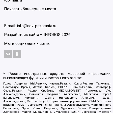
top.mail.ru
Показать баннерные места
E-mail: info@nov-pitkaranta.ru
Разработчик сайта –
INFOROS
2026
Мы в социальных сетях:
* Реестр иностранных средств массовой информации,
выполняющих функции иностранного агента:
Голос Америки, Idel.Реалии, Кавказ.Реалии, Крым.Реалии, Телеканал
Настоящее Время, Azatliq Radiosi, PCE/PC, Сибирь.Реалии, Фактограф,
Север.Реалии, Радио Свобода, MEDIUM-ORIENT, Пономарев Лев
Александрович, Савицкая Людмила Алексеевна, Маркелов Сергей
Евгеньевич, Камалягин Денис Николаевич, Апахончич Дарья
Александровна, Medusa Project, Первое антикоррупционное СМИ, VTimes.io,
Баданин Роман Сергеевич, Гликин Максим Александрович, Маняхин Петр
Борисович, Ярош Юлия Петровна, Чуракова Ольга Владимировна,
Железнова Мария Михайловна, Лукьянова Юлия Сергеевна, Маетная