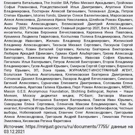
Елизавета Витальевна, The Insider SIA, Рубин Михаил Аркадьевич, Гройсман
Софья Романовна, Рождественский Илья Дмитриевич, Апухтина Юлия
Владимировна, Постернак Алексей Евгеньевич, Телеканал Дождь, Петров
Степан Юрьевич, Istories fonds, Шмагун Олеся Валентиновна, Мароховская
Алеся Алексеевна, Долинина Ирина Николаевна, Шлейнов Роман Юрьевич,
Анин Роман Александрович, Великовский Дмитрий Александрович,
Альтаир 2021, Ромашки монолит, Главный редактор 2021, Вега 2021, Важные
иноагенты, Каткова Вероника Вячеславовна, Карезина Инна Павловна,
Кузьмина Людмила Гавриловна, Костылева Полина Владимировна, Лютов
Александр Иванович, Жилкин Владимир Владимирович, Жилинский
Владимир Александрович, Тихонов Михаил Сергеевич, Пискунов Сергей
Евгеньевич, Ковин Виталий Сергеевич, Кильтау Екатерина Викторовна,
Любарев Аркадий Ефимович, Гурман Юрий Альбертович, Грезев Александр
Викторович, Важенков Артем Валерьевич, Иванова София Юрьевна,
Пигалкин Илья Валерьевич, Петров Алексей Викторович, Егоров Владимир
Владимирович, Гусев Андрей Юрьевич, Смирнов Сергей Сергеевич, Верзилов
Петр Юрьевич, ЗП, Зона права, ЖУРНАЛИСТ-ИНОСТРАННЫЙ АГЕНТ,
Вольтская Татьяна Анатольевна, Клепиковская Екатерина Дмитриевна,
Сотников Даниил Владимирович, Захаров Андрей Вячеславович, Симонов
Евгений Алексеевич, Сурначева Елизавета Дмитриевна, Соловьева Елена
Анатольевна, Арапова Галина Юрьевна, Перл Роман Александрович, МЕМО,
Mason G.E.S. Anonymous Foundation, Stichting Bellingcat, Якутия – Наше
Мнение, Москоу диджитал медиа, РС-Балт, Заговора Максим
Александрович, Ветошкина Валерия Валерьевна, Павлов Иван Юрьевич,
Скворцова Елена Сергеевна, Оленичев Максим Владимирович, Как бы
инагент, Кочетков Игорь Викторович, Иркутский союз библиофилов, Честные
выборы, Нобелевский призыв, Еланчик Олег Александрович, Григорьева
Алина Александровна, Григорьев Андрей Валерьевич , Гималова Регина
Эмилевна, Хисамова Регина Фаритовна
Источник:
https://minjust.gov.ru/ru/documents/7755/
данные на
03.12.2021