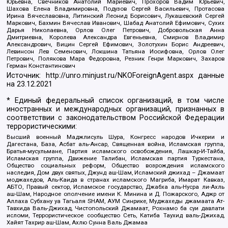
Юрьевна, Свечников Анатолий Мариевич, Прохоров Вадим Юрьевич,
Шахова Елена Владимировна, Подузов Сергей Васильевич, Протасова
Ирина Вячеславовна, Литинский Леонид Борисович, Лукашевский Сергей
Маркович, Бахмин Вячеслав Иванович, Шабад Анатолий Ефимович, Сухих
Дарья Николаевна, Орлов Олег Петрович, Добровольская Анна
Дмитриевна, Королева Александра Евгеньевна, Смирнов Владимир
Александрович, Вицин Сергей Ефимович, Золотухин Борис Андреевич,
Левинсон Лев Семенович, Локшина Татьяна Иосифовна, Орлов Олег
Петрович, Полякова Мара Федоровна, Резник Генри Маркович, Захаров
Герман Константинович
Источник:
http://unro.minjust.ru/NKOForeignAgent.aspx
данные
на
23.12.2021
* Единый федеральный список организаций, в том числе
иностранных и международных организаций, признанных в
соответствии с законодательством Российской Федерации
террористическими:
Высший военный Маджлисуль Шура, Конгресс народов Ичкерии и
Дагестана, База, Асбат аль-Ансар, Священная война, Исламская группа,
Братья-мусульмане, Партия исламского освобождения, Лашкар-И-Тайба,
Исламская группа, Движение Талибан, Исламская партия Туркестана,
Общество социальных реформ, Общество возрождения исламского
наследия, Дом двух святых, Джунд аш-Шам, Исламский джихад – Джамаат
моджахедов, Аль-Каида в странах исламского Магриба, Имарат Кавказ,
АБТО, Правый сектор, Исламское государство, Джабха аль-Нусра ли-Ахль
аш-Шам, Народное ополчение имени К. Минина и Д. Пожарского, Аджр от
Аллаха Субхану уа Тагьаля SHAM, АУМ Синрике, Муджахеды джамаата Ат-
Тавхида Валь-Джихад, Чистопольский Джамаат, Рохнамо ба суи давлати
исломи, Террористическое сообщество Сеть, Катиба Таухид валь-Джихад,
Хайят Тахрир аш-Шам, Ахлю Сунна Валь Джамаа