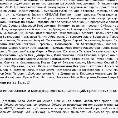
держки и содействия развитию средств массовой информации, В защиту п
ий, ВМЕСТЕ, Благотворительный фонд охраны здоровья и защиты прав граж
, центр Анна, Проект Апрель, Самарская губерния, Эра здоровья, Мемориал,
я группа, Женщины Евразии, СИБАЛЬТ, Институт прав человека, Фонд защиты 
льного партнерства, Пермский региональный правозащитный центр, Граждан
лининграде по административной поддержке реализации программ и проекто
 Прав Средств Массовой Информации, Институт развития прессы - Сибирь, Ча
, Фонд поддержки свободы прессы, Гражданский контроль, Человек и Закон, 
оды Информации, Экозащита!-Женсовет, Общественный вердикт, Евразийская а
 Вадимовна, Чанышева Лилия Айратовна, Сидорович Ольга Борисовна, Туровс
олаевич, Пивоваров Андрей Сергеевич, Дугин Сергей Георгиевич, Аверин В
вна, Шведов Григорий Сергеевич, Пономарев Лев Александрович, Созаев
евна, Щаров Сергей Алексадрович, Цирульников Борис Альбертович, Халидо
ович, Пислакова-Паркер Марина Петровна, Кочеткова Татьяна Владимировна, Ч
Борисовна, Гудков Лев Дмитриевич, Илларионова Юлия Юрьевна, Саранг Анна
Андрей Юрьевич, Мосин Алексей Геннадьевич, Гефтер Валентин Михайлович,
а Светлана Куприяновна, Исаев Сергей Владимирович, Максимов Сергей Вл
а Елена Юрьевна, Гендель Людмила Залмановна, Кокорина Екатерина Алексее
ровна, Подузов Сергей Васильевич, Протасова Ирина Вячеславовна, Литинск
ов Олег Петрович, Добровольская Анна Дмитриевна, Королева Александра Ев
яна Иосифовна, Орлов Олег Петрович, Полякова Мара Федоровна, Резник Генри
ные на
23.12.2021
ле иностранных и международных организаций, признанных в с
гестана, База, Асбат аль-Ансар, Священная война, Исламская группа, Бра
ана, Общество социальных реформ, Общество возрождения исламского насле
з, АБТО, Правый сектор, Исламское государство, Джабха аль-Нусра ли-Ахль а
та Ат-Тавхида Валь-Джихад, Чистопольский Джамаат, Рохнамо ба суи давлат