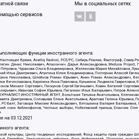
атной связи
Мы в социальных сетях:
 помощью сервисов
выполняющих функции иностранного агента:
 Настоящее Время, Azatliq Radiosi, PCE/PC, Сибирь.Реалии, Фактограф, Север
ягин Денис Николаевич, Апахончич Дарья Александровна, Medusa Project, П
етровна, Чуракова Ольга Владимировна, Железнова Мария Михайловна, Лукьян
й Илья Дмитриевич, Апухтина Юлия Владимировна, Постернак Алексей Евгеньев
рина Николаевна, Шлейнов Роман Юрьевич, Анин Роман Александрович, Вел
оника Вячеславовна, Карезина Инна Павловна, Кузьмина Людмила Гавриловна
ов Михаил Сергеевич, Пискунов Сергей Евгеньевич, Ковин Виталий Сергеевич
алерьевич, Иванова София Юрьевна, Пигалкин Илья Валерьевич, Петров Алексе
а, ЖУРНАЛИСТ-ИНОСТРАННЫЙ АГЕНТ, Вольтская Татьяна Анатольевна, Клепиков
авета Дмитриевна, Соловьева Елена Анатольевна, Арапова Галина Юрьевна, П
иа, РС-Балт, Заговора Максим Александрович, Ветошкина Валерия Валерьевна
ский союз библиофилов, Честные выборы, Нобелевский призыв, Еланчик Олег
а
е на
03.12.2021
нного агента:
ой культуры, Центр гендерных исследований, Фонд защиты прав граждан Шта
 Петербург, Гуманитарное действие, Лига Избирателей, Правовая инициат