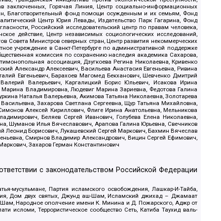
рав заключенных, Горячая Линия, Центр социально-информационных
дан, Благотворительный фонд помощи осужденным и их семьям, Фонд
 Аналитический Центр Юрия Левады, Издательство Парк Гагарина, Фонд
гласности, Российский исследовательский центр по правам человека,
ское действие, Центр независимых социологических исследований,
в Совета Министров северных стран, Центр развития некоммерческих
стное учреждение в Санкт-Петербурге по административной поддержке
Общественная комиссия по сохранению наследия академика Сахарова,
нтимонопольная ассоциация, Дзугкоева Регина Николаевна, Кривенко
кий Александр Алексеевич, Васильева Анастасия Евгеньевна, Ривина
италий Евгеньевич, Барахоев Магомед Бекханович, Шевченко Дмитрий
 Валерий Валерьевич, Каргалицкий Борис Юльевич, Исакова Ирина
ва Марина Владимировна, Людевиг Марина Зариевна, Федотова Галина
уркина Наталья Валерьевна, Акимова Татьяна Николаевна, Золотарева
 Васильевна, Захарова Светлана Сергеевна, Щур Татьяна Михайловна,
 Симонов Алексей Кириллович, Флиге Ирина Анатольевна, Мельникова
адимирович, Беляев Сергей Иванович, Голубева Елена Николаевна,
вна, Шуманов Илья Вячеславович, Арапова Галина Юрьевна, Свечников
ий Леонид Борисович, Лукашевский Сергей Маркович, Бахмин Вячеслав
геньевна, Смирнов Владимир Александрович, Вицин Сергей Ефимович,
 Маркович, Захаров Герман Константинович
оответствии с законодательством Российской Федерации
тья-мусульмане, Партия исламского освобождения, Лашкар-И-Тайба,
дия, Дом двух святых, Джунд аш-Шам, Исламский джихад – Джамаат
ш-Шам, Народное ополчение имени К. Минина и Д. Пожарского, Аджр от
и исломи, Террористическое сообщество Сеть, Катиба Таухид валь-