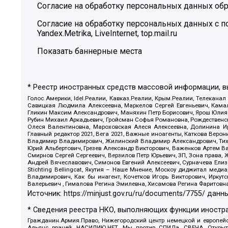
Согласие на обработку персональных данных обр
Согласие на обработку персональных данных с
Yandex.Metrika, LiveInternet, top.mail.ru
Показать баннерные места
* Реестр иностранных средств массовой информации, 
Голос Америки, Idel.Реалии, Кавказ.Реалии, Крым.Реалии, Телеканал
Савицкая Людмила Алексеевна, Маркелов Сергей Евгеньевич, Камал
Гликин Максим Александрович, Маняхин Петр Борисович, Ярош Юлия П
Рубин Михаил Аркадьевич, Гройсман Софья Романовна, Рождественски
Олеся Валентиновна, Мароховская Алеся Алексеевна, Долинина И
Главный редактор 2021, Вега 2021, Важные иноагенты, Каткова Вер
Владимир Владимирович, Жилинский Владимир Александрович, Тихон
Юрий Альбертович, Грезев Александр Викторович, Важенков Артем В
Смирнов Сергей Сергеевич, Верзилов Петр Юрьевич, ЗП, Зона прав
Андрей Вячеславович, Симонов Евгений Алексеевич, Сурначева Елиз
Stichting Bellingcat, Якутия – Наше Мнение, Москоу диджитал мед
Владимирович, Как бы инагент, Кочетков Игорь Викторович, Иркут
Валерьевич , Гималова Регина Эмилевна, Хисамова Регина Фаритовн
Источник:
https://minjust.gov.ru/ru/documents/7755/
данны
* Сведения реестра НКО, выполняющих функции иностра
Гражданин.Армия.Право, Нижегородский центр немецкой и европейск
Альянс врачей, НАСИЛИЮ.НЕТ, Мы против СПИДа, СВЕЧА, Открытый