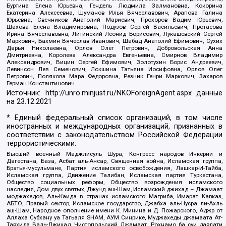
Буртина Елена Юрьевна, Гендель Людмила Залмановна, Кокорина
Екатерина Алексеевна, Шуманов Илья Вячеславович, Арапова Галина
Юрьевна, Свечников Анатолий Мариевич, Прохоров Вадим Юрьевич,
Шахова Елена Владимировна, Подузов Сергей Васильевич, Протасова
Ирина Вячеславовна, Литинский Леонид Борисович, Лукашевский Сергей
Маркович, Бахмин Вячеслав Иванович, Шабад Анатолий Ефимович, Сухих
Дарья Николаевна, Орлов Олег Петрович, Добровольская Анна
Дмитриевна, Королева Александра Евгеньевна, Смирнов Владимир
Александрович, Вицин Сергей Ефимович, Золотухин Борис Андреевич,
Левинсон Лев Семенович, Локшина Татьяна Иосифовна, Орлов Олег
Петрович, Полякова Мара Федоровна, Резник Генри Маркович, Захаров
Герман Константинович
Источник:
http://unro.minjust.ru/NKOForeignAgent.aspx
данные
на
23.12.2021
* Единый федеральный список организаций, в том числе
иностранных и международных организаций, признанных в
соответствии с законодательством Российской Федерации
террористическими:
Высший военный Маджлисуль Шура, Конгресс народов Ичкерии и
Дагестана, База, Асбат аль-Ансар, Священная война, Исламская группа,
Братья-мусульмане, Партия исламского освобождения, Лашкар-И-Тайба,
Исламская группа, Движение Талибан, Исламская партия Туркестана,
Общество социальных реформ, Общество возрождения исламского
наследия, Дом двух святых, Джунд аш-Шам, Исламский джихад – Джамаат
моджахедов, Аль-Каида в странах исламского Магриба, Имарат Кавказ,
АБТО, Правый сектор, Исламское государство, Джабха аль-Нусра ли-Ахль
аш-Шам, Народное ополчение имени К. Минина и Д. Пожарского, Аджр от
Аллаха Субхану уа Тагьаля SHAM, АУМ Синрике, Муджахеды джамаата Ат-
Тавхида Валь-Джихад, Чистопольский Джамаат, Рохнамо ба суи давлати