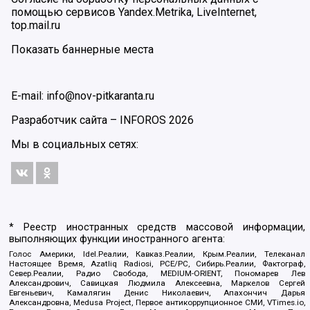
помощью сервисов Yandex.Metrika, LiveInternet,
top.mail.ru
Показать баннерные места
E-mail: info@nov-pitkaranta.ru
Разработчик сайта –
INFOROS
2026
Мы в социальных сетях:
* Реестр иностранных средств массовой информации,
выполняющих функции иностранного агента:
Голос Америки, Idel.Реалии, Кавказ.Реалии, Крым.Реалии, Телеканал
Настоящее Время, Azatliq Radiosi, PCE/PC, Сибирь.Реалии, Фактограф,
Север.Реалии, Радио Свобода, MEDIUM-ORIENT, Пономарев Лев
Александрович, Савицкая Людмила Алексеевна, Маркелов Сергей
Евгеньевич, Камалягин Денис Николаевич, Апахончич Дарья
Александровна, Medusa Project, Первое антикоррупционное СМИ, VTimes.io,