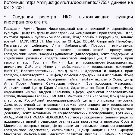
Источник:
https://minjust.gov.ru/ru/documents/7755/
данные на
03.12.2021
* Сведения реестра НКО, выполняющих функции
иностранного агента:
Гражданин.Армия.Право, Нижегородский центр немецкой и европейской
культуры, Центр гендерных исследований, Фонд защиты прав граждан Штаб,
Институт права и публичной политики, Фонд борьбы с коррупцией, Альянс
врачей, НАСИЛИЮ.НЕТ, Мы против СПИДа, СВЕЧА, Открытый Петербург,
Гуманитарное действие, Лига Избирателей, Правовая инициатива,
Гражданская инициатива против экологической преступности,
Гражданский Союз, "Хасдей Ерушалаим" (Милосердие), Центр поддержки и
содействия развитию средств массовой информации, В защиту прав
заключенных, Горячая Линия, Центр социально-информационных
инициатив Действие, Институт глобализации и социальных движений,
ВМЕСТЕ, Благотворительный фонд охраны здоровья и защиты прав
граждан, Благотворительный фонд помощи осужденным и их семьям, Фонд
Тольятти, Новое время, Серебряная тайга, Так-Так-Так, центр Сова, центр
Анна, Проект Апрель, Самарская губерния, Эра здоровья, Мемориал,
Аналитический Центр Юрия Левады, Издательство Парк Гагарина, Фонд
содействия имени Андрея Рылькова, Сфера, Уральская правозащитная
группа, Женщины Евразии, СИБАЛЬТ, Институт прав человека, Фонд защиты
гласности, Российский исследовательский центр по правам человека,
Дальневосточный центр развития гражданских инициатив и социального
партнерства, Пермский региональный правозащитный центр, Гражданское
действие, Центр независимых социологических исследований, Сутяжник,
АКАДЕМИЯ ПО ПРАВАМ ЧЕЛОВЕКА, Частное учреждение в Калининграде по
административной поддержке реализации программ и проектов Совета
Министров северных стран, Центр развития некоммерческих организаций,
Гражданское содействие, Интернешнл-Р, Центр Защиты Прав Средств
Массовой Информации, Институт развития прессы - Сибирь, Частное