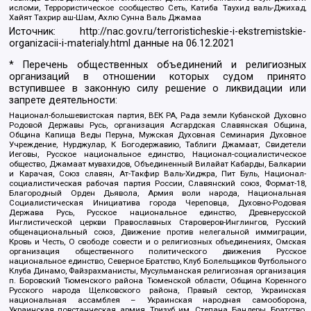
исломи, Террористическое сообщество Сеть, Катиба Таухид валь-Джихад,
Хайят Тахрир аш-Шам, Ахлю Сунна Валь Джамаа
Источник:
http://nac.gov.ru/terroristicheskie-i-ekstremistskie-
organizacii-i-materialy.html
данные на
06.12.2021
* Перечень общественных объединений и религиозных
организаций в отношении которых судом принято
вступившее в законную силу решение о ликвидации или
запрете деятельности:
Национал-большевистская партия, ВЕК РА, Рада земли Кубанской Духовно
Родовой Державы Русь, организация Асгардская Славянская Община,
Община Капища Веды Перуна, Мужская Духовная Семинария Духовное
Учреждение, Нурджулар, К Богодержавию, Таблиги Джамаат, Свидетели
Иеговы, Русское национальное единство, Национал-социалистическое
общество, Джамаат мувахидов, Объединенный Вилайат Кабарды, Балкарии
и Карачая, Союз славян, Ат-Такфир Валь-Хиджра, Пит Буль, Национал-
социалистическая рабочая партия России, Славянский союз, Формат-18,
Благородный Орден Дьявола, Армия воли народа, Национальная
Социалистическая Инициатива города Череповца, Духовно-Родовая
Держава Русь, Русское национальное единство, Древнерусской
Инглистической церкви Православных Староверов-Инглингов, Русский
общенациональный союз, Движение против нелегальной иммиграции,
Кровь и Честь, О свободе совести и о религиозных объединениях, Омская
организация общественного политического движения Русское
национальное единство, Северное Братство, Клуб Болельщиков Футбольного
Клуба Динамо, Файзрахманисты, Мусульманская религиозная организация
п. Боровский Тюменского района Тюменской области, Община Коренного
Русского народа Щелковского района, Правый сектор, Украинская
национальная ассамблея – Украинская народная самооборона,
Украинская повстанческая армия, Тризуб им. Степана Бандеры, Братство,