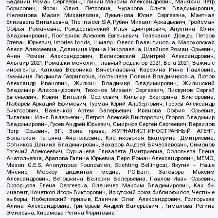
Баданин Роман Сергеевич, Гликин Максим Александрович, Маняхин Петр
Борисович, Ярош Юлия Петровна, Чуракова Ольга Владимировна,
Железнова Мария Михайловна, Лукьянова Юлия Сергеевна, Маетная
Елизавета Витальевна, The Insider SIA, Рубин Михаил Аркадьевич, Гройсман
Софья Романовна, Рождественский Илья Дмитриевич, Апухтина Юлия
Владимировна, Постернак Алексей Евгеньевич, Телеканал Дождь, Петров
Степан Юрьевич, Istories fonds, Шмагун Олеся Валентиновна, Мароховская
Алеся Алексеевна, Долинина Ирина Николаевна, Шлейнов Роман Юрьевич,
Анин Роман Александрович, Великовский Дмитрий Александрович,
Альтаир 2021, Ромашки монолит, Главный редактор 2021, Вега 2021, Важные
иноагенты, Каткова Вероника Вячеславовна, Карезина Инна Павловна,
Кузьмина Людмила Гавриловна, Костылева Полина Владимировна, Лютов
Александр Иванович, Жилкин Владимир Владимирович, Жилинский
Владимир Александрович, Тихонов Михаил Сергеевич, Пискунов Сергей
Евгеньевич, Ковин Виталий Сергеевич, Кильтау Екатерина Викторовна,
Любарев Аркадий Ефимович, Гурман Юрий Альбертович, Грезев Александр
Викторович, Важенков Артем Валерьевич, Иванова София Юрьевна,
Пигалкин Илья Валерьевич, Петров Алексей Викторович, Егоров Владимир
Владимирович, Гусев Андрей Юрьевич, Смирнов Сергей Сергеевич, Верзилов
Петр Юрьевич, ЗП, Зона права, ЖУРНАЛИСТ-ИНОСТРАННЫЙ АГЕНТ,
Вольтская Татьяна Анатольевна, Клепиковская Екатерина Дмитриевна,
Сотников Даниил Владимирович, Захаров Андрей Вячеславович, Симонов
Евгений Алексеевич, Сурначева Елизавета Дмитриевна, Соловьева Елена
Анатольевна, Арапова Галина Юрьевна, Перл Роман Александрович, МЕМО,
Mason G.E.S. Anonymous Foundation, Stichting Bellingcat, Якутия – Наше
Мнение, Москоу диджитал медиа, РС-Балт, Заговора Максим
Александрович, Ветошкина Валерия Валерьевна, Павлов Иван Юрьевич,
Скворцова Елена Сергеевна, Оленичев Максим Владимирович, Как бы
инагент, Кочетков Игорь Викторович, Иркутский союз библиофилов, Честные
выборы, Нобелевский призыв, Еланчик Олег Александрович, Григорьева
Алина Александровна, Григорьев Андрей Валерьевич , Гималова Регина
Эмилевна, Хисамова Регина Фаритовна