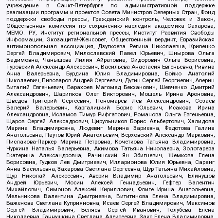
учреждение в Санкт-Петербурге по административной поддержке
реализации программ и проектов Совета Министров Северных Стран, Фонд
поддержки свободы прессы, Гражданский контроль, Человек и Закон,
Общественная комиссия по сохранению наследия академика Сахарова,
МЕМО. РУ, Институт региональной прессы, Институт Развития Свободы
Информации, Экозащита!-Женсовет, Общественный вердикт, Евразийская
антимонопольная ассоциация, Дзугкоева Регина Николаевна, Кривенко
Сергей Владимирович, Милославский Павел Юрьевич, Шнырова Ольга
Вадимовна, Чанышева Лилия Айратовна, Сидорович Ольга Борисовна,
Туровский Александр Алексеевич, Васильева Анастасия Евгеньевна, Ривина
Анна Валерьевна, Бурдина Юлия Владимировна, Бойко Анатолий
Николаевич, Пивоваров Андрей Сергеевич, Дугин Сергей Георгиевич, Аверин
Виталий Евгеньевич, Барахоев Магомед Бекханович, Шевченко Дмитрий
Александрович, Шарипков Олег Викторович, Мошель Ирина Ароновна,
Шведов Григорий Сергеевич, Пономарев Лев Александрович, Созаев
Валерий Валерьевич, Каргалицкий Борис Юльевич, Исакова Ирина
Александровна, Исламов Тимур Рифгатович, Романова Ольга Евгеньевна,
Щаров Сергей Алексадрович, Цирульников Борис Альбертович, Халидова
Марина Владимировна, Людевиг Марина Зариевна, Федотова Галина
Анатольевна, Паутов Юрий Анатольевич, Верховский Александр Маркович,
Пислакова-Паркер Марина Петровна, Кочеткова Татьяна Владимировна,
Чуркина Наталья Валерьевна, Акимова Татьяна Николаевна, Золотарева
Екатерина Александровна, Рачинский Ян Збигневич, Жемкова Елена
Борисовна, Гудков Лев Дмитриевич, Илларионова Юлия Юрьевна, Саранг
Анна Васильевна, Захарова Светлана Сергеевна, Щур Татьяна Михайловна,
Щур Николай Алексеевич, Аверин Владимир Анатольевич, Блинушов
Андрей Юрьевич, Мосин Алексей Геннадьевич, Гефтер Валентин
Михайлович, Симонов Алексей Кириллович, Флиге Ирина Анатольевна,
Мельникова Валентина Дмитриевна, Вититинова Елена Владимировна,
Баженова Светлана Куприяновна, Исаев Сергей Владимирович, Максимов
Сергей Владимирович, Беляев Сергей Иванович, Голубева Елена
Николаевна, Ганнушкина Светлана Алексеевна, Закс Елена Владимировна,